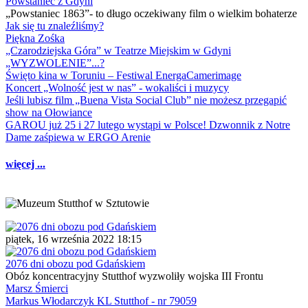
Powstaniec z Gdyni
„Powstaniec 1863”- to długo oczekiwany film o wielkim bohaterze
Jak się tu znaleźliśmy?
Piękna Zośka
„Czarodziejska Góra” w Teatrze Miejskim w Gdyni
„WYZWOLENIE”...?
Święto kina w Toruniu – Festiwal EnergaCamerimage
Koncert „Wolność jest w nas” - wokaliści i muzycy
Jeśli lubisz film „Buena Vista Social Club” nie możesz przegapić
show na Ołowiance
GAROU już 25 i 27 lutego wystąpi w Polsce! Dzwonnik z Notre
Dame zaśpiewa w ERGO Arenie
więcej ...
piątek, 16 września 2022 18:15
2076 dni obozu pod Gdańskiem
Obóz koncentracyjny Stutthof wyzwoliły wojska III Frontu
Marsz Śmierci
Markus Włodarczyk KL Stutthof - nr 79059