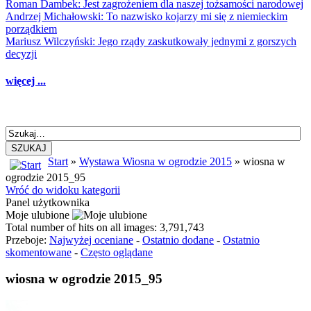
Roman Dambek: Jest zagrożeniem dla naszej tożsamości narodowej
Andrzej Michałowski: To nazwisko kojarzy mi się z niemieckim
porządkiem
Mariusz Wilczyński: Jego rządy zaskutkowały jednymi z gorszych
decyzji
więcej ...
SZUKAJ
Start
»
Wystawa Wiosna w ogrodzie 2015
» wiosna w
ogrodzie 2015_95
Wróć do widoku kategorii
Panel użytkownika
Moje ulubione
Total number of hits on all images: 3,791,743
Przeboje:
Najwyżej oceniane
-
Ostatnio dodane
-
Ostatnio
skomentowane
-
Często oglądane
wiosna w ogrodzie 2015_95