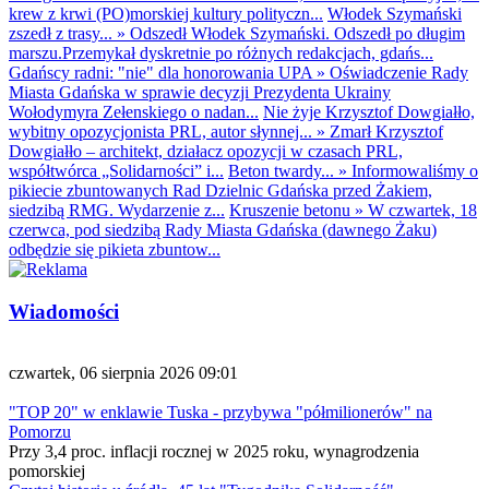
krew z krwi (PO)morskiej kultury polityczn...
Włodek Szymański
zszedł z trasy...
»
Odszedł Włodek Szymański. Odszedł po długim
marszu.Przemykał dyskretnie po różnych redakcjach, gdańs...
Gdańscy radni: "nie" dla honorowania UPA
»
Oświadczenie Rady
Miasta Gdańska w sprawie decyzji Prezydenta Ukrainy
Wołodymyra Zełenskiego o nadan...
Nie żyje Krzysztof Dowgiałło,
wybitny opozycjonista PRL, autor słynnej...
»
Zmarł Krzysztof
Dowgiałło – architekt, działacz opozycji w czasach PRL,
współtwórca „Solidarności” i...
Beton twardy...
»
Informowaliśmy o
pikiecie zbuntowanych Rad Dzielnic Gdańska przed Żakiem,
siedzibą RMG. Wydarzenie z...
Kruszenie betonu
»
W czwartek, 18
czerwca, pod siedzibą Rady Miasta Gdańska (dawnego Żaku)
odbędzie się pikieta zbuntow...
Wiadomości
czwartek, 06 sierpnia 2026 09:01
"TOP 20" w enklawie Tuska - przybywa "półmilionerów" na
Pomorzu
Przy 3,4 proc. inflacji rocznej w 2025 roku, wynagrodzenia
pomorskiej