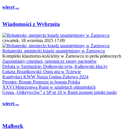
więcej ...
Wiadomości z Wybrzeża
czwartek, 18 września 2025 17:09
Bohaterski, niemiecki ksiądz upamiętniony w Żarnowcu
Kompleks klasztorno-kościelny w Żarnowcu to perła północnych
Zapomniany cmentarz, tajemnicze zgony pacjentów
Debata w Szemudzie: Dołkowski pyta, Kalkowski kluczy
Łukasz Brządkowski: Ostra gra w Tczewie
Kandydaci KWW Nasza Gmina Żukowo 2024
Premier: Bogate Pomorze to bogata Polska
XXVI Mistrzostwa Rumi w sztafetach olimpijskich
Grupa „Odkrywców” z SP nr 10 w Rumi poznaje tajniki nauki
więcej ...
Malbork