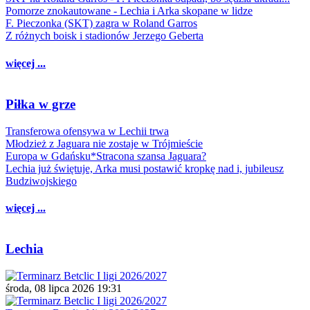
Pomorze znokautowane - Lechia i Arka skopane w lidze
F. Pieczonka (SKT) zagra w Roland Garros
Z różnych boisk i stadionów Jerzego Geberta
więcej ...
Piłka w grze
Transferowa ofensywa w Lechii trwa
Młodzież z Jaguara nie zostaje w Trójmieście
Europa w Gdańsku*Stracona szansa Jaguara?
Lechia już świętuje, Arka musi postawić kropkę nad i, jubileusz
Budziwojskiego
więcej ...
Lechia
środa, 08 lipca 2026 19:31