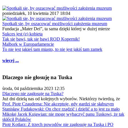
poniedziałek, 10 kwietnia 2017 18:04
Spotkali się, by oszacować możliwości założenia muzeum
Fundacja „Mater Dei”, ta sama dzięki której w dużej mierze
Sukces jest (z) kobietą
Tak się bawi, tak się bawi ROD Kopernik!
Malbork w Europarlamencie
To nie jest jakieś tam miasto, to nie jest jakiś tam zamek
więcej ...
Dlaczego nie głosuję na Tuska
środa, 04 października 2023 12:35
Dlaczego nie zagłosuję na Tuska?
Już dni dzielą nas od kolejnych wyborów. Niektórzy twierdzą, że
Prof. Piotr Czauderna: Nie akceptuję, gdy gardzi się słabszym
Stanisław Fudakowski: On chce rządzić i dzielić a to jest za mało
Mikołaj Jacek Kujawian: nie mogę wybaczyć panu Tuskowi, że tak
skłócił Polaków
Piotr Kotlarz: Z trzech powodów nie zagłosuję na Tuska i PO