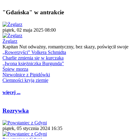
"Gdańska" w antrakcie
piątek, 02 maja 2025 08:00
Żeglarz
Kapitan Nut odważny, romantyczny, bez skazy, poświęcił swoje
„Rowerzyści” Volkera Schmidta
Charlie zmienia się w kurczaka
„Iwona księżniczka Burgunda”
Śpiew morza
Niewolnice z Pipidówki
Ciemności kryją ziemię
więcej ...
Rozrywka
piątek, 05 stycznia 2024 16:35