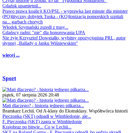
Czytaj historię u źródła. 45 lat "Tygodnika Solidarność"
Gdańsk upamiętnił...
Prawo prawa koalicji KO/PSL - wyprawka last minute dla minister
(PO)lityczny dobytek Tuska - (KO)lonizacja pomorskich szpitali
na... garbach chorych
Włodek Szymański zszedł z trasy...
Gdańscy radni: "nie" dla honorowania UPA
Nie żyje Krzysztof Dowgiałło, wybitny opozycjonista PRL, autor
słynnej „Ballady o Janku Wiśniewskim”
więcej ...
Sport
piątek, 07 sierpnia 2026 20:48
Mati dlaczego? - historia jednego piłkarza...
Bramkarz Lechii. Od A-klasy do Ekstraklasy. Współtwórca historii
Pieczonka (SKT) odpadł w Wimbledonie, ale...
F. Pieczonka (SKT) zagra w Wimbledonie
Krajobraz po bitwie... Co w Lechii...
SKT na Roland Garros - F. Pieczonka odpadł, bo sędzia ukradł...