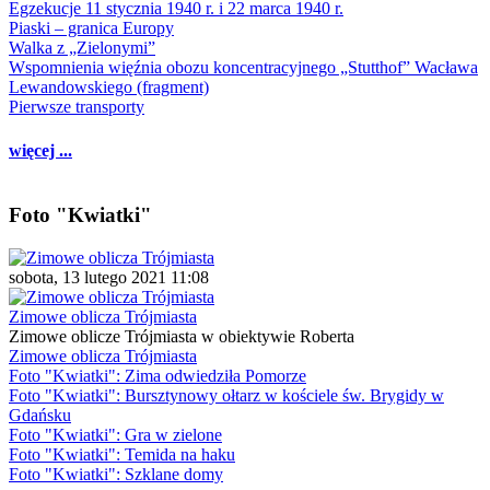
Egzekucje 11 stycznia 1940 r. i 22 marca 1940 r.
Piaski – granica Europy
Walka z „Zielonymi”
Wspomnienia więźnia obozu koncentracyjnego „Stutthof” Wacława
Lewandowskiego (fragment)
Pierwsze transporty
więcej ...
Foto "Kwiatki"
sobota, 13 lutego 2021 11:08
Zimowe oblicza Trójmiasta
Zimowe oblicze Trójmiasta w obiektywie Roberta
Zimowe oblicza Trójmiasta
Foto "Kwiatki": Zima odwiedziła Pomorze
Foto "Kwiatki": Bursztynowy ołtarz w kościele św. Brygidy w
Gdańsku
Foto "Kwiatki": Gra w zielone
Foto "Kwiatki": Temida na haku
Foto "Kwiatki": Szklane domy