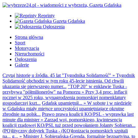
Reprinty
Gazeta Gdańska
Ogłoszenia
Strona główna
Sport
Motoryzacja
Nieruchomości
Ogłoszenia
Galerie
Czytaj historię u źródła. 45 lat "Tygodnika Solidarność"
»
Tygodnik
Solidarność obchodzi w tym roku 45-lecie istnienia. Od chwili
ukazania się pierwszego numer...
"TOP 20" w enklawie Tuska -
przybywa "półmilionerów" na Pomorzu
»
Przy 3,4 proc. inflacji
rocznej w 2025 roku, wynagrodzenia pomorskiej nomenklatury
gospodarczej kszt...
Gdańsk upamiętnił...
»
W sobotę i w niedzielę
w Gdańsku miały miejsce uroczystości upamiętniające okrutne
zbrodnie na polsk...
Prawo prawa koalicji KO/PSL - wyprawka last
minute dla minister
»
Zarząd woj. pomorskiego, kwintesencja
koalicji rządowej KO/PSL tuż przed powołaniem Jolanty Sobieran...
(PO)lityczny dobytek Tuska - (KO)lonizacja pomorskich szpitali
na... g...
»
Minister J. Sobierańska-Grenda, formalnie bezpartyjna, to