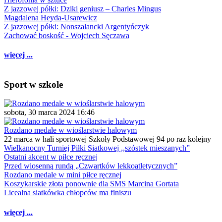
Z jazzowej półki: Dziki geniusz – Charles Mingus
Magdalena Heyda-Usarewicz
Z jazzowej półki: Nonszalancki Argentyńczyk
Zachować boskość - Wojciech Sęczawa
więcej ...
Sport w szkole
sobota, 30 marca 2024 16:46
Rozdano medale w wioślarstwie halowym
22 marca w hali sportowej Szkoły Podstawowej 94 po raz kolejny
Wielkanocny Turniej Piłki Siatkowej ,,szóstek mieszanych”
Ostatni akcent w piłce ręcznej
Przed wiosenną rundą „Czwartków lekkoatletycznych”
Rozdano medale w mini piłce ręcznej
Koszykarskie złota ponownie dla SMS Marcina Gortata
Licealna siatkówka chłopców ma finiszu
więcej ...