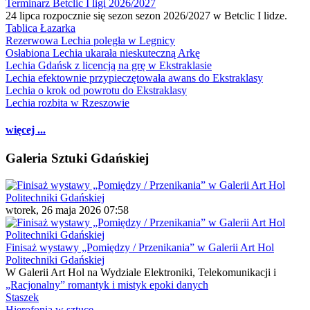
Terminarz Betclic I ligi 2026/2027
24 lipca rozpocznie się sezon sezon 2026/2027 w Betclic I lidze.
Tablica Łazarka
Rezerwowa Lechia poległa w Legnicy
Osłabiona Lechia ukarała nieskuteczną Arkę
Lechia Gdańsk z licencją na grę w Ekstraklasie
Lechia efektownie przypieczętowała awans do Ekstraklasy
Lechia o krok od powrotu do Ekstraklasy
Lechia rozbita w Rzeszowie
więcej ...
Galeria Sztuki Gdańskiej
wtorek, 26 maja 2026 07:58
Finisaż wystawy „Pomiędzy / Przenikania” w Galerii Art Hol
Politechniki Gdańskiej
W Galerii Art Hol na Wydziale Elektroniki, Telekomunikacji i
„Racjonalny” romantyk i mistyk epoki danych
Staszek
Hierofonia w sztuce