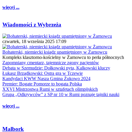
więcej ...
Wiadomości z Wybrzeża
czwartek, 18 września 2025 17:09
Bohaterski, niemiecki ksiądz upamiętniony w Żarnowcu
Kompleks klasztorno-kościelny w Żarnowcu to perła północnych
Zapomniany cmentarz, tajemnicze zgony pacjentów
Debata w Szemudzie: Dołkowski pyta, Kalkowski kluczy
Łukasz Brządkowski: Ostra gra w Tczewie
Kandydaci KWW Nasza Gmina Żukowo 2024
Premier: Bogate Pomorze to bogata Polska
XXVI Mistrzostwa Rumi w sztafetach olimpijskich
Grupa „Odkrywców” z SP nr 10 w Rumi poznaje tajniki nauki
więcej ...
Malbork