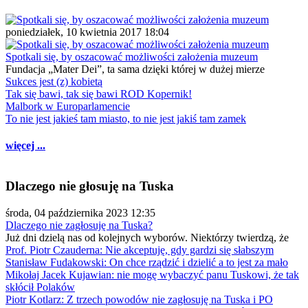
poniedziałek, 10 kwietnia 2017 18:04
Spotkali się, by oszacować możliwości założenia muzeum
Fundacja „Mater Dei”, ta sama dzięki której w dużej mierze
Sukces jest (z) kobietą
Tak się bawi, tak się bawi ROD Kopernik!
Malbork w Europarlamencie
To nie jest jakieś tam miasto, to nie jest jakiś tam zamek
więcej ...
Dlaczego nie głosuję na Tuska
środa, 04 października 2023 12:35
Dlaczego nie zagłosuję na Tuska?
Już dni dzielą nas od kolejnych wyborów. Niektórzy twierdzą, że
Prof. Piotr Czauderna: Nie akceptuję, gdy gardzi się słabszym
Stanisław Fudakowski: On chce rządzić i dzielić a to jest za mało
Mikołaj Jacek Kujawian: nie mogę wybaczyć panu Tuskowi, że tak
skłócił Polaków
Piotr Kotlarz: Z trzech powodów nie zagłosuję na Tuska i PO