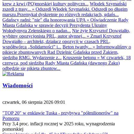
krew z krwi (PO)morskiej kultury polityczn...
Włodek Szymański
zszedł z trasy...
»
Odszedł Włodek Szymański. Odszedł po długim
marszu.Przemykał dyskretnie po różnych redakcjach, gdańs...
Gdańscy radni: "nie" dla honorowania UPA
»
Oświadczenie Rady
Miasta Gdańska w sprawie decyzji Prezydenta Ukrainy
Wołodymyra Zełenskiego o nadan...
Nie żyje Krzysztof Dowgiałło,
wybitny opozycjonista PRL, autor słynnej...
»
Zmarł Krzysztof
Dowgiałło – architekt, działacz opozycji w czasach PRL,
współtwórca „Solidarności” i...
Beton twardy...
»
Informowaliśmy o
pikiecie zbuntowanych Rad Dzielnic Gdańska przed Żakiem,
siedzibą RMG. Wydarzenie z...
Kruszenie betonu
»
W czwartek, 18
czerwca, pod siedzibą Rady Miasta Gdańska (dawnego Żaku)
odbędzie się pikieta zbuntow...
Wiadomości
czwartek, 06 sierpnia 2026 09:01
"TOP 20" w enklawie Tuska - przybywa "półmilionerów" na
Pomorzu
Przy 3,4 proc. inflacji rocznej w 2025 roku, wynagrodzenia
pomorskiej