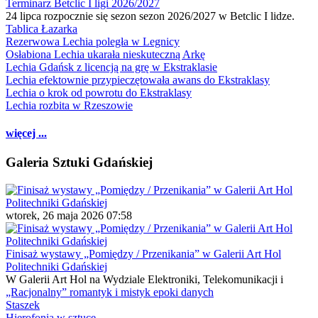
Terminarz Betclic I ligi 2026/2027
24 lipca rozpocznie się sezon sezon 2026/2027 w Betclic I lidze.
Tablica Łazarka
Rezerwowa Lechia poległa w Legnicy
Osłabiona Lechia ukarała nieskuteczną Arkę
Lechia Gdańsk z licencją na grę w Ekstraklasie
Lechia efektownie przypieczętowała awans do Ekstraklasy
Lechia o krok od powrotu do Ekstraklasy
Lechia rozbita w Rzeszowie
więcej ...
Galeria Sztuki Gdańskiej
wtorek, 26 maja 2026 07:58
Finisaż wystawy „Pomiędzy / Przenikania” w Galerii Art Hol
Politechniki Gdańskiej
W Galerii Art Hol na Wydziale Elektroniki, Telekomunikacji i
„Racjonalny” romantyk i mistyk epoki danych
Staszek
Hierofonia w sztuce