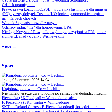
Czytaj historię u źródła. 45 lat "Tygodnika Solidarność"
Gdańsk upamiętnił...
Prawo prawa koalicji KO/PSL - wyprawka last minute dla minister
(PO)lityczny dobytek Tuska - (KO)lonizacja pomorskich szpitali
na... garbach chorych
Włodek Szymański zszedł z trasy...
Gdańscy radni: "nie" dla honorowania UPA
Nie żyje Krzysztof Dowgiałło, wybitny opozycjonista PRL, autor
słynnej „Ballady o Janku Wiśniewskim”
więcej ...
Sport
środa, 03 czerwca 2026 14:04
Krajobraz po bitwie... Co w Lechii...
Nie minęło jeszcze dwa tygodnie po sensacyjnej degradacji Lechii
Pieczonka (SKT) odpadł w Wimbledonie, ale...
F. Pieczonka (SKT) zagra w Wimbledonie
SKT na Roland Garros - F. Pieczonka odpadł, bo sędzia ukradł...
Pomorze znokautowane - Lechia i Arka skopane w lidze