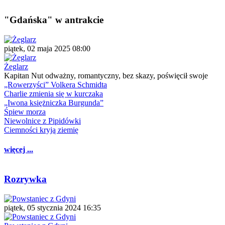
"Gdańska" w antrakcie
piątek, 02 maja 2025 08:00
Żeglarz
Kapitan Nut odważny, romantyczny, bez skazy, poświęcił swoje
„Rowerzyści” Volkera Schmidta
Charlie zmienia się w kurczaka
„Iwona księżniczka Burgunda”
Śpiew morza
Niewolnice z Pipidówki
Ciemności kryją ziemię
więcej ...
Rozrywka
piątek, 05 stycznia 2024 16:35