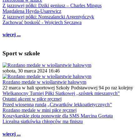
Z jazzowej półki: Dziki geniusz – Charles Mingus
Magdalena Heyda-Usarewicz
Z jazzowej półki: Nonszalancki Argentyńczyk
Zachować boskość - Wojciech Sęczawa
więcej ...
Sport w szkole
sobota, 30 marca 2024 16:46
Rozdano medale w wioślarstwie halowym
22 marca w hali sportowej Szkoły Podstawowej 94 po raz kolejny
Wielkanocny Turniej Piłki Siatkowej ,,szóstek mieszanych”
Ostatni akcent w piłce ręcznej
Przed wiosenną rundą „Czwartków lekkoatletycznych”
Rozdano medale w mini piłce ręcznej
Koszykarskie złota ponownie dla SMS Marcina Gortata
Licealna siatkówka chłopców ma finiszu
więcej ...