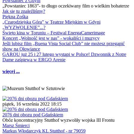
Powstaniec z Gdyni
„Powstaniec 1863”- to długo oczekiwany film o wielkim bohaterze
Jak się tu znaleźliśmy?
Piękna Zośka
„Czarodziejska Góra” w Teatrze Miejskim w Gdyni
„WYZWOLENIE”...?
Święto kina w Toruniu – Festiwal EnergaCamerimage
Koncert „Wolność jest w nas” - wokaliści i muzycy
Jeśli lubisz film „Buena Vista Social Club” nie możesz przegapić
show na Ołowiance
GAROU już 25 i 27 lutego wystąpi w Polsce! Dzwonnik z Notre
Dame zaśpiewa w ERGO Arenie
więcej ...
piątek, 16 września 2022 18:15
2076 dni obozu pod Gdańskiem
Obóz koncentracyjny Stutthof wyzwoliły wojska III Frontu
Marsz Śmierci
Markus Włodarczyk KL Stutthof - nr 79059