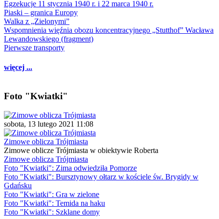
Egzekucje 11 stycznia 1940 r. i 22 marca 1940 r.
Piaski – granica Europy
Walka z „Zielonymi”
Wspomnienia więźnia obozu koncentracyjnego „Stutthof” Wacława
Lewandowskiego (fragment)
Pierwsze transporty
więcej ...
Foto "Kwiatki"
sobota, 13 lutego 2021 11:08
Zimowe oblicza Trójmiasta
Zimowe oblicze Trójmiasta w obiektywie Roberta
Zimowe oblicza Trójmiasta
Foto "Kwiatki": Zima odwiedziła Pomorze
Foto "Kwiatki": Bursztynowy ołtarz w kościele św. Brygidy w
Gdańsku
Foto "Kwiatki": Gra w zielone
Foto "Kwiatki": Temida na haku
Foto "Kwiatki": Szklane domy