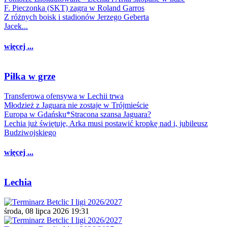
F. Pieczonka (SKT) zagra w Roland Garros
Z różnych boisk i stadionów Jerzego Geberta
Jacek...
więcej ...
Piłka w grze
Transferowa ofensywa w Lechii trwa
Młodzież z Jaguara nie zostaje w Trójmieście
Europa w Gdańsku*Stracona szansa Jaguara?
Lechia już świętuje, Arka musi postawić kropkę nad i, jubileusz
Budziwojskiego
więcej ...
Lechia
środa, 08 lipca 2026 19:31