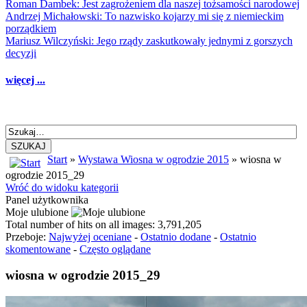
Roman Dambek: Jest zagrożeniem dla naszej tożsamości narodowej
Andrzej Michałowski: To nazwisko kojarzy mi się z niemieckim
porządkiem
Mariusz Wilczyński: Jego rządy zaskutkowały jednymi z gorszych
decyzji
więcej ...
SZUKAJ
Start
»
Wystawa Wiosna w ogrodzie 2015
» wiosna w
ogrodzie 2015_29
Wróć do widoku kategorii
Panel użytkownika
Moje ulubione
Total number of hits on all images: 3,791,205
Przeboje:
Najwyżej oceniane
-
Ostatnio dodane
-
Ostatnio
skomentowane
-
Często oglądane
wiosna w ogrodzie 2015_29