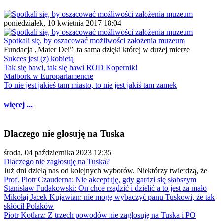
poniedziałek, 10 kwietnia 2017 18:04
Spotkali się, by oszacować możliwości założenia muzeum
Fundacja „Mater Dei”, ta sama dzięki której w dużej mierze
Sukces jest (z) kobietą
Tak się bawi, tak się bawi ROD Kopernik!
Malbork w Europarlamencie
To nie jest jakieś tam miasto, to nie jest jakiś tam zamek
więcej ...
Dlaczego nie głosuję na Tuska
środa, 04 października 2023 12:35
Dlaczego nie zagłosuję na Tuska?
Już dni dzielą nas od kolejnych wyborów. Niektórzy twierdzą, że
Prof. Piotr Czauderna: Nie akceptuję, gdy gardzi się słabszym
Stanisław Fudakowski: On chce rządzić i dzielić a to jest za mało
Mikołaj Jacek Kujawian: nie mogę wybaczyć panu Tuskowi, że tak
skłócił Polaków
Piotr Kotlarz: Z trzech powodów nie zagłosuję na Tuska i PO