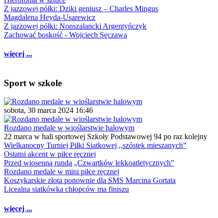
Z jazzowej półki: Dziki geniusz – Charles Mingus
Magdalena Heyda-Usarewicz
Z jazzowej półki: Nonszalancki Argentyńczyk
Zachować boskość - Wojciech Sęczawa
więcej ...
Sport w szkole
sobota, 30 marca 2024 16:46
Rozdano medale w wioślarstwie halowym
22 marca w hali sportowej Szkoły Podstawowej 94 po raz kolejny
Wielkanocny Turniej Piłki Siatkowej ,,szóstek mieszanych”
Ostatni akcent w piłce ręcznej
Przed wiosenną rundą „Czwartków lekkoatletycznych”
Rozdano medale w mini piłce ręcznej
Koszykarskie złota ponownie dla SMS Marcina Gortata
Licealna siatkówka chłopców ma finiszu
więcej ...