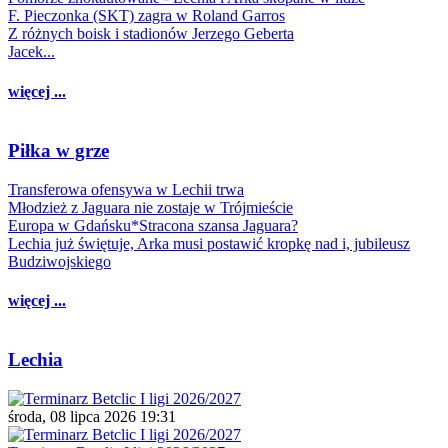
F. Pieczonka (SKT) zagra w Roland Garros
Z różnych boisk i stadionów Jerzego Geberta
Jacek...
więcej ...
Piłka w grze
Transferowa ofensywa w Lechii trwa
Młodzież z Jaguara nie zostaje w Trójmieście
Europa w Gdańsku*Stracona szansa Jaguara?
Lechia już świętuje, Arka musi postawić kropkę nad i, jubileusz
Budziwojskiego
więcej ...
Lechia
środa, 08 lipca 2026 19:31