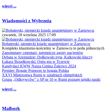
więcej ...
Wiadomości z Wybrzeża
czwartek, 18 września 2025 17:09
Bohaterski, niemiecki ksiądz upamiętniony w Żarnowcu
Kompleks klasztorno-kościelny w Żarnowcu to perła północnych
Zapomniany cmentarz, tajemnicze zgony pacjentów
Debata w Szemudzie: Dołkowski pyta, Kalkowski kluczy
Łukasz Brządkowski: Ostra gra w Tczewie
Kandydaci KWW Nasza Gmina Żukowo 2024
Premier: Bogate Pomorze to bogata Polska
XXVI Mistrzostwa Rumi w sztafetach olimpijskich
Grupa „Odkrywców” z SP nr 10 w Rumi poznaje tajniki nauki
więcej ...
Malbork