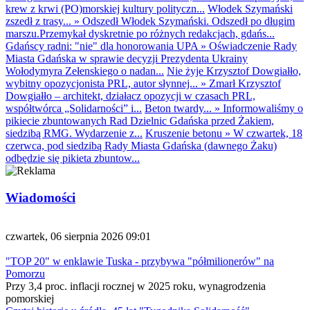
krew z krwi (PO)morskiej kultury polityczn...
Włodek Szymański
zszedł z trasy...
»
Odszedł Włodek Szymański. Odszedł po długim
marszu.Przemykał dyskretnie po różnych redakcjach, gdańs...
Gdańscy radni: "nie" dla honorowania UPA
»
Oświadczenie Rady
Miasta Gdańska w sprawie decyzji Prezydenta Ukrainy
Wołodymyra Zełenskiego o nadan...
Nie żyje Krzysztof Dowgiałło,
wybitny opozycjonista PRL, autor słynnej...
»
Zmarł Krzysztof
Dowgiałło – architekt, działacz opozycji w czasach PRL,
współtwórca „Solidarności” i...
Beton twardy...
»
Informowaliśmy o
pikiecie zbuntowanych Rad Dzielnic Gdańska przed Żakiem,
siedzibą RMG. Wydarzenie z...
Kruszenie betonu
»
W czwartek, 18
czerwca, pod siedzibą Rady Miasta Gdańska (dawnego Żaku)
odbędzie się pikieta zbuntow...
Wiadomości
czwartek, 06 sierpnia 2026 09:01
"TOP 20" w enklawie Tuska - przybywa "półmilionerów" na
Pomorzu
Przy 3,4 proc. inflacji rocznej w 2025 roku, wynagrodzenia
pomorskiej