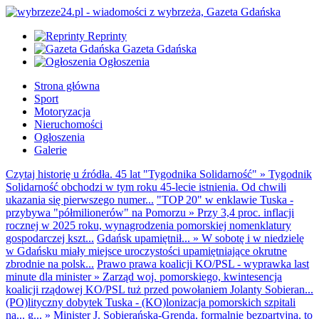
Reprinty
Gazeta Gdańska
Ogłoszenia
Strona główna
Sport
Motoryzacja
Nieruchomości
Ogłoszenia
Galerie
Czytaj historię u źródła. 45 lat "Tygodnika Solidarność"
»
Tygodnik
Solidarność obchodzi w tym roku 45-lecie istnienia. Od chwili
ukazania się pierwszego numer...
"TOP 20" w enklawie Tuska -
przybywa "półmilionerów" na Pomorzu
»
Przy 3,4 proc. inflacji
rocznej w 2025 roku, wynagrodzenia pomorskiej nomenklatury
gospodarczej kszt...
Gdańsk upamiętnił...
»
W sobotę i w niedzielę
w Gdańsku miały miejsce uroczystości upamiętniające okrutne
zbrodnie na polsk...
Prawo prawa koalicji KO/PSL - wyprawka last
minute dla minister
»
Zarząd woj. pomorskiego, kwintesencja
koalicji rządowej KO/PSL tuż przed powołaniem Jolanty Sobieran...
(PO)lityczny dobytek Tuska - (KO)lonizacja pomorskich szpitali
na... g...
»
Minister J. Sobierańska-Grenda, formalnie bezpartyjna, to