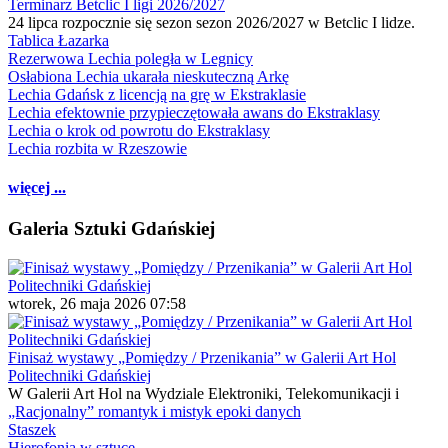
Terminarz Betclic I ligi 2026/2027
24 lipca rozpocznie się sezon sezon 2026/2027 w Betclic I lidze.
Tablica Łazarka
Rezerwowa Lechia poległa w Legnicy
Osłabiona Lechia ukarała nieskuteczną Arkę
Lechia Gdańsk z licencją na grę w Ekstraklasie
Lechia efektownie przypieczętowała awans do Ekstraklasy
Lechia o krok od powrotu do Ekstraklasy
Lechia rozbita w Rzeszowie
więcej ...
Galeria Sztuki Gdańskiej
wtorek, 26 maja 2026 07:58
Finisaż wystawy „Pomiędzy / Przenikania” w Galerii Art Hol
Politechniki Gdańskiej
W Galerii Art Hol na Wydziale Elektroniki, Telekomunikacji i
„Racjonalny” romantyk i mistyk epoki danych
Staszek
Hierofonia w sztuce