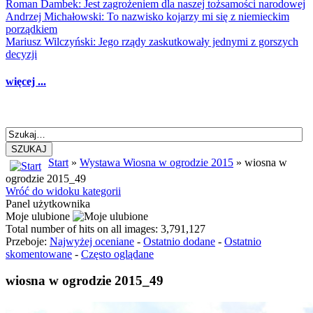
Roman Dambek: Jest zagrożeniem dla naszej tożsamości narodowej
Andrzej Michałowski: To nazwisko kojarzy mi się z niemieckim
porządkiem
Mariusz Wilczyński: Jego rządy zaskutkowały jednymi z gorszych
decyzji
więcej ...
SZUKAJ
Start
»
Wystawa Wiosna w ogrodzie 2015
» wiosna w
ogrodzie 2015_49
Wróć do widoku kategorii
Panel użytkownika
Moje ulubione
Total number of hits on all images: 3,791,127
Przeboje:
Najwyżej oceniane
-
Ostatnio dodane
-
Ostatnio
skomentowane
-
Często oglądane
wiosna w ogrodzie 2015_49