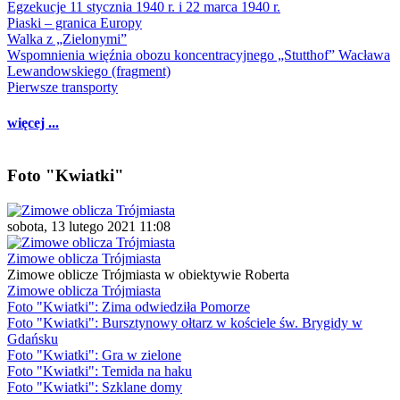
Egzekucje 11 stycznia 1940 r. i 22 marca 1940 r.
Piaski – granica Europy
Walka z „Zielonymi”
Wspomnienia więźnia obozu koncentracyjnego „Stutthof” Wacława
Lewandowskiego (fragment)
Pierwsze transporty
więcej ...
Foto "Kwiatki"
sobota, 13 lutego 2021 11:08
Zimowe oblicza Trójmiasta
Zimowe oblicze Trójmiasta w obiektywie Roberta
Zimowe oblicza Trójmiasta
Foto "Kwiatki": Zima odwiedziła Pomorze
Foto "Kwiatki": Bursztynowy ołtarz w kościele św. Brygidy w
Gdańsku
Foto "Kwiatki": Gra w zielone
Foto "Kwiatki": Temida na haku
Foto "Kwiatki": Szklane domy