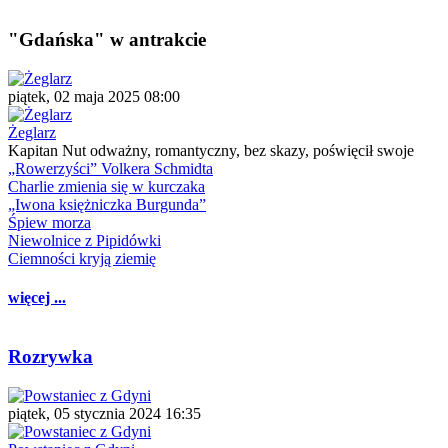
"Gdańska" w antrakcie
piątek, 02 maja 2025 08:00
Żeglarz
Kapitan Nut odważny, romantyczny, bez skazy, poświęcił swoje
„Rowerzyści” Volkera Schmidta
Charlie zmienia się w kurczaka
„Iwona księżniczka Burgunda”
Śpiew morza
Niewolnice z Pipidówki
Ciemności kryją ziemię
więcej ...
Rozrywka
piątek, 05 stycznia 2024 16:35