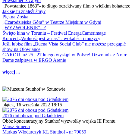
Powstaniec z Gdyni
„Powstaniec 1863”- to długo oczekiwany film o wielkim bohaterze
Jak się tu znaleźliśmy?
Piękna Zośka
„Czarodziejska Góra” w Teatrze Miejskim w Gdyni
„WYZWOLENIE”...?
Święto kina w Toruniu – Festiwal EnergaCamerimage
Koncert „Wolność jest w nas” - wokaliści i muzycy
Jeśli lubisz film „Buena Vista Social Club” nie możesz przegapić
show na Ołowiance
GAROU już 25 i 27 lutego wystąpi w Polsce! Dzwonnik z Notre
Dame zaśpiewa w ERGO Arenie
więcej ...
piątek, 16 września 2022 18:15
2076 dni obozu pod Gdańskiem
Obóz koncentracyjny Stutthof wyzwoliły wojska III Frontu
Marsz Śmierci
Markus Włodarczyk KL Stutthof - nr 79059