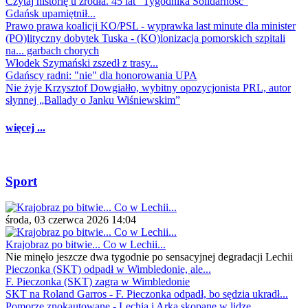
Czytaj historię u źródła. 45 lat "Tygodnika Solidarność"
Gdańsk upamiętnił...
Prawo prawa koalicji KO/PSL - wyprawka last minute dla minister
(PO)lityczny dobytek Tuska - (KO)lonizacja pomorskich szpitali
na... garbach chorych
Włodek Szymański zszedł z trasy...
Gdańscy radni: "nie" dla honorowania UPA
Nie żyje Krzysztof Dowgiałło, wybitny opozycjonista PRL, autor
słynnej „Ballady o Janku Wiśniewskim”
więcej ...
Sport
środa, 03 czerwca 2026 14:04
Krajobraz po bitwie... Co w Lechii...
Nie minęło jeszcze dwa tygodnie po sensacyjnej degradacji Lechii
Pieczonka (SKT) odpadł w Wimbledonie, ale...
F. Pieczonka (SKT) zagra w Wimbledonie
SKT na Roland Garros - F. Pieczonka odpadł, bo sędzia ukradł...
Pomorze znokautowane - Lechia i Arka skopane w lidze