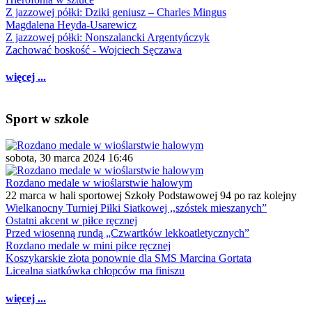
Z jazzowej półki: Dziki geniusz – Charles Mingus
Magdalena Heyda-Usarewicz
Z jazzowej półki: Nonszalancki Argentyńczyk
Zachować boskość - Wojciech Sęczawa
więcej ...
Sport w szkole
sobota, 30 marca 2024 16:46
Rozdano medale w wioślarstwie halowym
22 marca w hali sportowej Szkoły Podstawowej 94 po raz kolejny
Wielkanocny Turniej Piłki Siatkowej ,,szóstek mieszanych”
Ostatni akcent w piłce ręcznej
Przed wiosenną rundą „Czwartków lekkoatletycznych”
Rozdano medale w mini piłce ręcznej
Koszykarskie złota ponownie dla SMS Marcina Gortata
Licealna siatkówka chłopców ma finiszu
więcej ...