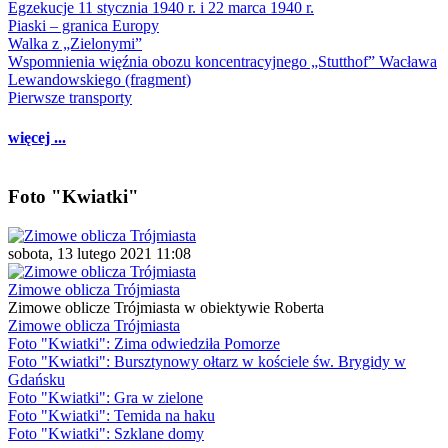
Egzekucje 11 stycznia 1940 r. i 22 marca 1940 r.
Piaski – granica Europy
Walka z „Zielonymi”
Wspomnienia więźnia obozu koncentracyjnego „Stutthof” Wacława
Lewandowskiego (fragment)
Pierwsze transporty
więcej ...
Foto "Kwiatki"
sobota, 13 lutego 2021 11:08
Zimowe oblicza Trójmiasta
Zimowe oblicze Trójmiasta w obiektywie Roberta
Zimowe oblicza Trójmiasta
Foto "Kwiatki": Zima odwiedziła Pomorze
Foto "Kwiatki": Bursztynowy ołtarz w kościele św. Brygidy w
Gdańsku
Foto "Kwiatki": Gra w zielone
Foto "Kwiatki": Temida na haku
Foto "Kwiatki": Szklane domy