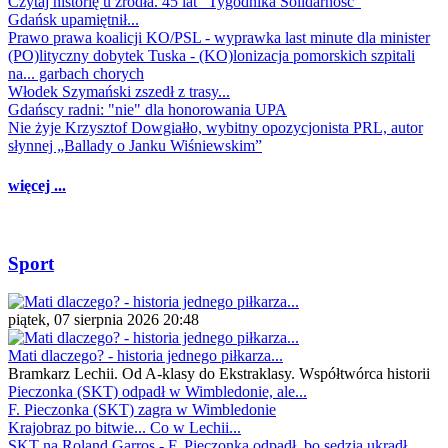
Czytaj historię u źródła. 45 lat "Tygodnika Solidarność"
Gdańsk upamiętnił...
Prawo prawa koalicji KO/PSL - wyprawka last minute dla minister
(PO)lityczny dobytek Tuska - (KO)lonizacja pomorskich szpitali
na... garbach chorych
Włodek Szymański zszedł z trasy...
Gdańscy radni: "nie" dla honorowania UPA
Nie żyje Krzysztof Dowgiałło, wybitny opozycjonista PRL, autor
słynnej „Ballady o Janku Wiśniewskim”
więcej ...
Sport
piątek, 07 sierpnia 2026 20:48
Mati dlaczego? - historia jednego piłkarza...
Bramkarz Lechii. Od A-klasy do Ekstraklasy. Współtwórca historii
Pieczonka (SKT) odpadł w Wimbledonie, ale...
F. Pieczonka (SKT) zagra w Wimbledonie
Krajobraz po bitwie... Co w Lechii...
SKT na Roland Garros - F. Pieczonka odpadł, bo sędzia ukradł...