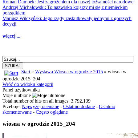
Roman Dambek: Jest zagrożeniem dla naszej tożsamości narodowej
Andrzej Michałowski: To nazwisko kojarzy mi się z niemieckim
porządkiem
Mariusz Wilczyński: Jego rządy zaskutkowały jednymi z gorszych
decyzji
więcej ...
SZUKAJ
Start
»
Wystawa Wiosna w ogrodzie 2015
» wiosna w
ogrodzie 2015_204
Wróć do widoku kategorii
Panel użytkownika
Moje ulubione
Total number of hits on all images: 3,792,139
Przeboje:
Najwyżej oceniane
-
Ostatnio dodane
-
Ostatnio
skomentowane
-
Często oglądane
wiosna w ogrodzie 2015_204