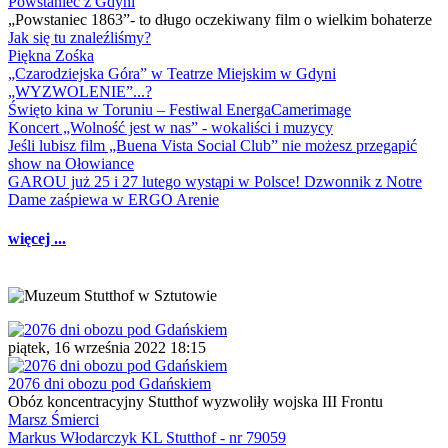
Powstaniec z Gdyni
„Powstaniec 1863”- to długo oczekiwany film o wielkim bohaterze
Jak się tu znaleźliśmy?
Piękna Zośka
„Czarodziejska Góra” w Teatrze Miejskim w Gdyni
„WYZWOLENIE”...?
Święto kina w Toruniu – Festiwal EnergaCamerimage
Koncert „Wolność jest w nas” - wokaliści i muzycy
Jeśli lubisz film „Buena Vista Social Club” nie możesz przegapić
show na Ołowiance
GAROU już 25 i 27 lutego wystąpi w Polsce! Dzwonnik z Notre
Dame zaśpiewa w ERGO Arenie
więcej ...
piątek, 16 września 2022 18:15
2076 dni obozu pod Gdańskiem
Obóz koncentracyjny Stutthof wyzwoliły wojska III Frontu
Marsz Śmierci
Markus Włodarczyk KL Stutthof - nr 79059