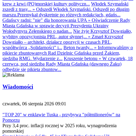
krew z krwi (PO)morskiej kultury polityczn...
Włodek Szymański
zszedł z trasy...
»
Odszedł Włodek Szymański. Odszedł po długim
marszu.Przemykał dyskretnie po różnych redakcjach, gdańs...
Gdańscy radni: "nie" dla honorowania UPA
»
Oświadczenie Rady
Miasta Gdańska w sprawie decyzji Prezydenta Ukrainy
Wołodymyra Zełenskiego o nadan...
Nie żyje Krzysztof Dowgiałło,
wybitny opozycjonista PRL, autor słynnej...
»
Zmarł Krzysztof
Dowgiałło – architekt, działacz opozycji w czasach PRL,
współtwórca „Solidarności” i...
Beton twardy...
»
Informowaliśmy o
pikiecie zbuntowanych Rad Dzielnic Gdańska przed Żakiem,
siedzibą RMG. Wydarzenie z...
Kruszenie betonu
»
W czwartek, 18
czerwca, pod siedzibą Rady Miasta Gdańska (dawnego Żaku)
odbędzie się pikieta zbuntow...
Wiadomości
czwartek, 06 sierpnia 2026 09:01
"TOP 20" w enklawie Tuska - przybywa "półmilionerów" na
Pomorzu
Przy 3,4 proc. inflacji rocznej w 2025 roku, wynagrodzenia
pomorskiej