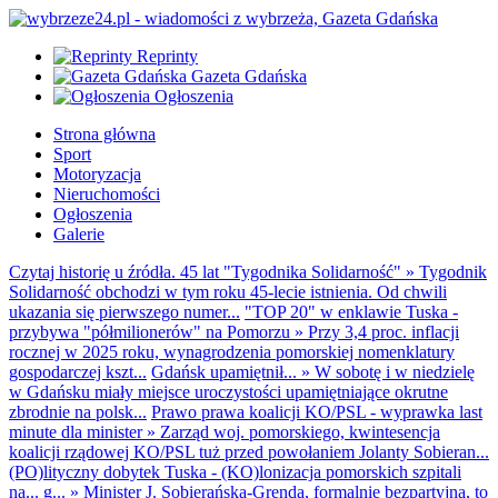
Reprinty
Gazeta Gdańska
Ogłoszenia
Strona główna
Sport
Motoryzacja
Nieruchomości
Ogłoszenia
Galerie
Czytaj historię u źródła. 45 lat "Tygodnika Solidarność"
»
Tygodnik
Solidarność obchodzi w tym roku 45-lecie istnienia. Od chwili
ukazania się pierwszego numer...
"TOP 20" w enklawie Tuska -
przybywa "półmilionerów" na Pomorzu
»
Przy 3,4 proc. inflacji
rocznej w 2025 roku, wynagrodzenia pomorskiej nomenklatury
gospodarczej kszt...
Gdańsk upamiętnił...
»
W sobotę i w niedzielę
w Gdańsku miały miejsce uroczystości upamiętniające okrutne
zbrodnie na polsk...
Prawo prawa koalicji KO/PSL - wyprawka last
minute dla minister
»
Zarząd woj. pomorskiego, kwintesencja
koalicji rządowej KO/PSL tuż przed powołaniem Jolanty Sobieran...
(PO)lityczny dobytek Tuska - (KO)lonizacja pomorskich szpitali
na... g...
»
Minister J. Sobierańska-Grenda, formalnie bezpartyjna, to