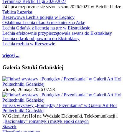
Terminarz Betclic I ligi 2026/2027
24 lipca rozpocznie się sezon sezon 2026/2027 w Betclic I lidze.
Tablica Łazarka
Rezerwowa Lechia poległa w Legnicy
Osłabiona Lechia ukarała nieskuteczną Arkę
Lechia Gdańsk z licencją na grę w Ekstraklasie
Lechia efektownie przypieczętowała awans do Ekstraklasy
Lechia o krok od powrotu do Ekstraklasy
Lechia rozbita w Rzeszowie
więcej ...
Galeria Sztuki Gdańskiej
wtorek, 26 maja 2026 07:58
Finisaż wystawy „Pomiędzy / Przenikania” w Galerii Art Hol
Politechniki Gdańskiej
W Galerii Art Hol na Wydziale Elektroniki, Telekomunikacji i
„Racjonalny” romantyk i mistyk epoki danych
Staszek
Hierofonia w sztuce