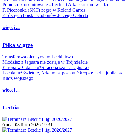
Pomorze znokautowane - Lechia i Arka skopane w lidze
F. Pieczonka (SKT) zagra w Roland Garros
Z różnych boisk i stadionów Jerzego Geberta
więcej ...
Piłka w grze
Transferowa ofensywa w Lechii trwa
Młodzież z Jaguara nie zostaje w Trójmieście
Europa w Gdańsku*Stracona szansa Jaguara?
Lechia już świętuje, Arka musi postawić kropkę nad i, jubileusz
Budziwojskiego
więcej ...
Lechia
środa, 08 lipca 2026 19:31