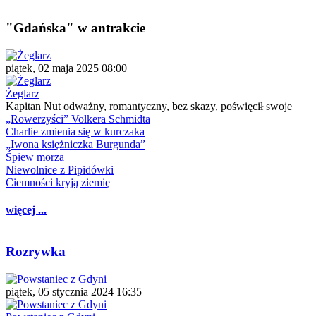
"Gdańska" w antrakcie
piątek, 02 maja 2025 08:00
Żeglarz
Kapitan Nut odważny, romantyczny, bez skazy, poświęcił swoje
„Rowerzyści” Volkera Schmidta
Charlie zmienia się w kurczaka
„Iwona księżniczka Burgunda”
Śpiew morza
Niewolnice z Pipidówki
Ciemności kryją ziemię
więcej ...
Rozrywka
piątek, 05 stycznia 2024 16:35