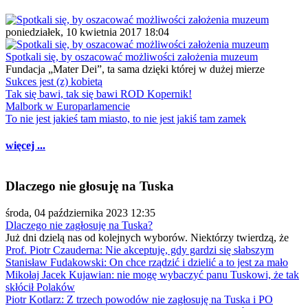
poniedziałek, 10 kwietnia 2017 18:04
Spotkali się, by oszacować możliwości założenia muzeum
Fundacja „Mater Dei”, ta sama dzięki której w dużej mierze
Sukces jest (z) kobietą
Tak się bawi, tak się bawi ROD Kopernik!
Malbork w Europarlamencie
To nie jest jakieś tam miasto, to nie jest jakiś tam zamek
więcej ...
Dlaczego nie głosuję na Tuska
środa, 04 października 2023 12:35
Dlaczego nie zagłosuję na Tuska?
Już dni dzielą nas od kolejnych wyborów. Niektórzy twierdzą, że
Prof. Piotr Czauderna: Nie akceptuję, gdy gardzi się słabszym
Stanisław Fudakowski: On chce rządzić i dzielić a to jest za mało
Mikołaj Jacek Kujawian: nie mogę wybaczyć panu Tuskowi, że tak
skłócił Polaków
Piotr Kotlarz: Z trzech powodów nie zagłosuję na Tuska i PO