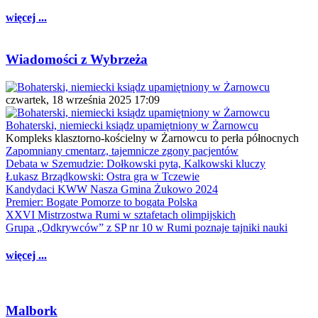
więcej ...
Wiadomości z Wybrzeża
czwartek, 18 września 2025 17:09
Bohaterski, niemiecki ksiądz upamiętniony w Żarnowcu
Kompleks klasztorno-kościelny w Żarnowcu to perła północnych
Zapomniany cmentarz, tajemnicze zgony pacjentów
Debata w Szemudzie: Dołkowski pyta, Kalkowski kluczy
Łukasz Brządkowski: Ostra gra w Tczewie
Kandydaci KWW Nasza Gmina Żukowo 2024
Premier: Bogate Pomorze to bogata Polska
XXVI Mistrzostwa Rumi w sztafetach olimpijskich
Grupa „Odkrywców” z SP nr 10 w Rumi poznaje tajniki nauki
więcej ...
Malbork