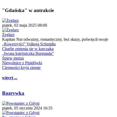
"Gdańska" w antrakcie
piątek, 02 maja 2025 08:00
Żeglarz
Kapitan Nut odważny, romantyczny, bez skazy, poświęcił swoje
„Rowerzyści” Volkera Schmidta
Charlie zmienia się w kurczaka
„Iwona księżniczka Burgunda”
Śpiew morza
Niewolnice z Pipidówki
Ciemności kryją ziemię
więcej ...
Rozrywka
piątek, 05 stycznia 2024 16:35