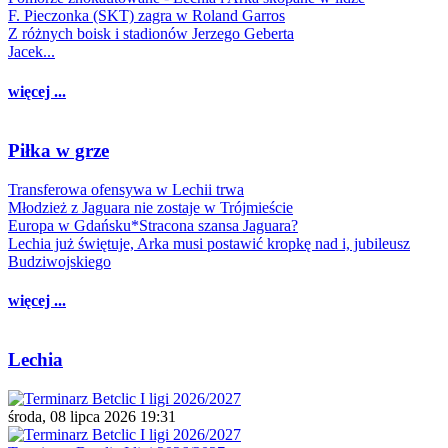
F. Pieczonka (SKT) zagra w Roland Garros
Z różnych boisk i stadionów Jerzego Geberta
Jacek...
więcej ...
Piłka w grze
Transferowa ofensywa w Lechii trwa
Młodzież z Jaguara nie zostaje w Trójmieście
Europa w Gdańsku*Stracona szansa Jaguara?
Lechia już świętuje, Arka musi postawić kropkę nad i, jubileusz
Budziwojskiego
więcej ...
Lechia
środa, 08 lipca 2026 19:31