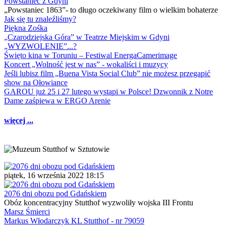
Powstaniec z Gdyni
„Powstaniec 1863”- to długo oczekiwany film o wielkim bohaterze
Jak się tu znaleźliśmy?
Piękna Zośka
„Czarodziejska Góra” w Teatrze Miejskim w Gdyni
„WYZWOLENIE”...?
Święto kina w Toruniu – Festiwal EnergaCamerimage
Koncert „Wolność jest w nas” - wokaliści i muzycy
Jeśli lubisz film „Buena Vista Social Club” nie możesz przegapić
show na Ołowiance
GAROU już 25 i 27 lutego wystąpi w Polsce! Dzwonnik z Notre
Dame zaśpiewa w ERGO Arenie
więcej ...
piątek, 16 września 2022 18:15
2076 dni obozu pod Gdańskiem
Obóz koncentracyjny Stutthof wyzwoliły wojska III Frontu
Marsz Śmierci
Markus Włodarczyk KL Stutthof - nr 79059