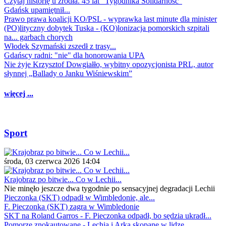
Czytaj historię u źródła. 45 lat "Tygodnika Solidarność"
Gdańsk upamiętnił...
Prawo prawa koalicji KO/PSL - wyprawka last minute dla minister
(PO)lityczny dobytek Tuska - (KO)lonizacja pomorskich szpitali
na... garbach chorych
Włodek Szymański zszedł z trasy...
Gdańscy radni: "nie" dla honorowania UPA
Nie żyje Krzysztof Dowgiałło, wybitny opozycjonista PRL, autor
słynnej „Ballady o Janku Wiśniewskim”
więcej ...
Sport
środa, 03 czerwca 2026 14:04
Krajobraz po bitwie... Co w Lechii...
Nie minęło jeszcze dwa tygodnie po sensacyjnej degradacji Lechii
Pieczonka (SKT) odpadł w Wimbledonie, ale...
F. Pieczonka (SKT) zagra w Wimbledonie
SKT na Roland Garros - F. Pieczonka odpadł, bo sędzia ukradł...
Pomorze znokautowane - Lechia i Arka skopane w lidze