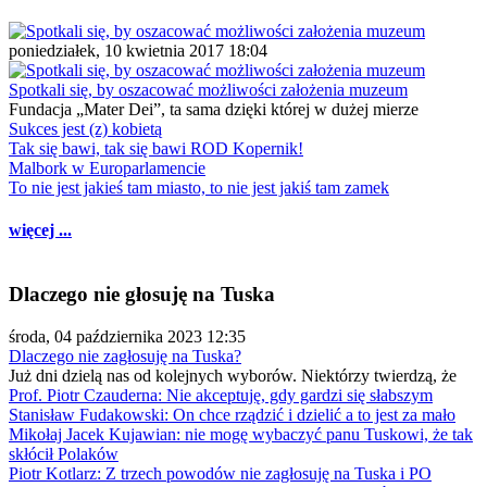
poniedziałek, 10 kwietnia 2017 18:04
Spotkali się, by oszacować możliwości założenia muzeum
Fundacja „Mater Dei”, ta sama dzięki której w dużej mierze
Sukces jest (z) kobietą
Tak się bawi, tak się bawi ROD Kopernik!
Malbork w Europarlamencie
To nie jest jakieś tam miasto, to nie jest jakiś tam zamek
więcej ...
Dlaczego nie głosuję na Tuska
środa, 04 października 2023 12:35
Dlaczego nie zagłosuję na Tuska?
Już dni dzielą nas od kolejnych wyborów. Niektórzy twierdzą, że
Prof. Piotr Czauderna: Nie akceptuję, gdy gardzi się słabszym
Stanisław Fudakowski: On chce rządzić i dzielić a to jest za mało
Mikołaj Jacek Kujawian: nie mogę wybaczyć panu Tuskowi, że tak
skłócił Polaków
Piotr Kotlarz: Z trzech powodów nie zagłosuję na Tuska i PO