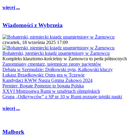
więcej ...
Wiadomości z Wybrzeża
czwartek, 18 września 2025 17:09
Bohaterski, niemiecki ksiądz upamiętniony w Żarnowcu
Kompleks klasztorno-kościelny w Żarnowcu to perła północnych
Zapomniany cmentarz, tajemnicze zgony pacjentów
Debata w Szemudzie: Dołkowski pyta, Kalkowski kluczy
Łukasz Brządkowski: Ostra gra w Tczewie
Kandydaci KWW Nasza Gmina Żukowo 2024
Premier: Bogate Pomorze to bogata Polska
XXVI Mistrzostwa Rumi w sztafetach olimpijskich
Grupa „Odkrywców” z SP nr 10 w Rumi poznaje tajniki nauki
więcej ...
Malbork