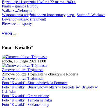
Egzekucje 11 stycznia 1940 r. i 22 marca 1940 r.
Piaski – granica Europy
Walka z „Zielonymi”
Wspomnienia więźnia obozu koncentracyjnego „Stutthof” Wacława
Lewandowskiego (fragment)
Pierwsze transporty
więcej ...
Foto "Kwiatki"
sobota, 13 lutego 2021 11:08
Zimowe oblicza Trójmiasta
Zimowe oblicze Trójmiasta w obiektywie Roberta
Zimowe oblicza Trójmiasta
Foto "Kwiatki": Zima odwiedziła Pomorze
Foto "Kwiatki": Bursztynowy ołtarz w kościele św. Brygidy w
Gdańsku
Foto "Kwiatki": Gra w zielone
Foto "Kwiatki": Temida na haku
Foto "Kwiatki": Szklane domy