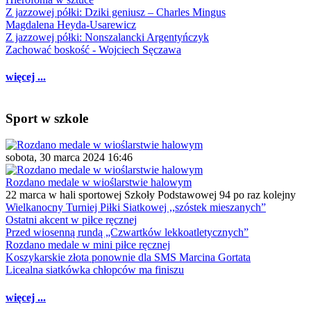
Z jazzowej półki: Dziki geniusz – Charles Mingus
Magdalena Heyda-Usarewicz
Z jazzowej półki: Nonszalancki Argentyńczyk
Zachować boskość - Wojciech Sęczawa
więcej ...
Sport w szkole
sobota, 30 marca 2024 16:46
Rozdano medale w wioślarstwie halowym
22 marca w hali sportowej Szkoły Podstawowej 94 po raz kolejny
Wielkanocny Turniej Piłki Siatkowej ,,szóstek mieszanych”
Ostatni akcent w piłce ręcznej
Przed wiosenną rundą „Czwartków lekkoatletycznych”
Rozdano medale w mini piłce ręcznej
Koszykarskie złota ponownie dla SMS Marcina Gortata
Licealna siatkówka chłopców ma finiszu
więcej ...