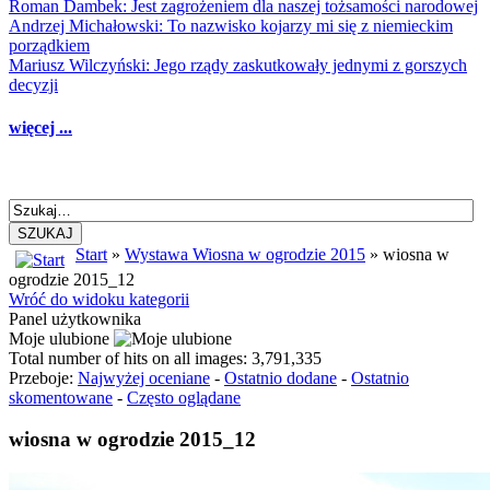
Roman Dambek: Jest zagrożeniem dla naszej tożsamości narodowej
Andrzej Michałowski: To nazwisko kojarzy mi się z niemieckim
porządkiem
Mariusz Wilczyński: Jego rządy zaskutkowały jednymi z gorszych
decyzji
więcej ...
SZUKAJ
Start
»
Wystawa Wiosna w ogrodzie 2015
» wiosna w
ogrodzie 2015_12
Wróć do widoku kategorii
Panel użytkownika
Moje ulubione
Total number of hits on all images: 3,791,335
Przeboje:
Najwyżej oceniane
-
Ostatnio dodane
-
Ostatnio
skomentowane
-
Często oglądane
wiosna w ogrodzie 2015_12