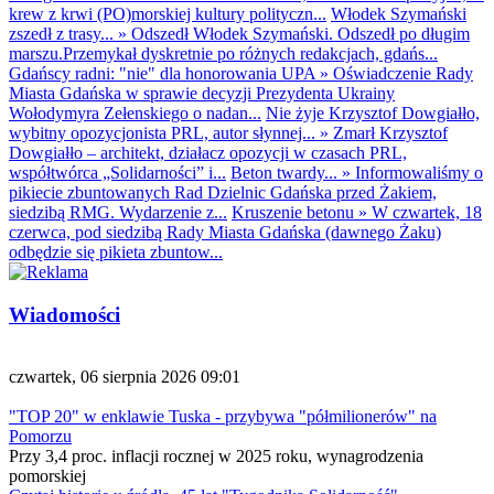
krew z krwi (PO)morskiej kultury polityczn...
Włodek Szymański
zszedł z trasy...
»
Odszedł Włodek Szymański. Odszedł po długim
marszu.Przemykał dyskretnie po różnych redakcjach, gdańs...
Gdańscy radni: "nie" dla honorowania UPA
»
Oświadczenie Rady
Miasta Gdańska w sprawie decyzji Prezydenta Ukrainy
Wołodymyra Zełenskiego o nadan...
Nie żyje Krzysztof Dowgiałło,
wybitny opozycjonista PRL, autor słynnej...
»
Zmarł Krzysztof
Dowgiałło – architekt, działacz opozycji w czasach PRL,
współtwórca „Solidarności” i...
Beton twardy...
»
Informowaliśmy o
pikiecie zbuntowanych Rad Dzielnic Gdańska przed Żakiem,
siedzibą RMG. Wydarzenie z...
Kruszenie betonu
»
W czwartek, 18
czerwca, pod siedzibą Rady Miasta Gdańska (dawnego Żaku)
odbędzie się pikieta zbuntow...
Wiadomości
czwartek, 06 sierpnia 2026 09:01
"TOP 20" w enklawie Tuska - przybywa "półmilionerów" na
Pomorzu
Przy 3,4 proc. inflacji rocznej w 2025 roku, wynagrodzenia
pomorskiej