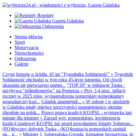
Reprinty
Gazeta Gdańska
Ogłoszenia
Strona główna
Sport
Motoryzacja
Nieruchomości
Ogłoszenia
Galerie
Czytaj historię u źródła. 45 lat "Tygodnika Solidarność"
»
Tygodnik
Solidarność obchodzi w tym roku 45-lecie istnienia. Od chwili
ukazania się pierwszego numer...
"TOP 20" w enklawie Tuska -
przybywa "półmilionerów" na Pomorzu
»
Przy 3,4 proc. inflacji
rocznej w 2025 roku, wynagrodzenia pomorskiej nomenklatury
gospodarczej kszt...
Gdańsk upamiętnił...
»
W sobotę i w niedzielę
w Gdańsku miały miejsce uroczystości upamiętniające okrutne
zbrodnie na polsk...
Prawo prawa koalicji KO/PSL - wyprawka last
minute dla minister
»
Zarząd woj. pomorskiego, kwintesencja
koalicji rządowej KO/PSL tuż przed powołaniem Jolanty Sobieran...
(PO)lityczny dobytek Tuska - (KO)lonizacja pomorskich szpitali
na... g...
»
Minister J. Sobierańska-Grenda, formalnie bezpartyjna, to