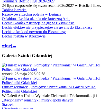
Terminarz Betclic I ligi 2026/2027
24 lipca rozpocznie się sezon sezon 2026/2027 w Betclic I lidze.
Tablica Łazarka
Rezerwowa Lechia poległa w Legnicy
Osłabiona Lechia ukarała nieskuteczną Arkę
Lechia Gdańsk z licencją na grę w Ekstraklasie
Lechia efektownie przypieczętowała awans do Ekstraklasy
Lechia o krok od powrotu do Ekstraklasy
Lechia rozbita w Rzeszowie
więcej ...
Galeria Sztuki Gdańskiej
wtorek, 26 maja 2026 07:58
Finisaż wystawy „Pomiędzy / Przenikania” w Galerii Art Hol
Politechniki Gdańskiej
W Galerii Art Hol na Wydziale Elektroniki, Telekomunikacji i
„Racjonalny” romantyk i mistyk epoki danych
Staszek
Hierofonia w sztuce