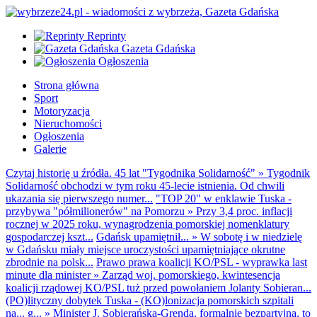
Reprinty
Gazeta Gdańska
Ogłoszenia
Strona główna
Sport
Motoryzacja
Nieruchomości
Ogłoszenia
Galerie
Czytaj historię u źródła. 45 lat "Tygodnika Solidarność"
»
Tygodnik
Solidarność obchodzi w tym roku 45-lecie istnienia. Od chwili
ukazania się pierwszego numer...
"TOP 20" w enklawie Tuska -
przybywa "półmilionerów" na Pomorzu
»
Przy 3,4 proc. inflacji
rocznej w 2025 roku, wynagrodzenia pomorskiej nomenklatury
gospodarczej kszt...
Gdańsk upamiętnił...
»
W sobotę i w niedzielę
w Gdańsku miały miejsce uroczystości upamiętniające okrutne
zbrodnie na polsk...
Prawo prawa koalicji KO/PSL - wyprawka last
minute dla minister
»
Zarząd woj. pomorskiego, kwintesencja
koalicji rządowej KO/PSL tuż przed powołaniem Jolanty Sobieran...
(PO)lityczny dobytek Tuska - (KO)lonizacja pomorskich szpitali
na... g...
»
Minister J. Sobierańska-Grenda, formalnie bezpartyjna, to