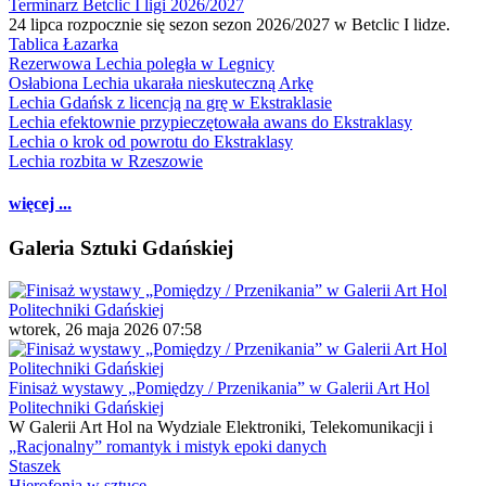
Terminarz Betclic I ligi 2026/2027
24 lipca rozpocznie się sezon sezon 2026/2027 w Betclic I lidze.
Tablica Łazarka
Rezerwowa Lechia poległa w Legnicy
Osłabiona Lechia ukarała nieskuteczną Arkę
Lechia Gdańsk z licencją na grę w Ekstraklasie
Lechia efektownie przypieczętowała awans do Ekstraklasy
Lechia o krok od powrotu do Ekstraklasy
Lechia rozbita w Rzeszowie
więcej ...
Galeria Sztuki Gdańskiej
wtorek, 26 maja 2026 07:58
Finisaż wystawy „Pomiędzy / Przenikania” w Galerii Art Hol
Politechniki Gdańskiej
W Galerii Art Hol na Wydziale Elektroniki, Telekomunikacji i
„Racjonalny” romantyk i mistyk epoki danych
Staszek
Hierofonia w sztuce