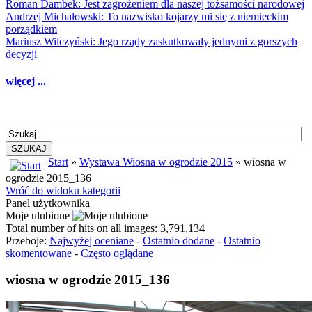
Roman Dambek: Jest zagrożeniem dla naszej tożsamości narodowej
Andrzej Michałowski: To nazwisko kojarzy mi się z niemieckim
porządkiem
Mariusz Wilczyński: Jego rządy zaskutkowały jednymi z gorszych
decyzji
więcej ...
SZUKAJ
Start
»
Wystawa Wiosna w ogrodzie 2015
» wiosna w
ogrodzie 2015_136
Wróć do widoku kategorii
Panel użytkownika
Moje ulubione
Total number of hits on all images: 3,791,134
Przeboje:
Najwyżej oceniane
-
Ostatnio dodane
-
Ostatnio
skomentowane
-
Często oglądane
wiosna w ogrodzie 2015_136