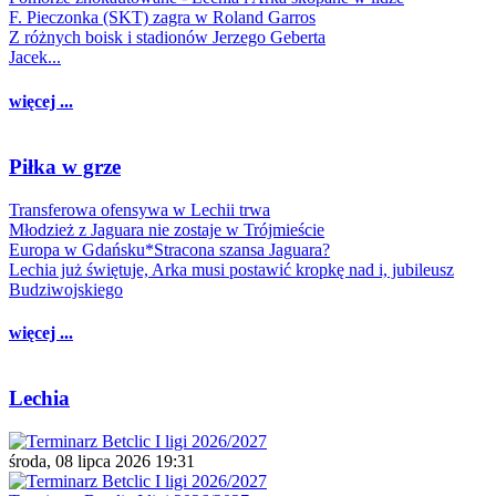
F. Pieczonka (SKT) zagra w Roland Garros
Z różnych boisk i stadionów Jerzego Geberta
Jacek...
więcej ...
Piłka w grze
Transferowa ofensywa w Lechii trwa
Młodzież z Jaguara nie zostaje w Trójmieście
Europa w Gdańsku*Stracona szansa Jaguara?
Lechia już świętuje, Arka musi postawić kropkę nad i, jubileusz
Budziwojskiego
więcej ...
Lechia
środa, 08 lipca 2026 19:31