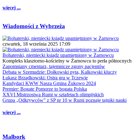
więcej ...
Wiadomości z Wybrzeża
czwartek, 18 września 2025 17:09
Bohaterski, niemiecki ksiądz upamiętniony w Żarnowcu
Kompleks klasztorno-kościelny w Żarnowcu to perła północnych
Zapomniany cmentarz, tajemnicze zgony pacjentów
Debata w Szemudzie: Dołkowski pyta, Kalkowski kluczy
Łukasz Brządkowski: Ostra gra w Tczewie
Kandydaci KWW Nasza Gmina Żukowo 2024
Premier: Bogate Pomorze to bogata Polska
XXVI Mistrzostwa Rumi w sztafetach olimpijskich
Grupa „Odkrywców” z SP nr 10 w Rumi poznaje tajniki nauki
więcej ...
Malbork