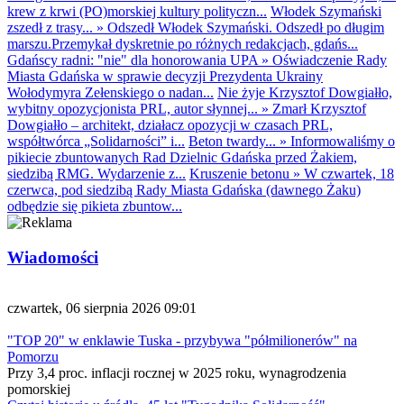
krew z krwi (PO)morskiej kultury polityczn...
Włodek Szymański
zszedł z trasy...
»
Odszedł Włodek Szymański. Odszedł po długim
marszu.Przemykał dyskretnie po różnych redakcjach, gdańs...
Gdańscy radni: "nie" dla honorowania UPA
»
Oświadczenie Rady
Miasta Gdańska w sprawie decyzji Prezydenta Ukrainy
Wołodymyra Zełenskiego o nadan...
Nie żyje Krzysztof Dowgiałło,
wybitny opozycjonista PRL, autor słynnej...
»
Zmarł Krzysztof
Dowgiałło – architekt, działacz opozycji w czasach PRL,
współtwórca „Solidarności” i...
Beton twardy...
»
Informowaliśmy o
pikiecie zbuntowanych Rad Dzielnic Gdańska przed Żakiem,
siedzibą RMG. Wydarzenie z...
Kruszenie betonu
»
W czwartek, 18
czerwca, pod siedzibą Rady Miasta Gdańska (dawnego Żaku)
odbędzie się pikieta zbuntow...
Wiadomości
czwartek, 06 sierpnia 2026 09:01
"TOP 20" w enklawie Tuska - przybywa "półmilionerów" na
Pomorzu
Przy 3,4 proc. inflacji rocznej w 2025 roku, wynagrodzenia
pomorskiej