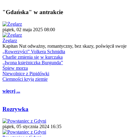
"Gdańska" w antrakcie
piątek, 02 maja 2025 08:00
Żeglarz
Kapitan Nut odważny, romantyczny, bez skazy, poświęcił swoje
„Rowerzyści” Volkera Schmidta
Charlie zmienia się w kurczaka
„Iwona księżniczka Burgunda”
Śpiew morza
Niewolnice z Pipidówki
Ciemności kryją ziemię
więcej ...
Rozrywka
piątek, 05 stycznia 2024 16:35