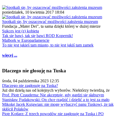
poniedziałek, 10 kwietnia 2017 18:04
Spotkali się, by oszacować możliwości założenia muzeum
Fundacja „Mater Dei”, ta sama dzięki której w dużej mierze
Sukces jest (z) kobietą
Tak się bawi, tak się bawi ROD Kopernik!
Malbork w Europarlamencie
To nie jest jakieś tam miasto, to nie jest jakiś tam zamek
więcej ...
Dlaczego nie głosuję na Tuska
środa, 04 października 2023 12:35
Dlaczego nie zagłosuję na Tuska?
Już dni dzielą nas od kolejnych wyborów. Niektórzy twierdzą, że
Prof. Piotr Czauderna: Nie akceptuję, gdy gardzi się słabszym
Stanisław Fudakowski: On chce rządzić i dzielić a to jest za mało
Mikołaj Jacek Kujawian: nie mogę wybaczyć panu Tuskowi, że tak
skłócił Polaków
Piotr Kotlarz: Z trzech powodów nie zagłosuję na Tuska i PO