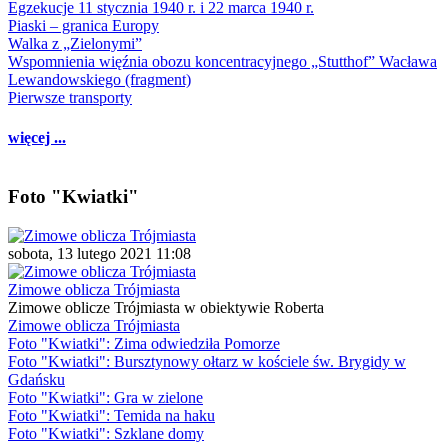
Egzekucje 11 stycznia 1940 r. i 22 marca 1940 r.
Piaski – granica Europy
Walka z „Zielonymi”
Wspomnienia więźnia obozu koncentracyjnego „Stutthof” Wacława
Lewandowskiego (fragment)
Pierwsze transporty
więcej ...
Foto "Kwiatki"
sobota, 13 lutego 2021 11:08
Zimowe oblicza Trójmiasta
Zimowe oblicze Trójmiasta w obiektywie Roberta
Zimowe oblicza Trójmiasta
Foto "Kwiatki": Zima odwiedziła Pomorze
Foto "Kwiatki": Bursztynowy ołtarz w kościele św. Brygidy w
Gdańsku
Foto "Kwiatki": Gra w zielone
Foto "Kwiatki": Temida na haku
Foto "Kwiatki": Szklane domy