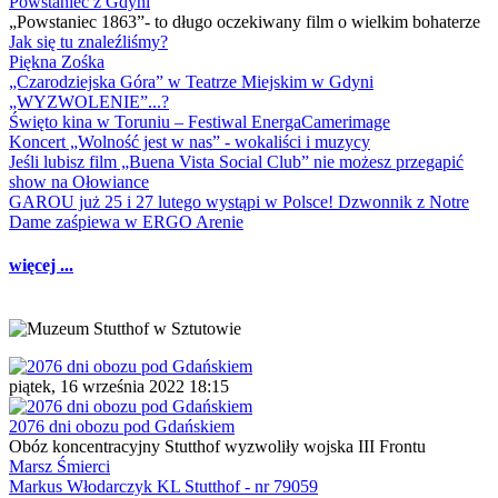
Powstaniec z Gdyni
„Powstaniec 1863”- to długo oczekiwany film o wielkim bohaterze
Jak się tu znaleźliśmy?
Piękna Zośka
„Czarodziejska Góra” w Teatrze Miejskim w Gdyni
„WYZWOLENIE”...?
Święto kina w Toruniu – Festiwal EnergaCamerimage
Koncert „Wolność jest w nas” - wokaliści i muzycy
Jeśli lubisz film „Buena Vista Social Club” nie możesz przegapić
show na Ołowiance
GAROU już 25 i 27 lutego wystąpi w Polsce! Dzwonnik z Notre
Dame zaśpiewa w ERGO Arenie
więcej ...
piątek, 16 września 2022 18:15
2076 dni obozu pod Gdańskiem
Obóz koncentracyjny Stutthof wyzwoliły wojska III Frontu
Marsz Śmierci
Markus Włodarczyk KL Stutthof - nr 79059