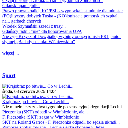
Czytaj historię u źródła. 45 lat "Tygodnika Solidarność"
Gdańsk upamiętnił...
Prawo prawa koalicji KO/PSL - wyprawka last minute dla minister
(PO)lityczny dobytek Tuska - (KO)lonizacja pomorskich szpitali
na... garbach chorych
Włodek Szymański zszedł z trasy...
Gdańscy radni: "nie" dla honorowania UPA
Nie żyje Krzysztof Dowgiałło, wybitny opozycjonista PRL, autor
słynnej „Ballady o Janku Wiśniewskim”
więcej ...
Sport
środa, 03 czerwca 2026 14:04
Krajobraz po bitwie... Co w Lechii...
Nie minęło jeszcze dwa tygodnie po sensacyjnej degradacji Lechii
Pieczonka (SKT) odpadł w Wimbledonie, ale...
F. Pieczonka (SKT) zagra w Wimbledonie
SKT na Roland Garros - F. Pieczonka odpadł, bo sędzia ukradł...
Pomorze znokautowane - Lechia i Arka skopane w lidze