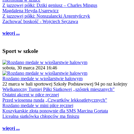
Z jazzowej półki: Dziki geniusz – Charles Mingus
Magdalena Heyda-Usarewicz
Z jazzowej półki: Nonszalancki Argentyńczyk
Zachować boskość - Wojciech Sęczawa
więcej ...
Sport w szkole
sobota, 30 marca 2024 16:46
Rozdano medale w wioślarstwie halowym
22 marca w hali sportowej Szkoły Podstawowej 94 po raz kolejny
Wielkanocny Turniej Piłki Siatkowej ,,szóstek mieszanych”
Ostatni akcent w piłce ręcznej
Przed wiosenną rundą „Czwartków lekkoatletycznych”
Rozdano medale w mini piłce ręcznej
Koszykarskie złota ponownie dla SMS Marcina Gortata
Licealna siatkówka chłopców ma finiszu
więcej ...