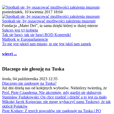
poniedziałek, 10 kwietnia 2017 18:04
Spotkali się, by oszacować możliwości założenia muzeum
Fundacja „Mater Dei”, ta sama dzięki której w dużej mierze
Sukces jest (z) kobietą
Tak się bawi, tak się bawi ROD Kopernik!
Malbork w Europarlamencie
To nie jest jakieś tam miasto, to nie jest jakiś tam zamek
więcej ...
Dlaczego nie głosuję na Tuska
środa, 04 października 2023 12:35
Dlaczego nie zagłosuję na Tuska?
Już dni dzielą nas od kolejnych wyborów. Niektórzy twierdzą, że
Prof. Piotr Czauderna: Nie akceptuję, gdy gardzi się słabszym
Stanisław Fudakowski: On chce rządzić i dzielić a to jest za mało
Mikołaj Jacek Kujawian: nie mogę wybaczyć panu Tuskowi, że tak
skłócił Polaków
Piotr Kotlarz: Z trzech powodów nie zagłosuję na Tuska i PO