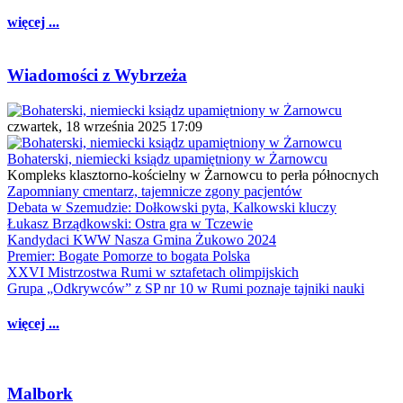
więcej ...
Wiadomości z Wybrzeża
czwartek, 18 września 2025 17:09
Bohaterski, niemiecki ksiądz upamiętniony w Żarnowcu
Kompleks klasztorno-kościelny w Żarnowcu to perła północnych
Zapomniany cmentarz, tajemnicze zgony pacjentów
Debata w Szemudzie: Dołkowski pyta, Kalkowski kluczy
Łukasz Brządkowski: Ostra gra w Tczewie
Kandydaci KWW Nasza Gmina Żukowo 2024
Premier: Bogate Pomorze to bogata Polska
XXVI Mistrzostwa Rumi w sztafetach olimpijskich
Grupa „Odkrywców” z SP nr 10 w Rumi poznaje tajniki nauki
więcej ...
Malbork