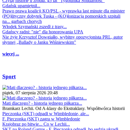
Czytaj historię u źródła. 45 lat "Tygodnika Solidarność"
Gdańsk upamiętnił...
Prawo prawa koalicji KO/PSL - wyprawka last minute dla minister
(PO)lityczny dobytek Tuska - (KO)lonizacja pomorskich szpitali
na... garbach chorych
Włodek Szymański zszedł z trasy...
Gdańscy radni: "nie" dla honorowania UPA
Nie żyje Krzysztof Dowgiałło, wybitny opozycjonista PRL, autor
słynnej „Ballady o Janku Wiśniewskim”
więcej ...
Sport
piątek, 07 sierpnia 2026 20:48
Mati dlaczego? - historia jednego piłkarza...
Bramkarz Lechii. Od A-klasy do Ekstraklasy. Współtwórca historii
Pieczonka (SKT) odpadł w Wimbledonie, ale...
F. Pieczonka (SKT) zagra w Wimbledonie
Krajobraz po bitwie... Co w Lechii...
SKT na Roland Garros - F. Pieczonka odpadł, bo sędzia ukradł...