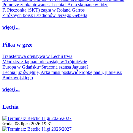
Pomorze znokautowane - Lechia i Arka skopane w lidze
F. Pieczonka (SKT) zagra w Roland Garros
Z różnych boisk i stadionów Jerzego Geberta
więcej ...
Piłka w grze
Transferowa ofensywa w Lechii trwa
Młodzież z Jaguara nie zostaje w Trójmieście
Europa w Gdańsku*Stracona szansa Jaguara?
Lechia już świętuje, Arka musi postawić kropkę nad i, jubileusz
Budziwojskiego
więcej ...
Lechia
środa, 08 lipca 2026 19:31