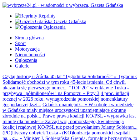
Reprinty
Gazeta Gdańska
Ogłoszenia
Strona główna
Sport
Motoryzacja
Nieruchomości
Ogłoszenia
Galerie
Czytaj historię u źródła. 45 lat "Tygodnika Solidarność"
»
Tygodnik
Solidarność obchodzi w tym roku 45-lecie istnienia. Od chwili
ukazania się pierwszego numer...
"TOP 20" w enklawie Tuska -
przybywa "półmilionerów" na Pomorzu
»
Przy 3,4 proc. inflacji
rocznej w 2025 roku, wynagrodzenia pomorskiej nomenklatury
gospodarczej kszt...
Gdańsk upamiętnił...
»
W sobotę i w niedzielę
w Gdańsku miały miejsce uroczystości upamiętniające okrutne
zbrodnie na polsk...
Prawo prawa koalicji KO/PSL - wyprawka last
minute dla minister
»
Zarząd woj. pomorskiego, kwintesencja
koalicji rządowej KO/PSL tuż przed powołaniem Jolanty Sobieran...
(PO)lityczny dobytek Tuska - (KO)lonizacja pomorskich szpitali
na... g...
»
Minister J. Sobierańska-Grenda, formalnie bezpartyjna, to