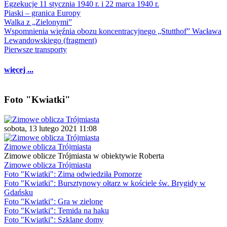
Egzekucje 11 stycznia 1940 r. i 22 marca 1940 r.
Piaski – granica Europy
Walka z „Zielonymi”
Wspomnienia więźnia obozu koncentracyjnego „Stutthof” Wacława
Lewandowskiego (fragment)
Pierwsze transporty
więcej ...
Foto "Kwiatki"
sobota, 13 lutego 2021 11:08
Zimowe oblicza Trójmiasta
Zimowe oblicze Trójmiasta w obiektywie Roberta
Zimowe oblicza Trójmiasta
Foto "Kwiatki": Zima odwiedziła Pomorze
Foto "Kwiatki": Bursztynowy ołtarz w kościele św. Brygidy w
Gdańsku
Foto "Kwiatki": Gra w zielone
Foto "Kwiatki": Temida na haku
Foto "Kwiatki": Szklane domy