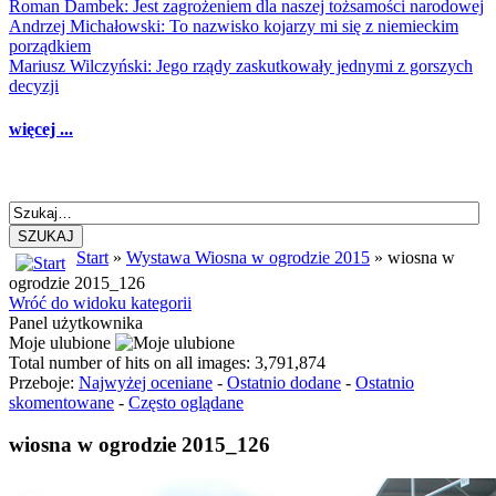
Roman Dambek: Jest zagrożeniem dla naszej tożsamości narodowej
Andrzej Michałowski: To nazwisko kojarzy mi się z niemieckim
porządkiem
Mariusz Wilczyński: Jego rządy zaskutkowały jednymi z gorszych
decyzji
więcej ...
SZUKAJ
Start
»
Wystawa Wiosna w ogrodzie 2015
» wiosna w
ogrodzie 2015_126
Wróć do widoku kategorii
Panel użytkownika
Moje ulubione
Total number of hits on all images: 3,791,874
Przeboje:
Najwyżej oceniane
-
Ostatnio dodane
-
Ostatnio
skomentowane
-
Często oglądane
wiosna w ogrodzie 2015_126