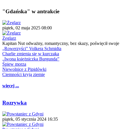
"Gdańska" w antrakcie
piątek, 02 maja 2025 08:00
Żeglarz
Kapitan Nut odważny, romantyczny, bez skazy, poświęcił swoje
„Rowerzyści” Volkera Schmidta
Charlie zmienia się w kurczaka
„Iwona księżniczka Burgunda”
Śpiew morza
Niewolnice z Pipidówki
Ciemności kryją ziemię
więcej ...
Rozrywka
piątek, 05 stycznia 2024 16:35