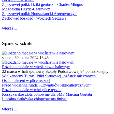
Z jazzowej półki: Dziki geniusz – Charles Mingus
Magdalena Heyda-Usarewicz
Z jazzowej półki: Nonszalancki Argentyńczyk
Zachować boskość - Wojciech Sęczawa
więcej ...
Sport w szkole
sobota, 30 marca 2024 16:46
Rozdano medale w wioślarstwie halowym
22 marca w hali sportowej Szkoły Podstawowej 94 po raz kolejny
Wielkanocny Turniej Piłki Siatkowej ,,szóstek mieszanych”
Ostatni akcent w piłce ręcznej
Przed wiosenną rundą „Czwartków lekkoatletycznych”
Rozdano medale w mini piłce ręcznej
Koszykarskie złota ponownie dla SMS Marcina Gortata
Licealna siatkówka chłopców ma finiszu
więcej ...