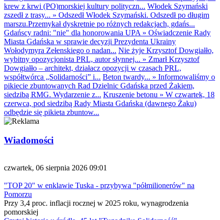
krew z krwi (PO)morskiej kultury polityczn...
Włodek Szymański
zszedł z trasy...
»
Odszedł Włodek Szymański. Odszedł po długim
marszu.Przemykał dyskretnie po różnych redakcjach, gdańs...
Gdańscy radni: "nie" dla honorowania UPA
»
Oświadczenie Rady
Miasta Gdańska w sprawie decyzji Prezydenta Ukrainy
Wołodymyra Zełenskiego o nadan...
Nie żyje Krzysztof Dowgiałło,
wybitny opozycjonista PRL, autor słynnej...
»
Zmarł Krzysztof
Dowgiałło – architekt, działacz opozycji w czasach PRL,
współtwórca „Solidarności” i...
Beton twardy...
»
Informowaliśmy o
pikiecie zbuntowanych Rad Dzielnic Gdańska przed Żakiem,
siedzibą RMG. Wydarzenie z...
Kruszenie betonu
»
W czwartek, 18
czerwca, pod siedzibą Rady Miasta Gdańska (dawnego Żaku)
odbędzie się pikieta zbuntow...
Wiadomości
czwartek, 06 sierpnia 2026 09:01
"TOP 20" w enklawie Tuska - przybywa "półmilionerów" na
Pomorzu
Przy 3,4 proc. inflacji rocznej w 2025 roku, wynagrodzenia
pomorskiej