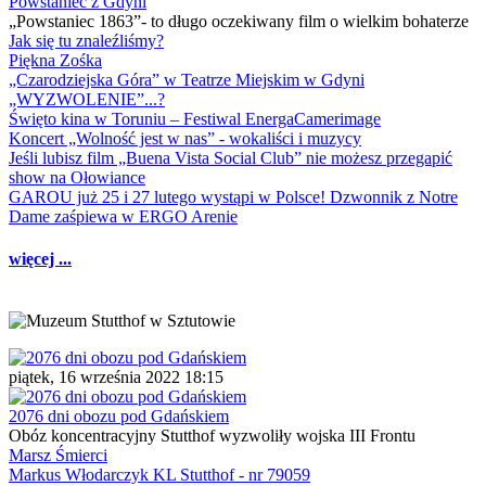
Powstaniec z Gdyni
„Powstaniec 1863”- to długo oczekiwany film o wielkim bohaterze
Jak się tu znaleźliśmy?
Piękna Zośka
„Czarodziejska Góra” w Teatrze Miejskim w Gdyni
„WYZWOLENIE”...?
Święto kina w Toruniu – Festiwal EnergaCamerimage
Koncert „Wolność jest w nas” - wokaliści i muzycy
Jeśli lubisz film „Buena Vista Social Club” nie możesz przegapić
show na Ołowiance
GAROU już 25 i 27 lutego wystąpi w Polsce! Dzwonnik z Notre
Dame zaśpiewa w ERGO Arenie
więcej ...
piątek, 16 września 2022 18:15
2076 dni obozu pod Gdańskiem
Obóz koncentracyjny Stutthof wyzwoliły wojska III Frontu
Marsz Śmierci
Markus Włodarczyk KL Stutthof - nr 79059