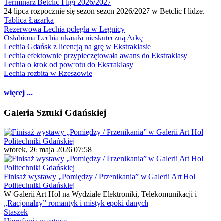
Terminarz Betclic I ligi 2026/2027
24 lipca rozpocznie się sezon sezon 2026/2027 w Betclic I lidze.
Tablica Łazarka
Rezerwowa Lechia poległa w Legnicy
Osłabiona Lechia ukarała nieskuteczną Arkę
Lechia Gdańsk z licencją na grę w Ekstraklasie
Lechia efektownie przypieczętowała awans do Ekstraklasy
Lechia o krok od powrotu do Ekstraklasy
Lechia rozbita w Rzeszowie
więcej ...
Galeria Sztuki Gdańskiej
wtorek, 26 maja 2026 07:58
Finisaż wystawy „Pomiędzy / Przenikania” w Galerii Art Hol
Politechniki Gdańskiej
W Galerii Art Hol na Wydziale Elektroniki, Telekomunikacji i
„Racjonalny” romantyk i mistyk epoki danych
Staszek
Hierofonia w sztuce