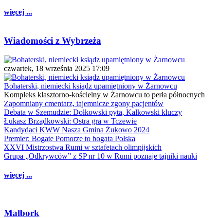
więcej ...
Wiadomości z Wybrzeża
czwartek, 18 września 2025 17:09
Bohaterski, niemiecki ksiądz upamiętniony w Żarnowcu
Kompleks klasztorno-kościelny w Żarnowcu to perła północnych
Zapomniany cmentarz, tajemnicze zgony pacjentów
Debata w Szemudzie: Dołkowski pyta, Kalkowski kluczy
Łukasz Brządkowski: Ostra gra w Tczewie
Kandydaci KWW Nasza Gmina Żukowo 2024
Premier: Bogate Pomorze to bogata Polska
XXVI Mistrzostwa Rumi w sztafetach olimpijskich
Grupa „Odkrywców” z SP nr 10 w Rumi poznaje tajniki nauki
więcej ...
Malbork