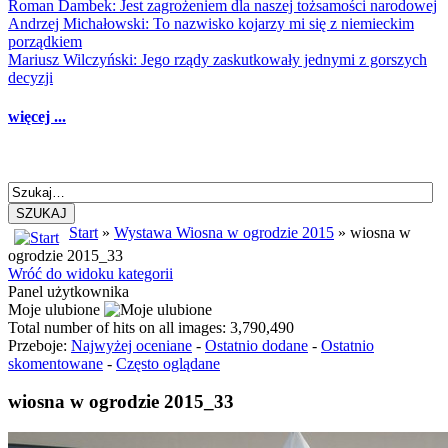
Roman Dambek: Jest zagrożeniem dla naszej tożsamości narodowej
Andrzej Michałowski: To nazwisko kojarzy mi się z niemieckim
porządkiem
Mariusz Wilczyński: Jego rządy zaskutkowały jednymi z gorszych
decyzji
więcej ...
SZUKAJ
Start
»
Wystawa Wiosna w ogrodzie 2015
» wiosna w
ogrodzie 2015_33
Wróć do widoku kategorii
Panel użytkownika
Moje ulubione
Total number of hits on all images: 3,790,490
Przeboje:
Najwyżej oceniane
-
Ostatnio dodane
-
Ostatnio
skomentowane
-
Często oglądane
wiosna w ogrodzie 2015_33