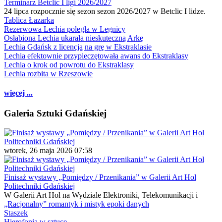
Terminarz Betclic I ligi 2026/2027
24 lipca rozpocznie się sezon sezon 2026/2027 w Betclic I lidze.
Tablica Łazarka
Rezerwowa Lechia poległa w Legnicy
Osłabiona Lechia ukarała nieskuteczną Arkę
Lechia Gdańsk z licencją na grę w Ekstraklasie
Lechia efektownie przypieczętowała awans do Ekstraklasy
Lechia o krok od powrotu do Ekstraklasy
Lechia rozbita w Rzeszowie
więcej ...
Galeria Sztuki Gdańskiej
wtorek, 26 maja 2026 07:58
Finisaż wystawy „Pomiędzy / Przenikania” w Galerii Art Hol
Politechniki Gdańskiej
W Galerii Art Hol na Wydziale Elektroniki, Telekomunikacji i
„Racjonalny” romantyk i mistyk epoki danych
Staszek
Hierofonia w sztuce