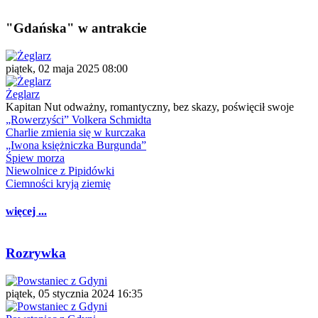
"Gdańska" w antrakcie
piątek, 02 maja 2025 08:00
Żeglarz
Kapitan Nut odważny, romantyczny, bez skazy, poświęcił swoje
„Rowerzyści” Volkera Schmidta
Charlie zmienia się w kurczaka
„Iwona księżniczka Burgunda”
Śpiew morza
Niewolnice z Pipidówki
Ciemności kryją ziemię
więcej ...
Rozrywka
piątek, 05 stycznia 2024 16:35