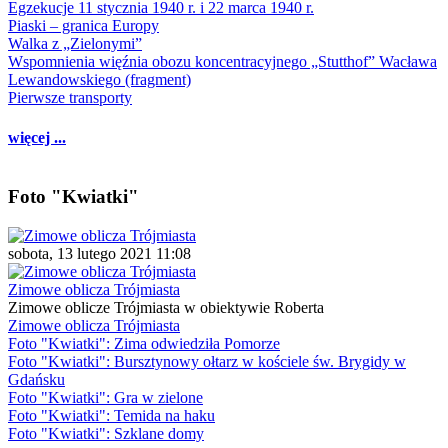
Egzekucje 11 stycznia 1940 r. i 22 marca 1940 r.
Piaski – granica Europy
Walka z „Zielonymi”
Wspomnienia więźnia obozu koncentracyjnego „Stutthof” Wacława
Lewandowskiego (fragment)
Pierwsze transporty
więcej ...
Foto "Kwiatki"
sobota, 13 lutego 2021 11:08
Zimowe oblicza Trójmiasta
Zimowe oblicze Trójmiasta w obiektywie Roberta
Zimowe oblicza Trójmiasta
Foto "Kwiatki": Zima odwiedziła Pomorze
Foto "Kwiatki": Bursztynowy ołtarz w kościele św. Brygidy w
Gdańsku
Foto "Kwiatki": Gra w zielone
Foto "Kwiatki": Temida na haku
Foto "Kwiatki": Szklane domy