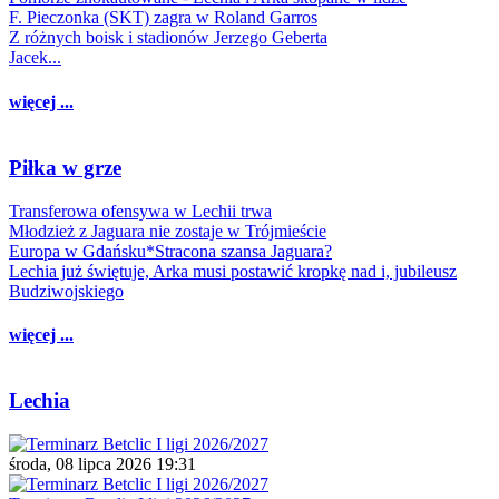
F. Pieczonka (SKT) zagra w Roland Garros
Z różnych boisk i stadionów Jerzego Geberta
Jacek...
więcej ...
Piłka w grze
Transferowa ofensywa w Lechii trwa
Młodzież z Jaguara nie zostaje w Trójmieście
Europa w Gdańsku*Stracona szansa Jaguara?
Lechia już świętuje, Arka musi postawić kropkę nad i, jubileusz
Budziwojskiego
więcej ...
Lechia
środa, 08 lipca 2026 19:31