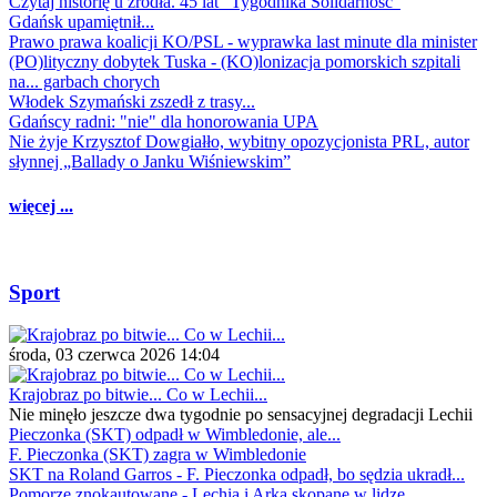
Czytaj historię u źródła. 45 lat "Tygodnika Solidarność"
Gdańsk upamiętnił...
Prawo prawa koalicji KO/PSL - wyprawka last minute dla minister
(PO)lityczny dobytek Tuska - (KO)lonizacja pomorskich szpitali
na... garbach chorych
Włodek Szymański zszedł z trasy...
Gdańscy radni: "nie" dla honorowania UPA
Nie żyje Krzysztof Dowgiałło, wybitny opozycjonista PRL, autor
słynnej „Ballady o Janku Wiśniewskim”
więcej ...
Sport
środa, 03 czerwca 2026 14:04
Krajobraz po bitwie... Co w Lechii...
Nie minęło jeszcze dwa tygodnie po sensacyjnej degradacji Lechii
Pieczonka (SKT) odpadł w Wimbledonie, ale...
F. Pieczonka (SKT) zagra w Wimbledonie
SKT na Roland Garros - F. Pieczonka odpadł, bo sędzia ukradł...
Pomorze znokautowane - Lechia i Arka skopane w lidze