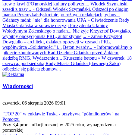
krew z krwi (PO)morskiej kultury polityczn...
Włodek Szymański
zszedł z trasy...
»
Odszedł Włodek Szymański. Odszedł po długim
marszu.Przemykał dyskretnie po różnych redakcjach, gdańs...
Gdańscy radni: "nie" dla honorowania UPA
»
Oświadczenie Rady
Miasta Gdańska w sprawie decyzji Prezydenta Ukrainy
Wołodymyra Zełenskiego o nadan...
Nie żyje Krzysztof Dowgiałło,
wybitny opozycjonista PRL, autor słynnej...
»
Zmarł Krzysztof
Dowgiałło – architekt, działacz opozycji w czasach PRL,
współtwórca „Solidarności” i...
Beton twardy...
»
Informowaliśmy o
pikiecie zbuntowanych Rad Dzielnic Gdańska przed Żakiem,
siedzibą RMG. Wydarzenie z...
Kruszenie betonu
»
W czwartek, 18
czerwca, pod siedzibą Rady Miasta Gdańska (dawnego Żaku)
odbędzie się pikieta zbuntow...
Wiadomości
czwartek, 06 sierpnia 2026 09:01
"TOP 20" w enklawie Tuska - przybywa "półmilionerów" na
Pomorzu
Przy 3,4 proc. inflacji rocznej w 2025 roku, wynagrodzenia
pomorskiej