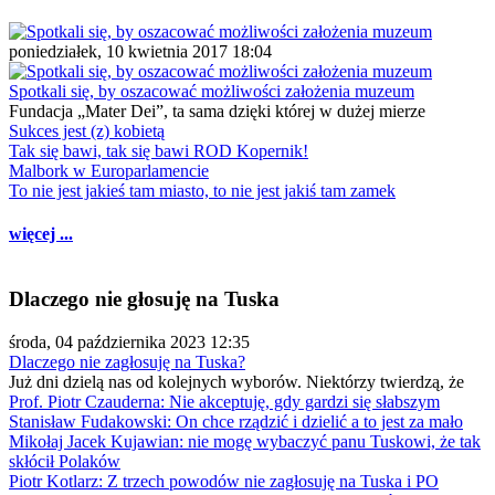
poniedziałek, 10 kwietnia 2017 18:04
Spotkali się, by oszacować możliwości założenia muzeum
Fundacja „Mater Dei”, ta sama dzięki której w dużej mierze
Sukces jest (z) kobietą
Tak się bawi, tak się bawi ROD Kopernik!
Malbork w Europarlamencie
To nie jest jakieś tam miasto, to nie jest jakiś tam zamek
więcej ...
Dlaczego nie głosuję na Tuska
środa, 04 października 2023 12:35
Dlaczego nie zagłosuję na Tuska?
Już dni dzielą nas od kolejnych wyborów. Niektórzy twierdzą, że
Prof. Piotr Czauderna: Nie akceptuję, gdy gardzi się słabszym
Stanisław Fudakowski: On chce rządzić i dzielić a to jest za mało
Mikołaj Jacek Kujawian: nie mogę wybaczyć panu Tuskowi, że tak
skłócił Polaków
Piotr Kotlarz: Z trzech powodów nie zagłosuję na Tuska i PO