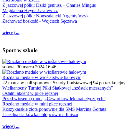
Z jazzowej półki: Dziki geniusz – Charles Mingus
Magdalena Heyda-Usarewicz
Z jazzowej półki: Nonszalancki Argentyńczyk
Zachować boskość - Wojciech Sęczawa
więcej ...
Sport w szkole
sobota, 30 marca 2024 16:46
Rozdano medale w wioślarstwie halowym
22 marca w hali sportowej Szkoły Podstawowej 94 po raz kolejny
Wielkanocny Turniej Piłki Siatkowej ,,szóstek mieszanych”
Ostatni akcent w piłce ręcznej
Przed wiosenną rundą „Czwartków lekkoatletycznych”
Rozdano medale w mini piłce ręcznej
Koszykarskie złota ponownie dla SMS Marcina Gortata
Licealna siatkówka chłopców ma finiszu
więcej ...