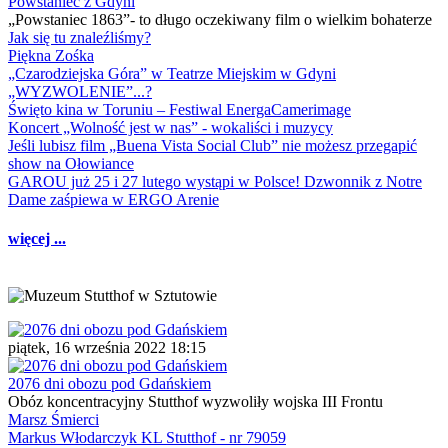
Powstaniec z Gdyni
„Powstaniec 1863”- to długo oczekiwany film o wielkim bohaterze
Jak się tu znaleźliśmy?
Piękna Zośka
„Czarodziejska Góra” w Teatrze Miejskim w Gdyni
„WYZWOLENIE”...?
Święto kina w Toruniu – Festiwal EnergaCamerimage
Koncert „Wolność jest w nas” - wokaliści i muzycy
Jeśli lubisz film „Buena Vista Social Club” nie możesz przegapić
show na Ołowiance
GAROU już 25 i 27 lutego wystąpi w Polsce! Dzwonnik z Notre
Dame zaśpiewa w ERGO Arenie
więcej ...
piątek, 16 września 2022 18:15
2076 dni obozu pod Gdańskiem
Obóz koncentracyjny Stutthof wyzwoliły wojska III Frontu
Marsz Śmierci
Markus Włodarczyk KL Stutthof - nr 79059