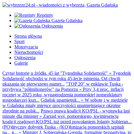
Reprinty
Gazeta Gdańska
Ogłoszenia
Strona główna
Sport
Motoryzacja
Nieruchomości
Ogłoszenia
Galerie
Czytaj historię u źródła. 45 lat "Tygodnika Solidarność"
»
Tygodnik
Solidarność obchodzi w tym roku 45-lecie istnienia. Od chwili
ukazania się pierwszego numer...
"TOP 20" w enklawie Tuska -
przybywa "półmilionerów" na Pomorzu
»
Przy 3,4 proc. inflacji
rocznej w 2025 roku, wynagrodzenia pomorskiej nomenklatury
gospodarczej kszt...
Gdańsk upamiętnił...
»
W sobotę i w niedzielę
w Gdańsku miały miejsce uroczystości upamiętniające okrutne
zbrodnie na polsk...
Prawo prawa koalicji KO/PSL - wyprawka last
minute dla minister
»
Zarząd woj. pomorskiego, kwintesencja
koalicji rządowej KO/PSL tuż przed powołaniem Jolanty Sobieran...
(PO)lityczny dobytek Tuska - (KO)lonizacja pomorskich szpitali
na... g...
»
Minister J. Sobierańska-Grenda, formalnie bezpartyjna, to