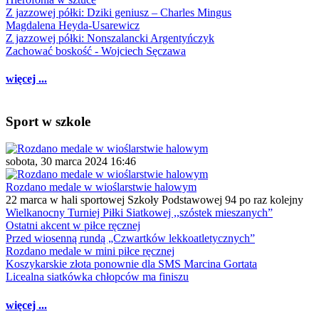
Z jazzowej półki: Dziki geniusz – Charles Mingus
Magdalena Heyda-Usarewicz
Z jazzowej półki: Nonszalancki Argentyńczyk
Zachować boskość - Wojciech Sęczawa
więcej ...
Sport w szkole
sobota, 30 marca 2024 16:46
Rozdano medale w wioślarstwie halowym
22 marca w hali sportowej Szkoły Podstawowej 94 po raz kolejny
Wielkanocny Turniej Piłki Siatkowej ,,szóstek mieszanych”
Ostatni akcent w piłce ręcznej
Przed wiosenną rundą „Czwartków lekkoatletycznych”
Rozdano medale w mini piłce ręcznej
Koszykarskie złota ponownie dla SMS Marcina Gortata
Licealna siatkówka chłopców ma finiszu
więcej ...