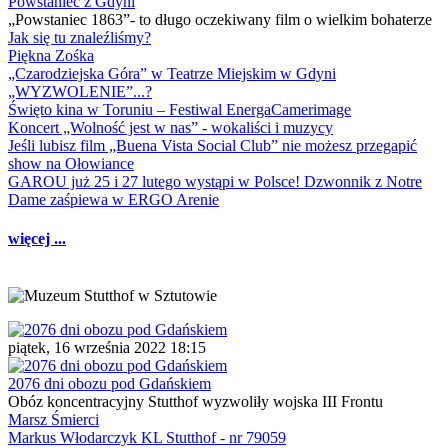
Powstaniec z Gdyni
„Powstaniec 1863”- to długo oczekiwany film o wielkim bohaterze
Jak się tu znaleźliśmy?
Piękna Zośka
„Czarodziejska Góra” w Teatrze Miejskim w Gdyni
„WYZWOLENIE”...?
Święto kina w Toruniu – Festiwal EnergaCamerimage
Koncert „Wolność jest w nas” - wokaliści i muzycy
Jeśli lubisz film „Buena Vista Social Club” nie możesz przegapić
show na Ołowiance
GAROU już 25 i 27 lutego wystąpi w Polsce! Dzwonnik z Notre
Dame zaśpiewa w ERGO Arenie
więcej ...
piątek, 16 września 2022 18:15
2076 dni obozu pod Gdańskiem
Obóz koncentracyjny Stutthof wyzwoliły wojska III Frontu
Marsz Śmierci
Markus Włodarczyk KL Stutthof - nr 79059