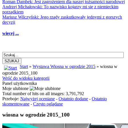
Roman Dambek: Jest zagrożeniem dla naszej tożsamości narodowej
Andrzej Michałowski: To nazwisko kojarzy mi się z niemieckim
porządkiem
Mariusz Wilczyński: Jego rządy zaskutkowały jednymi z gorszych
decyzji
więcej ...
SZUKAJ
Start
»
Wystawa Wiosna w ogrodzie 2015
» wiosna w
ogrodzie 2015_100
Wróć do widoku kategorii
Panel użytkownika
Moje ulubione
Total number of hits on all images: 3,791,792
Przeboje:
Najwyżej oceniane
-
Ostatnio dodane
-
Ostatnio
skomentowane
-
Często oglądane
wiosna w ogrodzie 2015_100