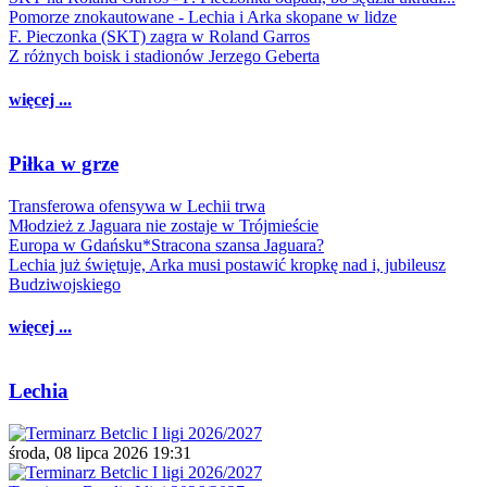
Pomorze znokautowane - Lechia i Arka skopane w lidze
F. Pieczonka (SKT) zagra w Roland Garros
Z różnych boisk i stadionów Jerzego Geberta
więcej ...
Piłka w grze
Transferowa ofensywa w Lechii trwa
Młodzież z Jaguara nie zostaje w Trójmieście
Europa w Gdańsku*Stracona szansa Jaguara?
Lechia już świętuje, Arka musi postawić kropkę nad i, jubileusz
Budziwojskiego
więcej ...
Lechia
środa, 08 lipca 2026 19:31