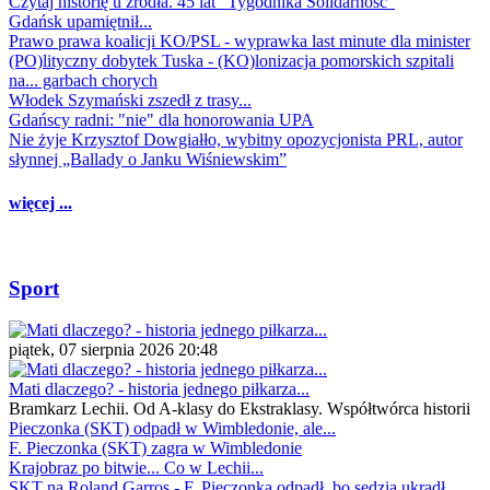
Czytaj historię u źródła. 45 lat "Tygodnika Solidarność"
Gdańsk upamiętnił...
Prawo prawa koalicji KO/PSL - wyprawka last minute dla minister
(PO)lityczny dobytek Tuska - (KO)lonizacja pomorskich szpitali
na... garbach chorych
Włodek Szymański zszedł z trasy...
Gdańscy radni: "nie" dla honorowania UPA
Nie żyje Krzysztof Dowgiałło, wybitny opozycjonista PRL, autor
słynnej „Ballady o Janku Wiśniewskim”
więcej ...
Sport
piątek, 07 sierpnia 2026 20:48
Mati dlaczego? - historia jednego piłkarza...
Bramkarz Lechii. Od A-klasy do Ekstraklasy. Współtwórca historii
Pieczonka (SKT) odpadł w Wimbledonie, ale...
F. Pieczonka (SKT) zagra w Wimbledonie
Krajobraz po bitwie... Co w Lechii...
SKT na Roland Garros - F. Pieczonka odpadł, bo sędzia ukradł...