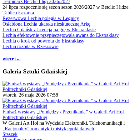
Terminarz Betclic I ligi 2026/2027
24 lipca rozpocznie się sezon sezon 2026/2027 w Betclic I lidze.
Tablica Łazarka
Rezerwowa Lechia poległa w Legnicy
Osłabiona Lechia ukarała nieskuteczną Arkę
Lechia Gdańsk z licencją na grę w Ekstraklasie
Lechia efektownie przypieczętowała awans do Ekstraklasy
Lechia o krok od powrotu do Ekstraklasy
Lechia rozbita w Rzeszowie
więcej ...
Galeria Sztuki Gdańskiej
wtorek, 26 maja 2026 07:58
Finisaż wystawy „Pomiędzy / Przenikania” w Galerii Art Hol
Politechniki Gdańskiej
W Galerii Art Hol na Wydziale Elektroniki, Telekomunikacji i
„Racjonalny” romantyk i mistyk epoki danych
Staszek
Hierofonia w sztuce