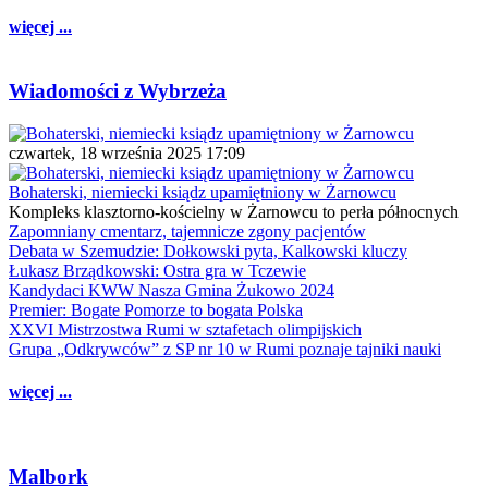
więcej ...
Wiadomości z Wybrzeża
czwartek, 18 września 2025 17:09
Bohaterski, niemiecki ksiądz upamiętniony w Żarnowcu
Kompleks klasztorno-kościelny w Żarnowcu to perła północnych
Zapomniany cmentarz, tajemnicze zgony pacjentów
Debata w Szemudzie: Dołkowski pyta, Kalkowski kluczy
Łukasz Brządkowski: Ostra gra w Tczewie
Kandydaci KWW Nasza Gmina Żukowo 2024
Premier: Bogate Pomorze to bogata Polska
XXVI Mistrzostwa Rumi w sztafetach olimpijskich
Grupa „Odkrywców” z SP nr 10 w Rumi poznaje tajniki nauki
więcej ...
Malbork