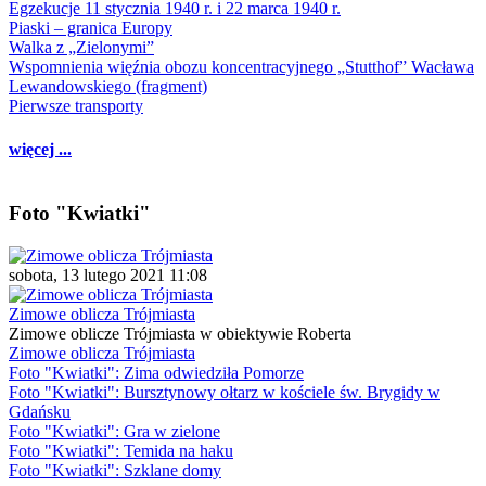
Egzekucje 11 stycznia 1940 r. i 22 marca 1940 r.
Piaski – granica Europy
Walka z „Zielonymi”
Wspomnienia więźnia obozu koncentracyjnego „Stutthof” Wacława
Lewandowskiego (fragment)
Pierwsze transporty
więcej ...
Foto "Kwiatki"
sobota, 13 lutego 2021 11:08
Zimowe oblicza Trójmiasta
Zimowe oblicze Trójmiasta w obiektywie Roberta
Zimowe oblicza Trójmiasta
Foto "Kwiatki": Zima odwiedziła Pomorze
Foto "Kwiatki": Bursztynowy ołtarz w kościele św. Brygidy w
Gdańsku
Foto "Kwiatki": Gra w zielone
Foto "Kwiatki": Temida na haku
Foto "Kwiatki": Szklane domy