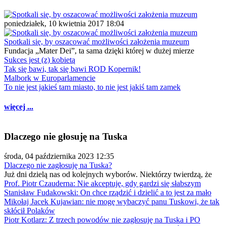
poniedziałek, 10 kwietnia 2017 18:04
Spotkali się, by oszacować możliwości założenia muzeum
Fundacja „Mater Dei”, ta sama dzięki której w dużej mierze
Sukces jest (z) kobietą
Tak się bawi, tak się bawi ROD Kopernik!
Malbork w Europarlamencie
To nie jest jakieś tam miasto, to nie jest jakiś tam zamek
więcej ...
Dlaczego nie głosuję na Tuska
środa, 04 października 2023 12:35
Dlaczego nie zagłosuję na Tuska?
Już dni dzielą nas od kolejnych wyborów. Niektórzy twierdzą, że
Prof. Piotr Czauderna: Nie akceptuję, gdy gardzi się słabszym
Stanisław Fudakowski: On chce rządzić i dzielić a to jest za mało
Mikołaj Jacek Kujawian: nie mogę wybaczyć panu Tuskowi, że tak
skłócił Polaków
Piotr Kotlarz: Z trzech powodów nie zagłosuję na Tuska i PO