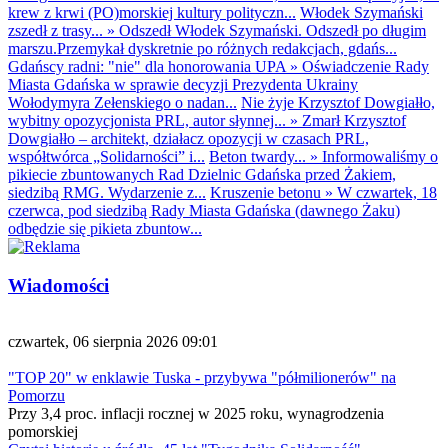
krew z krwi (PO)morskiej kultury polityczn...
Włodek Szymański
zszedł z trasy...
»
Odszedł Włodek Szymański. Odszedł po długim
marszu.Przemykał dyskretnie po różnych redakcjach, gdańs...
Gdańscy radni: "nie" dla honorowania UPA
»
Oświadczenie Rady
Miasta Gdańska w sprawie decyzji Prezydenta Ukrainy
Wołodymyra Zełenskiego o nadan...
Nie żyje Krzysztof Dowgiałło,
wybitny opozycjonista PRL, autor słynnej...
»
Zmarł Krzysztof
Dowgiałło – architekt, działacz opozycji w czasach PRL,
współtwórca „Solidarności” i...
Beton twardy...
»
Informowaliśmy o
pikiecie zbuntowanych Rad Dzielnic Gdańska przed Żakiem,
siedzibą RMG. Wydarzenie z...
Kruszenie betonu
»
W czwartek, 18
czerwca, pod siedzibą Rady Miasta Gdańska (dawnego Żaku)
odbędzie się pikieta zbuntow...
Wiadomości
czwartek, 06 sierpnia 2026 09:01
"TOP 20" w enklawie Tuska - przybywa "półmilionerów" na
Pomorzu
Przy 3,4 proc. inflacji rocznej w 2025 roku, wynagrodzenia
pomorskiej