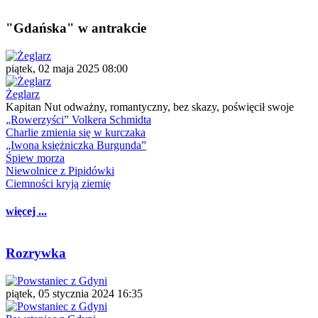
"Gdańska" w antrakcie
piątek, 02 maja 2025 08:00
Żeglarz
Kapitan Nut odważny, romantyczny, bez skazy, poświęcił swoje
„Rowerzyści” Volkera Schmidta
Charlie zmienia się w kurczaka
„Iwona księżniczka Burgunda”
Śpiew morza
Niewolnice z Pipidówki
Ciemności kryją ziemię
więcej ...
Rozrywka
piątek, 05 stycznia 2024 16:35