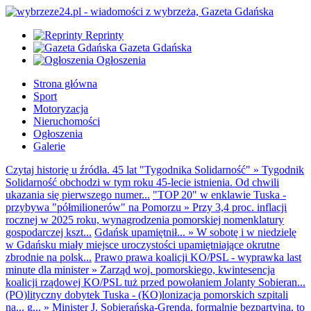
Reprinty
Gazeta Gdańska
Ogłoszenia
Strona główna
Sport
Motoryzacja
Nieruchomości
Ogłoszenia
Galerie
Czytaj historię u źródła. 45 lat "Tygodnika Solidarność"
»
Tygodnik
Solidarność obchodzi w tym roku 45-lecie istnienia. Od chwili
ukazania się pierwszego numer...
"TOP 20" w enklawie Tuska -
przybywa "półmilionerów" na Pomorzu
»
Przy 3,4 proc. inflacji
rocznej w 2025 roku, wynagrodzenia pomorskiej nomenklatury
gospodarczej kszt...
Gdańsk upamiętnił...
»
W sobotę i w niedzielę
w Gdańsku miały miejsce uroczystości upamiętniające okrutne
zbrodnie na polsk...
Prawo prawa koalicji KO/PSL - wyprawka last
minute dla minister
»
Zarząd woj. pomorskiego, kwintesencja
koalicji rządowej KO/PSL tuż przed powołaniem Jolanty Sobieran...
(PO)lityczny dobytek Tuska - (KO)lonizacja pomorskich szpitali
na... g...
»
Minister J. Sobierańska-Grenda, formalnie bezpartyjna, to