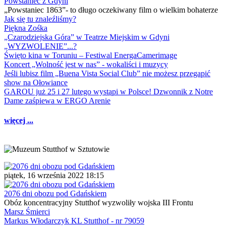
Powstaniec z Gdyni
„Powstaniec 1863”- to długo oczekiwany film o wielkim bohaterze
Jak się tu znaleźliśmy?
Piękna Zośka
„Czarodziejska Góra” w Teatrze Miejskim w Gdyni
„WYZWOLENIE”...?
Święto kina w Toruniu – Festiwal EnergaCamerimage
Koncert „Wolność jest w nas” - wokaliści i muzycy
Jeśli lubisz film „Buena Vista Social Club” nie możesz przegapić
show na Ołowiance
GAROU już 25 i 27 lutego wystąpi w Polsce! Dzwonnik z Notre
Dame zaśpiewa w ERGO Arenie
więcej ...
piątek, 16 września 2022 18:15
2076 dni obozu pod Gdańskiem
Obóz koncentracyjny Stutthof wyzwoliły wojska III Frontu
Marsz Śmierci
Markus Włodarczyk KL Stutthof - nr 79059