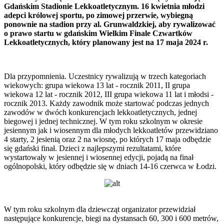
Gdańskim Stadionie Lekkoatletycznym. 16 kwietnia młodzi
adepci królowej sportu, po zimowej przerwie, wybiegną
ponownie na stadion przy al. Grunwaldzkiej, aby rywalizować
o prawo startu w gdańskim Wielkim Finale Czwartków
Lekkoatletycznych, który planowany jest na 17 maja 2024 r.
Dla przypomnienia. Uczestnicy rywalizują w trzech kategoriach
wiekowych: grupa wiekowa 13 lat - rocznik 2011, II grupa
wiekowa 12 lat - rocznik 2012, III grupa wiekowa 11 lat i młodsi -
rocznik 2013. Każdy zawodnik może startować podczas jednych
zawodów w dwóch konkurencjach lekkoatletycznych, jednej
biegowej i jednej technicznej. W tym roku szkolnym w okresie
jesiennym jak i wiosennym dla młodych lekkoatletów przewidziano
4 starty, 2 jesienią oraz 2 na wiosnę, po których 17 maja odbędzie
się gdański finał. Dzieci z najlepszymi rezultatami, które
wystartowały w jesiennej i wiosennej edycji, pojadą na finał
ogólnopolski, który odbędzie się w dniach 14-16 czerwca w Łodzi.
W tym roku szkolnym dla dziewcząt organizator przewidział
następujące konkurencje, biegi na dystansach 60, 300 i 600 metrów,