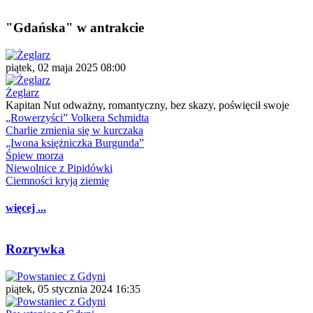
"Gdańska" w antrakcie
piątek, 02 maja 2025 08:00
Żeglarz
Kapitan Nut odważny, romantyczny, bez skazy, poświęcił swoje
„Rowerzyści” Volkera Schmidta
Charlie zmienia się w kurczaka
„Iwona księżniczka Burgunda”
Śpiew morza
Niewolnice z Pipidówki
Ciemności kryją ziemię
więcej ...
Rozrywka
piątek, 05 stycznia 2024 16:35