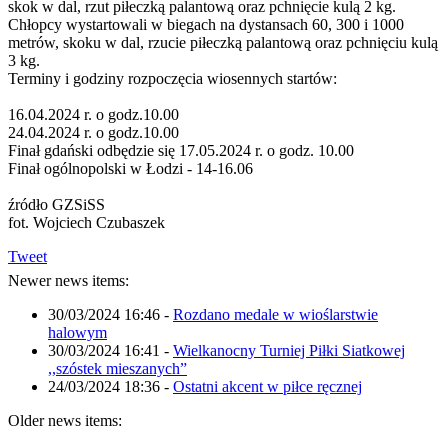
skok w dal, rzut piłeczką palantową oraz pchnięcie kulą 2 kg.
Chłopcy wystartowali w biegach na dystansach 60, 300 i 1000
metrów, skoku w dal, rzucie piłeczką palantową oraz pchnięciu kulą
3 kg.
Terminy i godziny rozpoczęcia wiosennych startów:
16.04.2024 r. o godz.10.00
24.04.2024 r. o godz.10.00
Finał gdański odbędzie się 17.05.2024 r. o godz. 10.00
Finał ogólnopolski w Łodzi - 14-16.06
źródło GZSiSS
fot. Wojciech Czubaszek
Tweet
Newer news items:
30/03/2024 16:46
-
Rozdano medale w wioślarstwie
halowym
30/03/2024 16:41
-
Wielkanocny Turniej Piłki Siatkowej
,,szóstek mieszanych”
24/03/2024 18:36
-
Ostatni akcent w piłce ręcznej
Older news items: