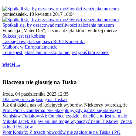
poniedziałek, 10 kwietnia 2017 18:04
Spotkali się, by oszacować możliwości założenia muzeum
Fundacja „Mater Dei”, ta sama dzięki której w dużej mierze
Sukces jest (z) kobietą
Tak się bawi, tak się bawi ROD Kopernik!
Malbork w Europarlamencie
To nie jest jakieś tam miasto, to nie jest jakiś tam zamek
więcej ...
Dlaczego nie głosuję na Tuska
środa, 04 października 2023 12:35
Dlaczego nie zagłosuję na Tuska?
Już dni dzielą nas od kolejnych wyborów. Niektórzy twierdzą, że
Prof. Piotr Czauderna: Nie akceptuję, gdy gardzi się słabszym
Stanisław Fudakowski: On chce rządzić i dzielić a to jest za mało
Mikołaj Jacek Kujawian: nie mogę wybaczyć panu Tuskowi, że tak
skłócił Polaków
Piotr Kotlarz: Z trzech powodów nie zagłosuję na Tuska i PO