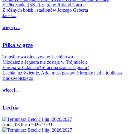
F. Pieczonka (SKT) zagra w Roland Garros
Z różnych boisk i stadionów Jerzego Geberta
Jacek...
więcej ...
Piłka w grze
Transferowa ofensywa w Lechii trwa
Młodzież z Jaguara nie zostaje w Trójmieście
Europa w Gdańsku*Stracona szansa Jaguara?
Lechia już świętuje, Arka musi postawić kropkę nad i, jubileusz
Budziwojskiego
więcej ...
Lechia
środa, 08 lipca 2026 19:31