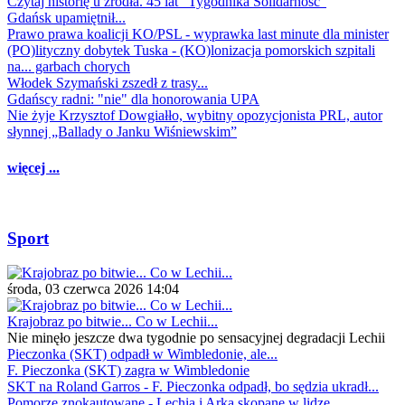
Czytaj historię u źródła. 45 lat "Tygodnika Solidarność"
Gdańsk upamiętnił...
Prawo prawa koalicji KO/PSL - wyprawka last minute dla minister
(PO)lityczny dobytek Tuska - (KO)lonizacja pomorskich szpitali
na... garbach chorych
Włodek Szymański zszedł z trasy...
Gdańscy radni: "nie" dla honorowania UPA
Nie żyje Krzysztof Dowgiałło, wybitny opozycjonista PRL, autor
słynnej „Ballady o Janku Wiśniewskim”
więcej ...
Sport
środa, 03 czerwca 2026 14:04
Krajobraz po bitwie... Co w Lechii...
Nie minęło jeszcze dwa tygodnie po sensacyjnej degradacji Lechii
Pieczonka (SKT) odpadł w Wimbledonie, ale...
F. Pieczonka (SKT) zagra w Wimbledonie
SKT na Roland Garros - F. Pieczonka odpadł, bo sędzia ukradł...
Pomorze znokautowane - Lechia i Arka skopane w lidze