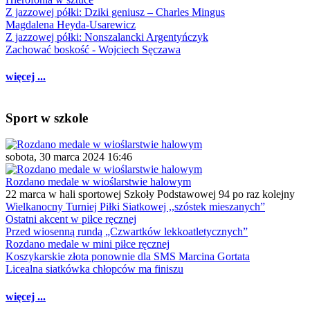
Z jazzowej półki: Dziki geniusz – Charles Mingus
Magdalena Heyda-Usarewicz
Z jazzowej półki: Nonszalancki Argentyńczyk
Zachować boskość - Wojciech Sęczawa
więcej ...
Sport w szkole
sobota, 30 marca 2024 16:46
Rozdano medale w wioślarstwie halowym
22 marca w hali sportowej Szkoły Podstawowej 94 po raz kolejny
Wielkanocny Turniej Piłki Siatkowej ,,szóstek mieszanych”
Ostatni akcent w piłce ręcznej
Przed wiosenną rundą „Czwartków lekkoatletycznych”
Rozdano medale w mini piłce ręcznej
Koszykarskie złota ponownie dla SMS Marcina Gortata
Licealna siatkówka chłopców ma finiszu
więcej ...