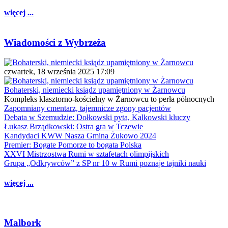
więcej ...
Wiadomości z Wybrzeża
czwartek, 18 września 2025 17:09
Bohaterski, niemiecki ksiądz upamiętniony w Żarnowcu
Kompleks klasztorno-kościelny w Żarnowcu to perła północnych
Zapomniany cmentarz, tajemnicze zgony pacjentów
Debata w Szemudzie: Dołkowski pyta, Kalkowski kluczy
Łukasz Brządkowski: Ostra gra w Tczewie
Kandydaci KWW Nasza Gmina Żukowo 2024
Premier: Bogate Pomorze to bogata Polska
XXVI Mistrzostwa Rumi w sztafetach olimpijskich
Grupa „Odkrywców” z SP nr 10 w Rumi poznaje tajniki nauki
więcej ...
Malbork