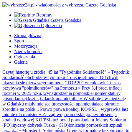
Reprinty
Gazeta Gdańska
Ogłoszenia
Strona główna
Sport
Motoryzacja
Nieruchomości
Ogłoszenia
Galerie
Czytaj historię u źródła. 45 lat "Tygodnika Solidarność"
»
Tygodnik
Solidarność obchodzi w tym roku 45-lecie istnienia. Od chwili
ukazania się pierwszego numer...
"TOP 20" w enklawie Tuska -
przybywa "półmilionerów" na Pomorzu
»
Przy 3,4 proc. inflacji
rocznej w 2025 roku, wynagrodzenia pomorskiej nomenklatury
gospodarczej kszt...
Gdańsk upamiętnił...
»
W sobotę i w niedzielę
w Gdańsku miały miejsce uroczystości upamiętniające okrutne
zbrodnie na polsk...
Prawo prawa koalicji KO/PSL - wyprawka last
minute dla minister
»
Zarząd woj. pomorskiego, kwintesencja
koalicji rządowej KO/PSL tuż przed powołaniem Jolanty Sobieran...
(PO)lityczny dobytek Tuska - (KO)lonizacja pomorskich szpitali
na... g...
»
Minister J. Sobierańska-Grenda, formalnie bezpartyjna, to