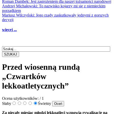
Roman Dambek: Jest zagrożeniem dla naszej tożsamości narodowej
Andrzej Michałowski: To nazwisko kojarzy mi się z niemieckim
porządkiem
Mariusz Wilczyński: Jego rządy zaskutkowały jednymi z gorszych
decyzji
więcej ...
SZUKAJ
Przed wiosenną rundą
„Czwartków
lekkoatletycznych”
Ocena użytkowników:
/ 1
Słaby
Świetny
Za niecały miesiąc młodzi lekkoatleci wznowią rywalizację na