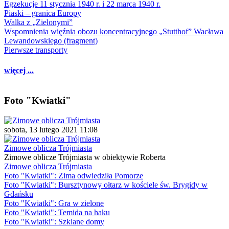
Egzekucje 11 stycznia 1940 r. i 22 marca 1940 r.
Piaski – granica Europy
Walka z „Zielonymi”
Wspomnienia więźnia obozu koncentracyjnego „Stutthof” Wacława
Lewandowskiego (fragment)
Pierwsze transporty
więcej ...
Foto "Kwiatki"
sobota, 13 lutego 2021 11:08
Zimowe oblicza Trójmiasta
Zimowe oblicze Trójmiasta w obiektywie Roberta
Zimowe oblicza Trójmiasta
Foto "Kwiatki": Zima odwiedziła Pomorze
Foto "Kwiatki": Bursztynowy ołtarz w kościele św. Brygidy w
Gdańsku
Foto "Kwiatki": Gra w zielone
Foto "Kwiatki": Temida na haku
Foto "Kwiatki": Szklane domy