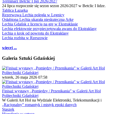
Terminarz Betclic I ligi 2026/2027
24 lipca rozpocznie się sezon sezon 2026/2027 w Betclic I lidze.
Tablica Łazarka
Rezerwowa Lechia poległa w Legnicy
Osłabiona Lechia ukarała nieskuteczną Arkę
Lechia Gdańsk z licencją na grę w Ekstraklasie
Lechia efektownie przypieczętowała awans do Ekstraklasy
Lechia o krok od powrotu do Ekstraklasy
Lechia rozbita w Rzeszowie
więcej ...
Galeria Sztuki Gdańskiej
wtorek, 26 maja 2026 07:58
Finisaż wystawy „Pomiędzy / Przenikania” w Galerii Art Hol
Politechniki Gdańskiej
W Galerii Art Hol na Wydziale Elektroniki, Telekomunikacji i
„Racjonalny” romantyk i mistyk epoki danych
Staszek
Hierofonia w sztuce