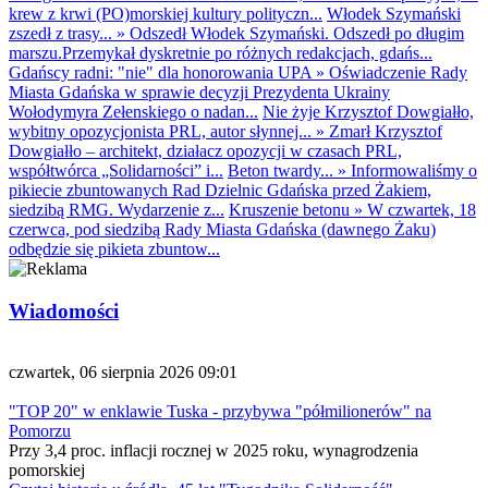
krew z krwi (PO)morskiej kultury polityczn...
Włodek Szymański
zszedł z trasy...
»
Odszedł Włodek Szymański. Odszedł po długim
marszu.Przemykał dyskretnie po różnych redakcjach, gdańs...
Gdańscy radni: "nie" dla honorowania UPA
»
Oświadczenie Rady
Miasta Gdańska w sprawie decyzji Prezydenta Ukrainy
Wołodymyra Zełenskiego o nadan...
Nie żyje Krzysztof Dowgiałło,
wybitny opozycjonista PRL, autor słynnej...
»
Zmarł Krzysztof
Dowgiałło – architekt, działacz opozycji w czasach PRL,
współtwórca „Solidarności” i...
Beton twardy...
»
Informowaliśmy o
pikiecie zbuntowanych Rad Dzielnic Gdańska przed Żakiem,
siedzibą RMG. Wydarzenie z...
Kruszenie betonu
»
W czwartek, 18
czerwca, pod siedzibą Rady Miasta Gdańska (dawnego Żaku)
odbędzie się pikieta zbuntow...
Wiadomości
czwartek, 06 sierpnia 2026 09:01
"TOP 20" w enklawie Tuska - przybywa "półmilionerów" na
Pomorzu
Przy 3,4 proc. inflacji rocznej w 2025 roku, wynagrodzenia
pomorskiej