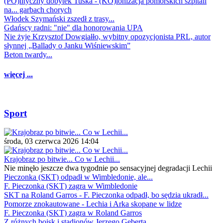
(PO)lityczny dobytek Tuska - (KO)lonizacja pomorskich szpitali
na... garbach chorych
Włodek Szymański zszedł z trasy...
Gdańscy radni: "nie" dla honorowania UPA
Nie żyje Krzysztof Dowgiałło, wybitny opozycjonista PRL, autor
słynnej „Ballady o Janku Wiśniewskim”
Beton twardy...
więcej ...
Sport
środa, 03 czerwca 2026 14:04
Krajobraz po bitwie... Co w Lechii...
Nie minęło jeszcze dwa tygodnie po sensacyjnej degradacji Lechii
Pieczonka (SKT) odpadł w Wimbledonie, ale...
F. Pieczonka (SKT) zagra w Wimbledonie
SKT na Roland Garros - F. Pieczonka odpadł, bo sędzia ukradł...
Pomorze znokautowane - Lechia i Arka skopane w lidze
F. Pieczonka (SKT) zagra w Roland Garros
Z różnych boisk i stadionów Jerzego Geberta