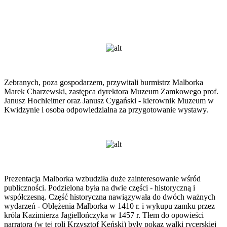
Zebranych, poza gospodarzem, przywitali burmistrz Malborka
Marek Charzewski, zastępca dyrektora Muzeum Zamkowego prof.
Janusz Hochleitner oraz Janusz Cygański - kierownik Muzeum w
Kwidzynie i osoba odpowiedzialna za przygotowanie wystawy.
Prezentacja Malborka wzbudziła duże zainteresowanie wśród
publiczności. Podzielona była na dwie części - historyczną i
współczesną. Część historyczna nawiązywała do dwóch ważnych
wydarzeń - Oblężenia Malborka w 1410 r. i wykupu zamku przez
króla Kazimierza Jagiellończyka w 1457 r. Tłem do opowieści
narratora (w tej roli Krzysztof Keński) były pokaz walki rycerskiej