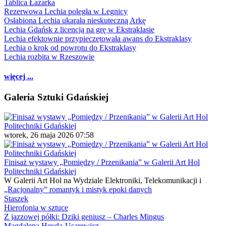
Tablica Łazarka
Rezerwowa Lechia poległa w Legnicy
Osłabiona Lechia ukarała nieskuteczną Arkę
Lechia Gdańsk z licencją na grę w Ekstraklasie
Lechia efektownie przypieczętowała awans do Ekstraklasy
Lechia o krok od powrotu do Ekstraklasy
Lechia rozbita w Rzeszowie
więcej ...
Galeria Sztuki Gdańskiej
wtorek, 26 maja 2026 07:58
Finisaż wystawy „Pomiędzy / Przenikania” w Galerii Art Hol
Politechniki Gdańskiej
W Galerii Art Hol na Wydziale Elektroniki, Telekomunikacji i
„Racjonalny” romantyk i mistyk epoki danych
Staszek
Hierofonia w sztuce
Z jazzowej półki: Dziki geniusz – Charles Mingus
Magdalena Heyda-Usarewicz