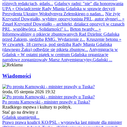
różnych redakcjach, gdańs...
Gdańscy radni: "nie" dla honorowania
UPA
»
Oświadczenie Rady Miasta Gdańska w sprawie decyzji
Prezydenta Ukrainy Wołodymyra Zełenskiego o nadan...
Nie żyje
Krzysztof Dowgiałło, wybitny opozycjonista PRL, autor słynnej...
»
Zmarł Krzysztof Dowgiałło – architekt, działacz opozycji w czasach
PRL, współtwórca „Solidarności” i...
Beton twardy...
»
Informowaliśmy o pikiecie zbuntowanych Rad Dzielnic Gdańska
przed Żakiem, siedzibą RMG. Wydarzenie z...
Kruszenie betonu
»
W czwartek, 18 czerwca, pod siedzibą Rady Miasta Gdańska
(dawnego Żaku) odbędzie się pikieta zbuntow...
Antymigracja w
Gdańsk
»
W ostatni piątek w centrum Gdańska organizacje
narodowe zorganizowały Marsz Antyemigracyjny.Gdański ...
Wiadomości
środa, 05 sierpnia 2026 19:32
Po prostu Karnowski - minister prawdy u Tuska?
Rzadkiego męstwa i kultury to polityk.
Stać go na drwiny z
Gdańsk upamiętnił...
Prawo prawa koalicji KO/PSL - wyprawka last minute dla minister