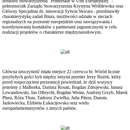
Brukseli Stowarzyszenia "Pomorskie w Unii Europejskiej" -
pełnomocnik Zarządu Stowarzyszenia Krystyna Wróblewska oraz
Główny Specjalista ds. innowacji Sylwia Skwara - przedstawiły
charakterystykę zadań Biura, możliwości udziału w sieciach
regionalnych na poziomie europejskim oraz nawiązywania i
koordynowania kontaktów z partnerami zagranicznymi w celu
realizacji projektów o charakterze międzynarodowym.
Główna uroczystość miała miejsce 22 czerwca br. Wśród licznie
przybyłych gości byli między innymi premier Jerzy Buzek, który
przed rozpoczęciem prezentacji powiedział, że dziś wszyscy
jesteśmy z Malborka, Dariusz Rosati, Bogdan Zdrojewski, Janusz
Lewandowski, Jan Olbrycht, Bogdan Wenta, Andrzej Grzyb, Marek
Plura, Róża Thun, Tadeusz Zwiefka, Julia Pitera, Danuta
Jazłowiecka, Elżbieta Łukacijewska oraz wielu
europarlamentarzystów z innych państw.