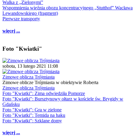
Walka z „Zielonymi”
Wspomnienia więźnia obozu koncentracyjnego „Stutthof” Wacława
Lewandowskiego (fragment)
Pierwsze transporty
więcej ...
Foto "Kwiatki"
sobota, 13 lutego 2021 11:08
Zimowe oblicza Trójmiasta
Zimowe oblicze Trójmiasta w obiektywie Roberta
Zimowe oblicza Trójmiasta
Foto "Kwiatki": Zima odwiedziła Pomorze
Foto "Kwiatki": Bursztynowy ołtarz w kościele św. Brygidy w
Gdańsku
Foto "Kwiatki": Gra w zielone
Foto "Kwiatki": Temida na haku
Foto "Kwiatki": Szklane domy
więcej ...