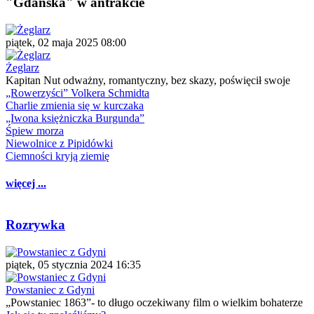
"Gdańska" w antrakcie
piątek, 02 maja 2025 08:00
Żeglarz
Kapitan Nut odważny, romantyczny, bez skazy, poświęcił swoje
„Rowerzyści” Volkera Schmidta
Charlie zmienia się w kurczaka
„Iwona księżniczka Burgunda”
Śpiew morza
Niewolnice z Pipidówki
Ciemności kryją ziemię
więcej ...
Rozrywka
piątek, 05 stycznia 2024 16:35
Powstaniec z Gdyni
„Powstaniec 1863”- to długo oczekiwany film o wielkim bohaterze