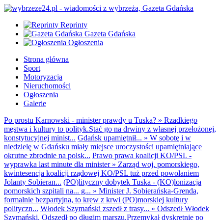
Reprinty
Gazeta Gdańska
Ogłoszenia
Strona główna
Sport
Motoryzacja
Nieruchomości
Ogłoszenia
Galerie
Po prostu Karnowski - minister prawdy u Tuska?
»
Rzadkiego
męstwa i kultury to polityk.Stać go na drwiny z własnej przełożonej,
konstytucyjnej minist...
Gdańsk upamiętnił...
»
W sobotę i w
niedzielę w Gdańsku miały miejsce uroczystości upamiętniające
okrutne zbrodnie na polsk...
Prawo prawa koalicji KO/PSL -
wyprawka last minute dla minister
»
Zarząd woj. pomorskiego,
kwintesencja koalicji rządowej KO/PSL tuż przed powołaniem
Jolanty Sobieran...
(PO)lityczny dobytek Tuska - (KO)lonizacja
pomorskich szpitali na... g...
»
Minister J. Sobierańska-Grenda,
formalnie bezpartyjna, to krew z krwi (PO)morskiej kultury
polityczn...
Włodek Szymański zszedł z trasy...
»
Odszedł Włodek
Szymański. Odszedł po długim marszu.Przemykał dyskretnie po