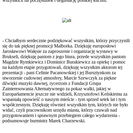
wszystkich na poczęstunek i degustację polskiej kuchni.
- Chciałbym serdecznie podziękować wszystkim, którzy przyczynili
się do tak pięknej promocji Malborka. Dziękuję europosłowi
Jarosławowi Wałęsie za zaproszenie i organizację wystawy w
Brukseli, dziękuję paniom z jego biura, przede wszystkim paniom
Magdzie Rymkiewicz i Dominice Burakiewicz za opiekę i pomoc
na każdym etapie przygotowań, dziękuję wszystkim aktorom tej
prezentacji - pani Celinie Pacanowskiej i jej Bursztynkom za
stworzenie cudownej atmosfery, Marcie Szewczyk za piękne
dźwięki muzyki dawnej, rycerzom z Fundacji Grupa
Zainteresowania Alternatywnego za pokaz walki, jakiej w
Europarlamencie jeszcze nie widzieli, Krzysztofowi Keńskiemu za
wspaniałą opowieść o naszym mieście - tym sprzed setek lat i tym
współczesnym. Dziękuję również wszystkim tym, których nie było
widać, czyli pracownikom urzędu miasta, którzy czuwali nad
przygotowaniem i sprawnym przebiegiem całego wydarzenia -
podsumowuje burmistrz Marek Charzewski.