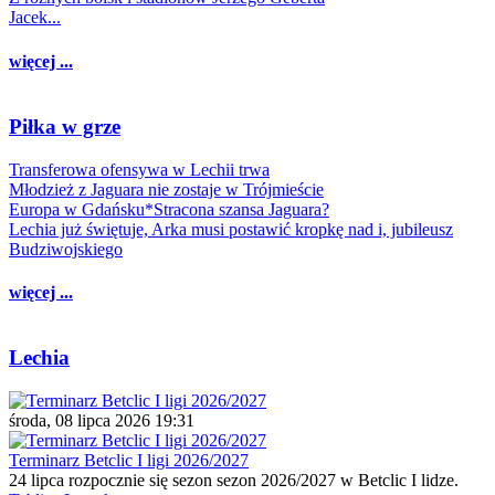
Jacek...
więcej ...
Piłka w grze
Transferowa ofensywa w Lechii trwa
Młodzież z Jaguara nie zostaje w Trójmieście
Europa w Gdańsku*Stracona szansa Jaguara?
Lechia już świętuje, Arka musi postawić kropkę nad i, jubileusz
Budziwojskiego
więcej ...
Lechia
środa, 08 lipca 2026 19:31
Terminarz Betclic I ligi 2026/2027
24 lipca rozpocznie się sezon sezon 2026/2027 w Betclic I lidze.