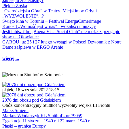
Jak się tu znaleźliśmy?
Piękna Zośka
„Czarodziejska Góra” w Teatrze Miejskim w Gdyni
„WYZWOLENIE”...?
Święto kina w Toruniu – Festiwal EnergaCamerimage
Koncert „Wolność jest w nas” - wokaliści i muzycy
Jeśli lubisz film „Buena Vista Social Club” nie możesz przegapić
show na Ołowiance
GAROU już 25 i 27 lutego wystąpi w Polsce! Dzwonnik z Notre
Dame zaśpiewa w ERGO Arenie
więcej ...
piątek, 16 września 2022 18:15
2076 dni obozu pod Gdańskiem
Obóz koncentracyjny Stutthof wyzwoliły wojska III Frontu
Marsz Śmierci
Markus Włodarczyk KL Stutthof - nr 79059
Egzekucje 11 stycznia 1940 r. i 22 marca 1940 r.
Piaski – granica Europy