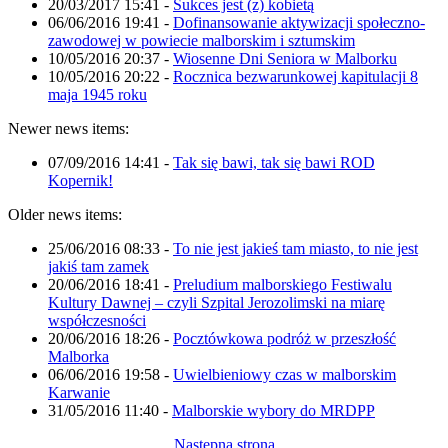
20/03/2017 15:41
-
Sukces jest (z) kobietą
06/06/2016 19:41
-
Dofinansowanie aktywizacji społeczno-
zawodowej w powiecie malborskim i sztumskim
10/05/2016 20:37
-
Wiosenne Dni Seniora w Malborku
10/05/2016 20:22
-
Rocznica bezwarunkowej kapitulacji 8
maja 1945 roku
Newer news items:
07/09/2016 14:41
-
Tak się bawi, tak się bawi ROD
Kopernik!
Older news items:
25/06/2016 08:33
-
To nie jest jakieś tam miasto, to nie jest
jakiś tam zamek
20/06/2016 18:41
-
Preludium malborskiego Festiwalu
Kultury Dawnej – czyli Szpital Jerozolimski na miarę
współczesności
20/06/2016 18:26
-
Pocztówkowa podróż w przeszłość
Malborka
06/06/2016 19:58
-
Uwielbieniowy czas w malborskim
Karwanie
31/05/2016 11:40
-
Malborskie wybory do MRDPP
Następna strona