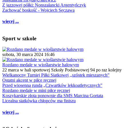
Z jazzowej półki: Nonszalancki Argentyńczyk
Zachować boskość - Wojciech Sęczawa
więcej ...
Sport w szkole
sobota, 30 marca 2024 16:46
Rozdano medale w wioślarstwie halowym
22 marca w hali sportowej Szkoły Podstawowej 94 po raz kolejny
Wielkanocny Turniej Piłki Siatkowej ,,szóstek mieszanych”
Ostatni akcent w piłce ręcznej
Przed wiosenną rundą „Czwartków lekkoatletycznych”
Rozdano medale w mini piłce ręcznej
Koszykarskie złota ponownie dla SMS Marcina Gortata
Licealna siatkówka chłopców ma finiszu
więcej ...