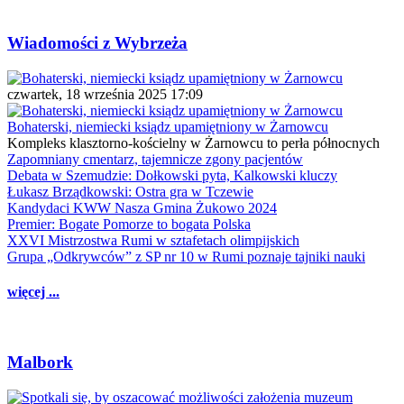
Wiadomości z Wybrzeża
czwartek, 18 września 2025 17:09
Bohaterski, niemiecki ksiądz upamiętniony w Żarnowcu
Kompleks klasztorno-kościelny w Żarnowcu to perła północnych
Zapomniany cmentarz, tajemnicze zgony pacjentów
Debata w Szemudzie: Dołkowski pyta, Kalkowski kluczy
Łukasz Brządkowski: Ostra gra w Tczewie
Kandydaci KWW Nasza Gmina Żukowo 2024
Premier: Bogate Pomorze to bogata Polska
XXVI Mistrzostwa Rumi w sztafetach olimpijskich
Grupa „Odkrywców” z SP nr 10 w Rumi poznaje tajniki nauki
więcej ...
Malbork