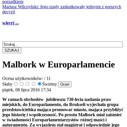
porządkiem
Mariusz Wilczyński: Jego rządy zaskutkowały jednymi z gorszych
decyzji
więcej ...
SZUKAJ
Malbork w Europarlamencie
Ocena użytkowników:
/ 11
Słaby
Świetny
piątek, 08 lipca 2016 17:34
W ramach obchodów jubileuszu 730-lecia nadania praw
miejskich, do Europarlamentu, do Brukseli wyjechała grupa
przedstawicielska mająca promować miasto, mająca przybliżyć
jego historię i współczesność. Po prostu Malbork miał zaistnieć
w świadomości Europarlamentarzystów różnej maści i
autoramentu. Za wyjazdem stał magistrat i odpowiednie jego