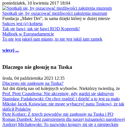
poniedziałek, 10 kwietnia 2017 18:04
Spotkali się, by oszacować możliwości założenia muzeum
Fundacja „Mater Dei”, ta sama dzięki której w dużej mierze
Sukces jest (z) kobietą
Tak się bawi, tak się bawi ROD Kopernik!
Malbork w Europarlamencie
To nie jest jakieś tam miasto, to nie jest jakiś tam zamek
więcej ...
Dlaczego nie głosuję na Tuska
środa, 04 października 2023 12:35
Dlaczego nie zagłosuję na Tuska?
Już dni dzielą nas od kolejnych wyborów. Niektórzy twierdzą, że
Prof. Piotr Czauderna: Nie akceptuję, gdy gardzi się słabszym
Stanisław Fudakowski: On chce rządzić i dzielić a to jest za mało
Mikołaj Jacek Kujawian: nie mogę wybaczyć panu Tuskowi, że tak
skłócił Polaków
Piotr Kotlarz: Z trzech powodów nie zagłosuję na Tuska i PO
Roman Dambek: Jest zagrożeniem dla naszej tożsamości narodowej
Andrzej Michałowski: To nazwisko kojarzy mi się z niemieckim