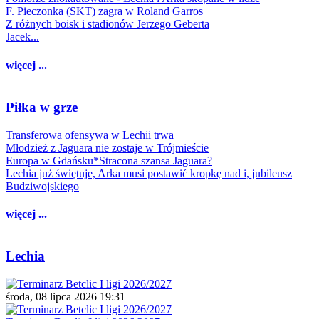
F. Pieczonka (SKT) zagra w Roland Garros
Z różnych boisk i stadionów Jerzego Geberta
Jacek...
więcej ...
Piłka w grze
Transferowa ofensywa w Lechii trwa
Młodzież z Jaguara nie zostaje w Trójmieście
Europa w Gdańsku*Stracona szansa Jaguara?
Lechia już świętuje, Arka musi postawić kropkę nad i, jubileusz
Budziwojskiego
więcej ...
Lechia
środa, 08 lipca 2026 19:31