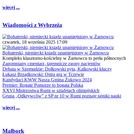
więcej ...
Wiadomości z Wybrzeża
czwartek, 18 września 2025 17:09
Bohaterski, niemiecki ksiądz upamiętniony w Żarnowcu
Kompleks klasztorno-kościelny w Żarnowcu to perła północnych
Zapomniany cmentarz, tajemnicze zgony pacjentów
Debata w Szemudzie: Dołkowski pyta, Kalkowski kluczy
Łukasz Brządkowski: Ostra gra w Tczewie
Kandydaci KWW Nasza Gmina Żukowo 2024
Premier: Bogate Pomorze to bogata Polska
XXVI Mistrzostwa Rumi w sztafetach olimpijskich
Grupa „Odkrywców” z SP nr 10 w Rumi poznaje tajniki nauki
więcej ...
Malbork