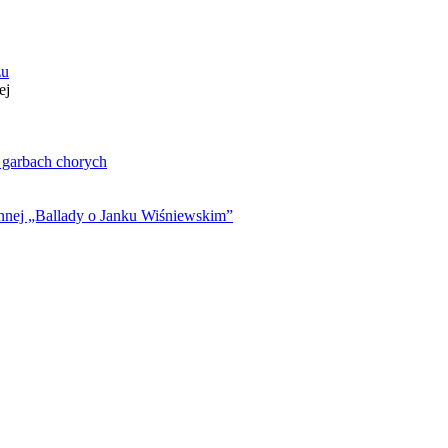
zu
ej
. garbach chorych
ynnej „Ballady o Janku Wiśniewskim”