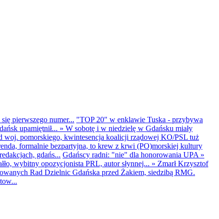
 się pierwszego numer...
"TOP 20" w enklawie Tuska - przybywa
dańsk upamiętnił...
»
W sobotę i w niedzielę w Gdańsku miały
d woj. pomorskiego, kwintesencja koalicji rządowej KO/PSL tuż
renda, formalnie bezpartyjna, to krew z krwi (PO)morskiej kultury
edakcjach, gdańs...
Gdańscy radni: "nie" dla honorowania UPA
»
ło, wybitny opozycjonista PRL, autor słynnej...
»
Zmarł Krzysztof
ntowanych Rad Dzielnic Gdańska przed Żakiem, siedzibą RMG.
tow...