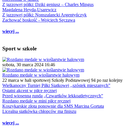
Z jazzowej półki: Dziki geniusz – Charles Mingus
Magdalena Heyda-Usarewicz
Z jazzowej półki: Nonszalancki Argentyńczyk
Zachować boskość - Wojciech Sęczawa
więcej ...
Sport w szkole
sobota, 30 marca 2024 16:46
Rozdano medale w wioślarstwie halowym
22 marca w hali sportowej Szkoły Podstawowej 94 po raz kolejny
Wielkanocny Turniej Piłki Siatkowej ,,szóstek mieszanych”
Ostatni akcent w piłce ręcznej
Przed wiosenną rundą „Czwartków lekkoatletycznych”
Rozdano medale w mini piłce ręcznej
Koszykarskie złota ponownie dla SMS Marcina Gortata
Licealna siatkówka chłopców ma finiszu
więcej ...