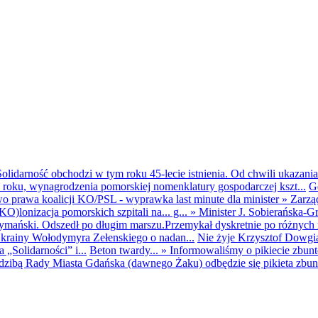
olidarność obchodzi w tym roku 45-lecie istnienia. Od chwili ukazania
25 roku, wynagrodzenia pomorskiej nomenklatury gospodarczej kszt...
G
o prawa koalicji KO/PSL - wyprawka last minute dla minister
»
Zarzą
O)lonizacja pomorskich szpitali na... g...
»
Minister J. Sobierańska-G
mański. Odszedł po długim marszu.Przemykał dyskretnie po różnych r
krainy Wołodymyra Zełenskiego o nadan...
Nie żyje Krzysztof Dowgiał
„Solidarności” i...
Beton twardy...
»
Informowaliśmy o pikiecie zbu
dzibą Rady Miasta Gdańska (dawnego Żaku) odbędzie się pikieta zbun