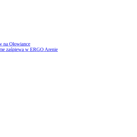
how na Ołowiance
Dame zaśpiewa w ERGO Arenie