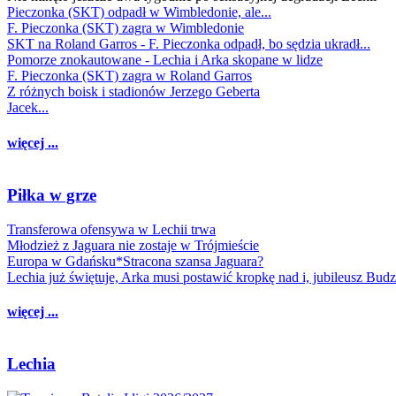
Pieczonka (SKT) odpadł w Wimbledonie, ale...
F. Pieczonka (SKT) zagra w Wimbledonie
SKT na Roland Garros - F. Pieczonka odpadł, bo sędzia ukradł...
Pomorze znokautowane - Lechia i Arka skopane w lidze
F. Pieczonka (SKT) zagra w Roland Garros
Z różnych boisk i stadionów Jerzego Geberta
Jacek...
więcej ...
Piłka w grze
Transferowa ofensywa w Lechii trwa
Młodzież z Jaguara nie zostaje w Trójmieście
Europa w Gdańsku*Stracona szansa Jaguara?
Lechia już świętuje, Arka musi postawić kropkę nad i, jubileusz Bud
więcej ...
Lechia