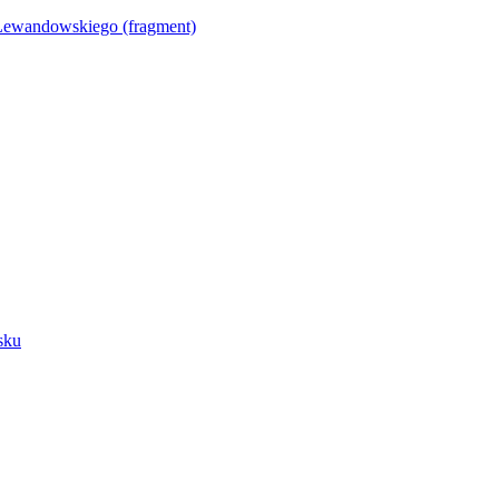
Lewandowskiego (fragment)
sku