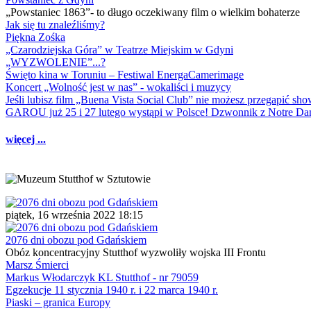
„Powstaniec 1863”- to długo oczekiwany film o wielkim bohaterze
Jak się tu znaleźliśmy?
Piękna Zośka
„Czarodziejska Góra” w Teatrze Miejskim w Gdyni
„WYZWOLENIE”...?
Święto kina w Toruniu – Festiwal EnergaCamerimage
Koncert „Wolność jest w nas” - wokaliści i muzycy
Jeśli lubisz film „Buena Vista Social Club” nie możesz przegapić s
GAROU już 25 i 27 lutego wystąpi w Polsce! Dzwonnik z Notre 
więcej ...
piątek, 16 września 2022 18:15
2076 dni obozu pod Gdańskiem
Obóz koncentracyjny Stutthof wyzwoliły wojska III Frontu
Marsz Śmierci
Markus Włodarczyk KL Stutthof - nr 79059
Egzekucje 11 stycznia 1940 r. i 22 marca 1940 r.
Piaski – granica Europy