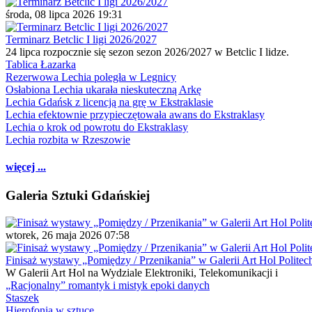
środa, 08 lipca 2026 19:31
Terminarz Betclic I ligi 2026/2027
24 lipca rozpocznie się sezon sezon 2026/2027 w Betclic I lidze.
Tablica Łazarka
Rezerwowa Lechia poległa w Legnicy
Osłabiona Lechia ukarała nieskuteczną Arkę
Lechia Gdańsk z licencją na grę w Ekstraklasie
Lechia efektownie przypieczętowała awans do Ekstraklasy
Lechia o krok od powrotu do Ekstraklasy
Lechia rozbita w Rzeszowie
więcej ...
Galeria Sztuki Gdańskiej
wtorek, 26 maja 2026 07:58
Finisaż wystawy „Pomiędzy / Przenikania” w Galerii Art Hol Politec
W Galerii Art Hol na Wydziale Elektroniki, Telekomunikacji i
„Racjonalny” romantyk i mistyk epoki danych
Staszek
Hierofonia w sztuce