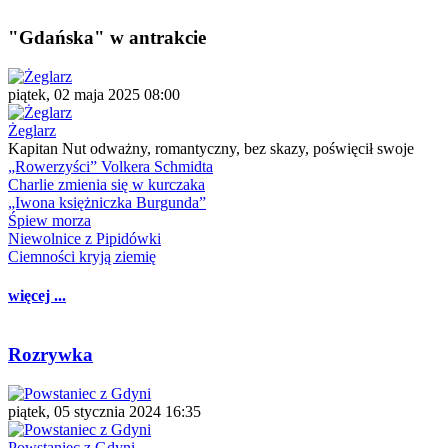
"Gdańska" w antrakcie
piątek, 02 maja 2025 08:00
Żeglarz
Kapitan Nut odważny, romantyczny, bez skazy, poświęcił swoje
„Rowerzyści” Volkera Schmidta
Charlie zmienia się w kurczaka
„Iwona księżniczka Burgunda”
Śpiew morza
Niewolnice z Pipidówki
Ciemności kryją ziemię
więcej ...
Rozrywka
piątek, 05 stycznia 2024 16:35
Powstaniec z Gdyni