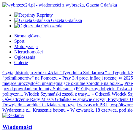
Reprinty
Gazeta Gdańska
Ogłoszenia
Strona główna
Sport
Motoryzacja
Nieruchomości
Ogłoszenia
Galerie
Czytaj historię u źródła. 45 lat "Tygodnika Solidarność"
»
Tygodnik S
"półmilionerów" na Pomorzu
»
Przy 3,4 proc. inflacji rocznej w 20
miejsce uroczystości upamiętniające okrutne zbrodnie na polsk...
Praw
przed powołaniem Jolanty Sobieran...
(PO)lityczny dobytek Tuska - (K
polityczn...
Włodek Szymański zszedł z trasy...
»
Odszedł Włodek Szy
Oświadczenie Rady Miasta Gdańska w sprawie decyzji Prezydenta U
Dowgiałło – architekt, działacz opozycji w czasach PRL, współtwórca 
Wydarzenie z...
Kruszenie betonu
»
W czwartek, 18 czerwca, pod sie
Wiadomości