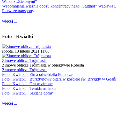
Walka z „Zielonymi”
Wspomnienia więźnia obozu koncentracyjnego „Stutthof” Wacława 
Pierwsze transporty
więcej ...
Foto "Kwiatki"
sobota, 13 lutego 2021 11:08
Zimowe oblicza Trójmiasta
Zimowe oblicze Trójmiasta w obiektywie Roberta
Zimowe oblicza Trójmiasta
Foto "Kwiatki": Zima odwiedziła Pomorze
Foto "Kwiatki": Bursztynowy ołtarz w kościele św. Brygidy w Gdań
Foto "Kwiatki": Gra w zielone
Foto "Kwiatki": Temida na haku
Foto "Kwiatki": Szklane domy
więcej ...