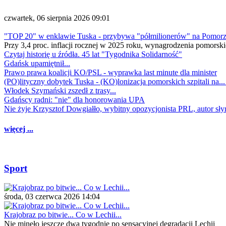
czwartek, 06 sierpnia 2026 09:01
"TOP 20" w enklawie Tuska - przybywa "półmilionerów" na Pomor
Przy 3,4 proc. inflacji rocznej w 2025 roku, wynagrodzenia pomorski
Czytaj historię u źródła. 45 lat "Tygodnika Solidarność"
Gdańsk upamiętnił...
Prawo prawa koalicji KO/PSL - wyprawka last minute dla minister
(PO)lityczny dobytek Tuska - (KO)lonizacja pomorskich szpitali na..
Włodek Szymański zszedł z trasy...
Gdańscy radni: "nie" dla honorowania UPA
Nie żyje Krzysztof Dowgiałło, wybitny opozycjonista PRL, autor sł
więcej ...
Sport
środa, 03 czerwca 2026 14:04
Krajobraz po bitwie... Co w Lechii...
Nie minęło jeszcze dwa tygodnie po sensacyjnej degradacji Lechii