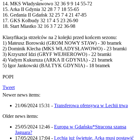
14. MKS Władysławowo 32 36 9 9 14 55-72
15. Arka II Gdynia 32 28 7 7 18 55-65
16. Gedania II Gdańsk 32 25 7 4 21 47-85
17. GKS Kolbudy 32 17 4 5 23 26-90
18. Start Miastko 32 16 3 7 22 36-98
Klasyfikacja strzelców na 2 kolejki przed końcem sezonu:
1) Mateusz Borowski (GROM NOWY STAW) - 30 bramek
2) Dominik Klecha (MKS WŁADYSŁAWOWO) - 23 bramki
3) Krzysztof Idzi (GRYF WEJHEROWO) - 22 bramki
4) Vadym Kukuruza (ARKA II GDYNIA) - 21 bramek
5) Igor Jankowski (BAŁTYK GDYNIA) - 18 bramek
POPI
Tweet
Newer news items:
21/06/2024 15:31
-
Transferowa ofensywa w Lechii trwa
Older news items:
25/05/2024 12:46
-
Europa w Gdańsku*Stracona szansa
Jaguara?
17/05/2024 17:04
-
Lechia już świętuje, Arka musi postawić