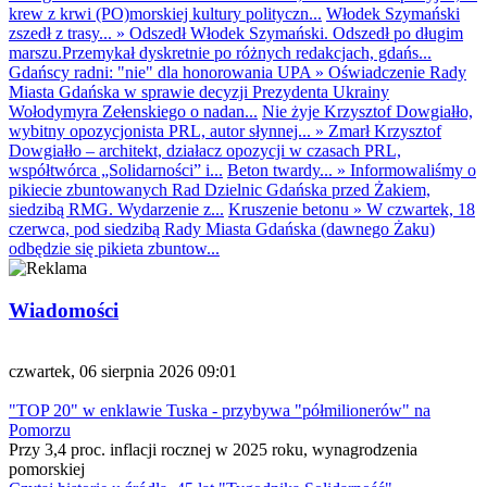
krew z krwi (PO)morskiej kultury polityczn...
Włodek Szymański
zszedł z trasy...
»
Odszedł Włodek Szymański. Odszedł po długim
marszu.Przemykał dyskretnie po różnych redakcjach, gdańs...
Gdańscy radni: "nie" dla honorowania UPA
»
Oświadczenie Rady
Miasta Gdańska w sprawie decyzji Prezydenta Ukrainy
Wołodymyra Zełenskiego o nadan...
Nie żyje Krzysztof Dowgiałło,
wybitny opozycjonista PRL, autor słynnej...
»
Zmarł Krzysztof
Dowgiałło – architekt, działacz opozycji w czasach PRL,
współtwórca „Solidarności” i...
Beton twardy...
»
Informowaliśmy o
pikiecie zbuntowanych Rad Dzielnic Gdańska przed Żakiem,
siedzibą RMG. Wydarzenie z...
Kruszenie betonu
»
W czwartek, 18
czerwca, pod siedzibą Rady Miasta Gdańska (dawnego Żaku)
odbędzie się pikieta zbuntow...
Wiadomości
czwartek, 06 sierpnia 2026 09:01
"TOP 20" w enklawie Tuska - przybywa "półmilionerów" na
Pomorzu
Przy 3,4 proc. inflacji rocznej w 2025 roku, wynagrodzenia
pomorskiej