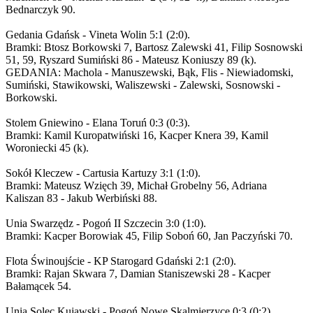
Bednarczyk 90.
Gedania Gdańsk - Vineta Wolin 5:1 (2:0).
Bramki: Btosz Borkowski 7, Bartosz Zalewski 41, Filip Sosnowski
51, 59, Ryszard Sumiński 86 - Mateusz Koniuszy 89 (k).
GEDANIA: Machola - Manuszewski, Bąk, Flis - Niewiadomski,
Sumiński, Stawikowski, Waliszewski - Zalewski, Sosnowski -
Borkowski.
Stolem Gniewino - Elana Toruń 0:3 (0:3).
Bramki: Kamil Kuropatwiński 16, Kacper Knera 39, Kamil
Woroniecki 45 (k).
Sokół Kleczew - Cartusia Kartuzy 3:1 (1:0).
Bramki: Mateusz Wzięch 39, Michał Grobelny 56, Adriana
Kaliszan 83 - Jakub Werbiński 88.
Unia Swarzędz - Pogoń II Szczecin 3:0 (1:0).
Bramki: Kacper Borowiak 45, Filip Soboń 60, Jan Paczyński 70.
Flota Świnoujście - KP Starogard Gdański 2:1 (2:0).
Bramki: Rajan Skwara 7, Damian Staniszewski 28 - Kacper
Bałamącek 54.
Unia Solec Kujawski - Pogoń Nowe Skalmierzyce 0:3 (0:2).