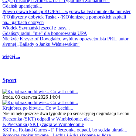
Czytaj historię u źródła. 45 lat "Tygodnika Solidarność"
Gdańsk upamiętnił...
Prawo prawa koalicji KO/PSL - wyprawka last minute dla minister
(PO)lityczny dobytek Tuska - (KO)lonizacja pomorskich szpitali
na... garbach chorych
Włodek Szymański zszedł z trasy...
Gdańscy radni: "nie" dla honorowania UPA
Nie żyje Krzysztof Dowgiałło, wybitny opozycjonista PRL, autor
słynnej „Ballady o Janku Wiśniewskim”
więcej ...
Sport
środa, 03 czerwca 2026 14:04
Krajobraz po bitwie... Co w Lechii...
Nie minęło jeszcze dwa tygodnie po sensacyjnej degradacji Lechii
Pieczonka (SKT) odpadł w Wimbledonie, ale...
F. Pieczonka (SKT) zagra w Wimbledonie
SKT na Roland Garros - F. Pieczonka odpadł, bo sędzia ukradł...
Pomorze znokautowane - Lechia i Arka skopane w lidze