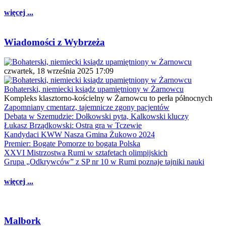
więcej ...
Wiadomości z Wybrzeża
czwartek, 18 września 2025 17:09
Bohaterski, niemiecki ksiądz upamiętniony w Żarnowcu
Kompleks klasztorno-kościelny w Żarnowcu to perła północnych
Zapomniany cmentarz, tajemnicze zgony pacjentów
Debata w Szemudzie: Dołkowski pyta, Kalkowski kluczy
Łukasz Brządkowski: Ostra gra w Tczewie
Kandydaci KWW Nasza Gmina Żukowo 2024
Premier: Bogate Pomorze to bogata Polska
XXVI Mistrzostwa Rumi w sztafetach olimpijskich
Grupa „Odkrywców” z SP nr 10 w Rumi poznaje tajniki nauki
więcej ...
Malbork