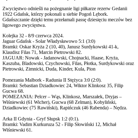
Zwycięstwo odnieśli na pożegnanie ligi piłkarze rezerw Gedanii
1922 Gdańsk, którzy pokonali u siebie Pogoń Lębork.
Gdańszczanie dzięki temu przełamali passę dziesięciu meczów bez
ligowego zwycięstwa.
Kolejka 32 - 8/9 czerwca 2024.
Jaguar Gdańsk - Solar Władysławowo 5:1 (3:0)
Bramki: Oskar Kryża 2 (10, 40), Janusz Surdykowski 41-k,
Klaudisz Filas 71, Marcin Pietrowski 82.
JAGUAR: Nowak - Jadanowski, Chojnacki, Haase, Kryża,
Kaszuba, Bladowski, Czychowski, Filas, Płotka, Surdykowski oraz
Pietrowski, Zimnicki, Duda, Kinder, Kula, Pion
Pomezania Malbork - Radunia II Stężyca 3:0 (2:0).
Bramki: Sebastian Dziadkowiec 24, Wiktor Klinkosz 35, Filip
Gucwa 68.
POMEZANIA: Pelcer – Wąs, Klinkosz, Marszałek, Dryjas –
Wiśniewski (61 Wicher), Gucwa (68 Zelman), Kobyliński,
Dziadkowiec (75 Rawiński), Rapińczuk (46 Rabenda) – Nędza.
Arka II Gdynia - Gryf Słupsk 1:2 (0:1).
Bramki: Vadim Kurkuruza 52 - Filip Słowiński 12, Michał
Wiśniewski 61.