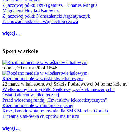
Z jazzowej półki: Dziki geniusz – Charles Mingus
Magdalena Heyda-Usarewicz
Z jazzowej półki: Nonszalancki Argentyńczyk
Zachować boskość - Wojciech Sęczawa
więcej ...
Sport w szkole
sobota, 30 marca 2024 16:46
Rozdano medale w wioślarstwie halowym
22 marca w hali sportowej Szkoły Podstawowej 94 po raz kolejny
Wielkanocny Turniej Piłki Siatkowej ,,szóstek mieszanych”
Ostatni akcent w piłce ręcznej
Przed wiosenną rundą „Czwartków lekkoatletycznych”
Rozdano medale w mini piłce ręcznej
Koszykarskie złota ponownie dla SMS Marcina Gortata
Licealna siatkówka chłopców ma finiszu
więcej ...