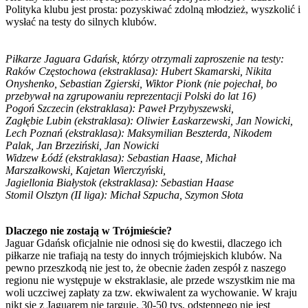
Polityka klubu jest prosta: pozyskiwać zdolną młodzież, wyszkolić i
wysłać na testy do silnych klubów.
Piłkarze Jaguara Gdańsk, którzy otrzymali zaproszenie na testy:
Raków Częstochowa (ekstraklasa): Hubert Skamarski, Nikita
Onyshenko, Sebastian Zgierski, Wiktor Pionk (nie pojechał, bo
przebywał na zgrupowaniu reprezentacji Polski do lat 16)
Pogoń Szczecin (ekstraklasa): Paweł Przybyszewski,
Zagłębie Lubin (ekstraklasa): Oliwier Łaskarzewski, Jan Nowicki,
Lech Poznań (ekstraklasa): Maksymilian Beszterda, Nikodem
Palak, Jan Brzeziński, Jan Nowicki
Widzew Łódź (ekstraklasa): Sebastian Haase, Michał
Marszałkowski, Kajetan Wierczyński,
Jagiellonia Białystok (ekstraklasa): Sebastian Haase
Stomil Olsztyn (II liga): Michał Szpucha, Szymon Słota
Dlaczego nie zostają w Trójmieście?
Jaguar Gdańsk oficjalnie nie odnosi się do kwestii, dlaczego ich
piłkarze nie trafiają na testy do innych trójmiejskich klubów. Na
pewno przeszkodą nie jest to, że obecnie żaden zespół z naszego
regionu nie występuje w ekstraklasie, ale przede wszystkim nie ma
woli uczciwej zapłaty za tzw. ekwiwalent za wychowanie. W kraju
nikt się z Jaguarem nie targuje. 30-50 tys. odstępnego nie jest