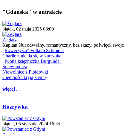
"Gdańska" w antrakcie
piątek, 02 maja 2025 08:00
Żeglarz
Kapitan Nut odważny, romantyczny, bez skazy, poświęcił swoje
„Rowerzyści” Volkera Schmidta
Charlie zmienia się w kurczaka
„Iwona księżniczka Burgunda”
Śpiew morza
Niewolnice z Pipidówki
Ciemności kryją ziemię
więcej ...
Rozrywka
piątek, 05 stycznia 2024 16:35