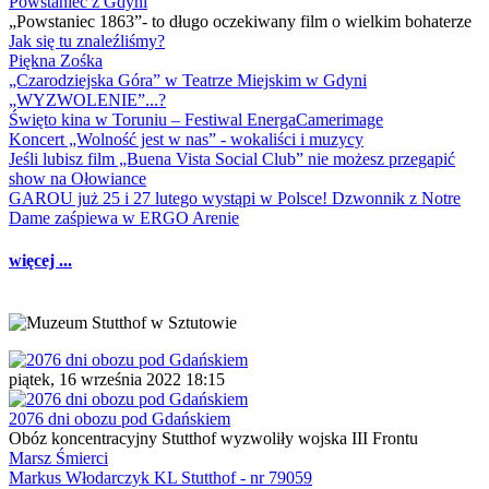
Powstaniec z Gdyni
„Powstaniec 1863”- to długo oczekiwany film o wielkim bohaterze
Jak się tu znaleźliśmy?
Piękna Zośka
„Czarodziejska Góra” w Teatrze Miejskim w Gdyni
„WYZWOLENIE”...?
Święto kina w Toruniu – Festiwal EnergaCamerimage
Koncert „Wolność jest w nas” - wokaliści i muzycy
Jeśli lubisz film „Buena Vista Social Club” nie możesz przegapić
show na Ołowiance
GAROU już 25 i 27 lutego wystąpi w Polsce! Dzwonnik z Notre
Dame zaśpiewa w ERGO Arenie
więcej ...
piątek, 16 września 2022 18:15
2076 dni obozu pod Gdańskiem
Obóz koncentracyjny Stutthof wyzwoliły wojska III Frontu
Marsz Śmierci
Markus Włodarczyk KL Stutthof - nr 79059