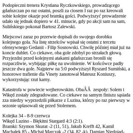
Podopieczni trenera Krystiana Ryczkowskiego, prowadzącego
gdańszczan po raz ostatni, poszli za ciosem I raz po raz kreowali
sobie kolejne okazje pod bramką gości. Podwyższyć prowadzenie
udało się jednak dopiero w 41. minucie, gdy po akcji sam na sam,
Sulińskiego pokonał Bartosz Zalewski.
Miejscowi zaraz po przerwie dopisali do swojego dorobku
kolejnego gola. Na listę strzelców wpisał się ostatni z tercetu
ofensywnego Gedanii - Filip Sosnowski. Chwilę później miał już na
koncie dublet. Co ciekawe, oba gole zdobył po strzałach głową.
Przyjezdni przed kolejnymi atakami gdańszczan bronili się
rozpaczliwie, wybijając piłkę na uwolnienie. W końcówce padły
jeszcze dwa gole. Najpierw na 5:0 podwyższył Ryszard Sumiński, a
honorowe trafienie dla Vinety zanotował Mateusz Koniuszy,
wykorzystując rzut karny.
Katastrofa w powiecie wejherowskim. ObaÂÂ zespoły: Solem i
Wikęd zostały zdegradowane. Co ciekawe na samym finiszu sąsiada
zza miedzy wyprzedzili piłkarze z Luzina, którzy po raz pierwszy w
sezonie uplasowali się przed Stolemem.
Kolejka 34 - 8-9 czerwca
Wikęd Luzino - Błękitni Stargard 4:3 (2:1).
Bramki: Szymon Skurat -2 (11, 51), Jakub Krefft 42, Kamil
Machałek 85 - Michał Marczak -2 (34, 82 -k), Damian Niedojad-