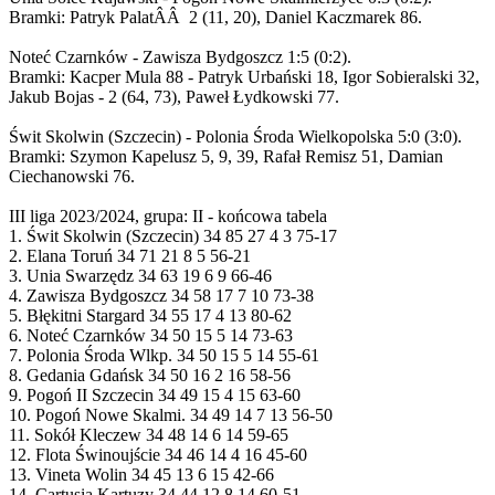
Bramki: Patryk PalatÂÂ 2 (11, 20), Daniel Kaczmarek 86.
Noteć Czarnków - Zawisza Bydgoszcz 1:5 (0:2).
Bramki: Kacper Mula 88 - Patryk Urbański 18, Igor Sobieralski 32,
Jakub Bojas - 2 (64, 73), Paweł Łydkowski 77.
Świt Skolwin (Szczecin) - Polonia Środa Wielkopolska 5:0 (3:0).
Bramki: Szymon Kapelusz 5, 9, 39, Rafał Remisz 51, Damian
Ciechanowski 76.
III liga 2023/2024, grupa: II - końcowa tabela
1. Świt Skolwin (Szczecin) 34 85 27 4 3 75-17
2. Elana Toruń 34 71 21 8 5 56-21
3. Unia Swarzędz 34 63 19 6 9 66-46
4. Zawisza Bydgoszcz 34 58 17 7 10 73-38
5. Błękitni Stargard 34 55 17 4 13 80-62
6. Noteć Czarnków 34 50 15 5 14 73-63
7. Polonia Środa Wlkp. 34 50 15 5 14 55-61
8. Gedania Gdańsk 34 50 16 2 16 58-56
9. Pogoń II Szczecin 34 49 15 4 15 63-60
10. Pogoń Nowe Skalmi. 34 49 14 7 13 56-50
11. Sokół Kleczew 34 48 14 6 14 59-65
12. Flota Świnoujście 34 46 14 4 16 45-60
13. Vineta Wolin 34 45 13 6 15 42-66
14. Cartusia Kartuzy 34 44 12 8 14 60-51