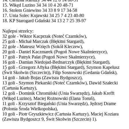
15. Wikęd Luzino 34 34 10 4 20 48-71
16. Stolem Gniewino 34 33 8 9 17 34-58
17. Unia Solec Kujawski 34 25 7 4 23 40-80
18. KP Starogard Gdański 34 13 2 7 25 39-97
Najlepsi strzelcy:
32 gole - Wiktor Kacprzak (Noteć Czarnków),
25 goli - Michał Marczak (Błękitni Stargard),
22 gole - Mateusz Wzięch (Sokół Kleczew),
20 goli - Daniel Kaczmarek (Pogoń Nowe Skalmierzyce),
17 goli - Patryk Palat (Pogoń Nowe Skalmierzyce),
16 goli - Damian Niedojad-Bednarczyk (Błękitni Stargard),
15 goli - Grzegorz Aftyka (Błękitni Stargard), Szymon Kapelusz
(Świt Skolwin (Szczecin)), Filip Sosnowski (Gedania Gdańsk),
14 goli - Jakub Bojas (Zawisza Bydgoszcz),
13 goli - Szymon Piekarski (Noteć Czarnków), Dawid Szałecki
(Cartusia Kartuzy),
12 goli - Dominik Chromiński (Unia Swarzędz), Jakub Krefft
(Wikęd Luzino), Maciej Rożnowski (Elana Toruń),
11 goli - Krzysztof Biegański (Unia Swarzędz), Jędrzej Drame
(Polonia Środa Wielkopolska),
10 goli - Piotr Gryszkiewicz (Cartusia Kartuzy), Maciej Koziara
(Zawisza Bydgoszcz 9, Świt Skolwin (Szczecin) 1).