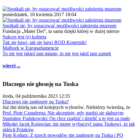
poniedziałek, 10 kwietnia 2017 18:04
Spotkali się, by oszacować możliwości założenia muzeum
Fundacja „Mater Dei”, ta sama dzięki której w dużej mierze
Sukces jest (z) kobietą
Tak się bawi, tak się bawi ROD Kopernik!
Malbork w Europarlamencie
To nie jest jakieś tam miasto, to nie jest jakiś tam zamek
więcej ...
Dlaczego nie głosuję na Tuska
środa, 04 października 2023 12:35
Dlaczego nie zagłosuję na Tuska?
Już dni dzielą nas od kolejnych wyborów. Niektórzy twierdzą, że
Prof. Piotr Czauderna: Nie akceptuję, gdy gardzi się słabszym
Stanisław Fudakowski: On chce rządzić i dzielić a to jest za mało
Mikołaj Jacek Kujawian: nie mogę wybaczyć panu Tuskowi, że tak
skłócił Polaków
Piotr Kotlarz: Z trzech powodów nie zagłosuję na Tuska i PO