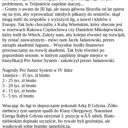
problemem, w Trójmieście zupełnie inaczej...
- Gramy o awans do III ligi, ale nasza główna filozofia od lat opiera
się na tym, aby wprowadzać młodych piłkarzy do seniorów, skąd
mogą trafić do zespołów z wyższych lig, a nawet i klubów z
Europy. Tak było chociażby z Kubą Wireńskim, który obecnie jest
w rezerwach Rakowa Częstochowa czy Danielem Mikołajewskim,
który trafił do Włoch. Zależy nam, aby kolejni również się rozwijali,
by zostać zauważonym - mówi nam Jacek Jadanowski, prezes
zarządu akademii Jaguara. - Wszystkie środki finansowe
przeznaczamy na rozwój akademii. Tak było również po
poprzednim sezonie, w którym zajęliśmy drugie miejsce w
klasyfikacji Pro Junior System - zakończył prezes Jadanowski.
Nagrody Pro Junior System w IV lidze
1miejsce - 35 tys. zł brutto
2 - 25 tys. zł brutto
3 - 20 tys. zł brutto
4 - 15 tys. zł brutto
5 - 5 tys. zł brutto
Wracając do ligi to słupszczanie pokonali Arkę II Gdynia. Żółto-
niebiescy tym samym spadli do Klasy Okręgowej. Natomiast
Energa Bałtyk Gdynia utrzymał 3. pozycję wÂÂ tabeli. Biało-
niebieskim dopisało szczęście, bo rywale byli groźniejsi, ale
wpakowali sobie bramkę samobójczą.