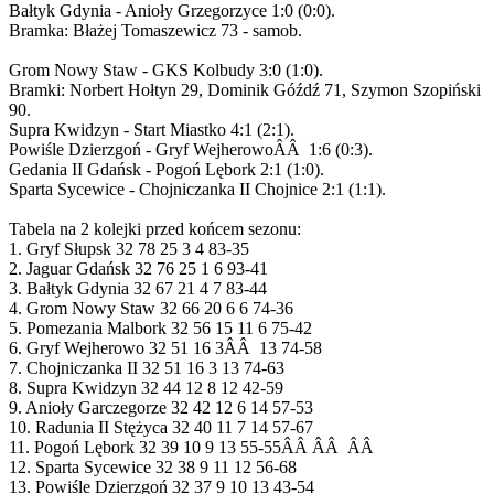
Bałtyk Gdynia - Anioły Grzegorzyce 1:0 (0:0).
Bramka: Błażej Tomaszewicz 73 - samob.
Grom Nowy Staw - GKS Kolbudy 3:0 (1:0).
Bramki: Norbert Hołtyn 29, Dominik Góźdź 71, Szymon Szopiński
90.
Supra Kwidzyn - Start Miastko 4:1 (2:1).
Powiśle Dzierzgoń - Gryf WejherowoÂÂ 1:6 (0:3).
Gedania II Gdańsk - Pogoń Lębork 2:1 (1:0).
Sparta Sycewice - Chojniczanka II Chojnice 2:1 (1:1).
Tabela na 2 kolejki przed końcem sezonu:
1. Gryf Słupsk 32 78 25 3 4 83-35
2. Jaguar Gdańsk 32 76 25 1 6 93-41
3. Bałtyk Gdynia 32 67 21 4 7 83-44
4. Grom Nowy Staw 32 66 20 6 6 74-36
5. Pomezania Malbork 32 56 15 11 6 75-42
6. Gryf Wejherowo 32 51 16 3ÂÂ 13 74-58
7. Chojniczanka II 32 51 16 3 13 74-63
8. Supra Kwidzyn 32 44 12 8 12 42-59
9. Anioły Garczegorze 32 42 12 6 14 57-53
10. Radunia II Stężyca 32 40 11 7 14 57-67
11. Pogoń Lębork 32 39 10 9 13 55-55ÂÂ ÂÂ ÂÂ
12. Sparta Sycewice 32 38 9 11 12 56-68
13. Powiśle Dzierzgoń 32 37 9 10 13 43-54