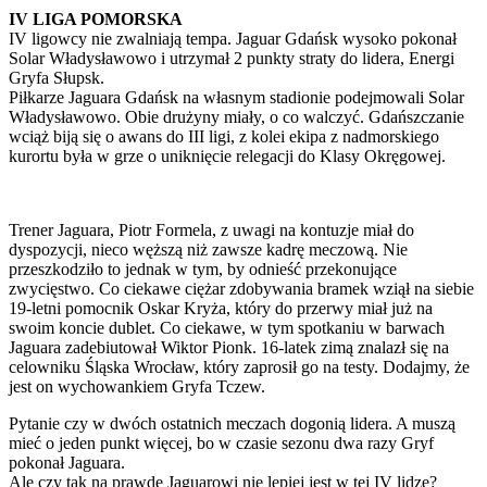
IV LIGA POMORSKA
IV ligowcy nie zwalniają tempa. Jaguar Gdańsk wysoko pokonał
Solar Władysławowo i utrzymał 2 punkty straty do lidera, Energi
Gryfa Słupsk.
Piłkarze Jaguara Gdańsk na własnym stadionie podejmowali Solar
Władysławowo. Obie drużyny miały, o co walczyć. Gdańszczanie
wciąż biją się o awans do III ligi, z kolei ekipa z nadmorskiego
kurortu była w grze o uniknięcie relegacji do Klasy Okręgowej.
Trener Jaguara, Piotr Formela, z uwagi na kontuzje miał do
dyspozycji, nieco węższą niż zawsze kadrę meczową. Nie
przeszkodziło to jednak w tym, by odnieść przekonujące
zwycięstwo. Co ciekawe ciężar zdobywania bramek wziął na siebie
19-letni pomocnik Oskar Kryża, który do przerwy miał już na
swoim koncie dublet. Co ciekawe, w tym spotkaniu w barwach
Jaguara zadebiutował Wiktor Pionk. 16-latek zimą znalazł się na
celowniku Śląska Wrocław, który zaprosił go na testy. Dodajmy, że
jest on wychowankiem Gryfa Tczew.
Pytanie czy w dwóch ostatnich meczach dogonią lidera. A muszą
mieć o jeden punkt więcej, bo w czasie sezonu dwa razy Gryf
pokonał Jaguara.
Ale czy tak na prawdę Jaguarowi nie lepiej jest w tej IV lidze?