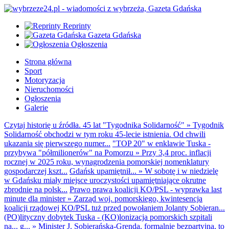
Reprinty
Gazeta Gdańska
Ogłoszenia
Strona główna
Sport
Motoryzacja
Nieruchomości
Ogłoszenia
Galerie
Czytaj historię u źródła. 45 lat "Tygodnika Solidarność"
»
Tygodnik
Solidarność obchodzi w tym roku 45-lecie istnienia. Od chwili
ukazania się pierwszego numer...
"TOP 20" w enklawie Tuska -
przybywa "półmilionerów" na Pomorzu
»
Przy 3,4 proc. inflacji
rocznej w 2025 roku, wynagrodzenia pomorskiej nomenklatury
gospodarczej kszt...
Gdańsk upamiętnił...
»
W sobotę i w niedzielę
w Gdańsku miały miejsce uroczystości upamiętniające okrutne
zbrodnie na polsk...
Prawo prawa koalicji KO/PSL - wyprawka last
minute dla minister
»
Zarząd woj. pomorskiego, kwintesencja
koalicji rządowej KO/PSL tuż przed powołaniem Jolanty Sobieran...
(PO)lityczny dobytek Tuska - (KO)lonizacja pomorskich szpitali
na... g...
»
Minister J. Sobierańska-Grenda, formalnie bezpartyjna, to