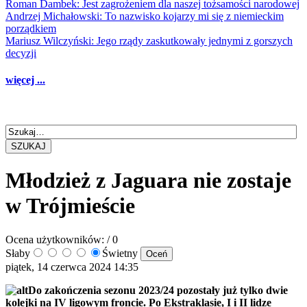
Roman Dambek: Jest zagrożeniem dla naszej tożsamości narodowej
Andrzej Michałowski: To nazwisko kojarzy mi się z niemieckim
porządkiem
Mariusz Wilczyński: Jego rządy zaskutkowały jednymi z gorszych
decyzji
więcej ...
SZUKAJ
Młodzież z Jaguara nie zostaje
w Trójmieście
Ocena użytkowników:
/ 0
Słaby
Świetny
piątek, 14 czerwca 2024 14:35
Do zakończenia sezonu 2023/24 pozostały już tylko dwie
kolejki na IV ligowym froncie. Po Ekstraklasie, I i II lidze