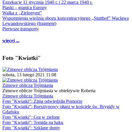
Egzekucje 11 stycznia 1940 r. i 22 marca 1940 r.
Piaski – granica Europy
Walka z „Zielonymi”
Wspomnienia więźnia obozu koncentracyjnego „Stutthof” Wacława
Lewandowskiego (fragment)
Pierwsze transporty
więcej ...
Foto "Kwiatki"
sobota, 13 lutego 2021 11:08
Zimowe oblicza Trójmiasta
Zimowe oblicze Trójmiasta w obiektywie Roberta
Zimowe oblicza Trójmiasta
Foto "Kwiatki": Zima odwiedziła Pomorze
Foto "Kwiatki": Bursztynowy ołtarz w kościele św. Brygidy w
Gdańsku
Foto "Kwiatki": Gra w zielone
Foto "Kwiatki": Temida na haku
Foto "Kwiatki": Szklane domy