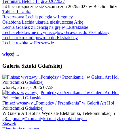
Terminarz Betclic I ligi 2026/2027
24 lipca rozpocznie się sezon sezon 2026/2027 w Betclic I lidze.
Tablica Łazarka
Rezerwowa Lechia poległa w Legnicy
Osłabiona Lechia ukarała nieskuteczną Arkę
Lechia Gdańsk z licencją na grę w Ekstraklasie
Lechia efektownie przypieczętowała awans do Ekstraklasy
Lechia o krok od powrotu do Ekstraklasy
Lechia rozbita w Rzeszowie
więcej ...
Galeria Sztuki Gdańskiej
wtorek, 26 maja 2026 07:58
Finisaż wystawy „Pomiędzy / Przenikania” w Galerii Art Hol
Politechniki Gdańskiej
W Galerii Art Hol na Wydziale Elektroniki, Telekomunikacji i
„Racjonalny” romantyk i mistyk epoki danych
Staszek
Hierofonia w sztuce