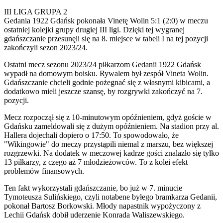
III LIGA GRUPA 2
Gedania 1922 Gdańsk pokonała Vinetę Wolin 5:1 (2:0) w meczu
ostatniej kolejki grupy drugiej III ligi. Dzięki tej wygranej
gdańszczanie przesunęli się na 8. miejsce w tabeli I na tej pozycji
zakończyli sezon 2023/24.
Ostatni mecz sezonu 2023/24 piłkarzom Gedanii 1922 Gdańsk
wypadł na domowym boisku. Rywalem był zespół Vineta Wolin.
Gdańszczanie chcieli godnie pożegnać się z własnymi kibicami, a
dodatkowo mieli jeszcze szansę, by rozgrywki zakończyć na 7.
pozycji.
Mecz rozpoczął się z 10-minutowym opóźnieniem, gdyż goście w
Gdańsku zameldowali się z dużym opóźnieniem. Na stadion przy al.
Hallera dojechali dopiero o 17:50. To spowodowało, że
"Wikingowie" do meczy przystąpili niemal z marszu, bez większej
rozgrzewki. Na dodatek w meczowej kadrze gości znalazło się tylko
13 piłkarzy, z czego aż 7 młodzieżowców. To z kolei efekt
problemów finansowych.
Ten fakt wykorzystali gdańszczanie, bo już w 7. minucie
Tymoteusza Sulińskiego, czyli notabene byłego bramkarza Gedanii,
pokonał Bartosz Borkowski. Młody napastnik wypożyczony z
Lechii Gdańsk dobił uderzenie Konrada Waliszewskiego.