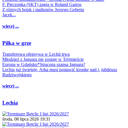
F. Pieczonka (SKT) zagra w Roland Garros
Z różnych boisk i stadionów Jerzego Geberta
Jacek...
więcej ...
Piłka w grze
Transferowa ofensywa w Lechii trwa
Młodzież z Jaguara nie zostaje w Trójmieście
Europa w Gdańsku*Stracona szansa Jaguara?
Lechia już świętuje, Arka musi postawić kropkę nad i, jubileusz
Budziwojskiego
więcej ...
Lechia
środa, 08 lipca 2026 19:31