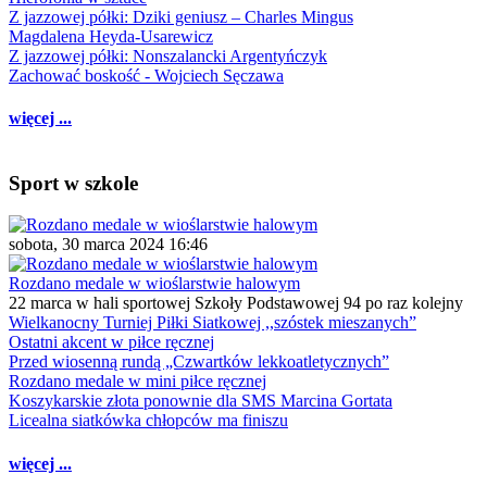
Z jazzowej półki: Dziki geniusz – Charles Mingus
Magdalena Heyda-Usarewicz
Z jazzowej półki: Nonszalancki Argentyńczyk
Zachować boskość - Wojciech Sęczawa
więcej ...
Sport w szkole
sobota, 30 marca 2024 16:46
Rozdano medale w wioślarstwie halowym
22 marca w hali sportowej Szkoły Podstawowej 94 po raz kolejny
Wielkanocny Turniej Piłki Siatkowej ,,szóstek mieszanych”
Ostatni akcent w piłce ręcznej
Przed wiosenną rundą „Czwartków lekkoatletycznych”
Rozdano medale w mini piłce ręcznej
Koszykarskie złota ponownie dla SMS Marcina Gortata
Licealna siatkówka chłopców ma finiszu
więcej ...