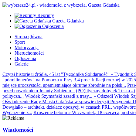
Reprinty
Gazeta Gdańska
Ogłoszenia
Strona główna
Sport
Motoryzacja
Nieruchomości
Ogłoszenia
Galerie
Czytaj historię u źródła. 45 lat "Tygodnika Solidarność"
»
Tygodnik S
"półmilionerów" na Pomorzu
»
Przy 3,4 proc. inflacji rocznej w 20
miejsce uroczystości upamiętniające okrutne zbrodnie na polsk...
Praw
przed powołaniem Jolanty Sobieran...
(PO)lityczny dobytek Tuska - (K
polityczn...
Włodek Szymański zszedł z trasy...
»
Odszedł Włodek Szy
Oświadczenie Rady Miasta Gdańska w sprawie decyzji Prezydenta U
Dowgiałło – architekt, działacz opozycji w czasach PRL, współtwórca 
Wydarzenie z...
Kruszenie betonu
»
W czwartek, 18 czerwca, pod sie
Wiadomości