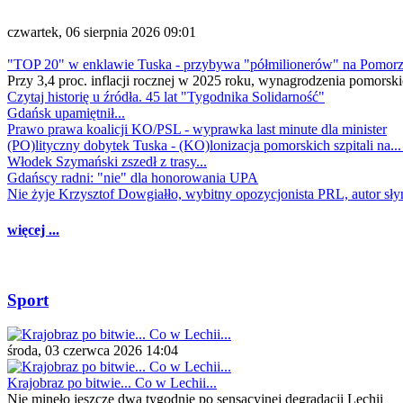
czwartek, 06 sierpnia 2026 09:01
"TOP 20" w enklawie Tuska - przybywa "półmilionerów" na Pomor
Przy 3,4 proc. inflacji rocznej w 2025 roku, wynagrodzenia pomorski
Czytaj historię u źródła. 45 lat "Tygodnika Solidarność"
Gdańsk upamiętnił...
Prawo prawa koalicji KO/PSL - wyprawka last minute dla minister
(PO)lityczny dobytek Tuska - (KO)lonizacja pomorskich szpitali na..
Włodek Szymański zszedł z trasy...
Gdańscy radni: "nie" dla honorowania UPA
Nie żyje Krzysztof Dowgiałło, wybitny opozycjonista PRL, autor sł
więcej ...
Sport
środa, 03 czerwca 2026 14:04
Krajobraz po bitwie... Co w Lechii...
Nie minęło jeszcze dwa tygodnie po sensacyjnej degradacji Lechii