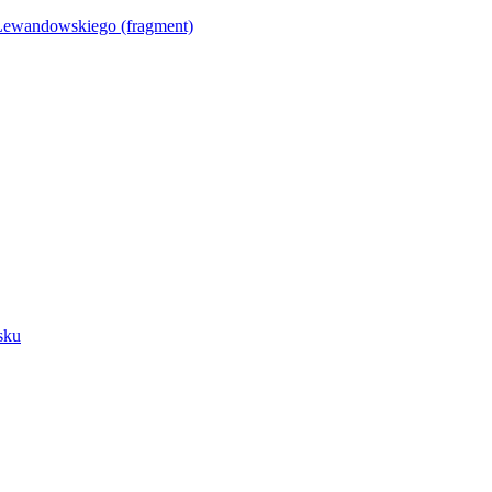
Lewandowskiego (fragment)
sku