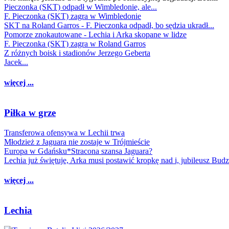
Pieczonka (SKT) odpadł w Wimbledonie, ale...
F. Pieczonka (SKT) zagra w Wimbledonie
SKT na Roland Garros - F. Pieczonka odpadł, bo sędzia ukradł...
Pomorze znokautowane - Lechia i Arka skopane w lidze
F. Pieczonka (SKT) zagra w Roland Garros
Z różnych boisk i stadionów Jerzego Geberta
Jacek...
więcej ...
Piłka w grze
Transferowa ofensywa w Lechii trwa
Młodzież z Jaguara nie zostaje w Trójmieście
Europa w Gdańsku*Stracona szansa Jaguara?
Lechia już świętuje, Arka musi postawić kropkę nad i, jubileusz Bud
więcej ...
Lechia