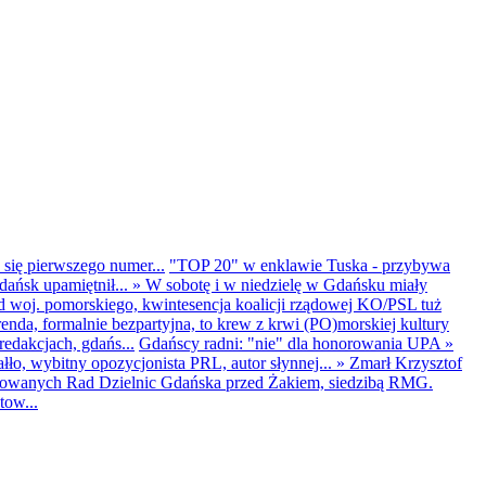
 się pierwszego numer...
"TOP 20" w enklawie Tuska - przybywa
dańsk upamiętnił...
»
W sobotę i w niedzielę w Gdańsku miały
d woj. pomorskiego, kwintesencja koalicji rządowej KO/PSL tuż
renda, formalnie bezpartyjna, to krew z krwi (PO)morskiej kultury
edakcjach, gdańs...
Gdańscy radni: "nie" dla honorowania UPA
»
ło, wybitny opozycjonista PRL, autor słynnej...
»
Zmarł Krzysztof
ntowanych Rad Dzielnic Gdańska przed Żakiem, siedzibą RMG.
tow...