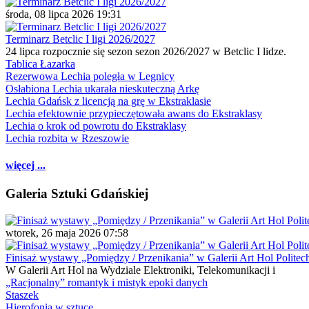
środa, 08 lipca 2026 19:31
Terminarz Betclic I ligi 2026/2027
24 lipca rozpocznie się sezon sezon 2026/2027 w Betclic I lidze.
Tablica Łazarka
Rezerwowa Lechia poległa w Legnicy
Osłabiona Lechia ukarała nieskuteczną Arkę
Lechia Gdańsk z licencją na grę w Ekstraklasie
Lechia efektownie przypieczętowała awans do Ekstraklasy
Lechia o krok od powrotu do Ekstraklasy
Lechia rozbita w Rzeszowie
więcej ...
Galeria Sztuki Gdańskiej
wtorek, 26 maja 2026 07:58
Finisaż wystawy „Pomiędzy / Przenikania” w Galerii Art Hol Politec
W Galerii Art Hol na Wydziale Elektroniki, Telekomunikacji i
„Racjonalny” romantyk i mistyk epoki danych
Staszek
Hierofonia w sztuce