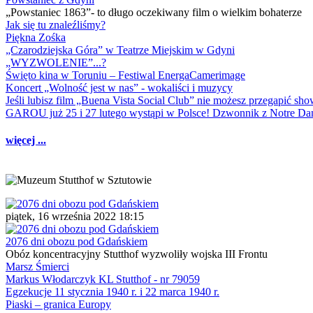
„Powstaniec 1863”- to długo oczekiwany film o wielkim bohaterze
Jak się tu znaleźliśmy?
Piękna Zośka
„Czarodziejska Góra” w Teatrze Miejskim w Gdyni
„WYZWOLENIE”...?
Święto kina w Toruniu – Festiwal EnergaCamerimage
Koncert „Wolność jest w nas” - wokaliści i muzycy
Jeśli lubisz film „Buena Vista Social Club” nie możesz przegapić s
GAROU już 25 i 27 lutego wystąpi w Polsce! Dzwonnik z Notre 
więcej ...
piątek, 16 września 2022 18:15
2076 dni obozu pod Gdańskiem
Obóz koncentracyjny Stutthof wyzwoliły wojska III Frontu
Marsz Śmierci
Markus Włodarczyk KL Stutthof - nr 79059
Egzekucje 11 stycznia 1940 r. i 22 marca 1940 r.
Piaski – granica Europy