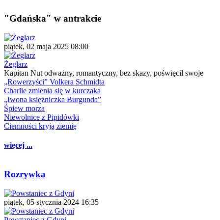
"Gdańska" w antrakcie
piątek, 02 maja 2025 08:00
Żeglarz
Kapitan Nut odważny, romantyczny, bez skazy, poświęcił swoje
„Rowerzyści” Volkera Schmidta
Charlie zmienia się w kurczaka
„Iwona księżniczka Burgunda”
Śpiew morza
Niewolnice z Pipidówki
Ciemności kryją ziemię
więcej ...
Rozrywka
piątek, 05 stycznia 2024 16:35
Powstaniec z Gdyni