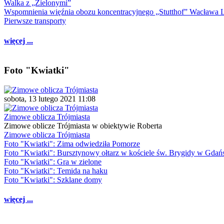
Walka z „Zielonymi”
Wspomnienia więźnia obozu koncentracyjnego „Stutthof” Wacława 
Pierwsze transporty
więcej ...
Foto "Kwiatki"
sobota, 13 lutego 2021 11:08
Zimowe oblicza Trójmiasta
Zimowe oblicze Trójmiasta w obiektywie Roberta
Zimowe oblicza Trójmiasta
Foto "Kwiatki": Zima odwiedziła Pomorze
Foto "Kwiatki": Bursztynowy ołtarz w kościele św. Brygidy w Gdań
Foto "Kwiatki": Gra w zielone
Foto "Kwiatki": Temida na haku
Foto "Kwiatki": Szklane domy
więcej ...