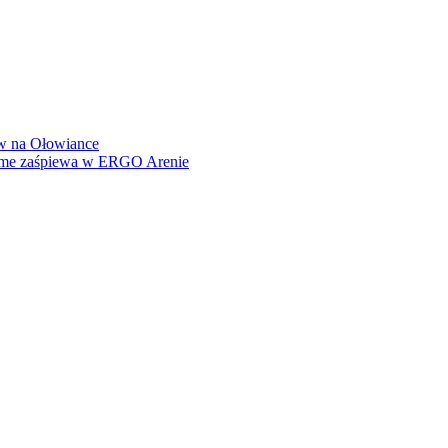
how na Ołowiance
Dame zaśpiewa w ERGO Arenie