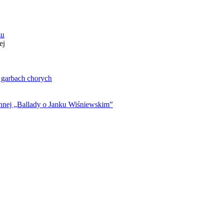
zu
ej
. garbach chorych
ynnej „Ballady o Janku Wiśniewskim”