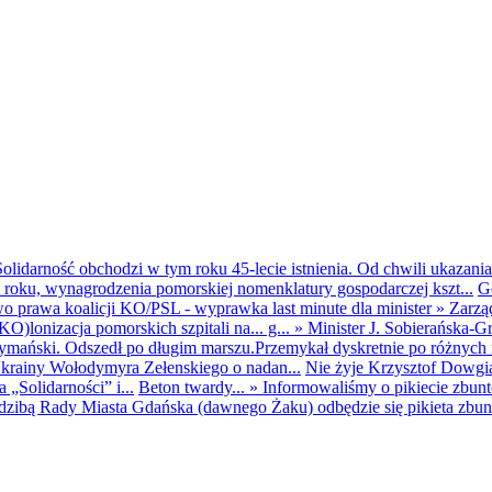
olidarność obchodzi w tym roku 45-lecie istnienia. Od chwili ukazania
25 roku, wynagrodzenia pomorskiej nomenklatury gospodarczej kszt...
G
o prawa koalicji KO/PSL - wyprawka last minute dla minister
»
Zarzą
O)lonizacja pomorskich szpitali na... g...
»
Minister J. Sobierańska-G
mański. Odszedł po długim marszu.Przemykał dyskretnie po różnych r
krainy Wołodymyra Zełenskiego o nadan...
Nie żyje Krzysztof Dowgiał
„Solidarności” i...
Beton twardy...
»
Informowaliśmy o pikiecie zbu
dzibą Rady Miasta Gdańska (dawnego Żaku) odbędzie się pikieta zbun