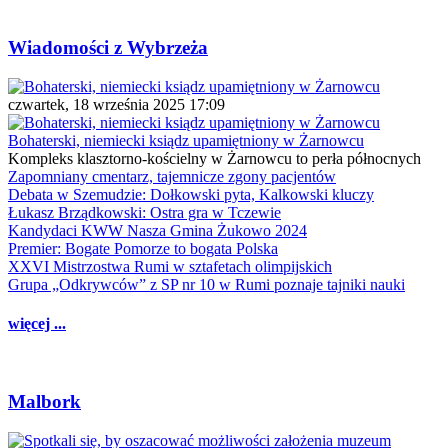
Wiadomości z Wybrzeża
czwartek, 18 września 2025 17:09
Bohaterski, niemiecki ksiądz upamiętniony w Żarnowcu
Kompleks klasztorno-kościelny w Żarnowcu to perła północnych
Zapomniany cmentarz, tajemnicze zgony pacjentów
Debata w Szemudzie: Dołkowski pyta, Kalkowski kluczy
Łukasz Brządkowski: Ostra gra w Tczewie
Kandydaci KWW Nasza Gmina Żukowo 2024
Premier: Bogate Pomorze to bogata Polska
XXVI Mistrzostwa Rumi w sztafetach olimpijskich
Grupa „Odkrywców” z SP nr 10 w Rumi poznaje tajniki nauki
więcej ...
Malbork