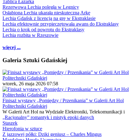
Tablica Łazarka
Rezerwowa Lechia poległa w Legnicy
Osłabiona Lechia ukarała nieskuteczną Arkę
Lechia Gdańsk z licencją na grę w Ekstraklasie
Lechia efektownie przypieczętowała awans do Ekstraklasy
Lechia o krok od powrotu do Ekstraklasy
Lechia rozbita w Rzeszowie
więcej ...
Galeria Sztuki Gdańskiej
wtorek, 26 maja 2026 07:58
Finisaż wystawy „Pomiędzy / Przenikania” w Galerii Art Hol
Politechniki Gdańskiej
W Galerii Art Hol na Wydziale Elektroniki, Telekomunikacji i
„Racjonalny” romantyk i mistyk epoki danych
Staszek
Hierofonia w sztuce
Z jazzowej półki: Dziki geniusz – Charles Mingus
Magdalena Heyda-Usarewicz