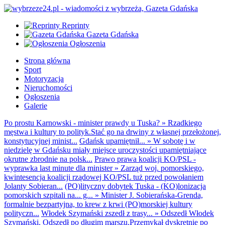
Reprinty
Gazeta Gdańska
Ogłoszenia
Strona główna
Sport
Motoryzacja
Nieruchomości
Ogłoszenia
Galerie
Po prostu Karnowski - minister prawdy u Tuska?
»
Rzadkiego
męstwa i kultury to polityk.Stać go na drwiny z własnej przełożonej,
konstytucyjnej minist...
Gdańsk upamiętnił...
»
W sobotę i w
niedzielę w Gdańsku miały miejsce uroczystości upamiętniające
okrutne zbrodnie na polsk...
Prawo prawa koalicji KO/PSL -
wyprawka last minute dla minister
»
Zarząd woj. pomorskiego,
kwintesencja koalicji rządowej KO/PSL tuż przed powołaniem
Jolanty Sobieran...
(PO)lityczny dobytek Tuska - (KO)lonizacja
pomorskich szpitali na... g...
»
Minister J. Sobierańska-Grenda,
formalnie bezpartyjna, to krew z krwi (PO)morskiej kultury
polityczn...
Włodek Szymański zszedł z trasy...
»
Odszedł Włodek
Szymański. Odszedł po długim marszu.Przemykał dyskretnie po