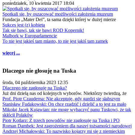
poniedziałek, 10 kwietnia 2017 18:04
Spotkali się, by oszacować możliwości założenia muzeum
Fundacja „Mater Dei”, ta sama dzięki której w dużej mierze
Sukces jest (z) kobietą
Tak się bawi, tak się bawi ROD Kopernik!
Malbork w Europarlamencie
To nie jest jakieś tam miasto, to nie jest jakiś tam zamek
więcej ...
Dlaczego nie głosuję na Tuska
środa, 04 października 2023 12:35
Dlaczego nie zagłosuję na Tuska?
Już dni dzielą nas od kolejnych wyborów. Niektórzy twierdzą, że
Prof. Piotr Czauderna: Nie akceptuję, gdy gardzi się słabszym
Stanisław Fudakowski: On chce rządzić i dzielić a to jest za mało
Mikołaj Jacek Kujawian: nie mogę wybaczyć panu Tuskowi, że tak
skłócił Polaków
Piotr Kotlarz: Z trzech powodów nie zagłosuję na Tuska i PO
Roman Dambek: Jest zagrożeniem dla naszej tożsamości narodowej
Andrzej Michałowski: To nazwisko kojarzy mi się z niemieckim