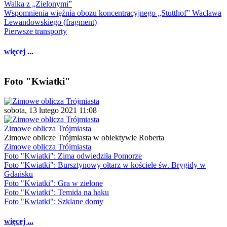
Walka z „Zielonymi”
Wspomnienia więźnia obozu koncentracyjnego „Stutthof” Wacława
Lewandowskiego (fragment)
Pierwsze transporty
więcej ...
Foto "Kwiatki"
sobota, 13 lutego 2021 11:08
Zimowe oblicza Trójmiasta
Zimowe oblicze Trójmiasta w obiektywie Roberta
Zimowe oblicza Trójmiasta
Foto "Kwiatki": Zima odwiedziła Pomorze
Foto "Kwiatki": Bursztynowy ołtarz w kościele św. Brygidy w
Gdańsku
Foto "Kwiatki": Gra w zielone
Foto "Kwiatki": Temida na haku
Foto "Kwiatki": Szklane domy
więcej ...