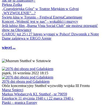
Jak się tu znaleźliśmy?
Piękna Zośka
„Czarodziejska Góra” w Teatrze Miejskim w Gdyni
„WYZWOLENIE”...?
Święto kina w Toruniu – Festiwal EnergaCamerimage
Koncert „Wolność jest w nas” - wokaliści i muzycy
Jeśli lubisz film „Buena Vista Social Club” nie możesz przegapić
show na Ołowiance
GAROU już 25 i 27 lutego wystąpi w Polsce! Dzwonnik z Notre
Dame zaśpiewa w ERGO Arenie
więcej ...
piątek, 16 września 2022 18:15
2076 dni obozu pod Gdańskiem
Obóz koncentracyjny Stutthof wyzwoliły wojska III Frontu
Marsz Śmierci
Markus Włodarczyk KL Stutthof - nr 79059
Egzekucje 11 stycznia 1940 r. i 22 marca 1940 r.
Piaski – granica Europy