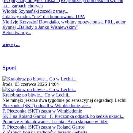
(PO)lityczny dobytek Tuska - (KO)lonizacja pomorskich szpitali
na... garbach chorych
Włodek Szymański zszedł z trasy...
Gdańscy radni: "nie" dla honorowania UPA
Nie żyje Krzysztof Dowgiałło, wybitny opozycjonista PRL, autor
słynnej „Ballady o Janku Wiśniewskim”
Beton twardy...
więcej ...
Sport
środa, 03 czerwca 2026 14:04
Krajobraz po bitwie... Co w Lechii...
Nie minęło jeszcze dwa tygodnie po sensacyjnej degradacji Lechii
Pieczonka (SKT) odpadł w Wimbledonie, ale...
F. Pieczonka (SKT) zagra w Wimbledonie
SKT na Roland Garros - F. Pieczonka odpadł, bo sędzia ukradł...
Pomorze znokautowane - Lechia i Arka skopane w lidze
F. Pieczonka (SKT) zagra w Roland Garros
Z różnych boisk i stadionów Jerzego Geberta