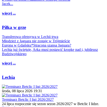
Jacek...
więcej ...
Piłka w grze
Transferowa ofensywa w Lechii trwa
Młodzież z Jaguara nie zostaje w Trójmieście
Europa w Gdańsku*Stracona szansa Jaguara?
Lechia już świętuje, Arka musi postawić kropkę nad i, jubileusz
Budziwojskiego
więcej ...
Lechia
środa, 08 lipca 2026 19:31
Terminarz Betclic I ligi 2026/2027
24 lipca rozpocznie się sezon sezon 2026/2027 w Betclic I lidze.