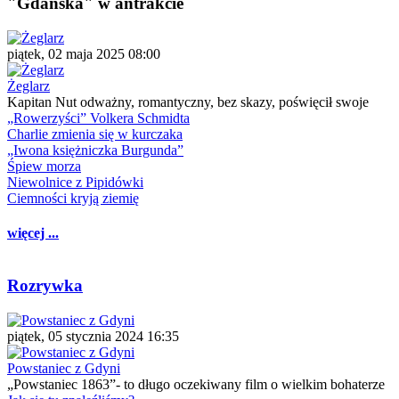
"Gdańska" w antrakcie
piątek, 02 maja 2025 08:00
Żeglarz
Kapitan Nut odważny, romantyczny, bez skazy, poświęcił swoje
„Rowerzyści” Volkera Schmidta
Charlie zmienia się w kurczaka
„Iwona księżniczka Burgunda”
Śpiew morza
Niewolnice z Pipidówki
Ciemności kryją ziemię
więcej ...
Rozrywka
piątek, 05 stycznia 2024 16:35
Powstaniec z Gdyni
„Powstaniec 1863”- to długo oczekiwany film o wielkim bohaterze