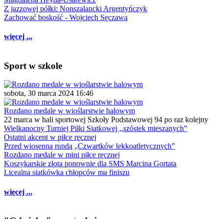
Z jazzowej półki: Nonszalancki Argentyńczyk
Zachować boskość - Wojciech Sęczawa
więcej ...
Sport w szkole
sobota, 30 marca 2024 16:46
Rozdano medale w wioślarstwie halowym
22 marca w hali sportowej Szkoły Podstawowej 94 po raz kolejny
Wielkanocny Turniej Piłki Siatkowej ,,szóstek mieszanych”
Ostatni akcent w piłce ręcznej
Przed wiosenną rundą „Czwartków lekkoatletycznych”
Rozdano medale w mini piłce ręcznej
Koszykarskie złota ponownie dla SMS Marcina Gortata
Licealna siatkówka chłopców ma finiszu
więcej ...