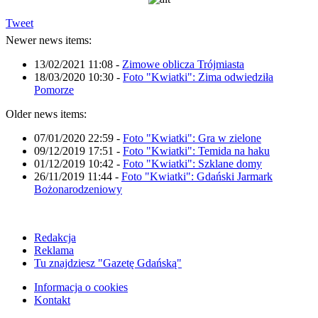
Tweet
Newer news items:
13/02/2021 11:08
-
Zimowe oblicza Trójmiasta
18/03/2020 10:30
-
Foto "Kwiatki": Zima odwiedziła
Pomorze
Older news items:
07/01/2020 22:59
-
Foto "Kwiatki": Gra w zielone
09/12/2019 17:51
-
Foto "Kwiatki": Temida na haku
01/12/2019 10:42
-
Foto "Kwiatki": Szklane domy
26/11/2019 11:44
-
Foto "Kwiatki": Gdański Jarmark
Bożonarodzeniowy
Redakcja
Reklama
Tu znajdziesz "Gazetę Gdańską"
Informacja o cookies
Kontakt