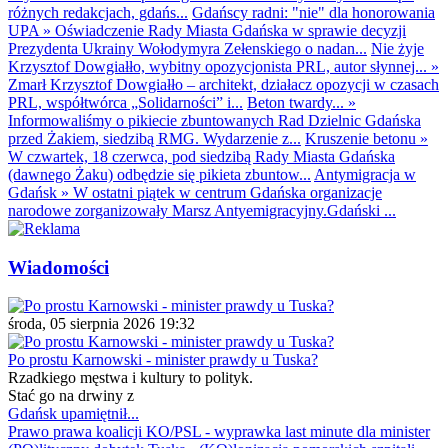
różnych redakcjach, gdańs...
Gdańscy radni: "nie" dla honorowania
UPA
»
Oświadczenie Rady Miasta Gdańska w sprawie decyzji
Prezydenta Ukrainy Wołodymyra Zełenskiego o nadan...
Nie żyje
Krzysztof Dowgiałło, wybitny opozycjonista PRL, autor słynnej...
»
Zmarł Krzysztof Dowgiałło – architekt, działacz opozycji w czasach
PRL, współtwórca „Solidarności” i...
Beton twardy...
»
Informowaliśmy o pikiecie zbuntowanych Rad Dzielnic Gdańska
przed Żakiem, siedzibą RMG. Wydarzenie z...
Kruszenie betonu
»
W czwartek, 18 czerwca, pod siedzibą Rady Miasta Gdańska
(dawnego Żaku) odbędzie się pikieta zbuntow...
Antymigracja w
Gdańsk
»
W ostatni piątek w centrum Gdańska organizacje
narodowe zorganizowały Marsz Antyemigracyjny.Gdański ...
Wiadomości
środa, 05 sierpnia 2026 19:32
Po prostu Karnowski - minister prawdy u Tuska?
Rzadkiego męstwa i kultury to polityk.
Stać go na drwiny z
Gdańsk upamiętnił...
Prawo prawa koalicji KO/PSL - wyprawka last minute dla minister