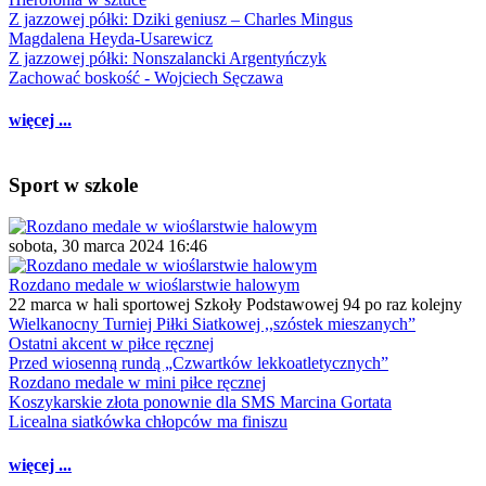
Z jazzowej półki: Dziki geniusz – Charles Mingus
Magdalena Heyda-Usarewicz
Z jazzowej półki: Nonszalancki Argentyńczyk
Zachować boskość - Wojciech Sęczawa
więcej ...
Sport w szkole
sobota, 30 marca 2024 16:46
Rozdano medale w wioślarstwie halowym
22 marca w hali sportowej Szkoły Podstawowej 94 po raz kolejny
Wielkanocny Turniej Piłki Siatkowej ,,szóstek mieszanych”
Ostatni akcent w piłce ręcznej
Przed wiosenną rundą „Czwartków lekkoatletycznych”
Rozdano medale w mini piłce ręcznej
Koszykarskie złota ponownie dla SMS Marcina Gortata
Licealna siatkówka chłopców ma finiszu
więcej ...