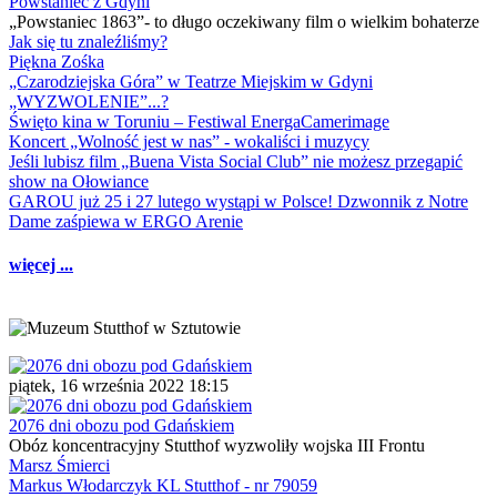
Powstaniec z Gdyni
„Powstaniec 1863”- to długo oczekiwany film o wielkim bohaterze
Jak się tu znaleźliśmy?
Piękna Zośka
„Czarodziejska Góra” w Teatrze Miejskim w Gdyni
„WYZWOLENIE”...?
Święto kina w Toruniu – Festiwal EnergaCamerimage
Koncert „Wolność jest w nas” - wokaliści i muzycy
Jeśli lubisz film „Buena Vista Social Club” nie możesz przegapić
show na Ołowiance
GAROU już 25 i 27 lutego wystąpi w Polsce! Dzwonnik z Notre
Dame zaśpiewa w ERGO Arenie
więcej ...
piątek, 16 września 2022 18:15
2076 dni obozu pod Gdańskiem
Obóz koncentracyjny Stutthof wyzwoliły wojska III Frontu
Marsz Śmierci
Markus Włodarczyk KL Stutthof - nr 79059