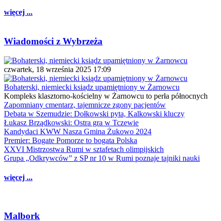
więcej ...
Wiadomości z Wybrzeża
czwartek, 18 września 2025 17:09
Bohaterski, niemiecki ksiądz upamiętniony w Żarnowcu
Kompleks klasztorno-kościelny w Żarnowcu to perła północnych
Zapomniany cmentarz, tajemnicze zgony pacjentów
Debata w Szemudzie: Dołkowski pyta, Kalkowski kluczy
Łukasz Brządkowski: Ostra gra w Tczewie
Kandydaci KWW Nasza Gmina Żukowo 2024
Premier: Bogate Pomorze to bogata Polska
XXVI Mistrzostwa Rumi w sztafetach olimpijskich
Grupa „Odkrywców” z SP nr 10 w Rumi poznaje tajniki nauki
więcej ...
Malbork