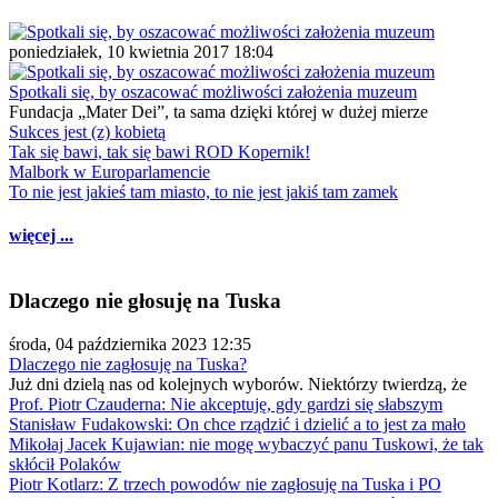
poniedziałek, 10 kwietnia 2017 18:04
Spotkali się, by oszacować możliwości założenia muzeum
Fundacja „Mater Dei”, ta sama dzięki której w dużej mierze
Sukces jest (z) kobietą
Tak się bawi, tak się bawi ROD Kopernik!
Malbork w Europarlamencie
To nie jest jakieś tam miasto, to nie jest jakiś tam zamek
więcej ...
Dlaczego nie głosuję na Tuska
środa, 04 października 2023 12:35
Dlaczego nie zagłosuję na Tuska?
Już dni dzielą nas od kolejnych wyborów. Niektórzy twierdzą, że
Prof. Piotr Czauderna: Nie akceptuję, gdy gardzi się słabszym
Stanisław Fudakowski: On chce rządzić i dzielić a to jest za mało
Mikołaj Jacek Kujawian: nie mogę wybaczyć panu Tuskowi, że tak
skłócił Polaków
Piotr Kotlarz: Z trzech powodów nie zagłosuję na Tuska i PO