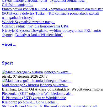
Czytaj historię u źródła. 45 lat "Tygodnika Solidarność"
Gdańsk upamiętnił...
Prawo prawa koalicji KO/PSL - wyprawka last minute dla minister
(PO)lityczny dobytek Tuska - (KO)lonizacja pomorskich szpitali
na... garbach chorych
Włodek Szymański zszedł z trasy...
Gdańscy radni: "nie" dla honorowania UPA
Nie żyje Krzysztof Dowgiałło, wybitny opozycjonista PRL, autor
słynnej „Ballady o Janku Wiśniewskim”
więcej ...
Sport
piątek, 07 sierpnia 2026 20:48
Mati dlaczego? - historia jednego piłkarza...
Bramkarz Lechii. Od A-klasy do Ekstraklasy. Współtwórca historii
Pieczonka (SKT) odpadł w Wimbledonie, ale...
F. Pieczonka (SKT) zagra w Wimbledonie
Krajobraz po bitwie... Co w Lechii...
SKT na Roland Garros - F. Pieczonka odpadł, bo sędzia ukradł...