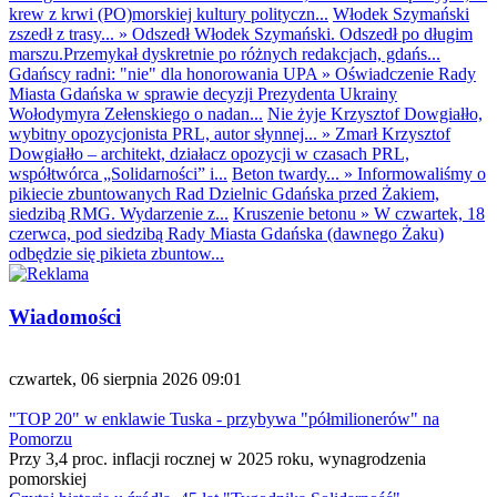
krew z krwi (PO)morskiej kultury polityczn...
Włodek Szymański
zszedł z trasy...
»
Odszedł Włodek Szymański. Odszedł po długim
marszu.Przemykał dyskretnie po różnych redakcjach, gdańs...
Gdańscy radni: "nie" dla honorowania UPA
»
Oświadczenie Rady
Miasta Gdańska w sprawie decyzji Prezydenta Ukrainy
Wołodymyra Zełenskiego o nadan...
Nie żyje Krzysztof Dowgiałło,
wybitny opozycjonista PRL, autor słynnej...
»
Zmarł Krzysztof
Dowgiałło – architekt, działacz opozycji w czasach PRL,
współtwórca „Solidarności” i...
Beton twardy...
»
Informowaliśmy o
pikiecie zbuntowanych Rad Dzielnic Gdańska przed Żakiem,
siedzibą RMG. Wydarzenie z...
Kruszenie betonu
»
W czwartek, 18
czerwca, pod siedzibą Rady Miasta Gdańska (dawnego Żaku)
odbędzie się pikieta zbuntow...
Wiadomości
czwartek, 06 sierpnia 2026 09:01
"TOP 20" w enklawie Tuska - przybywa "półmilionerów" na
Pomorzu
Przy 3,4 proc. inflacji rocznej w 2025 roku, wynagrodzenia
pomorskiej