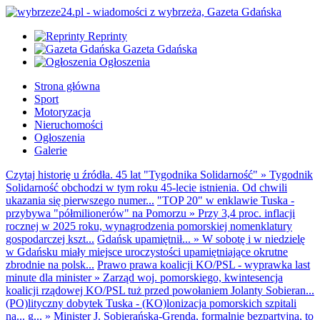
Reprinty
Gazeta Gdańska
Ogłoszenia
Strona główna
Sport
Motoryzacja
Nieruchomości
Ogłoszenia
Galerie
Czytaj historię u źródła. 45 lat "Tygodnika Solidarność"
»
Tygodnik
Solidarność obchodzi w tym roku 45-lecie istnienia. Od chwili
ukazania się pierwszego numer...
"TOP 20" w enklawie Tuska -
przybywa "półmilionerów" na Pomorzu
»
Przy 3,4 proc. inflacji
rocznej w 2025 roku, wynagrodzenia pomorskiej nomenklatury
gospodarczej kszt...
Gdańsk upamiętnił...
»
W sobotę i w niedzielę
w Gdańsku miały miejsce uroczystości upamiętniające okrutne
zbrodnie na polsk...
Prawo prawa koalicji KO/PSL - wyprawka last
minute dla minister
»
Zarząd woj. pomorskiego, kwintesencja
koalicji rządowej KO/PSL tuż przed powołaniem Jolanty Sobieran...
(PO)lityczny dobytek Tuska - (KO)lonizacja pomorskich szpitali
na... g...
»
Minister J. Sobierańska-Grenda, formalnie bezpartyjna, to