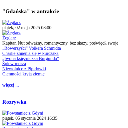
"Gdańska" w antrakcie
piątek, 02 maja 2025 08:00
Żeglarz
Kapitan Nut odważny, romantyczny, bez skazy, poświęcił swoje
„Rowerzyści” Volkera Schmidta
Charlie zmienia się w kurczaka
„Iwona księżniczka Burgunda”
Śpiew morza
Niewolnice z Pipidówki
Ciemności kryją ziemię
więcej ...
Rozrywka
piątek, 05 stycznia 2024 16:35