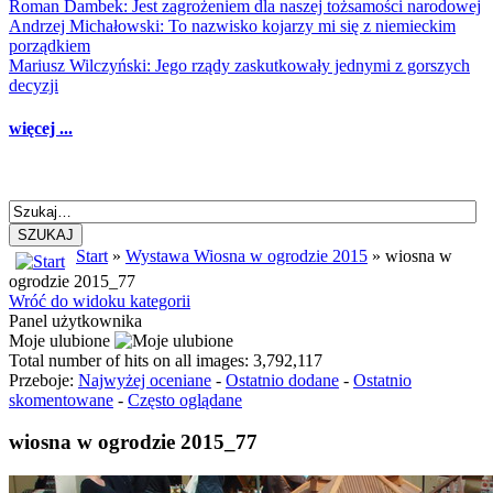
Roman Dambek: Jest zagrożeniem dla naszej tożsamości narodowej
Andrzej Michałowski: To nazwisko kojarzy mi się z niemieckim
porządkiem
Mariusz Wilczyński: Jego rządy zaskutkowały jednymi z gorszych
decyzji
więcej ...
SZUKAJ
Start
»
Wystawa Wiosna w ogrodzie 2015
» wiosna w
ogrodzie 2015_77
Wróć do widoku kategorii
Panel użytkownika
Moje ulubione
Total number of hits on all images: 3,792,117
Przeboje:
Najwyżej oceniane
-
Ostatnio dodane
-
Ostatnio
skomentowane
-
Często oglądane
wiosna w ogrodzie 2015_77