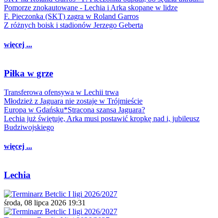
Pomorze znokautowane - Lechia i Arka skopane w lidze
F. Pieczonka (SKT) zagra w Roland Garros
Z różnych boisk i stadionów Jerzego Geberta
więcej ...
Piłka w grze
Transferowa ofensywa w Lechii trwa
Młodzież z Jaguara nie zostaje w Trójmieście
Europa w Gdańsku*Stracona szansa Jaguara?
Lechia już świętuje, Arka musi postawić kropkę nad i, jubileusz
Budziwojskiego
więcej ...
Lechia
środa, 08 lipca 2026 19:31