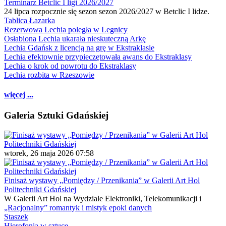
Terminarz Betclic I ligi 2026/2027
24 lipca rozpocznie się sezon sezon 2026/2027 w Betclic I lidze.
Tablica Łazarka
Rezerwowa Lechia poległa w Legnicy
Osłabiona Lechia ukarała nieskuteczną Arkę
Lechia Gdańsk z licencją na grę w Ekstraklasie
Lechia efektownie przypieczętowała awans do Ekstraklasy
Lechia o krok od powrotu do Ekstraklasy
Lechia rozbita w Rzeszowie
więcej ...
Galeria Sztuki Gdańskiej
wtorek, 26 maja 2026 07:58
Finisaż wystawy „Pomiędzy / Przenikania” w Galerii Art Hol
Politechniki Gdańskiej
W Galerii Art Hol na Wydziale Elektroniki, Telekomunikacji i
„Racjonalny” romantyk i mistyk epoki danych
Staszek
Hierofonia w sztuce