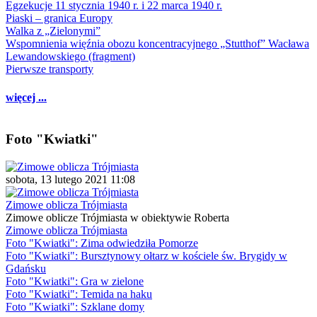
Egzekucje 11 stycznia 1940 r. i 22 marca 1940 r.
Piaski – granica Europy
Walka z „Zielonymi”
Wspomnienia więźnia obozu koncentracyjnego „Stutthof” Wacława
Lewandowskiego (fragment)
Pierwsze transporty
więcej ...
Foto "Kwiatki"
sobota, 13 lutego 2021 11:08
Zimowe oblicza Trójmiasta
Zimowe oblicze Trójmiasta w obiektywie Roberta
Zimowe oblicza Trójmiasta
Foto "Kwiatki": Zima odwiedziła Pomorze
Foto "Kwiatki": Bursztynowy ołtarz w kościele św. Brygidy w
Gdańsku
Foto "Kwiatki": Gra w zielone
Foto "Kwiatki": Temida na haku
Foto "Kwiatki": Szklane domy