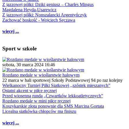
Z jazzowej półki: Dziki geniusz – Charles Mingus
Magdalena Heyda-Usarewicz
Z jazzowej półki: Nonszalancki Argentyńczyk
Zachować boskość - Wojciech Sęczawa
więcej ...
Sport w szkole
sobota, 30 marca 2024 16:46
Rozdano medale w wioślarstwie halowym
22 marca w hali sportowej Szkoły Podstawowej 94 po raz kolejny
Wielkanocny Turniej Piłki Siatkowej ,,szóstek mieszanych”
Ostatni akcent w piłce ręcznej
Przed wiosenną rundą „Czwartków lekkoatletycznych”
Rozdano medale w mini piłce ręcznej
Koszykarskie złota ponownie dla SMS Marcina Gortata
Licealna siatkówka chłopców ma finiszu
więcej ...