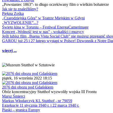
„Powstaniec 1863”- to długo oczekiwany film o wielkim bohaterze
Jak się tu znaleźliśmy?
Piękna Zośka
„Czarodziejska Góra” w Teatrze Miejskim w Gdyni
„WYZWOLENIE”...?
Święto kina w Toruniu – Festiwal EnergaCamerimage
Koncert „Wolność jest w nas” - wokaliści i muzycy
Jeśli lubisz film „Buena Vista Social Club” nie możesz przegapić s
GAROU już 25 i 27 lutego wystąpi w Polsce! Dzwonnik z Notre 
więcej ...
piątek, 16 września 2022 18:15
2076 dni obozu pod Gdańskiem
Obóz koncentracyjny Stutthof wyzwoliły wojska III Frontu
Marsz Śmierci
Markus Włodarczyk KL Stutthof - nr 79059
Egzekucje 11 stycznia 1940 r. i 22 marca 1940 r.
Piaski – granica Europy