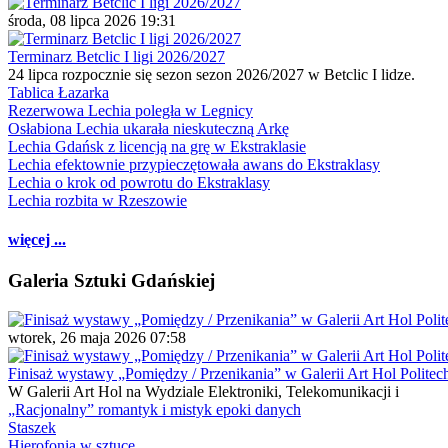
środa, 08 lipca 2026 19:31
Terminarz Betclic I ligi 2026/2027
24 lipca rozpocznie się sezon sezon 2026/2027 w Betclic I lidze.
Tablica Łazarka
Rezerwowa Lechia poległa w Legnicy
Osłabiona Lechia ukarała nieskuteczną Arkę
Lechia Gdańsk z licencją na grę w Ekstraklasie
Lechia efektownie przypieczętowała awans do Ekstraklasy
Lechia o krok od powrotu do Ekstraklasy
Lechia rozbita w Rzeszowie
więcej ...
Galeria Sztuki Gdańskiej
wtorek, 26 maja 2026 07:58
Finisaż wystawy „Pomiędzy / Przenikania” w Galerii Art Hol Politec
W Galerii Art Hol na Wydziale Elektroniki, Telekomunikacji i
„Racjonalny” romantyk i mistyk epoki danych
Staszek
Hierofonia w sztuce