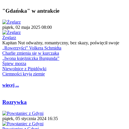
"Gdańska" w antrakcie
piątek, 02 maja 2025 08:00
Żeglarz
Kapitan Nut odważny, romantyczny, bez skazy, poświęcił swoje
„Rowerzyści” Volkera Schmidta
Charlie zmienia się w kurczaka
„Iwona księżniczka Burgunda”
Śpiew morza
Niewolnice z Pipidówki
Ciemności kryją ziemię
więcej ...
Rozrywka
piątek, 05 stycznia 2024 16:35
Powstaniec z Gdyni