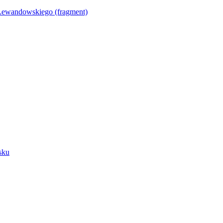
Lewandowskiego (fragment)
sku