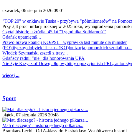
czwartek, 06 sierpnia 2026 09:01
"TOP 20" w enklawie Tuska - przybywa "półmilionerów" na Pomor
Przy 3,4 proc. inflacji rocznej w 2025 roku, wynagrodzenia pomorski
Czytaj historię u źródła. 45 lat "Tygodnika Solidarność"
Gdańsk upamiętnił...
Prawo prawa koalicji KO/PSL - wyprawka last minute dla minister
(PO)lityczny dobytek Tuska - (KO)lonizacja pomorskich szpitali na..
Włodek Szymański zszedł z trasy...
Gdańscy radni: "nie" dla honorowania UPA
Nie żyje Krzysztof Dowgiałło, wybitny opozycjonista PRL, autor sł
więcej ...
Sport
piątek, 07 sierpnia 2026 20:48
Mati dlaczego? - historia jednego piłkarza...
Bramkarz Lechii. Od A-klasy do Ekstraklasy. Współtwórca historii