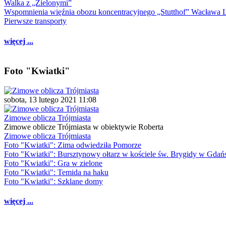
Walka z „Zielonymi”
Wspomnienia więźnia obozu koncentracyjnego „Stutthof” Wacława 
Pierwsze transporty
więcej ...
Foto "Kwiatki"
sobota, 13 lutego 2021 11:08
Zimowe oblicza Trójmiasta
Zimowe oblicze Trójmiasta w obiektywie Roberta
Zimowe oblicza Trójmiasta
Foto "Kwiatki": Zima odwiedziła Pomorze
Foto "Kwiatki": Bursztynowy ołtarz w kościele św. Brygidy w Gdań
Foto "Kwiatki": Gra w zielone
Foto "Kwiatki": Temida na haku
Foto "Kwiatki": Szklane domy
więcej ...