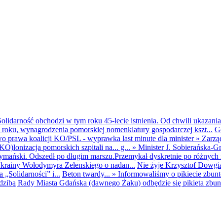
olidarność obchodzi w tym roku 45-lecie istnienia. Od chwili ukazania
25 roku, wynagrodzenia pomorskiej nomenklatury gospodarczej kszt...
G
o prawa koalicji KO/PSL - wyprawka last minute dla minister
»
Zarzą
O)lonizacja pomorskich szpitali na... g...
»
Minister J. Sobierańska-G
mański. Odszedł po długim marszu.Przemykał dyskretnie po różnych r
krainy Wołodymyra Zełenskiego o nadan...
Nie żyje Krzysztof Dowgiał
„Solidarności” i...
Beton twardy...
»
Informowaliśmy o pikiecie zbu
dzibą Rady Miasta Gdańska (dawnego Żaku) odbędzie się pikieta zbun