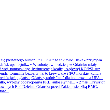
 się pierwszego numer...
"TOP 20" w enklawie Tuska - przybywa
dańsk upamiętnił...
»
W sobotę i w niedzielę w Gdańsku miały
d woj. pomorskiego, kwintesencja koalicji rządowej KO/PSL tuż
renda, formalnie bezpartyjna, to krew z krwi (PO)morskiej kultury
edakcjach, gdańs...
Gdańscy radni: "nie" dla honorowania UPA
»
ło, wybitny opozycjonista PRL, autor słynnej...
»
Zmarł Krzysztof
ntowanych Rad Dzielnic Gdańska przed Żakiem, siedzibą RMG.
tow...