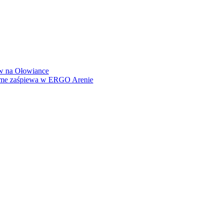
how na Ołowiance
Dame zaśpiewa w ERGO Arenie