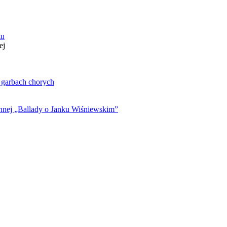
zu
ej
. garbach chorych
ynnej „Ballady o Janku Wiśniewskim”