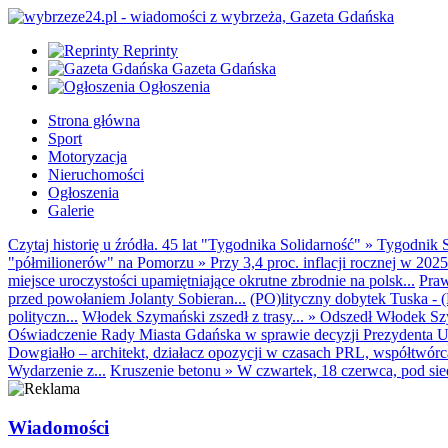
Reprinty
Gazeta Gdańska
Ogłoszenia
Strona główna
Sport
Motoryzacja
Nieruchomości
Ogłoszenia
Galerie
Czytaj historię u źródła. 45 lat "Tygodnika Solidarność"
»
Tygodnik S
"półmilionerów" na Pomorzu
»
Przy 3,4 proc. inflacji rocznej w 20
miejsce uroczystości upamiętniające okrutne zbrodnie na polsk...
Praw
przed powołaniem Jolanty Sobieran...
(PO)lityczny dobytek Tuska - (K
polityczn...
Włodek Szymański zszedł z trasy...
»
Odszedł Włodek Szy
Oświadczenie Rady Miasta Gdańska w sprawie decyzji Prezydenta U
Dowgiałło – architekt, działacz opozycji w czasach PRL, współtwórca 
Wydarzenie z...
Kruszenie betonu
»
W czwartek, 18 czerwca, pod sie
Wiadomości