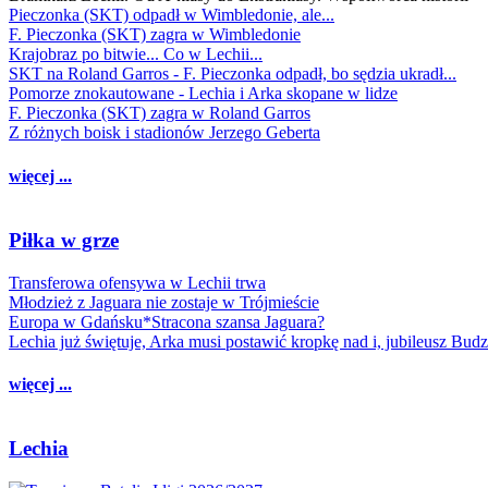
Pieczonka (SKT) odpadł w Wimbledonie, ale...
F. Pieczonka (SKT) zagra w Wimbledonie
Krajobraz po bitwie... Co w Lechii...
SKT na Roland Garros - F. Pieczonka odpadł, bo sędzia ukradł...
Pomorze znokautowane - Lechia i Arka skopane w lidze
F. Pieczonka (SKT) zagra w Roland Garros
Z różnych boisk i stadionów Jerzego Geberta
więcej ...
Piłka w grze
Transferowa ofensywa w Lechii trwa
Młodzież z Jaguara nie zostaje w Trójmieście
Europa w Gdańsku*Stracona szansa Jaguara?
Lechia już świętuje, Arka musi postawić kropkę nad i, jubileusz Bud
więcej ...
Lechia