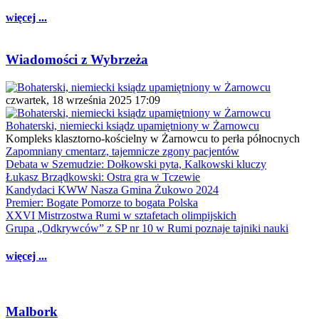
więcej ...
Wiadomości z Wybrzeża
czwartek, 18 września 2025 17:09
Bohaterski, niemiecki ksiądz upamiętniony w Żarnowcu
Kompleks klasztorno-kościelny w Żarnowcu to perła północnych
Zapomniany cmentarz, tajemnicze zgony pacjentów
Debata w Szemudzie: Dołkowski pyta, Kalkowski kluczy
Łukasz Brządkowski: Ostra gra w Tczewie
Kandydaci KWW Nasza Gmina Żukowo 2024
Premier: Bogate Pomorze to bogata Polska
XXVI Mistrzostwa Rumi w sztafetach olimpijskich
Grupa „Odkrywców” z SP nr 10 w Rumi poznaje tajniki nauki
więcej ...
Malbork