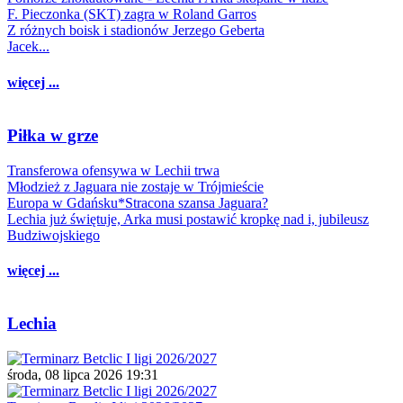
F. Pieczonka (SKT) zagra w Roland Garros
Z różnych boisk i stadionów Jerzego Geberta
Jacek...
więcej ...
Piłka w grze
Transferowa ofensywa w Lechii trwa
Młodzież z Jaguara nie zostaje w Trójmieście
Europa w Gdańsku*Stracona szansa Jaguara?
Lechia już świętuje, Arka musi postawić kropkę nad i, jubileusz
Budziwojskiego
więcej ...
Lechia
środa, 08 lipca 2026 19:31