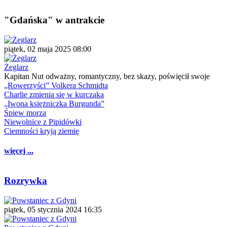
"Gdańska" w antrakcie
piątek, 02 maja 2025 08:00
Żeglarz
Kapitan Nut odważny, romantyczny, bez skazy, poświęcił swoje
„Rowerzyści” Volkera Schmidta
Charlie zmienia się w kurczaka
„Iwona księżniczka Burgunda”
Śpiew morza
Niewolnice z Pipidówki
Ciemności kryją ziemię
więcej ...
Rozrywka
piątek, 05 stycznia 2024 16:35