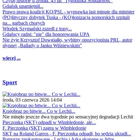
Czytaj historię u źródła. 45 lat "Tygodnika Solidarność"
Gdańsk upamiętnił...
Prawo prawa koalicji KO/PSL - wyprawka last minute dla minister
(PO)lityczny dobytek Tuska - (KO)lonizacja pomorskich szpitali
na... garbach chorych
Włodek Szymański zszedł z trasy...
Gdańscy radni: "nie" dla honorowania UPA
Nie żyje Krzysztof Dowgiałło, wybitny opozycjonista PRL, autor
słynnej „Ballady o Janku Wiśniewskim”
więcej ...
Sport
środa, 03 czerwca 2026 14:04
Krajobraz po bitwie... Co w Lechii...
Nie minęło jeszcze dwa tygodnie po sensacyjnej degradacji Lechii
Pieczonka (SKT) odpadł w Wimbledonie, ale...
F. Pieczonka (SKT) zagra w Wimbledonie
SKT na Roland Garros - F. Pieczonka odpadł, bo sędzia ukradł...
Pomorze znokautowane - Lechia i Arka skopane w lidze