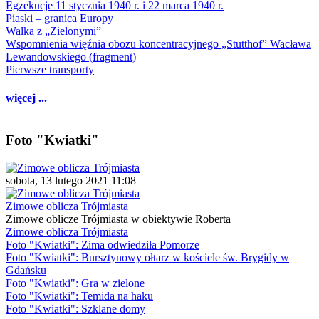
Egzekucje 11 stycznia 1940 r. i 22 marca 1940 r.
Piaski – granica Europy
Walka z „Zielonymi”
Wspomnienia więźnia obozu koncentracyjnego „Stutthof” Wacława
Lewandowskiego (fragment)
Pierwsze transporty
więcej ...
Foto "Kwiatki"
sobota, 13 lutego 2021 11:08
Zimowe oblicza Trójmiasta
Zimowe oblicze Trójmiasta w obiektywie Roberta
Zimowe oblicza Trójmiasta
Foto "Kwiatki": Zima odwiedziła Pomorze
Foto "Kwiatki": Bursztynowy ołtarz w kościele św. Brygidy w
Gdańsku
Foto "Kwiatki": Gra w zielone
Foto "Kwiatki": Temida na haku
Foto "Kwiatki": Szklane domy