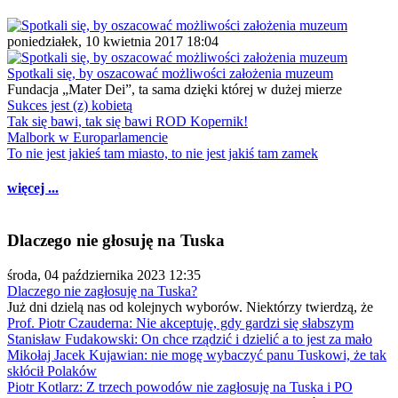
poniedziałek, 10 kwietnia 2017 18:04
Spotkali się, by oszacować możliwości założenia muzeum
Fundacja „Mater Dei”, ta sama dzięki której w dużej mierze
Sukces jest (z) kobietą
Tak się bawi, tak się bawi ROD Kopernik!
Malbork w Europarlamencie
To nie jest jakieś tam miasto, to nie jest jakiś tam zamek
więcej ...
Dlaczego nie głosuję na Tuska
środa, 04 października 2023 12:35
Dlaczego nie zagłosuję na Tuska?
Już dni dzielą nas od kolejnych wyborów. Niektórzy twierdzą, że
Prof. Piotr Czauderna: Nie akceptuję, gdy gardzi się słabszym
Stanisław Fudakowski: On chce rządzić i dzielić a to jest za mało
Mikołaj Jacek Kujawian: nie mogę wybaczyć panu Tuskowi, że tak
skłócił Polaków
Piotr Kotlarz: Z trzech powodów nie zagłosuję na Tuska i PO