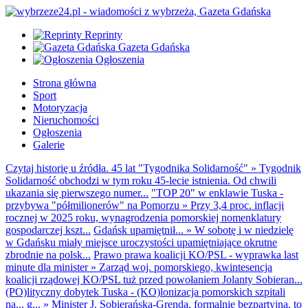
Reprinty
Gazeta Gdańska
Ogłoszenia
Strona główna
Sport
Motoryzacja
Nieruchomości
Ogłoszenia
Galerie
Czytaj historię u źródła. 45 lat "Tygodnika Solidarność"
»
Tygodnik
Solidarność obchodzi w tym roku 45-lecie istnienia. Od chwili
ukazania się pierwszego numer...
"TOP 20" w enklawie Tuska -
przybywa "półmilionerów" na Pomorzu
»
Przy 3,4 proc. inflacji
rocznej w 2025 roku, wynagrodzenia pomorskiej nomenklatury
gospodarczej kszt...
Gdańsk upamiętnił...
»
W sobotę i w niedzielę
w Gdańsku miały miejsce uroczystości upamiętniające okrutne
zbrodnie na polsk...
Prawo prawa koalicji KO/PSL - wyprawka last
minute dla minister
»
Zarząd woj. pomorskiego, kwintesencja
koalicji rządowej KO/PSL tuż przed powołaniem Jolanty Sobieran...
(PO)lityczny dobytek Tuska - (KO)lonizacja pomorskich szpitali
na... g...
»
Minister J. Sobierańska-Grenda, formalnie bezpartyjna, to