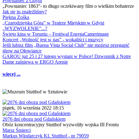
Powstaniec z Gdyni
„Powstaniec 1863”- to długo oczekiwany film o wielkim bohaterze
Jak się tu znaleźliśmy?
Piękna Zośka
„Czarodziejska Góra” w Teatrze Miejskim w Gdyni
„WYZWOLENIE”...?
Święto kina w Toruniu – Festiwal EnergaCamerimage
Koncert „Wolność jest w nas” - wokaliści i muzycy
Jeśli lubisz film „Buena Vista Social Club” nie możesz przegapić
show na Ołowiance
GAROU już 25 i 27 lutego wystąpi w Polsce! Dzwonnik z Notre
Dame zaśpiewa w ERGO Arenie
więcej ...
piątek, 16 września 2022 18:15
2076 dni obozu pod Gdańskiem
Obóz koncentracyjny Stutthof wyzwoliły wojska III Frontu
Marsz Śmierci
Markus Włodarczyk KL Stutthof - nr 79059