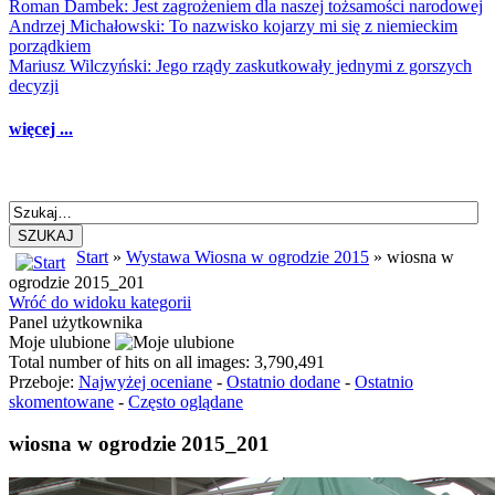
Roman Dambek: Jest zagrożeniem dla naszej tożsamości narodowej
Andrzej Michałowski: To nazwisko kojarzy mi się z niemieckim
porządkiem
Mariusz Wilczyński: Jego rządy zaskutkowały jednymi z gorszych
decyzji
więcej ...
SZUKAJ
Start
»
Wystawa Wiosna w ogrodzie 2015
» wiosna w
ogrodzie 2015_201
Wróć do widoku kategorii
Panel użytkownika
Moje ulubione
Total number of hits on all images: 3,790,491
Przeboje:
Najwyżej oceniane
-
Ostatnio dodane
-
Ostatnio
skomentowane
-
Często oglądane
wiosna w ogrodzie 2015_201