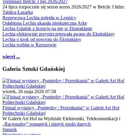
Terminarz Betclic I ligi 2026/2027
24 lipca rozpocznie się sezon sezon 2026/2027 w Betclic I lidze.
Tablica Łazarka
Rezerwowa Lechia poległa w Legnicy
Osłabiona Lechia ukarała nieskuteczną Arkę
Lechia Gdańsk z licencją na grę w Ekstraklasie
Lechia efektownie przypieczętowała awans do Ekstraklasy
Lechia o krok od powrotu do Ekstraklasy
Lechia rozbita w Rzeszowie
więcej ...
Galeria Sztuki Gdańskiej
wtorek, 26 maja 2026 07:58
Finisaż wystawy „Pomiędzy / Przenikania” w Galerii Art Hol
Politechniki Gdańskiej
W Galerii Art Hol na Wydziale Elektroniki, Telekomunikacji i
„Racjonalny” romantyk i mistyk epoki danych
Staszek
Hierofonia w sztuce