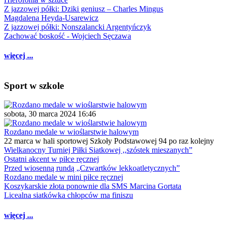
Z jazzowej półki: Dziki geniusz – Charles Mingus
Magdalena Heyda-Usarewicz
Z jazzowej półki: Nonszalancki Argentyńczyk
Zachować boskość - Wojciech Sęczawa
więcej ...
Sport w szkole
sobota, 30 marca 2024 16:46
Rozdano medale w wioślarstwie halowym
22 marca w hali sportowej Szkoły Podstawowej 94 po raz kolejny
Wielkanocny Turniej Piłki Siatkowej ,,szóstek mieszanych”
Ostatni akcent w piłce ręcznej
Przed wiosenną rundą „Czwartków lekkoatletycznych”
Rozdano medale w mini piłce ręcznej
Koszykarskie złota ponownie dla SMS Marcina Gortata
Licealna siatkówka chłopców ma finiszu
więcej ...