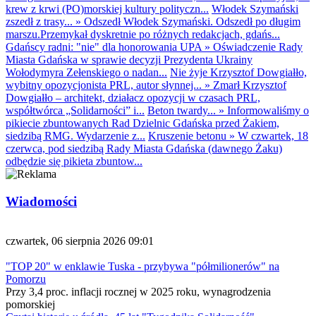
krew z krwi (PO)morskiej kultury polityczn...
Włodek Szymański
zszedł z trasy...
»
Odszedł Włodek Szymański. Odszedł po długim
marszu.Przemykał dyskretnie po różnych redakcjach, gdańs...
Gdańscy radni: "nie" dla honorowania UPA
»
Oświadczenie Rady
Miasta Gdańska w sprawie decyzji Prezydenta Ukrainy
Wołodymyra Zełenskiego o nadan...
Nie żyje Krzysztof Dowgiałło,
wybitny opozycjonista PRL, autor słynnej...
»
Zmarł Krzysztof
Dowgiałło – architekt, działacz opozycji w czasach PRL,
współtwórca „Solidarności” i...
Beton twardy...
»
Informowaliśmy o
pikiecie zbuntowanych Rad Dzielnic Gdańska przed Żakiem,
siedzibą RMG. Wydarzenie z...
Kruszenie betonu
»
W czwartek, 18
czerwca, pod siedzibą Rady Miasta Gdańska (dawnego Żaku)
odbędzie się pikieta zbuntow...
Wiadomości
czwartek, 06 sierpnia 2026 09:01
"TOP 20" w enklawie Tuska - przybywa "półmilionerów" na
Pomorzu
Przy 3,4 proc. inflacji rocznej w 2025 roku, wynagrodzenia
pomorskiej