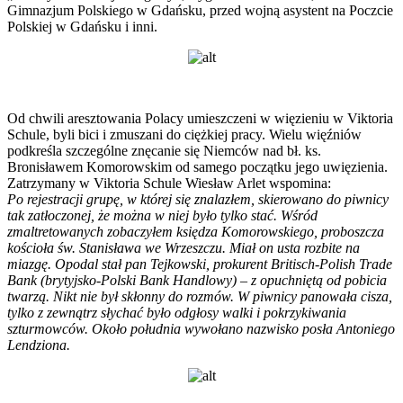
Gimnazjum Polskiego w Gdańsku, przed wojną asystent na Poczcie
Polskiej w Gdańsku i inni.
Od chwili aresztowania Polacy umieszczeni w więzieniu w Viktoria
Schule, byli bici i zmuszani do ciężkiej pracy. Wielu więźniów
podkreśla szczególne znęcanie się Niemców nad bł. ks.
Bronisławem Komorowskim od samego początku jego uwięzienia.
Zatrzymany w Viktoria Schule Wiesław Arlet wspomina:
Po rejestracji grupę, w której się znalazłem, skierowano do piwnicy
tak zatłoczonej, że można w niej było tylko stać. Wśród
zmaltretowanych zobaczyłem księdza Komorowskiego, proboszcza
kościoła św. Stanisława we Wrzeszczu. Miał on usta rozbite na
miazgę. Opodal stał pan Tejkowski, prokurent Britisch-Polish Trade
Bank (brytyjsko-Polski Bank Handlowy) – z opuchniętą od pobicia
twarzą. Nikt nie był skłonny do rozmów. W piwnicy panowała cisza,
tylko z zewnątrz słychać było odgłosy walki i pokrzykiwania
szturmowców. Około południa wywołano nazwisko posła Antoniego
Lendziona.