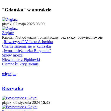
"Gdańska" w antrakcie
piątek, 02 maja 2025 08:00
Żeglarz
Kapitan Nut odważny, romantyczny, bez skazy, poświęcił swoje
„Rowerzyści” Volkera Schmidta
Charlie zmienia się w kurczaka
„Iwona księżniczka Burgunda”
Śpiew morza
Niewolnice z Pipidówki
Ciemności kryją ziemię
więcej ...
Rozrywka
piątek, 05 stycznia 2024 16:35