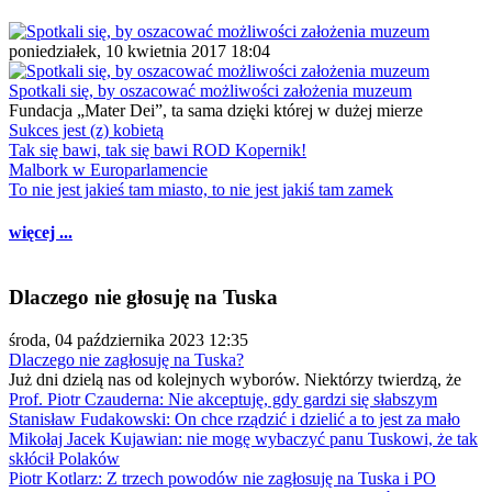
poniedziałek, 10 kwietnia 2017 18:04
Spotkali się, by oszacować możliwości założenia muzeum
Fundacja „Mater Dei”, ta sama dzięki której w dużej mierze
Sukces jest (z) kobietą
Tak się bawi, tak się bawi ROD Kopernik!
Malbork w Europarlamencie
To nie jest jakieś tam miasto, to nie jest jakiś tam zamek
więcej ...
Dlaczego nie głosuję na Tuska
środa, 04 października 2023 12:35
Dlaczego nie zagłosuję na Tuska?
Już dni dzielą nas od kolejnych wyborów. Niektórzy twierdzą, że
Prof. Piotr Czauderna: Nie akceptuję, gdy gardzi się słabszym
Stanisław Fudakowski: On chce rządzić i dzielić a to jest za mało
Mikołaj Jacek Kujawian: nie mogę wybaczyć panu Tuskowi, że tak
skłócił Polaków
Piotr Kotlarz: Z trzech powodów nie zagłosuję na Tuska i PO