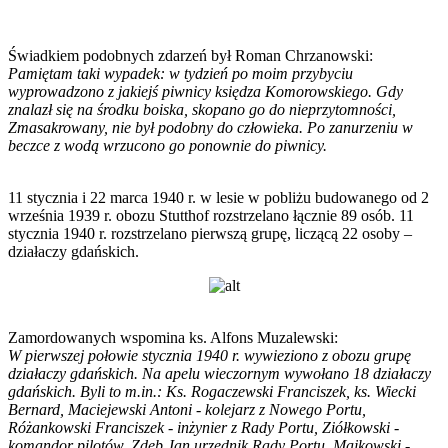
Świadkiem podobnych zdarzeń był Roman Chrzanowski:
Pamiętam taki wypadek: w tydzień po moim przybyciu
wyprowadzono z jakiejś piwnicy księdza Komorowskiego. Gdy
znalazł się na środku boiska, skopano go do nieprzytomności,
Zmasakrowany, nie był podobny do człowieka. Po zanurzeniu w
beczce z wodą wrzucono go ponownie do piwnicy.
11 stycznia i 22 marca 1940 r. w lesie w pobliżu budowanego od 2
września 1939 r. obozu Stutthof rozstrzelano łącznie 89 osób. 11
stycznia 1940 r. rozstrzelano pierwszą grupę, liczącą 22 osoby –
działaczy gdańskich.
Zamordowanych wspomina ks. Alfons Muzalewski:
W pierwszej połowie stycznia 1940 r. wywieziono z obozu grupę
działaczy gdańskich. Na apelu wieczornym wywołano 18 działaczy
gdańskich. Byli to m.in.: Ks. Rogaczewski Franciszek, ks. Wiecki
Bernard, Maciejewski Antoni - kolejarz z Nowego Portu,
Różankowski Franciszek - inżynier z Rady Portu, Ziółkowski -
komandor pilotów, Zdeb Jan urzędnik Rady Portu, Majkowski -