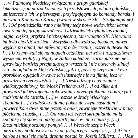
… w Palmową Niedzielę wyłączono z grupy gdańskiej
kilkudziesięciu najznakomitszych przedstawicieli polonii gdańskiej,
umieszczono ich w pierwszym, przylegającym do komendy baraku i
nazwano Kompanią Karną (zwaną w skrócie SK – Strafkompanie).
[…]Od poniedziałku rano mieliśmy tedy nowe widowisko: karne
ćwiczenia tej grupy skazańców. Gdziekolwiek była jakaś robota,
nagła, ciężka, przykra i niebezpieczna, tam wołano SK. Nie wolno
im było chodzić krokiem. Wszystko odbywało się biegiem, nawet
wyjście po obiad, nie mówiąc już o ćwiczeniu, noszeniu desek itd.
[…] Utrzymywali się na nogach ostatkiem nerwów i rozpaczliwym
wysiłkiem woli.[…] Nigdy w żadnej katedrze czarne jutrznie nie
sprawiały bardziej przejmującego wrażenia i nie otwierały silniej
serc na oglądanie Męki Pańskiej, jak tu, gdyśmy szepcząc słowa
proroków, oglądali krwawe ich ilustracje nie na filmie, lecz w
prawdziwej rzeczywistości. […] Niestrudzony ceremoniarz
wielkotygodniowy, ks. Wicek Frelichowski […] od kilku dni
prowadził jakieś tajemne rokowania z przemytnikami, chodzącymi
codziennie do tartaku.[…] w reszcie w środę Wielkiego
Tygodnia[…] z radością i dumą pokazuje swym sąsiadom i
powiernikom dwie małe pszenne bułki, zawinięte troskliwie w białą
płócienną chustkę, […]. Od rana też czyści skrupulatnie małą
szklankę i tę spowija, jakby skarb jakiś, w inną chustkę. […]
Zrozumieliśmy szalony pomysł. […] Wreszcie szept: Wicek
niezrażony podnosi swe oczy na pytającego - szepcze. […] Aż tu z
barłogu unosi się mała, drobna postać ks. Józefa Müllera:. […]Jest