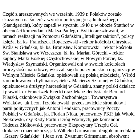
Część z aresztowanych we wrześniu 1939 r. Polaków zostało
skazanych na śmierć z wyroku policyjnego sądu doraźnego
(Standgericht), który zapadł w styczniu 1940 r. w obozie Stutthof w
obecności komendanta Maksa Paulego. Byli to aresztowani, w
ramach realizacji na Pomorzu Gdańskim „Intelligenzaktion”, polscy
księża, bł. ks. Franciszek Rogaczewski - rektor kościoła Chrystusa
Króla w Gdańsku, bł. ks. Bronisław Komorowski - rektor kościoła
Św. Stanisława we Wrzeszczu, bł. ks. Marian Górecki – rektor
kaplicy Matki Boskiej Częstochowskiej w Nowym Porcie, ks.
Władysław Szymański. Organizowali oni w swoich kościołach
uroczystości narodowe, włączali się do pracy polskich organizacji w
Wolnym Mieście Gdańsku, opiekowali się polską młodzieżą. Wśród
zamordowanych byli nauczyciele z Macierzy Szkolnej w Gdańsku,
opiekunowie drużyny harcerskiej w Gdańsku, znany polski działacz
i prawnik dr Franciszek Kręcki oraz lekarz dentysta dr Bernard
Filarski, członkowie Związku Zachodniego i Towarzystwa
Wojaków, jak Leon Trzebiatowski, przedstawiciele stronnictw i
partii politycznych jak Antoni Lendzion, pracownicy Poczty
Polskiej w Gdańsku, jak Florian Nitka, pracownicy PKP, jak Witold
Nełkowski, czy Rady Portu i Dróg Wodnych, jak komandor
Tadeusz Ziółkowski, pracownicy Ekspozytury Urzędu Ceł,
drukarze i dziennikarze, jak Wilhelm Grimsmann długoletni redaktor
„Gazety Gdańskiej” i Jego syn, Zygmunt Grimsmann, absolwent