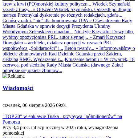
krew z krwi (PO)morskiej kultury polityczn...
Włodek Szymański
zszedł z trasy...
»
Odszedł Włodek Szymański. Odszedł po długim
marszu.Przemykał dyskretnie po różnych redakcjach, gdańs...
Gdańscy radni: "nie" dla honorowania UPA
»
Oświadczenie Rady
Miasta Gdańska w sprawie decyzji Prezydenta Ukrainy
Wołodymyra Zełenskiego o nadan...
Nie żyje Krzysztof Dowgiałło,
wybitny opozycjonista PRL, autor słynnej...
»
Zmarł Krzysztof
Dowgiałło – architekt, działacz opozycji w czasach PRL,
współtwórca „Solidarności” i...
Beton twardy...
»
Informowaliśmy o
pikiecie zbuntowanych Rad Dzielnic Gdańska przed Żakiem,
siedzibą RMG. Wydarzenie z...
Kruszenie betonu
»
W czwartek, 18
czerwca, pod siedzibą Rady Miasta Gdańska (dawnego Żaku)
odbędzie się pikieta zbuntow...
Wiadomości
czwartek, 06 sierpnia 2026 09:01
"TOP 20" w enklawie Tuska - przybywa "półmilionerów" na
Pomorzu
Przy 3,4 proc. inflacji rocznej w 2025 roku, wynagrodzenia
pomorskiej