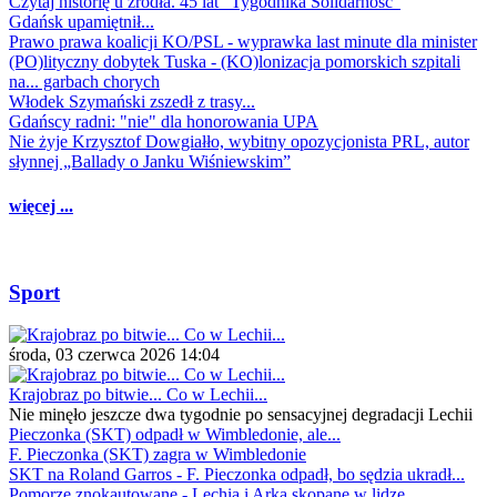
Czytaj historię u źródła. 45 lat "Tygodnika Solidarność"
Gdańsk upamiętnił...
Prawo prawa koalicji KO/PSL - wyprawka last minute dla minister
(PO)lityczny dobytek Tuska - (KO)lonizacja pomorskich szpitali
na... garbach chorych
Włodek Szymański zszedł z trasy...
Gdańscy radni: "nie" dla honorowania UPA
Nie żyje Krzysztof Dowgiałło, wybitny opozycjonista PRL, autor
słynnej „Ballady o Janku Wiśniewskim”
więcej ...
Sport
środa, 03 czerwca 2026 14:04
Krajobraz po bitwie... Co w Lechii...
Nie minęło jeszcze dwa tygodnie po sensacyjnej degradacji Lechii
Pieczonka (SKT) odpadł w Wimbledonie, ale...
F. Pieczonka (SKT) zagra w Wimbledonie
SKT na Roland Garros - F. Pieczonka odpadł, bo sędzia ukradł...
Pomorze znokautowane - Lechia i Arka skopane w lidze