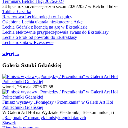
Terminarz Betclic I ligi 2026/2027
24 lipca rozpocznie się sezon sezon 2026/2027 w Betclic I lidze.
Tablica Łazarka
Rezerwowa Lechia poległa w Legnicy
Osłabiona Lechia ukarała nieskuteczną Arkę
Lechia Gdańsk z licencją na grę w Ekstraklasie
Lechia efektownie przypieczętowała awans do Ekstraklasy
Lechia o krok od powrotu do Ekstraklasy
Lechia rozbita w Rzeszowie
więcej ...
Galeria Sztuki Gdańskiej
wtorek, 26 maja 2026 07:58
Finisaż wystawy „Pomiędzy / Przenikania” w Galerii Art Hol
Politechniki Gdańskiej
W Galerii Art Hol na Wydziale Elektroniki, Telekomunikacji i
„Racjonalny” romantyk i mistyk epoki danych
Staszek
Hierofonia w sztuce