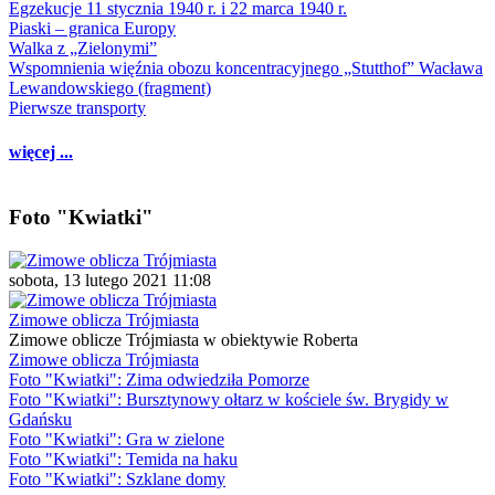
Egzekucje 11 stycznia 1940 r. i 22 marca 1940 r.
Piaski – granica Europy
Walka z „Zielonymi”
Wspomnienia więźnia obozu koncentracyjnego „Stutthof” Wacława
Lewandowskiego (fragment)
Pierwsze transporty
więcej ...
Foto "Kwiatki"
sobota, 13 lutego 2021 11:08
Zimowe oblicza Trójmiasta
Zimowe oblicze Trójmiasta w obiektywie Roberta
Zimowe oblicza Trójmiasta
Foto "Kwiatki": Zima odwiedziła Pomorze
Foto "Kwiatki": Bursztynowy ołtarz w kościele św. Brygidy w
Gdańsku
Foto "Kwiatki": Gra w zielone
Foto "Kwiatki": Temida na haku
Foto "Kwiatki": Szklane domy