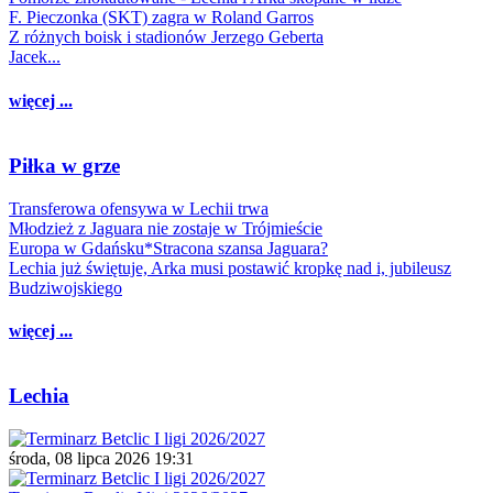
F. Pieczonka (SKT) zagra w Roland Garros
Z różnych boisk i stadionów Jerzego Geberta
Jacek...
więcej ...
Piłka w grze
Transferowa ofensywa w Lechii trwa
Młodzież z Jaguara nie zostaje w Trójmieście
Europa w Gdańsku*Stracona szansa Jaguara?
Lechia już świętuje, Arka musi postawić kropkę nad i, jubileusz
Budziwojskiego
więcej ...
Lechia
środa, 08 lipca 2026 19:31