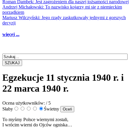
Roman Dambek: Jest zagrożeniem dla naszej tożsamości narodowej
Andrzej Michałowski: To nazwisko kojarzy mi się z niemieckim
porządkiem
Mariusz Wilczyński: Jego rządy zaskutkowały jednymi z gorszych
decyzji
więcej ...
SZUKAJ
Egzekucje 11 stycznia 1940 r. i
22 marca 1940 r.
Ocena użytkowników:
/ 5
Słaby
Świetny
To myśmy Polsce wiernymi zostali,
I wrócim wierni do Ojców ogniska…