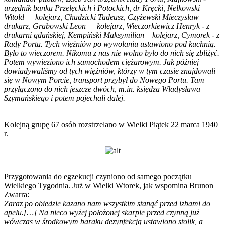
urzędnik banku Przełęckich i Potockich, dr Kręcki, Nełkowski
Witold — kolejarz, Chudzicki Tadeusz, Czyżewski Mieczysław –
drukarz, Grabowski Leon — kolejarz, Wieczorkiewicz Henryk - z
drukarni gdańskiej, Kempiński Maksymilian – kolejarz, Cymorek - z
Rady Portu. Tych więźniów po wywołaniu ustawiono pod kuchnią.
Było to wieczorem. Nikomu z nas nie wolno było do nich się zbliżyć.
Potem wywieziono ich samochodem ciężarowym. Jak później
dowiadywaliśmy od tych więźniów, którzy w tym czasie znajdowali
się w Nowym Porcie, transport przybył do Nowego Portu. Tam
przyłączono do nich jeszcze dwóch, m.in. księdza Władysława
Szymańskiego i potem pojechali dalej.
Kolejną grupę 67 osób rozstrzelano w Wielki Piątek 22 marca 1940
r.
Przygotowania do egzekucji czyniono od samego początku
Wielkiego Tygodnia. Już w Wielki Wtorek, jak wspomina Brunon
Zwarra:
Zaraz po obiedzie kazano nam wszystkim stanąć przed izbami do
apelu.[…] Na nieco wyżej położonej skarpie przed czynną już
wówczas w środkowym baraku dezynfekcją ustawiono stolik, a