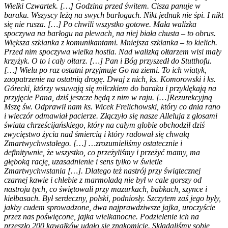
Wielki Czwartek. […] Godzina przed świtem. Cisza panuje w
baraku. Wszyscy leżą na swych barłogach. Nikt jednak nie śpi. I nikt
się nie rusza. […] Po chwili wszystko gotowe. Mała walizka
spoczywa na barłogu na plewach, na niej biała chusta – to obrus.
Większa szklanka z komunikantami. Mniejsza szklanka – to kielich.
Przed nim spoczywa wielka hostia. Nad walizką ołtarzem wisi mały
krzyżyk. O to i cały ołtarz. […] Pan i Bóg przyszedł do Stutthofu.
[…] Wielu po raz ostatni przyjmuje Go na ziemi. To ich wiatyk,
zaopatrzenie na ostatnią drogę. Dwaj z nich, ks. Komorowski i ks.
Górecki, którzy wsuwają się milczkiem do baraku i przyklękają na
przyjęcie Pana, dziś jeszcze będą z nim w raju. […]Rezurekcyjną
Mszę św. Odprawił nam ks. Wicek Frelichowski, który co dnia rano
i wieczór odmawiał pacierze. Złączyło się nasze Alleluja z głosami
świata chrześcijańskiego, który na całym globie obchodził dziś
zwycięstwo życia nad śmiercią i który radował się chwałą
Zmartwychwstałego. […] …zrozumieliśmy ostatecznie i
definitywnie, że wszystko, co przeżyliśmy i przeżyć mamy, ma
głęboką rację, uzasadnienie i sens tylko w świetle
Zmartwychwstania […]. Dlatego też nastrój przy świątecznej
czarnej kawie i chlebie z marmoladą nie był w cale gorszy od
nastroju tych, co świętowali przy mazurkach, babkach, szynce i
kiełbasach. Był serdeczny, polski, podniosły. Szczytem zaś jego były,
jakby cudem sprowadzone, dwa najprawdziwsze jajka, uroczyście
przez nas poświęcone, jajka wielkanocne. Podzielenie ich na
przeszło 200 kawałków udało się znakomicie. Składaliśmy sobie