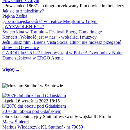
Powstaniec z Gdyni
„Powstaniec 1863”- to długo oczekiwany film o wielkim bohaterze
Jak się tu znaleźliśmy?
Piękna Zośka
„Czarodziejska Góra” w Teatrze Miejskim w Gdyni
„WYZWOLENIE”...?
Święto kina w Toruniu – Festiwal EnergaCamerimage
Koncert „Wolność jest w nas” - wokaliści i muzycy
Jeśli lubisz film „Buena Vista Social Club” nie możesz przegapić
show na Ołowiance
GAROU już 25 i 27 lutego wystąpi w Polsce! Dzwonnik z Notre
Dame zaśpiewa w ERGO Arenie
więcej ...
piątek, 16 września 2022 18:15
2076 dni obozu pod Gdańskiem
Obóz koncentracyjny Stutthof wyzwoliły wojska III Frontu
Marsz Śmierci
Markus Włodarczyk KL Stutthof - nr 79059