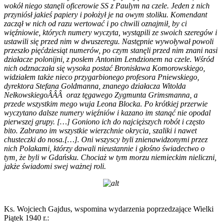
wokół niego stanęli oficerowie SS z Paulym na czele. Jeden z nich
przyniósł jakieś papiery i położył je na owym stoliku. Komendant
zaczął w nich od razu wertować i po chwili oznajmił, by ci
więźniowie, których numery wyczyta, wystąpili ze swoich szeregów i
ustawili się przed nim w dwuszeregu. Następnie wywoływał powoli
przeszło pięćdziesiąt numerów, po czym stanęli przed nim znani nasi
działacze polonijni, z posłem Antonim Lendzionem na czele. Wśród
nich odznaczała się wysoka postać Bronisława Komorowskiego,
widziałem także nieco przygarbionego profesora Pniewskiego,
dyrektora Stefana Goldmanna, znanego działacza Witolda
NełkowskiegoÂÂÂ oraz tęgawego Zygmunta Grimsmanna, a
przede wszystkim mego wuja Leona Blocka. Po krótkiej przerwie
wyczytano dalsze numery więźniów i kazano im stanąć nie opodal
pierwszej grupy. […] Goniono ich do najcięższych robót i często
bito. Zabrano im wszystkie wierzchnie okrycia, szaliki i nawet
chusteczki do nosa.[…]. Oni wszyscy byli znienawidzonymi przez
nich Polakami, którzy dawali nieustannie i głośno świadectwo o
tym, że byli w Gdańsku. Chociaż w tym morzu niemieckim nieliczni,
jakże świadomi swej ważnej roli.
Ks. Wojciech Gajdus, wspomina wydarzenia poprzedzające Wielki
Piątek 1940 r.: