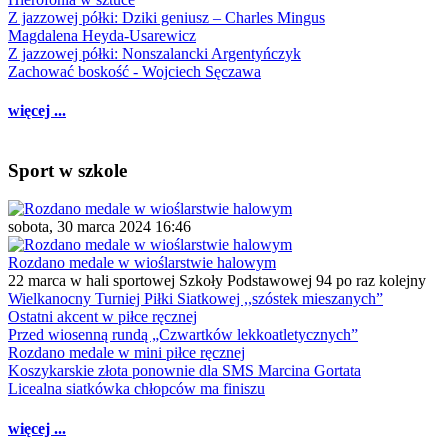
Z jazzowej półki: Dziki geniusz – Charles Mingus
Magdalena Heyda-Usarewicz
Z jazzowej półki: Nonszalancki Argentyńczyk
Zachować boskość - Wojciech Sęczawa
więcej ...
Sport w szkole
sobota, 30 marca 2024 16:46
Rozdano medale w wioślarstwie halowym
22 marca w hali sportowej Szkoły Podstawowej 94 po raz kolejny
Wielkanocny Turniej Piłki Siatkowej ,,szóstek mieszanych”
Ostatni akcent w piłce ręcznej
Przed wiosenną rundą „Czwartków lekkoatletycznych”
Rozdano medale w mini piłce ręcznej
Koszykarskie złota ponownie dla SMS Marcina Gortata
Licealna siatkówka chłopców ma finiszu
więcej ...