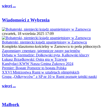
więcej ...
Wiadomości z Wybrzeża
czwartek, 18 września 2025 17:09
Bohaterski, niemiecki ksiądz upamiętniony w Żarnowcu
Kompleks klasztorno-kościelny w Żarnowcu to perła północnych
Zapomniany cmentarz, tajemnicze zgony pacjentów
Debata w Szemudzie: Dołkowski pyta, Kalkowski kluczy
Łukasz Brządkowski: Ostra gra w Tczewie
Kandydaci KWW Nasza Gmina Żukowo 2024
Premier: Bogate Pomorze to bogata Polska
XXVI Mistrzostwa Rumi w sztafetach olimpijskich
Grupa „Odkrywców” z SP nr 10 w Rumi poznaje tajniki nauki
więcej ...
Malbork