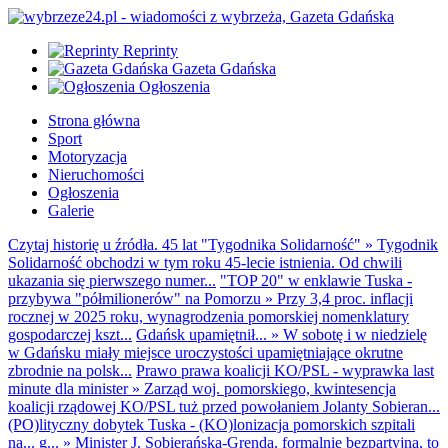
Reprinty
Gazeta Gdańska
Ogłoszenia
Strona główna
Sport
Motoryzacja
Nieruchomości
Ogłoszenia
Galerie
Czytaj historię u źródła. 45 lat "Tygodnika Solidarność"
»
Tygodnik
Solidarność obchodzi w tym roku 45-lecie istnienia. Od chwili
ukazania się pierwszego numer...
"TOP 20" w enklawie Tuska -
przybywa "półmilionerów" na Pomorzu
»
Przy 3,4 proc. inflacji
rocznej w 2025 roku, wynagrodzenia pomorskiej nomenklatury
gospodarczej kszt...
Gdańsk upamiętnił...
»
W sobotę i w niedzielę
w Gdańsku miały miejsce uroczystości upamiętniające okrutne
zbrodnie na polsk...
Prawo prawa koalicji KO/PSL - wyprawka last
minute dla minister
»
Zarząd woj. pomorskiego, kwintesencja
koalicji rządowej KO/PSL tuż przed powołaniem Jolanty Sobieran...
(PO)lityczny dobytek Tuska - (KO)lonizacja pomorskich szpitali
na... g...
»
Minister J. Sobierańska-Grenda, formalnie bezpartyjna, to