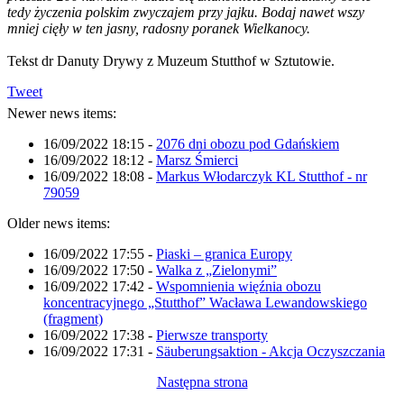
tedy życzenia polskim zwyczajem przy jajku. Bodaj nawet wszy
mniej cięły w ten jasny, radosny poranek Wielkanocy.
Tekst dr Danuty Drywy z Muzeum Stutthof w Sztutowie.
Tweet
Newer news items:
16/09/2022 18:15
-
2076 dni obozu pod Gdańskiem
16/09/2022 18:12
-
Marsz Śmierci
16/09/2022 18:08
-
Markus Włodarczyk KL Stutthof - nr
79059
Older news items:
16/09/2022 17:55
-
Piaski – granica Europy
16/09/2022 17:50
-
Walka z „Zielonymi”
16/09/2022 17:42
-
Wspomnienia więźnia obozu
koncentracyjnego „Stutthof” Wacława Lewandowskiego
(fragment)
16/09/2022 17:38
-
Pierwsze transporty
16/09/2022 17:31
-
Säuberungsaktion - Akcja Oczyszczania
Następna strona