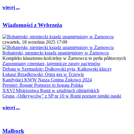
więcej ...
Wiadomości z Wybrzeża
czwartek, 18 września 2025 17:09
Bohaterski, niemiecki ksiądz upamiętniony w Żarnowcu
Kompleks klasztorno-kościelny w Żarnowcu to perła północnych
Zapomniany cmentarz, tajemnicze zgony pacjentów
Debata w Szemudzie: Dołkowski pyta, Kalkowski kluczy
Łukasz Brządkowski: Ostra gra w Tczewie
Kandydaci KWW Nasza Gmina Żukowo 2024
Premier: Bogate Pomorze to bogata Polska
XXVI Mistrzostwa Rumi w sztafetach olimpijskich
Grupa „Odkrywców” z SP nr 10 w Rumi poznaje tajniki nauki
więcej ...
Malbork