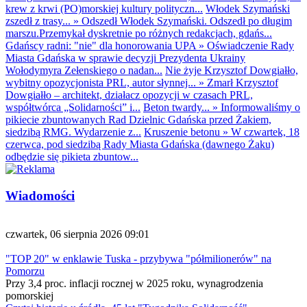
krew z krwi (PO)morskiej kultury polityczn...
Włodek Szymański
zszedł z trasy...
»
Odszedł Włodek Szymański. Odszedł po długim
marszu.Przemykał dyskretnie po różnych redakcjach, gdańs...
Gdańscy radni: "nie" dla honorowania UPA
»
Oświadczenie Rady
Miasta Gdańska w sprawie decyzji Prezydenta Ukrainy
Wołodymyra Zełenskiego o nadan...
Nie żyje Krzysztof Dowgiałło,
wybitny opozycjonista PRL, autor słynnej...
»
Zmarł Krzysztof
Dowgiałło – architekt, działacz opozycji w czasach PRL,
współtwórca „Solidarności” i...
Beton twardy...
»
Informowaliśmy o
pikiecie zbuntowanych Rad Dzielnic Gdańska przed Żakiem,
siedzibą RMG. Wydarzenie z...
Kruszenie betonu
»
W czwartek, 18
czerwca, pod siedzibą Rady Miasta Gdańska (dawnego Żaku)
odbędzie się pikieta zbuntow...
Wiadomości
czwartek, 06 sierpnia 2026 09:01
"TOP 20" w enklawie Tuska - przybywa "półmilionerów" na
Pomorzu
Przy 3,4 proc. inflacji rocznej w 2025 roku, wynagrodzenia
pomorskiej