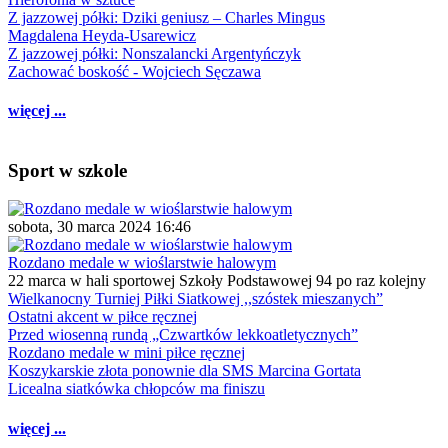
Z jazzowej półki: Dziki geniusz – Charles Mingus
Magdalena Heyda-Usarewicz
Z jazzowej półki: Nonszalancki Argentyńczyk
Zachować boskość - Wojciech Sęczawa
więcej ...
Sport w szkole
sobota, 30 marca 2024 16:46
Rozdano medale w wioślarstwie halowym
22 marca w hali sportowej Szkoły Podstawowej 94 po raz kolejny
Wielkanocny Turniej Piłki Siatkowej ,,szóstek mieszanych”
Ostatni akcent w piłce ręcznej
Przed wiosenną rundą „Czwartków lekkoatletycznych”
Rozdano medale w mini piłce ręcznej
Koszykarskie złota ponownie dla SMS Marcina Gortata
Licealna siatkówka chłopców ma finiszu
więcej ...