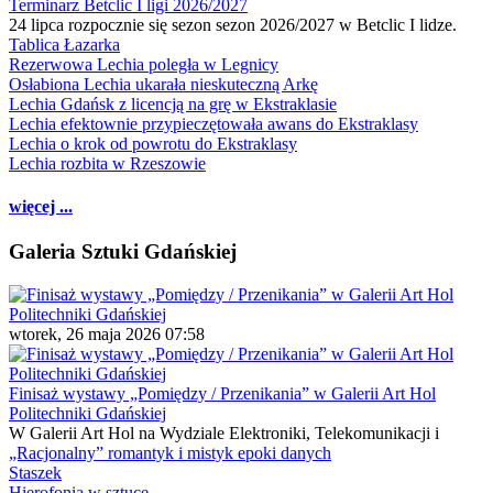
Terminarz Betclic I ligi 2026/2027
24 lipca rozpocznie się sezon sezon 2026/2027 w Betclic I lidze.
Tablica Łazarka
Rezerwowa Lechia poległa w Legnicy
Osłabiona Lechia ukarała nieskuteczną Arkę
Lechia Gdańsk z licencją na grę w Ekstraklasie
Lechia efektownie przypieczętowała awans do Ekstraklasy
Lechia o krok od powrotu do Ekstraklasy
Lechia rozbita w Rzeszowie
więcej ...
Galeria Sztuki Gdańskiej
wtorek, 26 maja 2026 07:58
Finisaż wystawy „Pomiędzy / Przenikania” w Galerii Art Hol
Politechniki Gdańskiej
W Galerii Art Hol na Wydziale Elektroniki, Telekomunikacji i
„Racjonalny” romantyk i mistyk epoki danych
Staszek
Hierofonia w sztuce