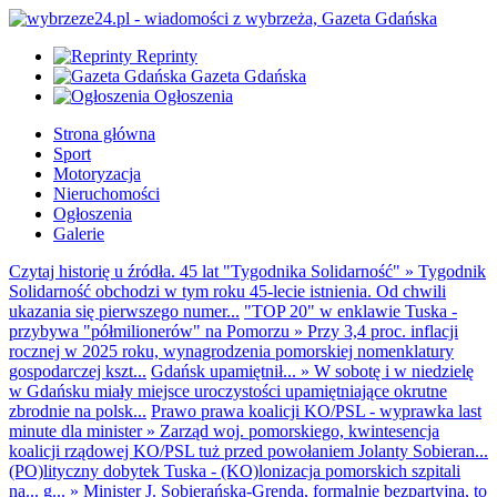
Reprinty
Gazeta Gdańska
Ogłoszenia
Strona główna
Sport
Motoryzacja
Nieruchomości
Ogłoszenia
Galerie
Czytaj historię u źródła. 45 lat "Tygodnika Solidarność"
»
Tygodnik
Solidarność obchodzi w tym roku 45-lecie istnienia. Od chwili
ukazania się pierwszego numer...
"TOP 20" w enklawie Tuska -
przybywa "półmilionerów" na Pomorzu
»
Przy 3,4 proc. inflacji
rocznej w 2025 roku, wynagrodzenia pomorskiej nomenklatury
gospodarczej kszt...
Gdańsk upamiętnił...
»
W sobotę i w niedzielę
w Gdańsku miały miejsce uroczystości upamiętniające okrutne
zbrodnie na polsk...
Prawo prawa koalicji KO/PSL - wyprawka last
minute dla minister
»
Zarząd woj. pomorskiego, kwintesencja
koalicji rządowej KO/PSL tuż przed powołaniem Jolanty Sobieran...
(PO)lityczny dobytek Tuska - (KO)lonizacja pomorskich szpitali
na... g...
»
Minister J. Sobierańska-Grenda, formalnie bezpartyjna, to