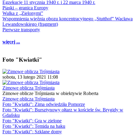
Egzekucje 11 stycznia 1940 r. i 22 marca 1940 r.
Piaski – granica Europy
Walka z „Zielonymi”
Wspomnienia więźnia obozu koncentracyjnego „Stutthof” Wacława
Lewandowskiego (fragment)
Pierwsze transporty
więcej ...
Foto "Kwiatki"
sobota, 13 lutego 2021 11:08
Zimowe oblicza Trójmiasta
Zimowe oblicze Trójmiasta w obiektywie Roberta
Zimowe oblicza Trójmiasta
Foto "Kwiatki": Zima odwiedziła Pomorze
Foto "Kwiatki": Bursztynowy ołtarz w kościele św. Brygidy w
Gdańsku
Foto "Kwiatki": Gra w zielone
Foto "Kwiatki": Temida na haku
Foto "Kwiatki": Szklane domy