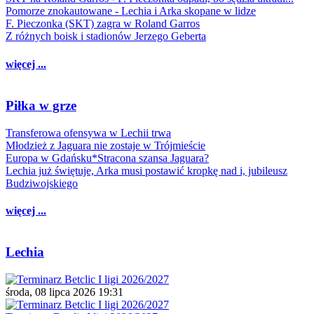
Pomorze znokautowane - Lechia i Arka skopane w lidze
F. Pieczonka (SKT) zagra w Roland Garros
Z różnych boisk i stadionów Jerzego Geberta
więcej ...
Piłka w grze
Transferowa ofensywa w Lechii trwa
Młodzież z Jaguara nie zostaje w Trójmieście
Europa w Gdańsku*Stracona szansa Jaguara?
Lechia już świętuje, Arka musi postawić kropkę nad i, jubileusz
Budziwojskiego
więcej ...
Lechia
środa, 08 lipca 2026 19:31