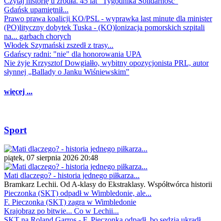
Czytaj historię u źródła. 45 lat "Tygodnika Solidarność"
Gdańsk upamiętnił...
Prawo prawa koalicji KO/PSL - wyprawka last minute dla minister
(PO)lityczny dobytek Tuska - (KO)lonizacja pomorskich szpitali
na... garbach chorych
Włodek Szymański zszedł z trasy...
Gdańscy radni: "nie" dla honorowania UPA
Nie żyje Krzysztof Dowgiałło, wybitny opozycjonista PRL, autor
słynnej „Ballady o Janku Wiśniewskim”
więcej ...
Sport
piątek, 07 sierpnia 2026 20:48
Mati dlaczego? - historia jednego piłkarza...
Bramkarz Lechii. Od A-klasy do Ekstraklasy. Współtwórca historii
Pieczonka (SKT) odpadł w Wimbledonie, ale...
F. Pieczonka (SKT) zagra w Wimbledonie
Krajobraz po bitwie... Co w Lechii...
SKT na Roland Garros - F. Pieczonka odpadł, bo sędzia ukradł...