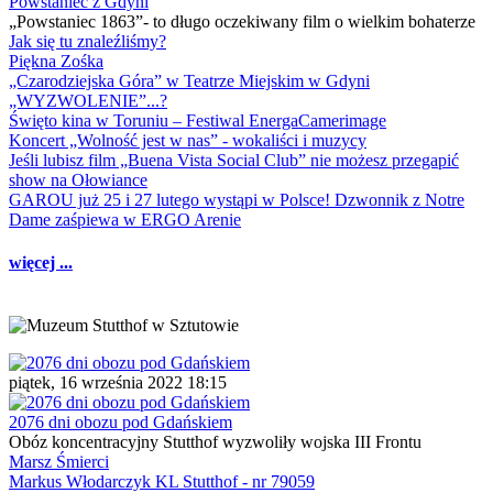
Powstaniec z Gdyni
„Powstaniec 1863”- to długo oczekiwany film o wielkim bohaterze
Jak się tu znaleźliśmy?
Piękna Zośka
„Czarodziejska Góra” w Teatrze Miejskim w Gdyni
„WYZWOLENIE”...?
Święto kina w Toruniu – Festiwal EnergaCamerimage
Koncert „Wolność jest w nas” - wokaliści i muzycy
Jeśli lubisz film „Buena Vista Social Club” nie możesz przegapić
show na Ołowiance
GAROU już 25 i 27 lutego wystąpi w Polsce! Dzwonnik z Notre
Dame zaśpiewa w ERGO Arenie
więcej ...
piątek, 16 września 2022 18:15
2076 dni obozu pod Gdańskiem
Obóz koncentracyjny Stutthof wyzwoliły wojska III Frontu
Marsz Śmierci
Markus Włodarczyk KL Stutthof - nr 79059