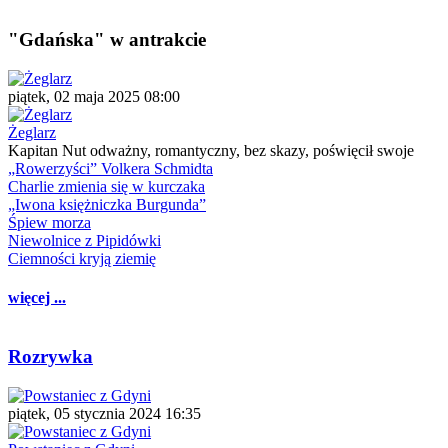
"Gdańska" w antrakcie
piątek, 02 maja 2025 08:00
Żeglarz
Kapitan Nut odważny, romantyczny, bez skazy, poświęcił swoje
„Rowerzyści” Volkera Schmidta
Charlie zmienia się w kurczaka
„Iwona księżniczka Burgunda”
Śpiew morza
Niewolnice z Pipidówki
Ciemności kryją ziemię
więcej ...
Rozrywka
piątek, 05 stycznia 2024 16:35