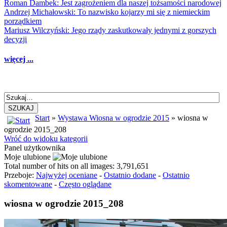
Roman Dambek: Jest zagrożeniem dla naszej tożsamości narodowej
Andrzej Michałowski: To nazwisko kojarzy mi się z niemieckim
porządkiem
Mariusz Wilczyński: Jego rządy zaskutkowały jednymi z gorszych
decyzji
więcej ...
SZUKAJ
Start
»
Wystawa Wiosna w ogrodzie 2015
» wiosna w
ogrodzie 2015_208
Wróć do widoku kategorii
Panel użytkownika
Moje ulubione
Total number of hits on all images: 3,791,651
Przeboje:
Najwyżej oceniane
-
Ostatnio dodane
-
Ostatnio
skomentowane
-
Często oglądane
wiosna w ogrodzie 2015_208