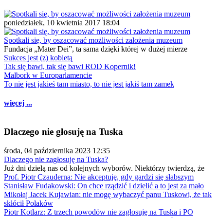
poniedziałek, 10 kwietnia 2017 18:04
Spotkali się, by oszacować możliwości założenia muzeum
Fundacja „Mater Dei”, ta sama dzięki której w dużej mierze
Sukces jest (z) kobietą
Tak się bawi, tak się bawi ROD Kopernik!
Malbork w Europarlamencie
To nie jest jakieś tam miasto, to nie jest jakiś tam zamek
więcej ...
Dlaczego nie głosuję na Tuska
środa, 04 października 2023 12:35
Dlaczego nie zagłosuję na Tuska?
Już dni dzielą nas od kolejnych wyborów. Niektórzy twierdzą, że
Prof. Piotr Czauderna: Nie akceptuję, gdy gardzi się słabszym
Stanisław Fudakowski: On chce rządzić i dzielić a to jest za mało
Mikołaj Jacek Kujawian: nie mogę wybaczyć panu Tuskowi, że tak
skłócił Polaków
Piotr Kotlarz: Z trzech powodów nie zagłosuję na Tuska i PO