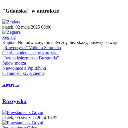
"Gdańska" w antrakcie
piątek, 02 maja 2025 08:00
Żeglarz
Kapitan Nut odważny, romantyczny, bez skazy, poświęcił swoje
„Rowerzyści” Volkera Schmidta
Charlie zmienia się w kurczaka
„Iwona księżniczka Burgunda”
Śpiew morza
Niewolnice z Pipidówki
Ciemności kryją ziemię
więcej ...
Rozrywka
piątek, 05 stycznia 2024 16:35
Powstaniec z Gdyni