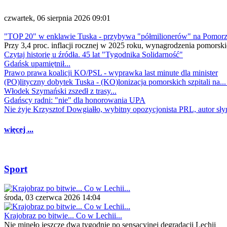
czwartek, 06 sierpnia 2026 09:01
"TOP 20" w enklawie Tuska - przybywa "półmilionerów" na Pomor
Przy 3,4 proc. inflacji rocznej w 2025 roku, wynagrodzenia pomorski
Czytaj historię u źródła. 45 lat "Tygodnika Solidarność"
Gdańsk upamiętnił...
Prawo prawa koalicji KO/PSL - wyprawka last minute dla minister
(PO)lityczny dobytek Tuska - (KO)lonizacja pomorskich szpitali na..
Włodek Szymański zszedł z trasy...
Gdańscy radni: "nie" dla honorowania UPA
Nie żyje Krzysztof Dowgiałło, wybitny opozycjonista PRL, autor sł
więcej ...
Sport
środa, 03 czerwca 2026 14:04
Krajobraz po bitwie... Co w Lechii...
Nie minęło jeszcze dwa tygodnie po sensacyjnej degradacji Lechii