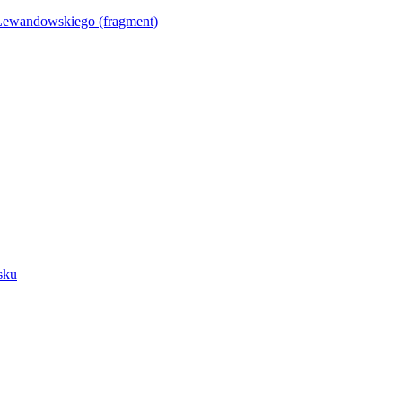
Lewandowskiego (fragment)
sku