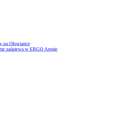
how na Ołowiance
Dame zaśpiewa w ERGO Arenie