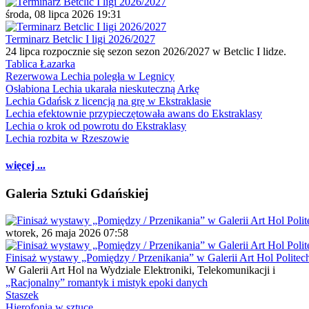
środa, 08 lipca 2026 19:31
Terminarz Betclic I ligi 2026/2027
24 lipca rozpocznie się sezon sezon 2026/2027 w Betclic I lidze.
Tablica Łazarka
Rezerwowa Lechia poległa w Legnicy
Osłabiona Lechia ukarała nieskuteczną Arkę
Lechia Gdańsk z licencją na grę w Ekstraklasie
Lechia efektownie przypieczętowała awans do Ekstraklasy
Lechia o krok od powrotu do Ekstraklasy
Lechia rozbita w Rzeszowie
więcej ...
Galeria Sztuki Gdańskiej
wtorek, 26 maja 2026 07:58
Finisaż wystawy „Pomiędzy / Przenikania” w Galerii Art Hol Politec
W Galerii Art Hol na Wydziale Elektroniki, Telekomunikacji i
„Racjonalny” romantyk i mistyk epoki danych
Staszek
Hierofonia w sztuce