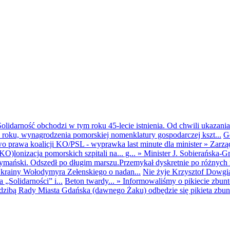
olidarność obchodzi w tym roku 45-lecie istnienia. Od chwili ukazania
25 roku, wynagrodzenia pomorskiej nomenklatury gospodarczej kszt...
G
o prawa koalicji KO/PSL - wyprawka last minute dla minister
»
Zarzą
O)lonizacja pomorskich szpitali na... g...
»
Minister J. Sobierańska-G
mański. Odszedł po długim marszu.Przemykał dyskretnie po różnych r
krainy Wołodymyra Zełenskiego o nadan...
Nie żyje Krzysztof Dowgiał
„Solidarności” i...
Beton twardy...
»
Informowaliśmy o pikiecie zbu
dzibą Rady Miasta Gdańska (dawnego Żaku) odbędzie się pikieta zbun