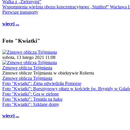
Walka z „Zielonymi”
Wspomnienia więźnia obozu koncentracyjnego „Stutthof” Wacława 
Pierwsze transporty
więcej ...
Foto "Kwiatki"
sobota, 13 lutego 2021 11:08
Zimowe oblicza Trójmiasta
Zimowe oblicze Trójmiasta w obiektywie Roberta
Zimowe oblicza Trójmiasta
Foto "Kwiatki": Zima odwiedziła Pomorze
Foto "Kwiatki": Bursztynowy ołtarz w kościele św. Brygidy w Gdań
Foto "Kwiatki": Gra w zielone
Foto "Kwiatki": Temida na haku
Foto "Kwiatki": Szklane domy
więcej ...