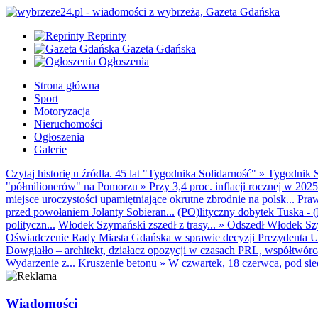
Reprinty
Gazeta Gdańska
Ogłoszenia
Strona główna
Sport
Motoryzacja
Nieruchomości
Ogłoszenia
Galerie
Czytaj historię u źródła. 45 lat "Tygodnika Solidarność"
»
Tygodnik S
"półmilionerów" na Pomorzu
»
Przy 3,4 proc. inflacji rocznej w 20
miejsce uroczystości upamiętniające okrutne zbrodnie na polsk...
Praw
przed powołaniem Jolanty Sobieran...
(PO)lityczny dobytek Tuska - (K
polityczn...
Włodek Szymański zszedł z trasy...
»
Odszedł Włodek Szy
Oświadczenie Rady Miasta Gdańska w sprawie decyzji Prezydenta U
Dowgiałło – architekt, działacz opozycji w czasach PRL, współtwórca 
Wydarzenie z...
Kruszenie betonu
»
W czwartek, 18 czerwca, pod sie
Wiadomości