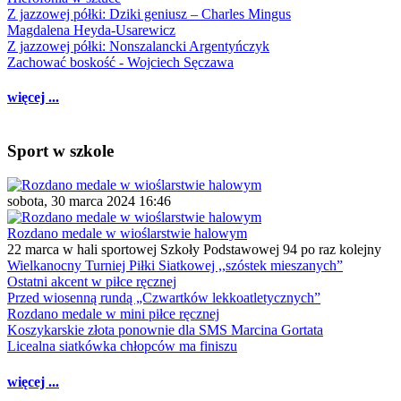
Z jazzowej półki: Dziki geniusz – Charles Mingus
Magdalena Heyda-Usarewicz
Z jazzowej półki: Nonszalancki Argentyńczyk
Zachować boskość - Wojciech Sęczawa
więcej ...
Sport w szkole
sobota, 30 marca 2024 16:46
Rozdano medale w wioślarstwie halowym
22 marca w hali sportowej Szkoły Podstawowej 94 po raz kolejny
Wielkanocny Turniej Piłki Siatkowej ,,szóstek mieszanych”
Ostatni akcent w piłce ręcznej
Przed wiosenną rundą „Czwartków lekkoatletycznych”
Rozdano medale w mini piłce ręcznej
Koszykarskie złota ponownie dla SMS Marcina Gortata
Licealna siatkówka chłopców ma finiszu
więcej ...