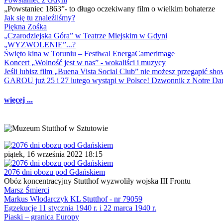
„Powstaniec 1863”- to długo oczekiwany film o wielkim bohaterze
Jak się tu znaleźliśmy?
Piękna Zośka
„Czarodziejska Góra” w Teatrze Miejskim w Gdyni
„WYZWOLENIE”...?
Święto kina w Toruniu – Festiwal EnergaCamerimage
Koncert „Wolność jest w nas” - wokaliści i muzycy
Jeśli lubisz film „Buena Vista Social Club” nie możesz przegapić s
GAROU już 25 i 27 lutego wystąpi w Polsce! Dzwonnik z Notre 
więcej ...
piątek, 16 września 2022 18:15
2076 dni obozu pod Gdańskiem
Obóz koncentracyjny Stutthof wyzwoliły wojska III Frontu
Marsz Śmierci
Markus Włodarczyk KL Stutthof - nr 79059
Egzekucje 11 stycznia 1940 r. i 22 marca 1940 r.
Piaski – granica Europy