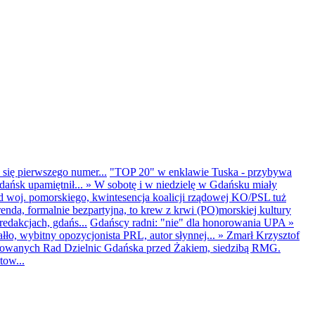
 się pierwszego numer...
"TOP 20" w enklawie Tuska - przybywa
dańsk upamiętnił...
»
W sobotę i w niedzielę w Gdańsku miały
d woj. pomorskiego, kwintesencja koalicji rządowej KO/PSL tuż
renda, formalnie bezpartyjna, to krew z krwi (PO)morskiej kultury
edakcjach, gdańs...
Gdańscy radni: "nie" dla honorowania UPA
»
ło, wybitny opozycjonista PRL, autor słynnej...
»
Zmarł Krzysztof
ntowanych Rad Dzielnic Gdańska przed Żakiem, siedzibą RMG.
tow...