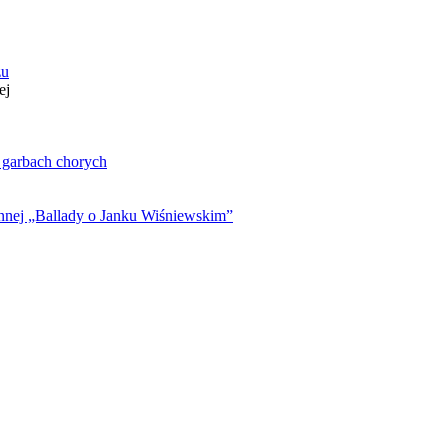
zu
ej
. garbach chorych
ynnej „Ballady o Janku Wiśniewskim”