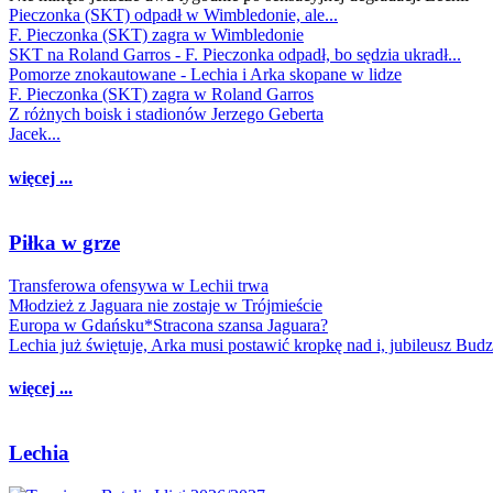
Pieczonka (SKT) odpadł w Wimbledonie, ale...
F. Pieczonka (SKT) zagra w Wimbledonie
SKT na Roland Garros - F. Pieczonka odpadł, bo sędzia ukradł...
Pomorze znokautowane - Lechia i Arka skopane w lidze
F. Pieczonka (SKT) zagra w Roland Garros
Z różnych boisk i stadionów Jerzego Geberta
Jacek...
więcej ...
Piłka w grze
Transferowa ofensywa w Lechii trwa
Młodzież z Jaguara nie zostaje w Trójmieście
Europa w Gdańsku*Stracona szansa Jaguara?
Lechia już świętuje, Arka musi postawić kropkę nad i, jubileusz Bud
więcej ...
Lechia