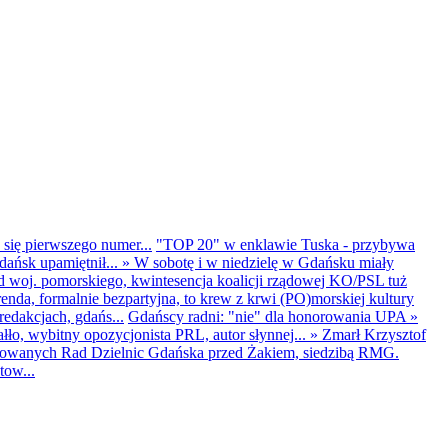
 się pierwszego numer...
"TOP 20" w enklawie Tuska - przybywa
dańsk upamiętnił...
»
W sobotę i w niedzielę w Gdańsku miały
d woj. pomorskiego, kwintesencja koalicji rządowej KO/PSL tuż
renda, formalnie bezpartyjna, to krew z krwi (PO)morskiej kultury
edakcjach, gdańs...
Gdańscy radni: "nie" dla honorowania UPA
»
ło, wybitny opozycjonista PRL, autor słynnej...
»
Zmarł Krzysztof
ntowanych Rad Dzielnic Gdańska przed Żakiem, siedzibą RMG.
tow...