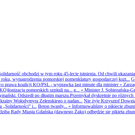
olidarność obchodzi w tym roku 45-lecie istnienia. Od chwili ukazania
25 roku, wynagrodzenia pomorskiej nomenklatury gospodarczej kszt...
G
o prawa koalicji KO/PSL - wyprawka last minute dla minister
»
Zarzą
O)lonizacja pomorskich szpitali na... g...
»
Minister J. Sobierańska-G
mański. Odszedł po długim marszu.Przemykał dyskretnie po różnych r
krainy Wołodymyra Zełenskiego o nadan...
Nie żyje Krzysztof Dowgiał
„Solidarności” i...
Beton twardy...
»
Informowaliśmy o pikiecie zbu
dzibą Rady Miasta Gdańska (dawnego Żaku) odbędzie się pikieta zbun