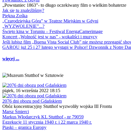
„Powstaniec 1863”- to długo oczekiwany film o wielkim bohaterze
Jak się tu znaleźliśmy?
Piękna Zośka
„Czarodziejska Góra” w Teatrze Miejskim w Gdyni
„WYZWOLENIE”...?
Święto kina w Toruniu – Festiwal EnergaCamerimage
Koncert „Wolność jest w nas” - wokaliści i muzycy
Jeśli lubisz film „Buena Vista Social Club” nie możesz przegapić s
GAROU już 25 i 27 lutego wystąpi w Polsce! Dzwonnik z Notre 
więcej ...
piątek, 16 września 2022 18:15
2076 dni obozu pod Gdańskiem
Obóz koncentracyjny Stutthof wyzwoliły wojska III Frontu
Marsz Śmierci
Markus Włodarczyk KL Stutthof - nr 79059
Egzekucje 11 stycznia 1940 r. i 22 marca 1940 r.
Piaski – granica Europy