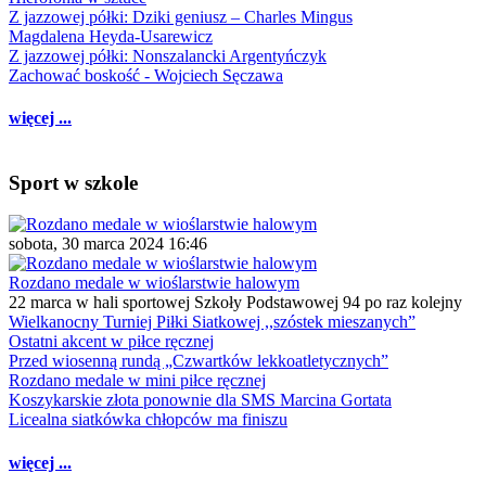
Z jazzowej półki: Dziki geniusz – Charles Mingus
Magdalena Heyda-Usarewicz
Z jazzowej półki: Nonszalancki Argentyńczyk
Zachować boskość - Wojciech Sęczawa
więcej ...
Sport w szkole
sobota, 30 marca 2024 16:46
Rozdano medale w wioślarstwie halowym
22 marca w hali sportowej Szkoły Podstawowej 94 po raz kolejny
Wielkanocny Turniej Piłki Siatkowej ,,szóstek mieszanych”
Ostatni akcent w piłce ręcznej
Przed wiosenną rundą „Czwartków lekkoatletycznych”
Rozdano medale w mini piłce ręcznej
Koszykarskie złota ponownie dla SMS Marcina Gortata
Licealna siatkówka chłopców ma finiszu
więcej ...