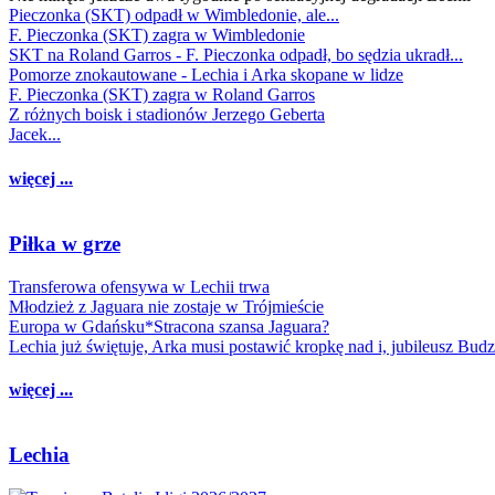
Pieczonka (SKT) odpadł w Wimbledonie, ale...
F. Pieczonka (SKT) zagra w Wimbledonie
SKT na Roland Garros - F. Pieczonka odpadł, bo sędzia ukradł...
Pomorze znokautowane - Lechia i Arka skopane w lidze
F. Pieczonka (SKT) zagra w Roland Garros
Z różnych boisk i stadionów Jerzego Geberta
Jacek...
więcej ...
Piłka w grze
Transferowa ofensywa w Lechii trwa
Młodzież z Jaguara nie zostaje w Trójmieście
Europa w Gdańsku*Stracona szansa Jaguara?
Lechia już świętuje, Arka musi postawić kropkę nad i, jubileusz Bud
więcej ...
Lechia