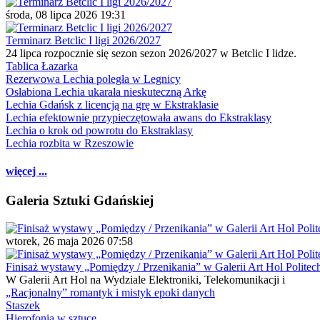
środa, 08 lipca 2026 19:31
Terminarz Betclic I ligi 2026/2027
24 lipca rozpocznie się sezon sezon 2026/2027 w Betclic I lidze.
Tablica Łazarka
Rezerwowa Lechia poległa w Legnicy
Osłabiona Lechia ukarała nieskuteczną Arkę
Lechia Gdańsk z licencją na grę w Ekstraklasie
Lechia efektownie przypieczętowała awans do Ekstraklasy
Lechia o krok od powrotu do Ekstraklasy
Lechia rozbita w Rzeszowie
więcej ...
Galeria Sztuki Gdańskiej
wtorek, 26 maja 2026 07:58
Finisaż wystawy „Pomiędzy / Przenikania” w Galerii Art Hol Politec
W Galerii Art Hol na Wydziale Elektroniki, Telekomunikacji i
„Racjonalny” romantyk i mistyk epoki danych
Staszek
Hierofonia w sztuce