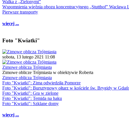
Walka z „Zielonymi”
Wspomnienia więźnia obozu koncentracyjnego „Stutthof” Wacława 
Pierwsze transporty
więcej ...
Foto "Kwiatki"
sobota, 13 lutego 2021 11:08
Zimowe oblicza Trójmiasta
Zimowe oblicze Trójmiasta w obiektywie Roberta
Zimowe oblicza Trójmiasta
Foto "Kwiatki": Zima odwiedziła Pomorze
Foto "Kwiatki": Bursztynowy ołtarz w kościele św. Brygidy w Gdań
Foto "Kwiatki": Gra w zielone
Foto "Kwiatki": Temida na haku
Foto "Kwiatki": Szklane domy
więcej ...