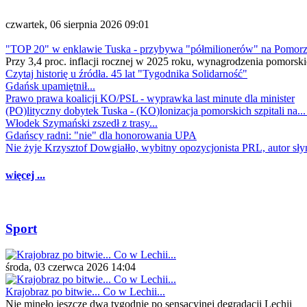
czwartek, 06 sierpnia 2026 09:01
"TOP 20" w enklawie Tuska - przybywa "półmilionerów" na Pomor
Przy 3,4 proc. inflacji rocznej w 2025 roku, wynagrodzenia pomorski
Czytaj historię u źródła. 45 lat "Tygodnika Solidarność"
Gdańsk upamiętnił...
Prawo prawa koalicji KO/PSL - wyprawka last minute dla minister
(PO)lityczny dobytek Tuska - (KO)lonizacja pomorskich szpitali na..
Włodek Szymański zszedł z trasy...
Gdańscy radni: "nie" dla honorowania UPA
Nie żyje Krzysztof Dowgiałło, wybitny opozycjonista PRL, autor sł
więcej ...
Sport
środa, 03 czerwca 2026 14:04
Krajobraz po bitwie... Co w Lechii...
Nie minęło jeszcze dwa tygodnie po sensacyjnej degradacji Lechii