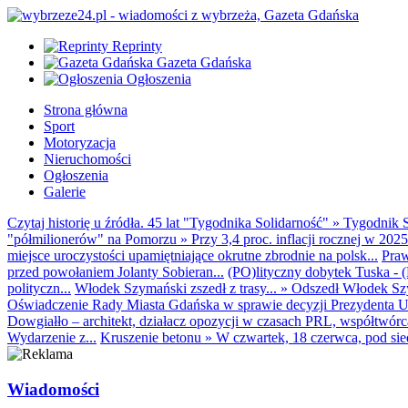
Reprinty
Gazeta Gdańska
Ogłoszenia
Strona główna
Sport
Motoryzacja
Nieruchomości
Ogłoszenia
Galerie
Czytaj historię u źródła. 45 lat "Tygodnika Solidarność"
»
Tygodnik S
"półmilionerów" na Pomorzu
»
Przy 3,4 proc. inflacji rocznej w 20
miejsce uroczystości upamiętniające okrutne zbrodnie na polsk...
Praw
przed powołaniem Jolanty Sobieran...
(PO)lityczny dobytek Tuska - (K
polityczn...
Włodek Szymański zszedł z trasy...
»
Odszedł Włodek Szy
Oświadczenie Rady Miasta Gdańska w sprawie decyzji Prezydenta U
Dowgiałło – architekt, działacz opozycji w czasach PRL, współtwórca 
Wydarzenie z...
Kruszenie betonu
»
W czwartek, 18 czerwca, pod sie
Wiadomości