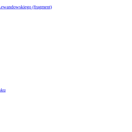
Lewandowskiego (fragment)
sku