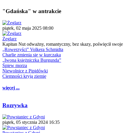
"Gdańska" w antrakcie
piątek, 02 maja 2025 08:00
Żeglarz
Kapitan Nut odważny, romantyczny, bez skazy, poświęcił swoje
„Rowerzyści” Volkera Schmidta
Charlie zmienia się w kurczaka
„Iwona księżniczka Burgunda”
Śpiew morza
Niewolnice z Pipidówki
Ciemności kryją ziemię
więcej ...
Rozrywka
piątek, 05 stycznia 2024 16:35
Powstaniec z Gdyni