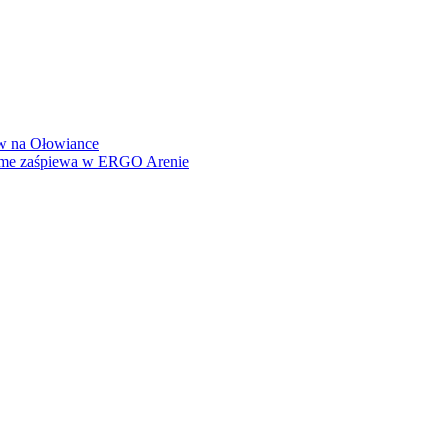
how na Ołowiance
Dame zaśpiewa w ERGO Arenie