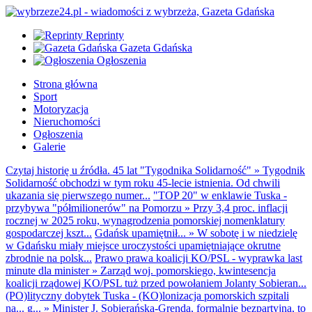
Reprinty
Gazeta Gdańska
Ogłoszenia
Strona główna
Sport
Motoryzacja
Nieruchomości
Ogłoszenia
Galerie
Czytaj historię u źródła. 45 lat "Tygodnika Solidarność"
»
Tygodnik
Solidarność obchodzi w tym roku 45-lecie istnienia. Od chwili
ukazania się pierwszego numer...
"TOP 20" w enklawie Tuska -
przybywa "półmilionerów" na Pomorzu
»
Przy 3,4 proc. inflacji
rocznej w 2025 roku, wynagrodzenia pomorskiej nomenklatury
gospodarczej kszt...
Gdańsk upamiętnił...
»
W sobotę i w niedzielę
w Gdańsku miały miejsce uroczystości upamiętniające okrutne
zbrodnie na polsk...
Prawo prawa koalicji KO/PSL - wyprawka last
minute dla minister
»
Zarząd woj. pomorskiego, kwintesencja
koalicji rządowej KO/PSL tuż przed powołaniem Jolanty Sobieran...
(PO)lityczny dobytek Tuska - (KO)lonizacja pomorskich szpitali
na... g...
»
Minister J. Sobierańska-Grenda, formalnie bezpartyjna, to