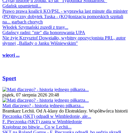
Czytaj historię u źródła. 45 lat "Tygodnika Solidarność"
Gdańsk upamiętnił...
Prawo prawa koalicji KO/PSL - wyprawka last minute dla minister
(PO)lityczny dobytek Tuska - (KO)lonizacja pomorskich szpitali
na... garbach chorych
Włodek Szymański zszedł z trasy...
Gdańscy radni: "nie" dla honorowania UPA
Nie żyje Krzysztof Dowgiałło, wybitny opozycjonista PRL, autor
słynnej „Ballady o Janku Wiśniewskim”
więcej ...
Sport
piątek, 07 sierpnia 2026 20:48
Mati dlaczego? - historia jednego piłkarza...
Bramkarz Lechii. Od A-klasy do Ekstraklasy. Współtwórca historii
Pieczonka (SKT) odpadł w Wimbledonie, ale...
F. Pieczonka (SKT) zagra w Wimbledonie
Krajobraz po bitwie... Co w Lechii...
SKT na Roland Garros - F. Pieczonka odpadł, bo sędzia ukradł...