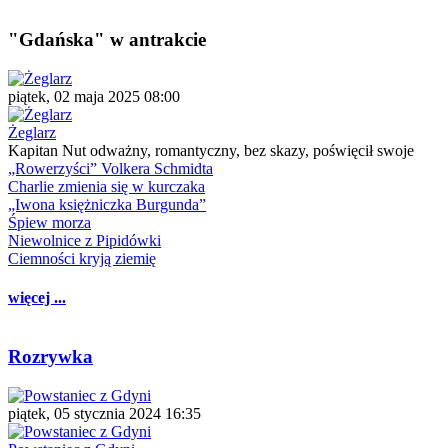
"Gdańska" w antrakcie
piątek, 02 maja 2025 08:00
Żeglarz
Kapitan Nut odważny, romantyczny, bez skazy, poświęcił swoje
„Rowerzyści” Volkera Schmidta
Charlie zmienia się w kurczaka
„Iwona księżniczka Burgunda”
Śpiew morza
Niewolnice z Pipidówki
Ciemności kryją ziemię
więcej ...
Rozrywka
piątek, 05 stycznia 2024 16:35