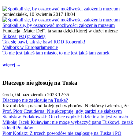
poniedziałek, 10 kwietnia 2017 18:04
Spotkali się, by oszacować możliwości założenia muzeum
Fundacja „Mater Dei”, ta sama dzięki której w dużej mierze
Sukces jest (z) kobietą
Tak się bawi, tak się bawi ROD Kopernik!
Malbork w Europarlamencie
To nie jest jakieś tam miasto, to nie jest jakiś tam zamek
więcej ...
Dlaczego nie głosuję na Tuska
środa, 04 października 2023 12:35
Dlaczego nie zagłosuję na Tuska?
Już dni dzielą nas od kolejnych wyborów. Niektórzy twierdzą, że
Prof. Piotr Czauderna: Nie akceptuję, gdy gardzi się słabszym
Stanisław Fudakowski: On chce rządzić i dzielić a to jest za mało
Mikołaj Jacek Kujawian: nie mogę wybaczyć panu Tuskowi, że tak
skłócił Polaków
Piotr Kotlarz: Z trzech powodów nie zagłosuję na Tuska i PO