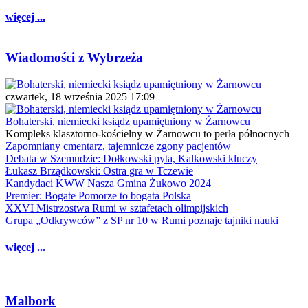
więcej ...
Wiadomości z Wybrzeża
czwartek, 18 września 2025 17:09
Bohaterski, niemiecki ksiądz upamiętniony w Żarnowcu
Kompleks klasztorno-kościelny w Żarnowcu to perła północnych
Zapomniany cmentarz, tajemnicze zgony pacjentów
Debata w Szemudzie: Dołkowski pyta, Kalkowski kluczy
Łukasz Brządkowski: Ostra gra w Tczewie
Kandydaci KWW Nasza Gmina Żukowo 2024
Premier: Bogate Pomorze to bogata Polska
XXVI Mistrzostwa Rumi w sztafetach olimpijskich
Grupa „Odkrywców” z SP nr 10 w Rumi poznaje tajniki nauki
więcej ...
Malbork