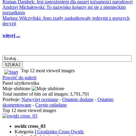
Roman Dambek: Jest zagrożeniem dla naszej tożsamości narodowej
Andrzej Michałowski: To nazwisko kojarzy mi się z niemieckim
porządkiem
Mariusz Wilczyński: Jego rządy zaskutkowały jednymi z gorszych
decyzji
więcej ...
SZUKAJ
Top 12 most viewed images
Powróć do galerii
Panel użytkownika
Moje ulubione
Total number of hits on all images: 3,791,791
Przeboje:
Najwyżej oceniane
-
Ostatnio dodane
-
Ostatnio
skomentowane
-
Często oglądane
Top 12 most viewed images
owidz cross_03
Kategoria
I Grodzisko Cross Owidz