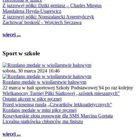
Z jazzowej półki: Dziki geniusz – Charles Mingus
Magdalena Heyda-Usarewicz
Z jazzowej półki: Nonszalancki Argentyńczyk
Zachować boskość - Wojciech Sęczawa
więcej ...
Sport w szkole
sobota, 30 marca 2024 16:46
Rozdano medale w wioślarstwie halowym
22 marca w hali sportowej Szkoły Podstawowej 94 po raz kolejny
Wielkanocny Turniej Piłki Siatkowej ,,szóstek mieszanych”
Ostatni akcent w piłce ręcznej
Przed wiosenną rundą „Czwartków lekkoatletycznych”
Rozdano medale w mini piłce ręcznej
Koszykarskie złota ponownie dla SMS Marcina Gortata
Licealna siatkówka chłopców ma finiszu
więcej ...