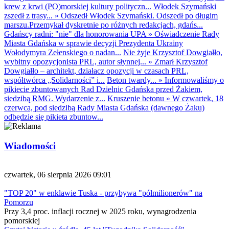
krew z krwi (PO)morskiej kultury polityczn...
Włodek Szymański
zszedł z trasy...
»
Odszedł Włodek Szymański. Odszedł po długim
marszu.Przemykał dyskretnie po różnych redakcjach, gdańs...
Gdańscy radni: "nie" dla honorowania UPA
»
Oświadczenie Rady
Miasta Gdańska w sprawie decyzji Prezydenta Ukrainy
Wołodymyra Zełenskiego o nadan...
Nie żyje Krzysztof Dowgiałło,
wybitny opozycjonista PRL, autor słynnej...
»
Zmarł Krzysztof
Dowgiałło – architekt, działacz opozycji w czasach PRL,
współtwórca „Solidarności” i...
Beton twardy...
»
Informowaliśmy o
pikiecie zbuntowanych Rad Dzielnic Gdańska przed Żakiem,
siedzibą RMG. Wydarzenie z...
Kruszenie betonu
»
W czwartek, 18
czerwca, pod siedzibą Rady Miasta Gdańska (dawnego Żaku)
odbędzie się pikieta zbuntow...
Wiadomości
czwartek, 06 sierpnia 2026 09:01
"TOP 20" w enklawie Tuska - przybywa "półmilionerów" na
Pomorzu
Przy 3,4 proc. inflacji rocznej w 2025 roku, wynagrodzenia
pomorskiej