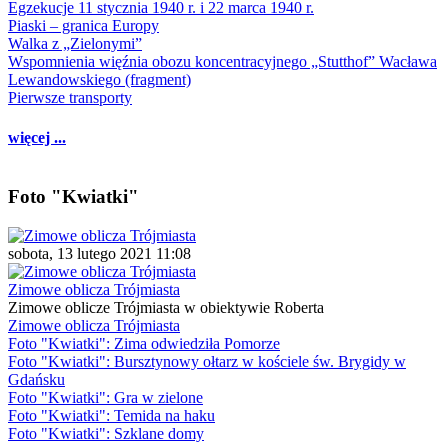
Egzekucje 11 stycznia 1940 r. i 22 marca 1940 r.
Piaski – granica Europy
Walka z „Zielonymi”
Wspomnienia więźnia obozu koncentracyjnego „Stutthof” Wacława
Lewandowskiego (fragment)
Pierwsze transporty
więcej ...
Foto "Kwiatki"
sobota, 13 lutego 2021 11:08
Zimowe oblicza Trójmiasta
Zimowe oblicze Trójmiasta w obiektywie Roberta
Zimowe oblicza Trójmiasta
Foto "Kwiatki": Zima odwiedziła Pomorze
Foto "Kwiatki": Bursztynowy ołtarz w kościele św. Brygidy w
Gdańsku
Foto "Kwiatki": Gra w zielone
Foto "Kwiatki": Temida na haku
Foto "Kwiatki": Szklane domy