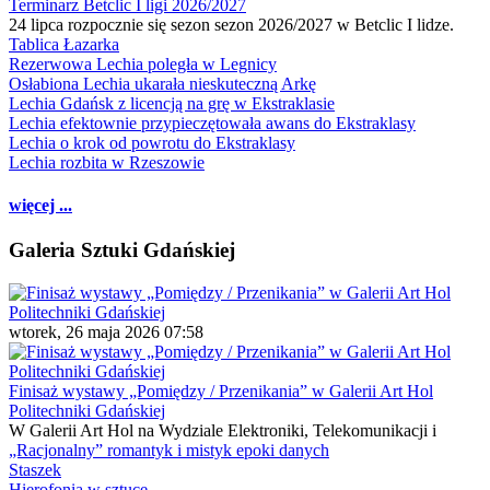
Terminarz Betclic I ligi 2026/2027
24 lipca rozpocznie się sezon sezon 2026/2027 w Betclic I lidze.
Tablica Łazarka
Rezerwowa Lechia poległa w Legnicy
Osłabiona Lechia ukarała nieskuteczną Arkę
Lechia Gdańsk z licencją na grę w Ekstraklasie
Lechia efektownie przypieczętowała awans do Ekstraklasy
Lechia o krok od powrotu do Ekstraklasy
Lechia rozbita w Rzeszowie
więcej ...
Galeria Sztuki Gdańskiej
wtorek, 26 maja 2026 07:58
Finisaż wystawy „Pomiędzy / Przenikania” w Galerii Art Hol
Politechniki Gdańskiej
W Galerii Art Hol na Wydziale Elektroniki, Telekomunikacji i
„Racjonalny” romantyk i mistyk epoki danych
Staszek
Hierofonia w sztuce