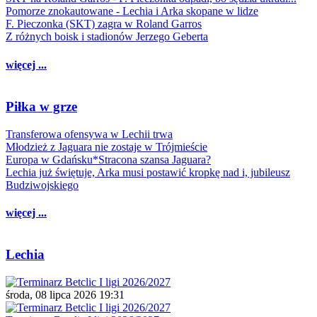
Pomorze znokautowane - Lechia i Arka skopane w lidze
F. Pieczonka (SKT) zagra w Roland Garros
Z różnych boisk i stadionów Jerzego Geberta
więcej ...
Piłka w grze
Transferowa ofensywa w Lechii trwa
Młodzież z Jaguara nie zostaje w Trójmieście
Europa w Gdańsku*Stracona szansa Jaguara?
Lechia już świętuje, Arka musi postawić kropkę nad i, jubileusz
Budziwojskiego
więcej ...
Lechia
środa, 08 lipca 2026 19:31