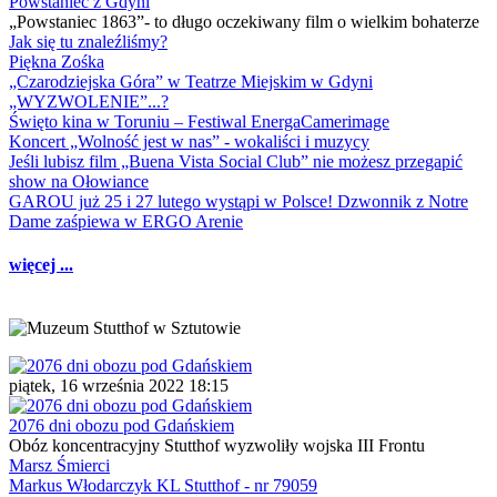
Powstaniec z Gdyni
„Powstaniec 1863”- to długo oczekiwany film o wielkim bohaterze
Jak się tu znaleźliśmy?
Piękna Zośka
„Czarodziejska Góra” w Teatrze Miejskim w Gdyni
„WYZWOLENIE”...?
Święto kina w Toruniu – Festiwal EnergaCamerimage
Koncert „Wolność jest w nas” - wokaliści i muzycy
Jeśli lubisz film „Buena Vista Social Club” nie możesz przegapić
show na Ołowiance
GAROU już 25 i 27 lutego wystąpi w Polsce! Dzwonnik z Notre
Dame zaśpiewa w ERGO Arenie
więcej ...
piątek, 16 września 2022 18:15
2076 dni obozu pod Gdańskiem
Obóz koncentracyjny Stutthof wyzwoliły wojska III Frontu
Marsz Śmierci
Markus Włodarczyk KL Stutthof - nr 79059