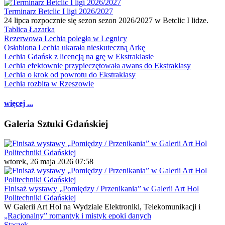
Terminarz Betclic I ligi 2026/2027
24 lipca rozpocznie się sezon sezon 2026/2027 w Betclic I lidze.
Tablica Łazarka
Rezerwowa Lechia poległa w Legnicy
Osłabiona Lechia ukarała nieskuteczną Arkę
Lechia Gdańsk z licencją na grę w Ekstraklasie
Lechia efektownie przypieczętowała awans do Ekstraklasy
Lechia o krok od powrotu do Ekstraklasy
Lechia rozbita w Rzeszowie
więcej ...
Galeria Sztuki Gdańskiej
wtorek, 26 maja 2026 07:58
Finisaż wystawy „Pomiędzy / Przenikania” w Galerii Art Hol
Politechniki Gdańskiej
W Galerii Art Hol na Wydziale Elektroniki, Telekomunikacji i
„Racjonalny” romantyk i mistyk epoki danych
Staszek