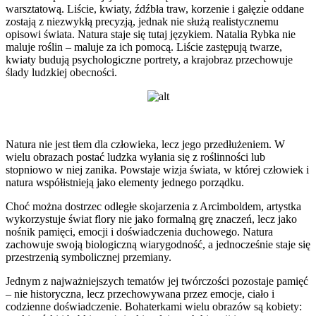
warsztatową. Liście, kwiaty, źdźbła traw, korzenie i gałęzie oddane
zostają z niezwykłą precyzją, jednak nie służą realistycznemu
opisowi świata. Natura staje się tutaj językiem. Natalia Rybka nie
maluje roślin – maluje za ich pomocą. Liście zastępują twarze,
kwiaty budują psychologiczne portrety, a krajobraz przechowuje
ślady ludzkiej obecności.
Natura nie jest tłem dla człowieka, lecz jego przedłużeniem. W
wielu obrazach postać ludzka wyłania się z roślinności lub
stopniowo w niej zanika. Powstaje wizja świata, w której człowiek i
natura współistnieją jako elementy jednego porządku.
Choć można dostrzec odległe skojarzenia z Arcimboldem, artystka
wykorzystuje świat flory nie jako formalną grę znaczeń, lecz jako
nośnik pamięci, emocji i doświadczenia duchowego. Natura
zachowuje swoją biologiczną wiarygodność, a jednocześnie staje się
przestrzenią symbolicznej przemiany.
Jednym z najważniejszych tematów jej twórczości pozostaje pamięć
– nie historyczna, lecz przechowywana przez emocje, ciało i
codzienne doświadczenie. Bohaterkami wielu obrazów są kobiety: