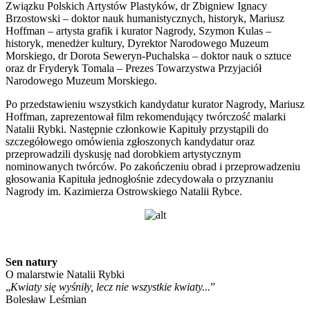
Związku Polskich Artystów Plastyków, dr Zbigniew Ignacy
Brzostowski – doktor nauk humanistycznych, historyk, Mariusz
Hoffman – artysta grafik i kurator Nagrody, Szymon Kulas –
historyk, menedżer kultury, Dyrektor Narodowego Muzeum
Morskiego, dr Dorota Seweryn-Puchalska – doktor nauk o sztuce
oraz dr Fryderyk Tomala – Prezes Towarzystwa Przyjaciół
Narodowego Muzeum Morskiego.
Po przedstawieniu wszystkich kandydatur kurator Nagrody, Mariusz
Hoffman, zaprezentował film rekomendujący twórczość malarki
Natalii Rybki. Następnie członkowie Kapituły przystąpili do
szczegółowego omówienia zgłoszonych kandydatur oraz
przeprowadzili dyskusję nad dorobkiem artystycznym
nominowanych twórców. Po zakończeniu obrad i przeprowadzeniu
głosowania Kapituła jednogłośnie zdecydowała o przyznaniu
Nagrody im. Kazimierza Ostrowskiego Natalii Rybce.
Sen natury
O malarstwie Natalii Rybki
„
Kwiaty się wyśniły, lecz nie wszystkie kwiaty...
”
Bolesław Leśmian