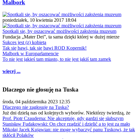
Malbork
poniedziałek, 10 kwietnia 2017 18:04
Spotkali się, by oszacować możliwości założenia muzeum
Fundacja „Mater Dei”, ta sama dzięki której w dużej mierze
Sukces jest (z) kobietą
Tak się bawi, tak się bawi ROD Kopernik!
Malbork w Europarlamencie
To nie jest jakieś tam miasto, to nie jest jakiś tam zamek
więcej ...
Dlaczego nie głosuję na Tuska
środa, 04 października 2023 12:35
Dlaczego nie zagłosuję na Tuska?
Już dni dzielą nas od kolejnych wyborów. Niektórzy twierdzą, że
Prof. Piotr Czauderna: Nie akceptuję, gdy gardzi się słabszym
Stanisław Fudakowski: On chce rządzić i dzielić a to jest za mało
Mikołaj Jacek Kujawian: nie mogę wybaczyć panu Tuskowi, że tak
skłócił Polaków