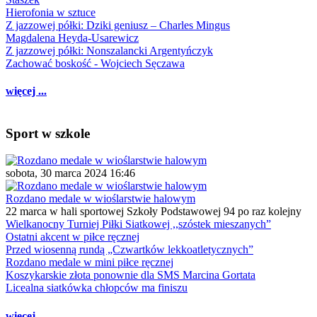
Hierofonia w sztuce
Z jazzowej półki: Dziki geniusz – Charles Mingus
Magdalena Heyda-Usarewicz
Z jazzowej półki: Nonszalancki Argentyńczyk
Zachować boskość - Wojciech Sęczawa
więcej ...
Sport w szkole
sobota, 30 marca 2024 16:46
Rozdano medale w wioślarstwie halowym
22 marca w hali sportowej Szkoły Podstawowej 94 po raz kolejny
Wielkanocny Turniej Piłki Siatkowej ,,szóstek mieszanych”
Ostatni akcent w piłce ręcznej
Przed wiosenną rundą „Czwartków lekkoatletycznych”
Rozdano medale w mini piłce ręcznej
Koszykarskie złota ponownie dla SMS Marcina Gortata
Licealna siatkówka chłopców ma finiszu
więcej ...