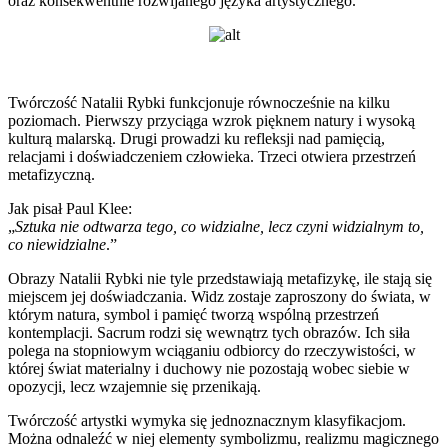
oraz konsekwentnie rozwijanego języka artystycznego.
Twórczość Natalii Rybki funkcjonuje równocześnie na kilku
poziomach. Pierwszy przyciąga wzrok pięknem natury i wysoką
kulturą malarską. Drugi prowadzi ku refleksji nad pamięcią,
relacjami i doświadczeniem człowieka. Trzeci otwiera przestrzeń
metafizyczną.
Jak pisał Paul Klee:
„
Sztuka nie odtwarza tego, co widzialne, lecz czyni widzialnym to,
co niewidzialne
.”
Obrazy Natalii Rybki nie tyle przedstawiają metafizykę, ile stają się
miejscem jej doświadczania. Widz zostaje zaproszony do świata, w
którym natura, symbol i pamięć tworzą wspólną przestrzeń
kontemplacji. Sacrum rodzi się wewnątrz tych obrazów. Ich siła
polega na stopniowym wciąganiu odbiorcy do rzeczywistości, w
której świat materialny i duchowy nie pozostają wobec siebie w
opozycji, lecz wzajemnie się przenikają.
Twórczość artystki wymyka się jednoznacznym klasyfikacjom.
Można odnaleźć w niej elementy symbolizmu, realizmu magicznego