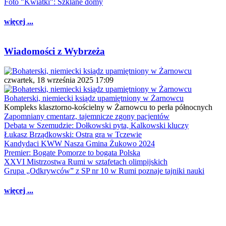
Foto "Kwiatki": Szklane domy
więcej ...
Wiadomości z Wybrzeża
czwartek, 18 września 2025 17:09
Bohaterski, niemiecki ksiądz upamiętniony w Żarnowcu
Kompleks klasztorno-kościelny w Żarnowcu to perła północnych
Zapomniany cmentarz, tajemnicze zgony pacjentów
Debata w Szemudzie: Dołkowski pyta, Kalkowski kluczy
Łukasz Brządkowski: Ostra gra w Tczewie
Kandydaci KWW Nasza Gmina Żukowo 2024
Premier: Bogate Pomorze to bogata Polska
XXVI Mistrzostwa Rumi w sztafetach olimpijskich
Grupa „Odkrywców” z SP nr 10 w Rumi poznaje tajniki nauki
więcej ...