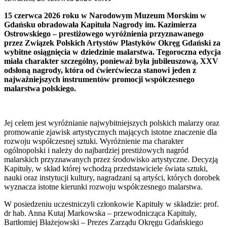
15 czerwca 2026 roku w Narodowym Muzeum Morskim w
Gdańsku obradowała Kapituła Nagrody im. Kazimierza
Ostrowskiego – prestiżowego wyróżnienia przyznawanego
przez Związek Polskich Artystów Plastyków Okręg Gdański za
wybitne osiągnięcia w dziedzinie malarstwa. Tegoroczna edycja
miała charakter szczególny, ponieważ była jubileuszową, XXV
odsłoną nagrody, która od ćwierćwiecza stanowi jeden z
najważniejszych instrumentów promocji współczesnego
malarstwa polskiego.
Jej celem jest wyróżnianie najwybitniejszych polskich malarzy oraz
promowanie zjawisk artystycznych mających istotne znaczenie dla
rozwoju współczesnej sztuki. Wyróżnienie ma charakter
ogólnopolski i należy do najbardziej prestiżowych nagród
malarskich przyznawanych przez środowisko artystyczne. Decyzją
Kapituły, w skład której wchodzą przedstawiciele świata sztuki,
nauki oraz instytucji kultury, nagradzani są artyści, których dorobek
wyznacza istotne kierunki rozwoju współczesnego malarstwa.
W posiedzeniu uczestniczyli członkowie Kapituły w składzie: prof.
dr hab. Anna Kutaj Markowska – przewodnicząca Kapituły,
Bartłomiej Błażejowski – Prezes Zarządu Okręgu Gdańskiego