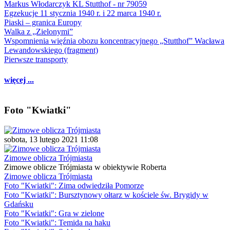
Markus Włodarczyk KL Stutthof - nr 79059
Egzekucje 11 stycznia 1940 r. i 22 marca 1940 r.
Piaski – granica Europy
Walka z „Zielonymi”
Wspomnienia więźnia obozu koncentracyjnego „Stutthof” Wacława
Lewandowskiego (fragment)
Pierwsze transporty
więcej ...
Foto "Kwiatki"
sobota, 13 lutego 2021 11:08
Zimowe oblicza Trójmiasta
Zimowe oblicze Trójmiasta w obiektywie Roberta
Zimowe oblicza Trójmiasta
Foto "Kwiatki": Zima odwiedziła Pomorze
Foto "Kwiatki": Bursztynowy ołtarz w kościele św. Brygidy w
Gdańsku
Foto "Kwiatki": Gra w zielone
Foto "Kwiatki": Temida na haku