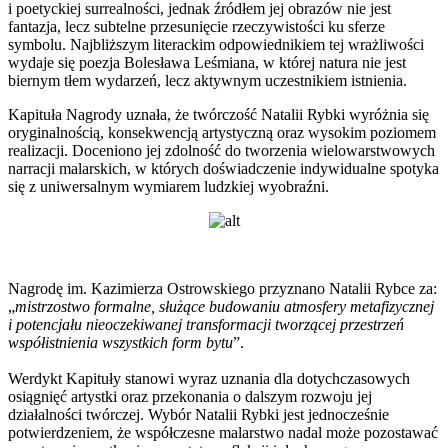
i poetyckiej surrealności, jednak źródłem jej obrazów nie jest
fantazja, lecz subtelne przesunięcie rzeczywistości ku sferze
symbolu. Najbliższym literackim odpowiednikiem tej wrażliwości
wydaje się poezja Bolesława Leśmiana, w której natura nie jest
biernym tłem wydarzeń, lecz aktywnym uczestnikiem istnienia.
Kapituła Nagrody uznała, że twórczość Natalii Rybki wyróżnia się
oryginalnością, konsekwencją artystyczną oraz wysokim poziomem
realizacji. Doceniono jej zdolność do tworzenia wielowarstwowych
narracji malarskich, w których doświadczenie indywidualne spotyka
się z uniwersalnym wymiarem ludzkiej wyobraźni.
Nagrodę im. Kazimierza Ostrowskiego przyznano Natalii Rybce za:
„
mistrzostwo formalne, służące budowaniu atmosfery metafizycznej
i potencjału nieoczekiwanej transformacji tworzącej przestrzeń
współistnienia wszystkich form bytu
”.
Werdykt Kapituły stanowi wyraz uznania dla dotychczasowych
osiągnięć artystki oraz przekonania o dalszym rozwoju jej
działalności twórczej. Wybór Natalii Rybki jest jednocześnie
potwierdzeniem, że współczesne malarstwo nadal może pozostawać