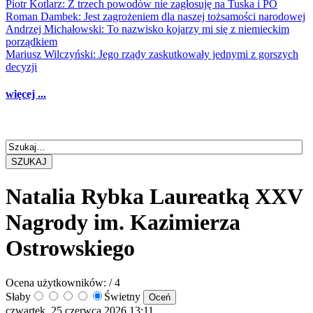
Piotr Kotlarz: Z trzech powodów nie zagłosuję na Tuska i PO
Roman Dambek: Jest zagrożeniem dla naszej tożsamości narodowej
Andrzej Michałowski: To nazwisko kojarzy mi się z niemieckim
porządkiem
Mariusz Wilczyński: Jego rządy zaskutkowały jednymi z gorszych
decyzji
więcej ...
SZUKAJ
Natalia Rybka Laureatką XXV
Nagrody im. Kazimierza
Ostrowskiego
Ocena użytkowników:
/ 4
Słaby
Świetny
czwartek, 25 czerwca 2026 13:11