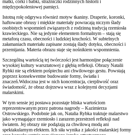
matki, córki i babki, strażniczki rodzinnych historii i
międzypokoleniowej pamięci.
Istotną rolę odgrywa również motyw tkaniny. Draperie, koronki,
haftowane obrusy i miękkie materiały powracają niczym ślady
osobistych wspomnień związanych z rodzinną tradycją rzemiosła
krawieckiego. Nie są jedynie elementem formalnym – stają się
metaforą czasu, obecności i ludzkiej kruchości. W subtelnych
załamaniach materiału zapisane zostają ślady dotyku, obecności i
przemijania. Materia obrazu staje się nośnikiem wspomnienia.
Szczególną wartością tej twórczości jest harmonijne połączenie
wysokiej kultury warsztatowej z głębią refleksji. Obrazy Natalii
Rybki nie są efektem pośpiechu ani chwilowego gestu. Powstają
poprzez konsekwentne budowanie formy, światła i
znaczeń.Widoczna jest w nich koncentracja, cierpliwość oraz
świadomość, że obraz dojrzewa wraz z kolejnymi decyzjami
malarskimi.
W tym sensie jej postawa pozostaje bliska wartościom
reprezentowanym przez patrona nagrody – Kazimierza
Ostrowskiego. Podobnie jak on, Natalia Rybka traktuje malarstwo
jako wymagające rzemiosło i zarazem przestrzeń refleksji nad
światem. Jej obrazy nie podążają za chwilową modą ani
spektakularnym efektem. Ich siła wynika z jakości malarskiej formy