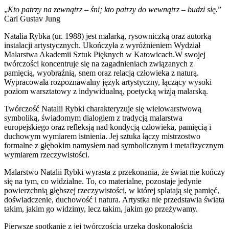
„
Kto patrzy na zewnątrz – śni; kto patrzy do wewnątrz – budzi się.
”
Carl Gustav Jung
Natalia Rybka (ur. 1988) jest malarką, rysowniczką oraz autorką
instalacji artystycznych. Ukończyła z wyróżnieniem Wydział
Malarstwa Akademii Sztuk Pięknych w Katowicach.W swojej
twórczości koncentruje się na zagadnieniach związanych z
pamięcią, wyobraźnią, snem oraz relacją człowieka z naturą.
Wypracowała rozpoznawalny język artystyczny, łączący wysoki
poziom warsztatowy z indywidualną, poetycką wizją malarską.
Twórczość Natalii Rybki charakteryzuje się wielowarstwową
symboliką, świadomym dialogiem z tradycją malarstwa
europejskiego oraz refleksją nad kondycją człowieka, pamięcią i
duchowym wymiarem istnienia. Jej sztuka łączy mistrzostwo
formalne z głębokim namysłem nad symbolicznym i metafizycznym
wymiarem rzeczywistości.
Malarstwo Natalii Rybki wyrasta z przekonania, że świat nie kończy
się na tym, co widzialne. To, co materialne, pozostaje jedynie
powierzchnią głębszej rzeczywistości, w której splatają się pamięć,
doświadczenie, duchowość i natura. Artystka nie przedstawia świata
takim, jakim go widzimy, lecz takim, jakim go przeżywamy.
Pierwsze spotkanie z jej twórczością urzeka doskonałością