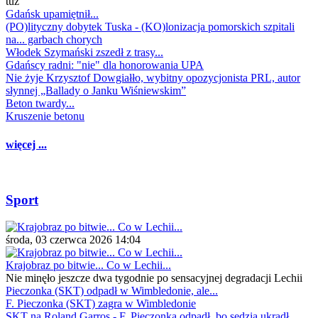
tuż
Gdańsk upamiętnił...
(PO)lityczny dobytek Tuska - (KO)lonizacja pomorskich szpitali
na... garbach chorych
Włodek Szymański zszedł z trasy...
Gdańscy radni: "nie" dla honorowania UPA
Nie żyje Krzysztof Dowgiałło, wybitny opozycjonista PRL, autor
słynnej „Ballady o Janku Wiśniewskim”
Beton twardy...
Kruszenie betonu
więcej ...
Sport
środa, 03 czerwca 2026 14:04
Krajobraz po bitwie... Co w Lechii...
Nie minęło jeszcze dwa tygodnie po sensacyjnej degradacji Lechii
Pieczonka (SKT) odpadł w Wimbledonie, ale...
F. Pieczonka (SKT) zagra w Wimbledonie
SKT na Roland Garros - F. Pieczonka odpadł, bo sędzia ukradł...