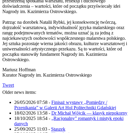
przestrzenią spotkania warsztatu, refleksji i duchowego
doświadczenia – wartości, które od początku przyświecały idei
Nagrody im. Kazimierza Ostrowskiego.
Patrząc na dorobek Natalii Rybki, jej konsekwencję twórczą,
dojrzałość warsztatową, indywidualność języka malarskiego oraz
rangę podejmowanych tematów, można uznać ją za jedną z
najciekawszych osobowości współczesnego malarstwa polskiego.
Jej sztuka pozostaje wierna jakości obrazu, kulturze warsztatowej i
uniwersalności artystycznego przekazu. Są to wartości, które od
początku stanowiły fundament Nagrody im. Kazimierza
Ostrowskiego.
Mariusz Hoffman
Kurator Nagrody im. Kazimierza Ostrowskiego
Tweet
Older news items:
26/05/2026 07:58
-
Finisaż wystawy „Pomiędzy /
Przenikania” w Galerii Art Hol Politechniki Gdańskiej
18/02/2026 13:58
-
Dr Michał Wójcik — klasyk niepokorny
18/10/2025 18:54
-
„Racjonalny” romantyk i mistyk epoki
danych
25/09/2025 11:03
-
Staszek