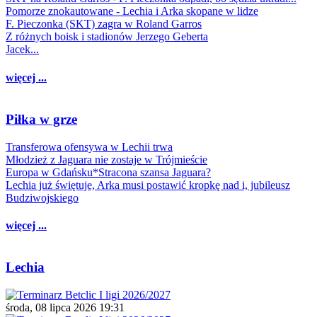
Pomorze znokautowane - Lechia i Arka skopane w lidze
F. Pieczonka (SKT) zagra w Roland Garros
Z różnych boisk i stadionów Jerzego Geberta
Jacek...
więcej ...
Piłka w grze
Transferowa ofensywa w Lechii trwa
Młodzież z Jaguara nie zostaje w Trójmieście
Europa w Gdańsku*Stracona szansa Jaguara?
Lechia już świętuje, Arka musi postawić kropkę nad i, jubileusz
Budziwojskiego
więcej ...
Lechia
środa, 08 lipca 2026 19:31