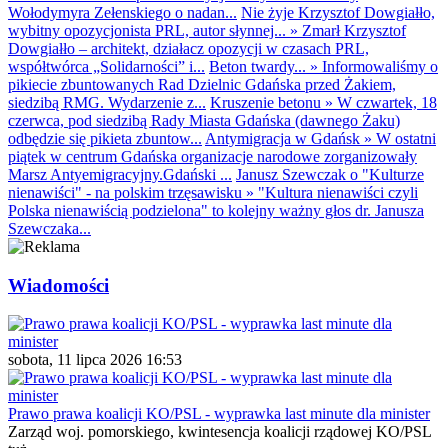
Wołodymyra Zełenskiego o nadan...
Nie żyje Krzysztof Dowgiałło,
wybitny opozycjonista PRL, autor słynnej...
»
Zmarł Krzysztof
Dowgiałło – architekt, działacz opozycji w czasach PRL,
współtwórca „Solidarności” i...
Beton twardy...
»
Informowaliśmy o
pikiecie zbuntowanych Rad Dzielnic Gdańska przed Żakiem,
siedzibą RMG. Wydarzenie z...
Kruszenie betonu
»
W czwartek, 18
czerwca, pod siedzibą Rady Miasta Gdańska (dawnego Żaku)
odbędzie się pikieta zbuntow...
Antymigracja w Gdańsk
»
W ostatni
piątek w centrum Gdańska organizacje narodowe zorganizowały
Marsz Antyemigracyjny.Gdański ...
Janusz Szewczak o "Kulturze
nienawiści" - na polskim trzęsawisku
»
"Kultura nienawiści czyli
Polska nienawiścią podzielona" to kolejny ważny głos dr. Janusza
Szewczaka...
Wiadomości
sobota, 11 lipca 2026 16:53
Prawo prawa koalicji KO/PSL - wyprawka last minute dla minister
Zarząd woj. pomorskiego, kwintesencja koalicji rządowej KO/PSL