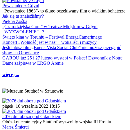
Powstaniec z Gdyni
„Powstaniec 1863”- to długo oczekiwany film o wielkim bohaterze
Jak się tu znaleźliśmy?
Piękna Zośka
„Czarodziejska Góra” w Teatrze Miejskim w Gdyni
„WYZWOLENIE”...?
Święto kina w Toruniu – Festiwal EnergaCamerimage
Koncert „Wolność jest w nas” - wokaliści i muzycy
Jeśli lubisz film „Buena Vista Social Club” nie możesz przegapić
show na Ołowiance
GAROU już 25 i 27 lutego wystąpi w Polsce! Dzwonnik z Notre
Dame zaśpiewa w ERGO Arenie
więcej ...
piątek, 16 września 2022 18:15
2076 dni obozu pod Gdańskiem
Obóz koncentracyjny Stutthof wyzwoliły wojska III Frontu
Marsz Śmierci