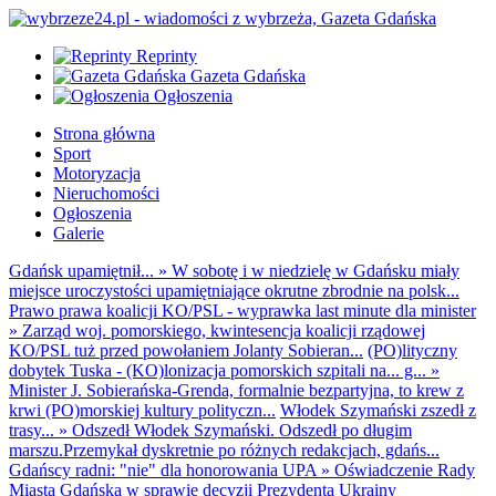
Reprinty
Gazeta Gdańska
Ogłoszenia
Strona główna
Sport
Motoryzacja
Nieruchomości
Ogłoszenia
Galerie
Gdańsk upamiętnił...
»
W sobotę i w niedzielę w Gdańsku miały
miejsce uroczystości upamiętniające okrutne zbrodnie na polsk...
Prawo prawa koalicji KO/PSL - wyprawka last minute dla minister
»
Zarząd woj. pomorskiego, kwintesencja koalicji rządowej
KO/PSL tuż przed powołaniem Jolanty Sobieran...
(PO)lityczny
dobytek Tuska - (KO)lonizacja pomorskich szpitali na... g...
»
Minister J. Sobierańska-Grenda, formalnie bezpartyjna, to krew z
krwi (PO)morskiej kultury polityczn...
Włodek Szymański zszedł z
trasy...
»
Odszedł Włodek Szymański. Odszedł po długim
marszu.Przemykał dyskretnie po różnych redakcjach, gdańs...
Gdańscy radni: "nie" dla honorowania UPA
»
Oświadczenie Rady
Miasta Gdańska w sprawie decyzji Prezydenta Ukrainy