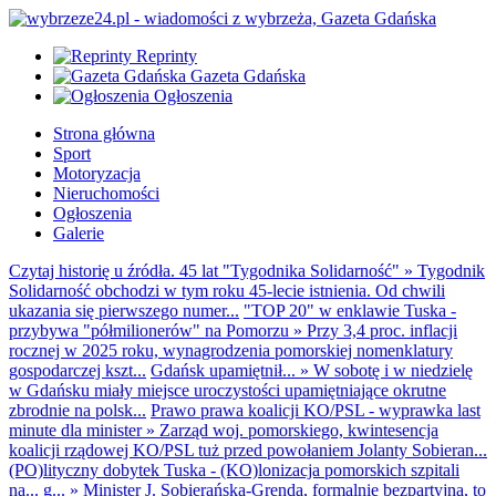
Reprinty
Gazeta Gdańska
Ogłoszenia
Strona główna
Sport
Motoryzacja
Nieruchomości
Ogłoszenia
Galerie
Czytaj historię u źródła. 45 lat "Tygodnika Solidarność"
»
Tygodnik
Solidarność obchodzi w tym roku 45-lecie istnienia. Od chwili
ukazania się pierwszego numer...
"TOP 20" w enklawie Tuska -
przybywa "półmilionerów" na Pomorzu
»
Przy 3,4 proc. inflacji
rocznej w 2025 roku, wynagrodzenia pomorskiej nomenklatury
gospodarczej kszt...
Gdańsk upamiętnił...
»
W sobotę i w niedzielę
w Gdańsku miały miejsce uroczystości upamiętniające okrutne
zbrodnie na polsk...
Prawo prawa koalicji KO/PSL - wyprawka last
minute dla minister
»
Zarząd woj. pomorskiego, kwintesencja
koalicji rządowej KO/PSL tuż przed powołaniem Jolanty Sobieran...
(PO)lityczny dobytek Tuska - (KO)lonizacja pomorskich szpitali
na... g...
»
Minister J. Sobierańska-Grenda, formalnie bezpartyjna, to