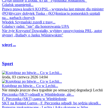
Czytaj historię u źródła. 45 lat "Tygodnika Solidarność"
Gdańsk upamiętnił...
Prawo prawa koalicji KO/PSL - wyprawka last minute dla minister
(PO)lityczny dobytek Tuska - (KO)lonizacja pomorskich szpitali
na... garbach chorych
Włodek Szymański zszedł z trasy...
Gdańscy radni: "nie" dla honorowania UPA
Nie żyje Krzysztof Dowgiałło, wybitny opozycjonista PRL, autor
słynnej „Ballady o Janku Wiśniewskim”
więcej ...
Sport
środa, 03 czerwca 2026 14:04
Krajobraz po bitwie... Co w Lechii...
Nie minęło jeszcze dwa tygodnie po sensacyjnej degradacji Lechii
Pieczonka (SKT) odpadł w Wimbledonie, ale...
F. Pieczonka (SKT) zagra w Wimbledonie
SKT na Roland Garros - F. Pieczonka odpadł, bo sędzia ukradł...
Pomorze znokautowane - Lechia i Arka skopane w lidze