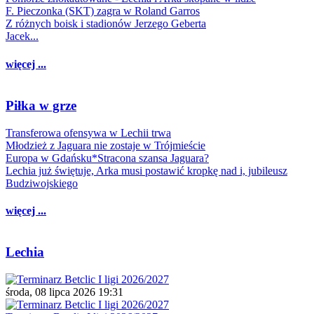
F. Pieczonka (SKT) zagra w Roland Garros
Z różnych boisk i stadionów Jerzego Geberta
Jacek...
więcej ...
Piłka w grze
Transferowa ofensywa w Lechii trwa
Młodzież z Jaguara nie zostaje w Trójmieście
Europa w Gdańsku*Stracona szansa Jaguara?
Lechia już świętuje, Arka musi postawić kropkę nad i, jubileusz
Budziwojskiego
więcej ...
Lechia
środa, 08 lipca 2026 19:31