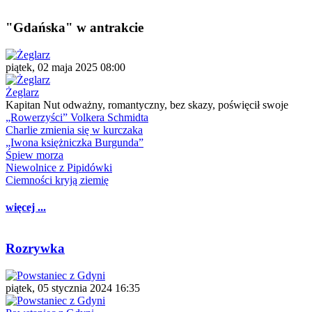
"Gdańska" w antrakcie
piątek, 02 maja 2025 08:00
Żeglarz
Kapitan Nut odważny, romantyczny, bez skazy, poświęcił swoje
„Rowerzyści” Volkera Schmidta
Charlie zmienia się w kurczaka
„Iwona księżniczka Burgunda”
Śpiew morza
Niewolnice z Pipidówki
Ciemności kryją ziemię
więcej ...
Rozrywka
piątek, 05 stycznia 2024 16:35