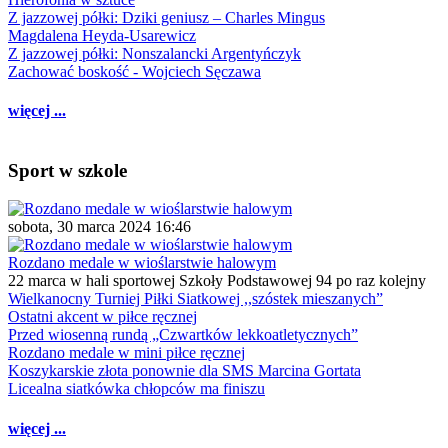
Z jazzowej półki: Dziki geniusz – Charles Mingus
Magdalena Heyda-Usarewicz
Z jazzowej półki: Nonszalancki Argentyńczyk
Zachować boskość - Wojciech Sęczawa
więcej ...
Sport w szkole
sobota, 30 marca 2024 16:46
Rozdano medale w wioślarstwie halowym
22 marca w hali sportowej Szkoły Podstawowej 94 po raz kolejny
Wielkanocny Turniej Piłki Siatkowej ,,szóstek mieszanych”
Ostatni akcent w piłce ręcznej
Przed wiosenną rundą „Czwartków lekkoatletycznych”
Rozdano medale w mini piłce ręcznej
Koszykarskie złota ponownie dla SMS Marcina Gortata
Licealna siatkówka chłopców ma finiszu
więcej ...