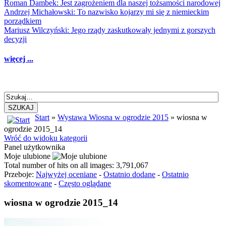
Roman Dambek: Jest zagrożeniem dla naszej tożsamości narodowej
Andrzej Michałowski: To nazwisko kojarzy mi się z niemieckim
porządkiem
Mariusz Wilczyński: Jego rządy zaskutkowały jednymi z gorszych
decyzji
więcej ...
SZUKAJ
Start
»
Wystawa Wiosna w ogrodzie 2015
» wiosna w
ogrodzie 2015_14
Wróć do widoku kategorii
Panel użytkownika
Moje ulubione
Total number of hits on all images: 3,791,067
Przeboje:
Najwyżej oceniane
-
Ostatnio dodane
-
Ostatnio
skomentowane
-
Często oglądane
wiosna w ogrodzie 2015_14