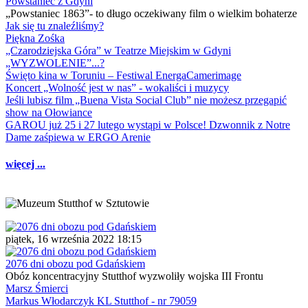
Powstaniec z Gdyni
„Powstaniec 1863”- to długo oczekiwany film o wielkim bohaterze
Jak się tu znaleźliśmy?
Piękna Zośka
„Czarodziejska Góra” w Teatrze Miejskim w Gdyni
„WYZWOLENIE”...?
Święto kina w Toruniu – Festiwal EnergaCamerimage
Koncert „Wolność jest w nas” - wokaliści i muzycy
Jeśli lubisz film „Buena Vista Social Club” nie możesz przegapić
show na Ołowiance
GAROU już 25 i 27 lutego wystąpi w Polsce! Dzwonnik z Notre
Dame zaśpiewa w ERGO Arenie
więcej ...
piątek, 16 września 2022 18:15
2076 dni obozu pod Gdańskiem
Obóz koncentracyjny Stutthof wyzwoliły wojska III Frontu
Marsz Śmierci
Markus Włodarczyk KL Stutthof - nr 79059