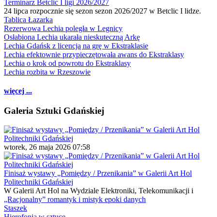
Terminarz Betclic I ligi 2026/2027
24 lipca rozpocznie się sezon sezon 2026/2027 w Betclic I lidze.
Tablica Łazarka
Rezerwowa Lechia poległa w Legnicy
Osłabiona Lechia ukarała nieskuteczną Arkę
Lechia Gdańsk z licencją na grę w Ekstraklasie
Lechia efektownie przypieczętowała awans do Ekstraklasy
Lechia o krok od powrotu do Ekstraklasy
Lechia rozbita w Rzeszowie
więcej ...
Galeria Sztuki Gdańskiej
wtorek, 26 maja 2026 07:58
Finisaż wystawy „Pomiędzy / Przenikania” w Galerii Art Hol
Politechniki Gdańskiej
W Galerii Art Hol na Wydziale Elektroniki, Telekomunikacji i
„Racjonalny” romantyk i mistyk epoki danych
Staszek
Hierofonia w sztuce