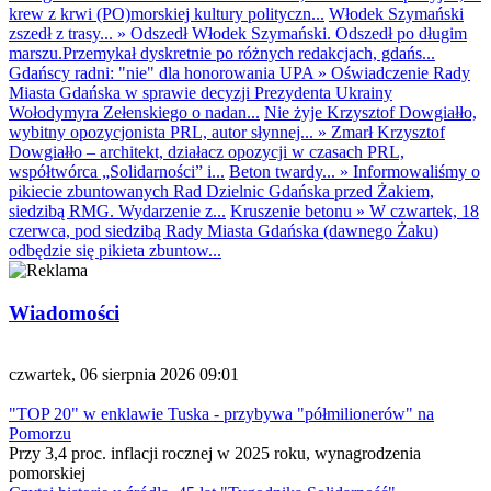
krew z krwi (PO)morskiej kultury polityczn...
Włodek Szymański
zszedł z trasy...
»
Odszedł Włodek Szymański. Odszedł po długim
marszu.Przemykał dyskretnie po różnych redakcjach, gdańs...
Gdańscy radni: "nie" dla honorowania UPA
»
Oświadczenie Rady
Miasta Gdańska w sprawie decyzji Prezydenta Ukrainy
Wołodymyra Zełenskiego o nadan...
Nie żyje Krzysztof Dowgiałło,
wybitny opozycjonista PRL, autor słynnej...
»
Zmarł Krzysztof
Dowgiałło – architekt, działacz opozycji w czasach PRL,
współtwórca „Solidarności” i...
Beton twardy...
»
Informowaliśmy o
pikiecie zbuntowanych Rad Dzielnic Gdańska przed Żakiem,
siedzibą RMG. Wydarzenie z...
Kruszenie betonu
»
W czwartek, 18
czerwca, pod siedzibą Rady Miasta Gdańska (dawnego Żaku)
odbędzie się pikieta zbuntow...
Wiadomości
czwartek, 06 sierpnia 2026 09:01
"TOP 20" w enklawie Tuska - przybywa "półmilionerów" na
Pomorzu
Przy 3,4 proc. inflacji rocznej w 2025 roku, wynagrodzenia
pomorskiej