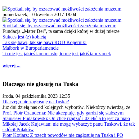
poniedziałek, 10 kwietnia 2017 18:04
Spotkali się, by oszacować możliwości założenia muzeum
Fundacja „Mater Dei”, ta sama dzięki której w dużej mierze
Sukces jest (z) kobietą
Tak się bawi, tak się bawi ROD Kopernik!
Malbork w Europarlamencie
To nie jest jakieś tam miasto, to nie jest jakiś tam zamek
więcej ...
Dlaczego nie głosuję na Tuska
środa, 04 października 2023 12:35
Dlaczego nie zagłosuję na Tuska?
Już dni dzielą nas od kolejnych wyborów. Niektórzy twierdzą, że
Prof. Piotr Czauderna: Nie akceptuję, gdy gardzi się słabszym
Stanisław Fudakowski: On chce rządzić i dzielić a to jest za mało
Mikołaj Jacek Kujawian: nie mogę wybaczyć panu Tuskowi, że tak
skłócił Polaków
Piotr Kotlarz: Z trzech powodów nie zagłosuję na Tuska i PO