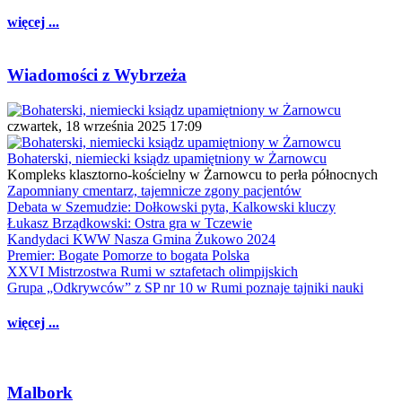
więcej ...
Wiadomości z Wybrzeża
czwartek, 18 września 2025 17:09
Bohaterski, niemiecki ksiądz upamiętniony w Żarnowcu
Kompleks klasztorno-kościelny w Żarnowcu to perła północnych
Zapomniany cmentarz, tajemnicze zgony pacjentów
Debata w Szemudzie: Dołkowski pyta, Kalkowski kluczy
Łukasz Brządkowski: Ostra gra w Tczewie
Kandydaci KWW Nasza Gmina Żukowo 2024
Premier: Bogate Pomorze to bogata Polska
XXVI Mistrzostwa Rumi w sztafetach olimpijskich
Grupa „Odkrywców” z SP nr 10 w Rumi poznaje tajniki nauki
więcej ...
Malbork