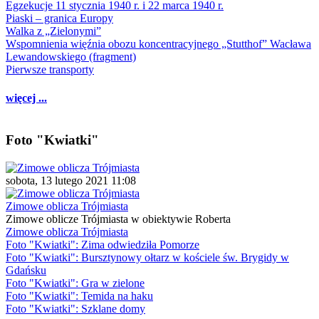
Egzekucje 11 stycznia 1940 r. i 22 marca 1940 r.
Piaski – granica Europy
Walka z „Zielonymi”
Wspomnienia więźnia obozu koncentracyjnego „Stutthof” Wacława
Lewandowskiego (fragment)
Pierwsze transporty
więcej ...
Foto "Kwiatki"
sobota, 13 lutego 2021 11:08
Zimowe oblicza Trójmiasta
Zimowe oblicze Trójmiasta w obiektywie Roberta
Zimowe oblicza Trójmiasta
Foto "Kwiatki": Zima odwiedziła Pomorze
Foto "Kwiatki": Bursztynowy ołtarz w kościele św. Brygidy w
Gdańsku
Foto "Kwiatki": Gra w zielone
Foto "Kwiatki": Temida na haku
Foto "Kwiatki": Szklane domy