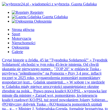
Reprinty
Gazeta Gdańska
Ogłoszenia
Strona główna
Sport
Motoryzacja
Nieruchomości
Ogłoszenia
Galerie
Czytaj historię u źródła. 45 lat "Tygodnika Solidarność"
»
Tygodnik
Solidarność obchodzi w tym roku 45-lecie istnienia. Od chwili
ukazania się pierwszego numer...
"TOP 20" w enklawie Tuska -
przybywa "półmilionerów" na Pomorzu
»
Przy 3,4 proc. inflacji
rocznej w 2025 roku, wynagrodzenia pomorskiej nomenklatury
gospodarczej kszt...
Gdańsk upamiętnił...
»
W sobotę i w niedzielę
w Gdańsku miały miejsce uroczystości upamiętniające okrutne
zbrodnie na polsk...
Prawo prawa koalicji KO/PSL - wyprawka last
minute dla minister
»
Zarząd woj. pomorskiego, kwintesencja
koalicji rządowej KO/PSL tuż przed powołaniem Jolanty Sobieran...
(PO)lityczny dobytek Tuska - (KO)lonizacja pomorskich szpitali
na... g...
»
Minister J. Sobierańska-Grenda, formalnie bezpartyjna, to