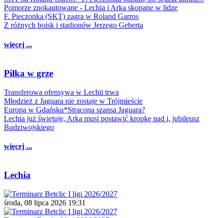
Pomorze znokautowane - Lechia i Arka skopane w lidze
F. Pieczonka (SKT) zagra w Roland Garros
Z różnych boisk i stadionów Jerzego Geberta
więcej ...
Piłka w grze
Transferowa ofensywa w Lechii trwa
Młodzież z Jaguara nie zostaje w Trójmieście
Europa w Gdańsku*Stracona szansa Jaguara?
Lechia już świętuje, Arka musi postawić kropkę nad i, jubileusz
Budziwojskiego
więcej ...
Lechia
środa, 08 lipca 2026 19:31