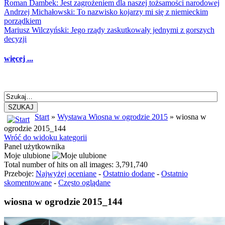
Roman Dambek: Jest zagrożeniem dla naszej tożsamości narodowej
Andrzej Michałowski: To nazwisko kojarzy mi się z niemieckim
porządkiem
Mariusz Wilczyński: Jego rządy zaskutkowały jednymi z gorszych
decyzji
więcej ...
SZUKAJ
Start
»
Wystawa Wiosna w ogrodzie 2015
» wiosna w
ogrodzie 2015_144
Wróć do widoku kategorii
Panel użytkownika
Moje ulubione
Total number of hits on all images: 3,791,740
Przeboje:
Najwyżej oceniane
-
Ostatnio dodane
-
Ostatnio
skomentowane
-
Często oglądane
wiosna w ogrodzie 2015_144