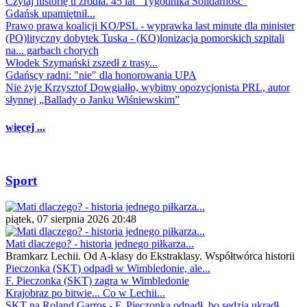
Czytaj historię u źródła. 45 lat "Tygodnika Solidarność"
Gdańsk upamiętnił...
Prawo prawa koalicji KO/PSL - wyprawka last minute dla minister
(PO)lityczny dobytek Tuska - (KO)lonizacja pomorskich szpitali
na... garbach chorych
Włodek Szymański zszedł z trasy...
Gdańscy radni: "nie" dla honorowania UPA
Nie żyje Krzysztof Dowgiałło, wybitny opozycjonista PRL, autor
słynnej „Ballady o Janku Wiśniewskim”
więcej ...
Sport
piątek, 07 sierpnia 2026 20:48
Mati dlaczego? - historia jednego piłkarza...
Bramkarz Lechii. Od A-klasy do Ekstraklasy. Współtwórca historii
Pieczonka (SKT) odpadł w Wimbledonie, ale...
F. Pieczonka (SKT) zagra w Wimbledonie
Krajobraz po bitwie... Co w Lechii...
SKT na Roland Garros - F. Pieczonka odpadł, bo sędzia ukradł...