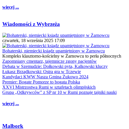
więcej ...
Wiadomości z Wybrzeża
czwartek, 18 września 2025 17:09
Bohaterski, niemiecki ksiądz upamiętniony w Żarnowcu
Kompleks klasztorno-kościelny w Żarnowcu to perła północnych
Zapomniany cmentarz, tajemnicze zgony pacjentów
Debata w Szemudzie: Dołkowski pyta, Kalkowski kluczy
Łukasz Brządkowski: Ostra gra w Tczewie
Kandydaci KWW Nasza Gmina Żukowo 2024
Premier: Bogate Pomorze to bogata Polska
XXVI Mistrzostwa Rumi w sztafetach olimpijskich
Grupa „Odkrywców” z SP nr 10 w Rumi poznaje tajniki nauki
więcej ...
Malbork