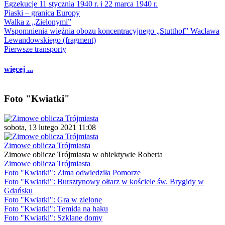
Egzekucje 11 stycznia 1940 r. i 22 marca 1940 r.
Piaski – granica Europy
Walka z „Zielonymi”
Wspomnienia więźnia obozu koncentracyjnego „Stutthof” Wacława
Lewandowskiego (fragment)
Pierwsze transporty
więcej ...
Foto "Kwiatki"
sobota, 13 lutego 2021 11:08
Zimowe oblicza Trójmiasta
Zimowe oblicze Trójmiasta w obiektywie Roberta
Zimowe oblicza Trójmiasta
Foto "Kwiatki": Zima odwiedziła Pomorze
Foto "Kwiatki": Bursztynowy ołtarz w kościele św. Brygidy w
Gdańsku
Foto "Kwiatki": Gra w zielone
Foto "Kwiatki": Temida na haku
Foto "Kwiatki": Szklane domy