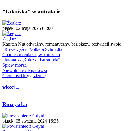
"Gdańska" w antrakcie
piątek, 02 maja 2025 08:00
Żeglarz
Kapitan Nut odważny, romantyczny, bez skazy, poświęcił swoje
„Rowerzyści” Volkera Schmidta
Charlie zmienia się w kurczaka
„Iwona księżniczka Burgunda”
Śpiew morza
Niewolnice z Pipidówki
Ciemności kryją ziemię
więcej ...
Rozrywka
piątek, 05 stycznia 2024 16:35