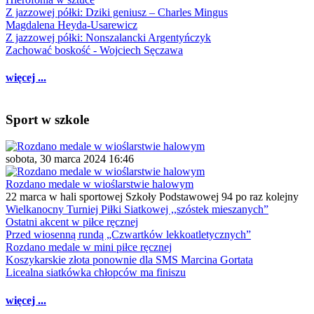
Z jazzowej półki: Dziki geniusz – Charles Mingus
Magdalena Heyda-Usarewicz
Z jazzowej półki: Nonszalancki Argentyńczyk
Zachować boskość - Wojciech Sęczawa
więcej ...
Sport w szkole
sobota, 30 marca 2024 16:46
Rozdano medale w wioślarstwie halowym
22 marca w hali sportowej Szkoły Podstawowej 94 po raz kolejny
Wielkanocny Turniej Piłki Siatkowej ,,szóstek mieszanych”
Ostatni akcent w piłce ręcznej
Przed wiosenną rundą „Czwartków lekkoatletycznych”
Rozdano medale w mini piłce ręcznej
Koszykarskie złota ponownie dla SMS Marcina Gortata
Licealna siatkówka chłopców ma finiszu
więcej ...