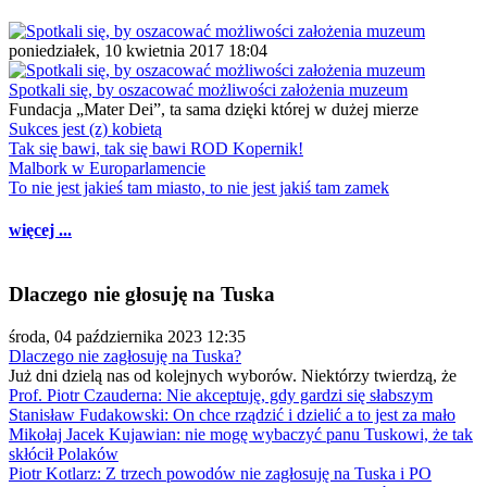
poniedziałek, 10 kwietnia 2017 18:04
Spotkali się, by oszacować możliwości założenia muzeum
Fundacja „Mater Dei”, ta sama dzięki której w dużej mierze
Sukces jest (z) kobietą
Tak się bawi, tak się bawi ROD Kopernik!
Malbork w Europarlamencie
To nie jest jakieś tam miasto, to nie jest jakiś tam zamek
więcej ...
Dlaczego nie głosuję na Tuska
środa, 04 października 2023 12:35
Dlaczego nie zagłosuję na Tuska?
Już dni dzielą nas od kolejnych wyborów. Niektórzy twierdzą, że
Prof. Piotr Czauderna: Nie akceptuję, gdy gardzi się słabszym
Stanisław Fudakowski: On chce rządzić i dzielić a to jest za mało
Mikołaj Jacek Kujawian: nie mogę wybaczyć panu Tuskowi, że tak
skłócił Polaków
Piotr Kotlarz: Z trzech powodów nie zagłosuję na Tuska i PO