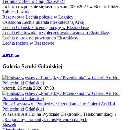
Terminarz Betclic I ligi 2026/2027
24 lipca rozpocznie się sezon sezon 2026/2027 w Betclic I lidze.
Tablica Łazarka
Rezerwowa Lechia poległa w Legnicy
Osłabiona Lechia ukarała nieskuteczną Arkę
Lechia Gdańsk z licencją na grę w Ekstraklasie
Lechia efektownie przypieczętowała awans do Ekstraklasy
Lechia o krok od powrotu do Ekstraklasy
Lechia rozbita w Rzeszowie
więcej ...
Galeria Sztuki Gdańskiej
wtorek, 26 maja 2026 07:58
Finisaż wystawy „Pomiędzy / Przenikania” w Galerii Art Hol
Politechniki Gdańskiej
W Galerii Art Hol na Wydziale Elektroniki, Telekomunikacji i
„Racjonalny” romantyk i mistyk epoki danych
Staszek
Hierofonia w sztuce