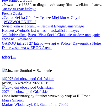
Powstaniec z Gdyni
„Powstaniec 1863”- to długo oczekiwany film o wielkim bohaterze
Jak się tu znaleźliśmy?
Piękna Zośka
„Czarodziejska Góra” w Teatrze Miejskim w Gdyni
„WYZWOLENIE”...?
Święto kina w Toruniu – Festiwal EnergaCamerimage
Koncert „Wolność jest w nas” - wokaliści i muzycy
Jeśli lubisz film „Buena Vista Social Club” nie możesz przegapić
show na Ołowiance
GAROU już 25 i 27 lutego wystąpi w Polsce! Dzwonnik z Notre
Dame zaśpiewa w ERGO Arenie
więcej ...
piątek, 16 września 2022 18:15
2076 dni obozu pod Gdańskiem
Obóz koncentracyjny Stutthof wyzwoliły wojska III Frontu
Marsz Śmierci
Markus Włodarczyk KL Stutthof - nr 79059