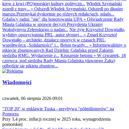
krew z krwi (PO)morskiej kultury polityczn...
Włodek Szymański
zszedł z trasy...
»
Odszedł Włodek Szymański. Odszedł po długim
marszu.Przemykał dyskretnie po różnych redakcjach, gdańs...
Gdańscy radni: "nie" dla honorowania UPA
»
Oświadczenie Rady
Miasta Gdańska w sprawie decyzji Prezydenta Ukrainy
Wołodymyra Zełenskiego o nadan...
Nie żyje Krzysztof Dowgiałło,
wybitny opozycjonista PRL, autor słynnej...
»
Zmarł Krzysztof
Dowgiałło – architekt, działacz opozycji w czasach PRL,
współtwórca „Solidarności” i...
Beton twardy...
»
Informowaliśmy o
pikiecie zbuntowanych Rad Dzielnic Gdańska przed Żakiem,
siedzibą RMG. Wydarzenie z...
Kruszenie betonu
»
W czwartek, 18
czerwca, pod siedzibą Rady Miasta Gdańska (dawnego Żaku)
odbędzie się pikieta zbuntow...
Wiadomości
czwartek, 06 sierpnia 2026 09:01
"TOP 20" w enklawie Tuska - przybywa "półmilionerów" na
Pomorzu
Przy 3,4 proc. inflacji rocznej w 2025 roku, wynagrodzenia
pomorskiej