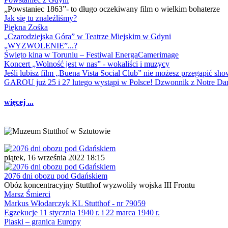
„Powstaniec 1863”- to długo oczekiwany film o wielkim bohaterze
Jak się tu znaleźliśmy?
Piękna Zośka
„Czarodziejska Góra” w Teatrze Miejskim w Gdyni
„WYZWOLENIE”...?
Święto kina w Toruniu – Festiwal EnergaCamerimage
Koncert „Wolność jest w nas” - wokaliści i muzycy
Jeśli lubisz film „Buena Vista Social Club” nie możesz przegapić s
GAROU już 25 i 27 lutego wystąpi w Polsce! Dzwonnik z Notre 
więcej ...
piątek, 16 września 2022 18:15
2076 dni obozu pod Gdańskiem
Obóz koncentracyjny Stutthof wyzwoliły wojska III Frontu
Marsz Śmierci
Markus Włodarczyk KL Stutthof - nr 79059
Egzekucje 11 stycznia 1940 r. i 22 marca 1940 r.
Piaski – granica Europy