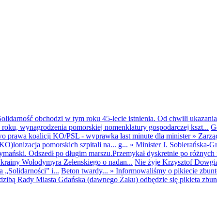
olidarność obchodzi w tym roku 45-lecie istnienia. Od chwili ukazania
25 roku, wynagrodzenia pomorskiej nomenklatury gospodarczej kszt...
G
o prawa koalicji KO/PSL - wyprawka last minute dla minister
»
Zarzą
O)lonizacja pomorskich szpitali na... g...
»
Minister J. Sobierańska-G
mański. Odszedł po długim marszu.Przemykał dyskretnie po różnych r
krainy Wołodymyra Zełenskiego o nadan...
Nie żyje Krzysztof Dowgiał
„Solidarności” i...
Beton twardy...
»
Informowaliśmy o pikiecie zbu
dzibą Rady Miasta Gdańska (dawnego Żaku) odbędzie się pikieta zbun