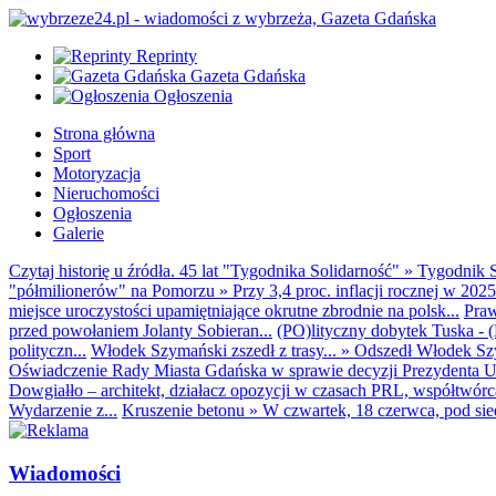
Reprinty
Gazeta Gdańska
Ogłoszenia
Strona główna
Sport
Motoryzacja
Nieruchomości
Ogłoszenia
Galerie
Czytaj historię u źródła. 45 lat "Tygodnika Solidarność"
»
Tygodnik S
"półmilionerów" na Pomorzu
»
Przy 3,4 proc. inflacji rocznej w 20
miejsce uroczystości upamiętniające okrutne zbrodnie na polsk...
Praw
przed powołaniem Jolanty Sobieran...
(PO)lityczny dobytek Tuska - (K
polityczn...
Włodek Szymański zszedł z trasy...
»
Odszedł Włodek Szy
Oświadczenie Rady Miasta Gdańska w sprawie decyzji Prezydenta U
Dowgiałło – architekt, działacz opozycji w czasach PRL, współtwórca 
Wydarzenie z...
Kruszenie betonu
»
W czwartek, 18 czerwca, pod sie
Wiadomości