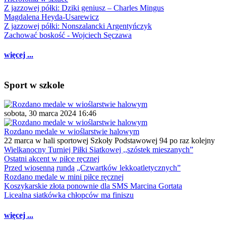
Z jazzowej półki: Dziki geniusz – Charles Mingus
Magdalena Heyda-Usarewicz
Z jazzowej półki: Nonszalancki Argentyńczyk
Zachować boskość - Wojciech Sęczawa
więcej ...
Sport w szkole
sobota, 30 marca 2024 16:46
Rozdano medale w wioślarstwie halowym
22 marca w hali sportowej Szkoły Podstawowej 94 po raz kolejny
Wielkanocny Turniej Piłki Siatkowej ,,szóstek mieszanych”
Ostatni akcent w piłce ręcznej
Przed wiosenną rundą „Czwartków lekkoatletycznych”
Rozdano medale w mini piłce ręcznej
Koszykarskie złota ponownie dla SMS Marcina Gortata
Licealna siatkówka chłopców ma finiszu
więcej ...