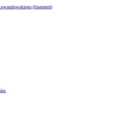
Lewandowskiego (fragment)
sku