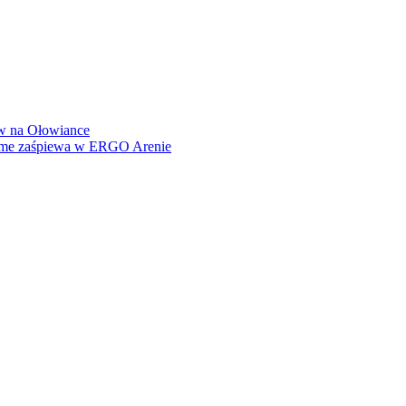
how na Ołowiance
Dame zaśpiewa w ERGO Arenie