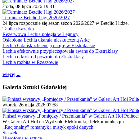
środa, 08 lipca 2026 19:31
Terminarz Betclic I ligi 2026/2027
24 lipca rozpocznie się sezon sezon 2026/2027 w Betclic I lidze.
Tablica Łazarka
Rezerwowa Lechia poległa w Legnicy
Osłabiona Lechia ukarała nieskuteczną Arkę
Lechia Gdańsk z licencją na grę w Ekstraklasie
Lechia efektownie przypieczętowała awans do Ekstraklasy
Lechia o krok od powrotu do Ekstraklasy
Lechia rozbita w Rzeszowie
więcej ...
Galeria Sztuki Gdańskiej
wtorek, 26 maja 2026 07:58
Finisaż wystawy „Pomiędzy / Przenikania” w Galerii Art Hol Politec
W Galerii Art Hol na Wydziale Elektroniki, Telekomunikacji i
„Racjonalny” romantyk i mistyk epoki danych
Staszek
Hierofonia w sztuce