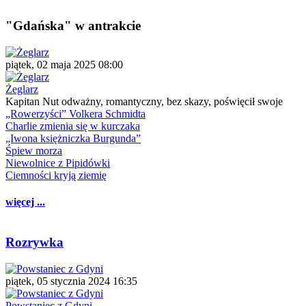
"Gdańska" w antrakcie
piątek, 02 maja 2025 08:00
Żeglarz
Kapitan Nut odważny, romantyczny, bez skazy, poświęcił swoje
„Rowerzyści” Volkera Schmidta
Charlie zmienia się w kurczaka
„Iwona księżniczka Burgunda”
Śpiew morza
Niewolnice z Pipidówki
Ciemności kryją ziemię
więcej ...
Rozrywka
piątek, 05 stycznia 2024 16:35
Powstaniec z Gdyni