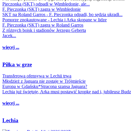
Pieczonka (SKT) odpadł w Wimbledonie, ale...
F. Pieczonka (SKT) zagra w Wimbledonie
SKT na Roland Garros - F. Pieczonka odpadł, bo sędzia ukradł...
Pomorze znokautowane - Lechia i Arka skopane w lidze
F. Pieczonka (SKT) zagra w Roland Garros
Z różnych boisk i stadionów Jerzego Geberta
Jacek...
więcej ...
Piłka w grze
Transferowa ofensywa w Lechii trwa
Młodzież z Jaguara nie zostaje w Trójmieście
Europa w Gdańsku*Stracona szansa Jaguara?
Lechia już świętuje, Arka musi postawić kropkę nad i, jubileusz Bud
więcej ...
Lechia