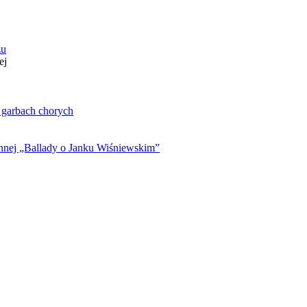
zu
ej
. garbach chorych
ynnej „Ballady o Janku Wiśniewskim”