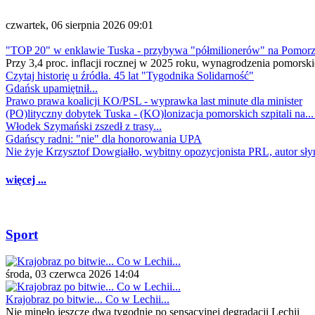
czwartek, 06 sierpnia 2026 09:01
"TOP 20" w enklawie Tuska - przybywa "półmilionerów" na Pomor
Przy 3,4 proc. inflacji rocznej w 2025 roku, wynagrodzenia pomorski
Czytaj historię u źródła. 45 lat "Tygodnika Solidarność"
Gdańsk upamiętnił...
Prawo prawa koalicji KO/PSL - wyprawka last minute dla minister
(PO)lityczny dobytek Tuska - (KO)lonizacja pomorskich szpitali na..
Włodek Szymański zszedł z trasy...
Gdańscy radni: "nie" dla honorowania UPA
Nie żyje Krzysztof Dowgiałło, wybitny opozycjonista PRL, autor sł
więcej ...
Sport
środa, 03 czerwca 2026 14:04
Krajobraz po bitwie... Co w Lechii...
Nie minęło jeszcze dwa tygodnie po sensacyjnej degradacji Lechii