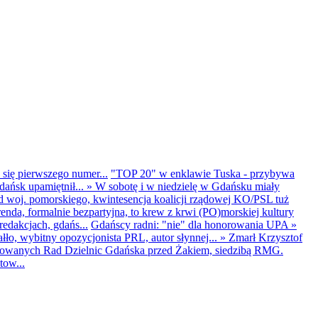
 się pierwszego numer...
"TOP 20" w enklawie Tuska - przybywa
dańsk upamiętnił...
»
W sobotę i w niedzielę w Gdańsku miały
d woj. pomorskiego, kwintesencja koalicji rządowej KO/PSL tuż
renda, formalnie bezpartyjna, to krew z krwi (PO)morskiej kultury
edakcjach, gdańs...
Gdańscy radni: "nie" dla honorowania UPA
»
ło, wybitny opozycjonista PRL, autor słynnej...
»
Zmarł Krzysztof
ntowanych Rad Dzielnic Gdańska przed Żakiem, siedzibą RMG.
tow...