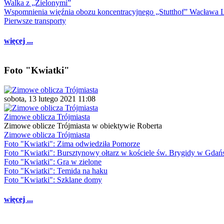
Walka z „Zielonymi”
Wspomnienia więźnia obozu koncentracyjnego „Stutthof” Wacława 
Pierwsze transporty
więcej ...
Foto "Kwiatki"
sobota, 13 lutego 2021 11:08
Zimowe oblicza Trójmiasta
Zimowe oblicze Trójmiasta w obiektywie Roberta
Zimowe oblicza Trójmiasta
Foto "Kwiatki": Zima odwiedziła Pomorze
Foto "Kwiatki": Bursztynowy ołtarz w kościele św. Brygidy w Gdań
Foto "Kwiatki": Gra w zielone
Foto "Kwiatki": Temida na haku
Foto "Kwiatki": Szklane domy
więcej ...