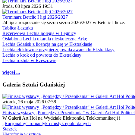
środa, 08 lipca 2026 19:31
Terminarz Betclic I ligi 2026/2027
24 lipca rozpocznie się sezon sezon 2026/2027 w Betclic I lidze.
Tablica Łazarka
Rezerwowa Lechia poległa w Legnicy
Osłabiona Lechia ukarała nieskuteczną Arkę
Lechia Gdańsk z licencją na grę w Ekstraklasie
Lechia efektownie przypieczętowała awans do Ekstraklasy
Lechia o krok od powrotu do Ekstraklasy
Lechia rozbita w Rzeszowie
więcej ...
Galeria Sztuki Gdańskiej
wtorek, 26 maja 2026 07:58
Finisaż wystawy „Pomiędzy / Przenikania” w Galerii Art Hol Politec
W Galerii Art Hol na Wydziale Elektroniki, Telekomunikacji i
„Racjonalny” romantyk i mistyk epoki danych
Staszek
Hierofonia w sztuce