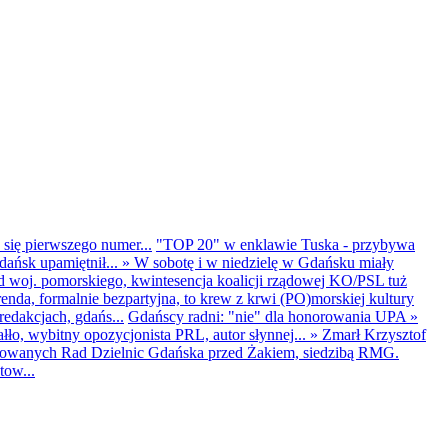
 się pierwszego numer...
"TOP 20" w enklawie Tuska - przybywa
dańsk upamiętnił...
»
W sobotę i w niedzielę w Gdańsku miały
d woj. pomorskiego, kwintesencja koalicji rządowej KO/PSL tuż
renda, formalnie bezpartyjna, to krew z krwi (PO)morskiej kultury
edakcjach, gdańs...
Gdańscy radni: "nie" dla honorowania UPA
»
ło, wybitny opozycjonista PRL, autor słynnej...
»
Zmarł Krzysztof
ntowanych Rad Dzielnic Gdańska przed Żakiem, siedzibą RMG.
tow...