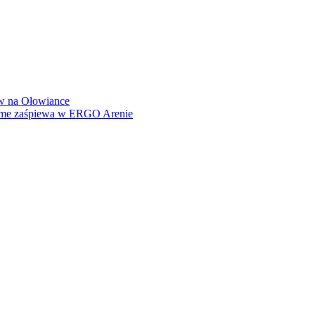
how na Ołowiance
Dame zaśpiewa w ERGO Arenie