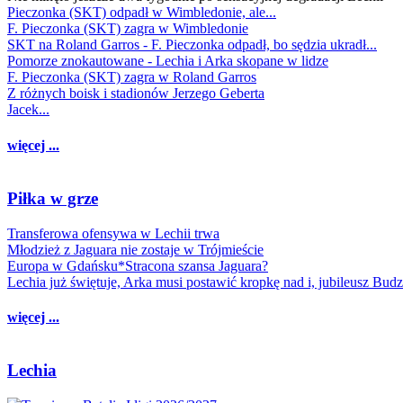
Pieczonka (SKT) odpadł w Wimbledonie, ale...
F. Pieczonka (SKT) zagra w Wimbledonie
SKT na Roland Garros - F. Pieczonka odpadł, bo sędzia ukradł...
Pomorze znokautowane - Lechia i Arka skopane w lidze
F. Pieczonka (SKT) zagra w Roland Garros
Z różnych boisk i stadionów Jerzego Geberta
Jacek...
więcej ...
Piłka w grze
Transferowa ofensywa w Lechii trwa
Młodzież z Jaguara nie zostaje w Trójmieście
Europa w Gdańsku*Stracona szansa Jaguara?
Lechia już świętuje, Arka musi postawić kropkę nad i, jubileusz Bud
więcej ...
Lechia