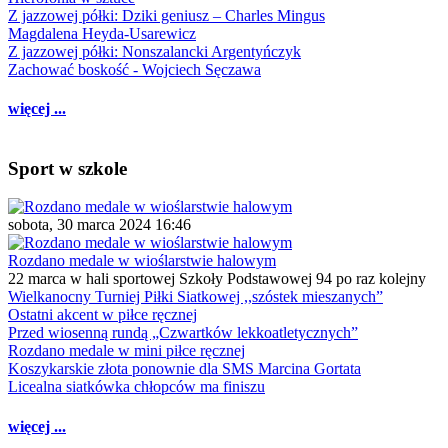
Z jazzowej półki: Dziki geniusz – Charles Mingus
Magdalena Heyda-Usarewicz
Z jazzowej półki: Nonszalancki Argentyńczyk
Zachować boskość - Wojciech Sęczawa
więcej ...
Sport w szkole
sobota, 30 marca 2024 16:46
Rozdano medale w wioślarstwie halowym
22 marca w hali sportowej Szkoły Podstawowej 94 po raz kolejny
Wielkanocny Turniej Piłki Siatkowej ,,szóstek mieszanych”
Ostatni akcent w piłce ręcznej
Przed wiosenną rundą „Czwartków lekkoatletycznych”
Rozdano medale w mini piłce ręcznej
Koszykarskie złota ponownie dla SMS Marcina Gortata
Licealna siatkówka chłopców ma finiszu
więcej ...