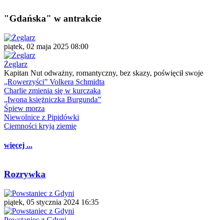
"Gdańska" w antrakcie
piątek, 02 maja 2025 08:00
Żeglarz
Kapitan Nut odważny, romantyczny, bez skazy, poświęcił swoje
„Rowerzyści” Volkera Schmidta
Charlie zmienia się w kurczaka
„Iwona księżniczka Burgunda”
Śpiew morza
Niewolnice z Pipidówki
Ciemności kryją ziemię
więcej ...
Rozrywka
piątek, 05 stycznia 2024 16:35
Powstaniec z Gdyni