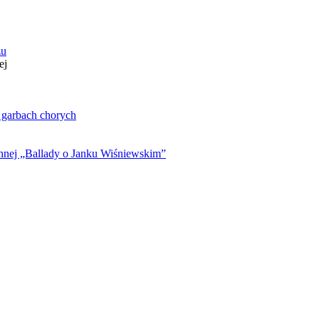
zu
ej
. garbach chorych
ynnej „Ballady o Janku Wiśniewskim”