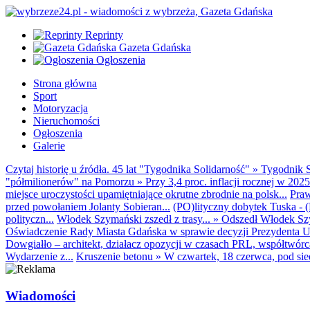
Reprinty
Gazeta Gdańska
Ogłoszenia
Strona główna
Sport
Motoryzacja
Nieruchomości
Ogłoszenia
Galerie
Czytaj historię u źródła. 45 lat "Tygodnika Solidarność"
»
Tygodnik S
"półmilionerów" na Pomorzu
»
Przy 3,4 proc. inflacji rocznej w 20
miejsce uroczystości upamiętniające okrutne zbrodnie na polsk...
Praw
przed powołaniem Jolanty Sobieran...
(PO)lityczny dobytek Tuska - (K
polityczn...
Włodek Szymański zszedł z trasy...
»
Odszedł Włodek Szy
Oświadczenie Rady Miasta Gdańska w sprawie decyzji Prezydenta U
Dowgiałło – architekt, działacz opozycji w czasach PRL, współtwórca 
Wydarzenie z...
Kruszenie betonu
»
W czwartek, 18 czerwca, pod sie
Wiadomości