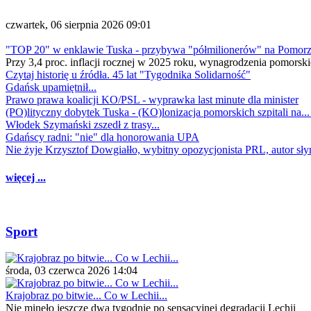
czwartek, 06 sierpnia 2026 09:01
"TOP 20" w enklawie Tuska - przybywa "półmilionerów" na Pomor
Przy 3,4 proc. inflacji rocznej w 2025 roku, wynagrodzenia pomorski
Czytaj historię u źródła. 45 lat "Tygodnika Solidarność"
Gdańsk upamiętnił...
Prawo prawa koalicji KO/PSL - wyprawka last minute dla minister
(PO)lityczny dobytek Tuska - (KO)lonizacja pomorskich szpitali na..
Włodek Szymański zszedł z trasy...
Gdańscy radni: "nie" dla honorowania UPA
Nie żyje Krzysztof Dowgiałło, wybitny opozycjonista PRL, autor sł
więcej ...
Sport
środa, 03 czerwca 2026 14:04
Krajobraz po bitwie... Co w Lechii...
Nie minęło jeszcze dwa tygodnie po sensacyjnej degradacji Lechii