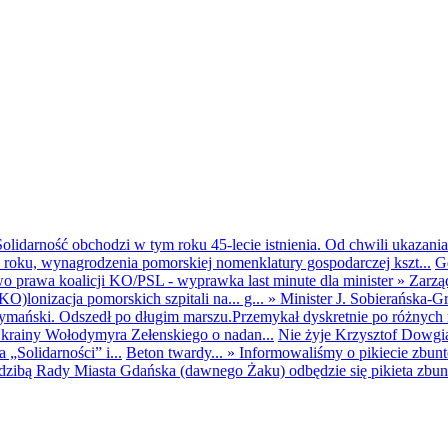
olidarność obchodzi w tym roku 45-lecie istnienia. Od chwili ukazania
25 roku, wynagrodzenia pomorskiej nomenklatury gospodarczej kszt...
G
o prawa koalicji KO/PSL - wyprawka last minute dla minister
»
Zarzą
O)lonizacja pomorskich szpitali na... g...
»
Minister J. Sobierańska-G
mański. Odszedł po długim marszu.Przemykał dyskretnie po różnych r
krainy Wołodymyra Zełenskiego o nadan...
Nie żyje Krzysztof Dowgiał
„Solidarności” i...
Beton twardy...
»
Informowaliśmy o pikiecie zbu
dzibą Rady Miasta Gdańska (dawnego Żaku) odbędzie się pikieta zbun