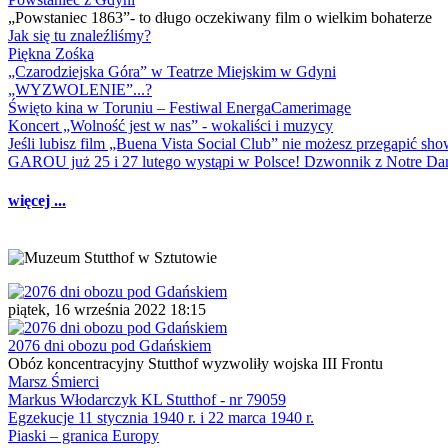
„Powstaniec 1863”- to długo oczekiwany film o wielkim bohaterze
Jak się tu znaleźliśmy?
Piękna Zośka
„Czarodziejska Góra” w Teatrze Miejskim w Gdyni
„WYZWOLENIE”...?
Święto kina w Toruniu – Festiwal EnergaCamerimage
Koncert „Wolność jest w nas” - wokaliści i muzycy
Jeśli lubisz film „Buena Vista Social Club” nie możesz przegapić s
GAROU już 25 i 27 lutego wystąpi w Polsce! Dzwonnik z Notre 
więcej ...
piątek, 16 września 2022 18:15
2076 dni obozu pod Gdańskiem
Obóz koncentracyjny Stutthof wyzwoliły wojska III Frontu
Marsz Śmierci
Markus Włodarczyk KL Stutthof - nr 79059
Egzekucje 11 stycznia 1940 r. i 22 marca 1940 r.
Piaski – granica Europy