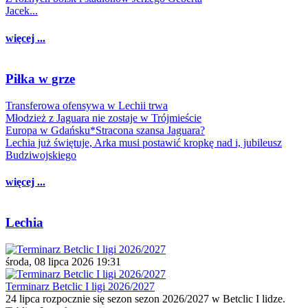
Jacek...
więcej ...
Piłka w grze
Transferowa ofensywa w Lechii trwa
Młodzież z Jaguara nie zostaje w Trójmieście
Europa w Gdańsku*Stracona szansa Jaguara?
Lechia już świętuje, Arka musi postawić kropkę nad i, jubileusz
Budziwojskiego
więcej ...
Lechia
środa, 08 lipca 2026 19:31
Terminarz Betclic I ligi 2026/2027
24 lipca rozpocznie się sezon sezon 2026/2027 w Betclic I lidze.