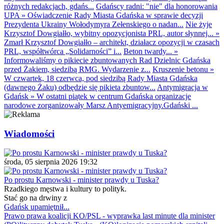
różnych redakcjach, gdańs...
Gdańscy radni: "nie" dla honorowania
UPA
»
Oświadczenie Rady Miasta Gdańska w sprawie decyzji
Prezydenta Ukrainy Wołodymyra Zełenskiego o nadan...
Nie żyje
Krzysztof Dowgiałło, wybitny opozycjonista PRL, autor słynnej...
»
Zmarł Krzysztof Dowgiałło – architekt, działacz opozycji w czasach
PRL, współtwórca „Solidarności” i...
Beton twardy...
»
Informowaliśmy o pikiecie zbuntowanych Rad Dzielnic Gdańska
przed Żakiem, siedzibą RMG. Wydarzenie z...
Kruszenie betonu
»
W czwartek, 18 czerwca, pod siedzibą Rady Miasta Gdańska
(dawnego Żaku) odbędzie się pikieta zbuntow...
Antymigracja w
Gdańsk
»
W ostatni piątek w centrum Gdańska organizacje
narodowe zorganizowały Marsz Antyemigracyjny.Gdański ...
Wiadomości
środa, 05 sierpnia 2026 19:32
Po prostu Karnowski - minister prawdy u Tuska?
Rzadkiego męstwa i kultury to polityk.
Stać go na drwiny z
Gdańsk upamiętnił...
Prawo prawa koalicji KO/PSL - wyprawka last minute dla minister