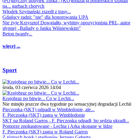
(PO)lityczny dobytek Tuska - (KO)lonizacja pomorskich szpitali
na... garbach chorych
Włodek Szymański zszedł z trasy...
Gdańscy radni: "nie" dla honorowania UPA
Nie żyje Krzysztof Dowgiałło, wybitny opozycjonista PRL, autor
słynnej „Ballady o Janku Wiśniewskim”
Beton twardy...
więcej ...
Sport
środa, 03 czerwca 2026 14:04
Krajobraz po bitwie... Co w Lechii...
Nie minęło jeszcze dwa tygodnie po sensacyjnej degradacji Lechii
Pieczonka (SKT) odpadł w Wimbledonie, ale...
F. Pieczonka (SKT) zagra w Wimbledonie
SKT na Roland Garros - F. Pieczonka odpadł, bo sędzia ukradł...
Pomorze znokautowane - Lechia i Arka skopane w lidze
F. Pieczonka (SKT) zagra w Roland Garros
Z różnych boisk i stadionów Jerzego Geberta