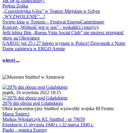
Jak się tu znaleźliśmy?
Piękna Zośka
„Czarodziejska Góra” w Teatrze Miejskim w Gdyni
„WYZWOLENIE”...?
Święto kina w Toruniu – Festiwal EnergaCamerimage
Koncert „Wolność jest w nas” - wokaliści i muzycy
Jeśli lubisz film „Buena Vista Social Club” nie możesz przegapić
show na Ołowiance
GAROU już 25 i 27 lutego wystąpi w Polsce! Dzwonnik z Notre
Dame zaśpiewa w ERGO Arenie
więcej ...
piątek, 16 września 2022 18:15
2076 dni obozu pod Gdańskiem
Obóz koncentracyjny Stutthof wyzwoliły wojska III Frontu
Marsz Śmierci
Markus Włodarczyk KL Stutthof - nr 79059
Egzekucje 11 stycznia 1940 r. i 22 marca 1940 r.
Piaski – granica Europy