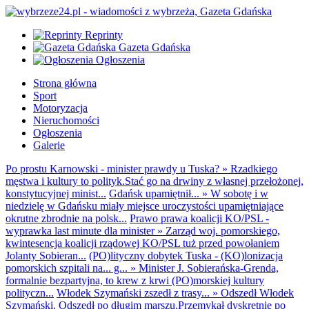
Reprinty
Gazeta Gdańska
Ogłoszenia
Strona główna
Sport
Motoryzacja
Nieruchomości
Ogłoszenia
Galerie
Po prostu Karnowski - minister prawdy u Tuska?
»
Rzadkiego
męstwa i kultury to polityk.Stać go na drwiny z własnej przełożonej,
konstytucyjnej minist...
Gdańsk upamiętnił...
»
W sobotę i w
niedzielę w Gdańsku miały miejsce uroczystości upamiętniające
okrutne zbrodnie na polsk...
Prawo prawa koalicji KO/PSL -
wyprawka last minute dla minister
»
Zarząd woj. pomorskiego,
kwintesencja koalicji rządowej KO/PSL tuż przed powołaniem
Jolanty Sobieran...
(PO)lityczny dobytek Tuska - (KO)lonizacja
pomorskich szpitali na... g...
»
Minister J. Sobierańska-Grenda,
formalnie bezpartyjna, to krew z krwi (PO)morskiej kultury
polityczn...
Włodek Szymański zszedł z trasy...
»
Odszedł Włodek
Szymański. Odszedł po długim marszu.Przemykał dyskretnie po