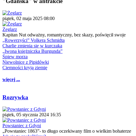
"Gdańska" w antrakcie
piątek, 02 maja 2025 08:00
Żeglarz
Kapitan Nut odważny, romantyczny, bez skazy, poświęcił swoje
„Rowerzyści” Volkera Schmidta
Charlie zmienia się w kurczaka
„Iwona księżniczka Burgunda”
Śpiew morza
Niewolnice z Pipidówki
Ciemności kryją ziemię
więcej ...
Rozrywka
piątek, 05 stycznia 2024 16:35
Powstaniec z Gdyni
„Powstaniec 1863”- to długo oczekiwany film o wielkim bohaterze