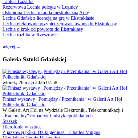
Tablica Łazarka
Rezerwowa Lechia poległa w Legnicy
Osłabiona Lechia ukarała nieskuteczną Arkę
Lechia Gdańsk z licencją na grę w Ekstraklasie
Lechia efektownie przypieczętowała awans do Ekstraklasy
Lechia o krok od powrotu do Ekstraklasy
Lechia rozbita w Rzeszowie
więcej ...
Galeria Sztuki Gdańskiej
wtorek, 26 maja 2026 07:58
Finisaż wystawy „Pomiędzy / Przenikania” w Galerii Art Hol
Politechniki Gdańskiej
W Galerii Art Hol na Wydziale Elektroniki, Telekomunikacji i
„Racjonalny” romantyk i mistyk epoki danych
Staszek
Hierofonia w sztuce
Z jazzowej półki: Dziki geniusz – Charles Mingus
Magdalena Heyda-Usarewicz