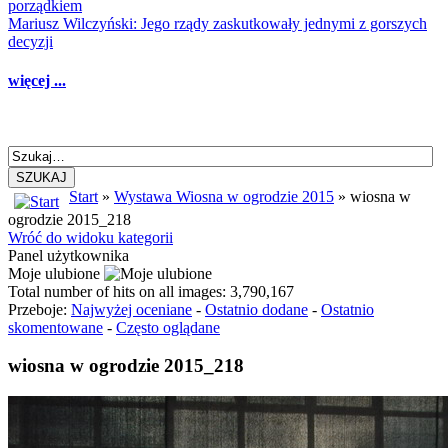
porządkiem
Mariusz Wilczyński: Jego rządy zaskutkowały jednymi z gorszych
decyzji
więcej ...
SZUKAJ
Start
»
Wystawa Wiosna w ogrodzie 2015
» wiosna w
ogrodzie 2015_218
Wróć do widoku kategorii
Panel użytkownika
Moje ulubione
Total number of hits on all images: 3,790,167
Przeboje:
Najwyżej oceniane
-
Ostatnio dodane
-
Ostatnio
skomentowane
-
Często oglądane
wiosna w ogrodzie 2015_218