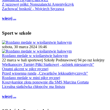
Z jazzowej półki: Nonszalancki Argentyńczyk
Zachować boskość - Wojciech Sęczawa
więcej ...
Sport w szkole
sobota, 30 marca 2024 16:46
Rozdano medale w wioślarstwie halowym
22 marca w hali sportowej Szkoły Podstawowej 94 po raz kolejny
Wielkanocny Turniej Piłki Siatkowej ,,szóstek mieszanych”
Ostatni akcent w piłce ręcznej
Przed wiosenną rundą „Czwartków lekkoatletycznych”
Rozdano medale w mini piłce ręcznej
Koszykarskie złota ponownie dla SMS Marcina Gortata
Licealna siatkówka chłopców ma finiszu
więcej ...