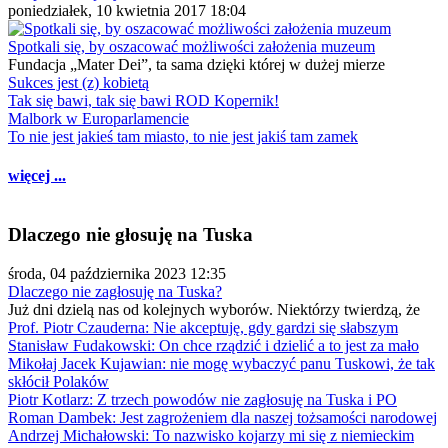
poniedziałek, 10 kwietnia 2017 18:04
Spotkali się, by oszacować możliwości założenia muzeum
Fundacja „Mater Dei”, ta sama dzięki której w dużej mierze
Sukces jest (z) kobietą
Tak się bawi, tak się bawi ROD Kopernik!
Malbork w Europarlamencie
To nie jest jakieś tam miasto, to nie jest jakiś tam zamek
więcej ...
Dlaczego nie głosuję na Tuska
środa, 04 października 2023 12:35
Dlaczego nie zagłosuję na Tuska?
Już dni dzielą nas od kolejnych wyborów. Niektórzy twierdzą, że
Prof. Piotr Czauderna: Nie akceptuję, gdy gardzi się słabszym
Stanisław Fudakowski: On chce rządzić i dzielić a to jest za mało
Mikołaj Jacek Kujawian: nie mogę wybaczyć panu Tuskowi, że tak
skłócił Polaków
Piotr Kotlarz: Z trzech powodów nie zagłosuję na Tuska i PO
Roman Dambek: Jest zagrożeniem dla naszej tożsamości narodowej
Andrzej Michałowski: To nazwisko kojarzy mi się z niemieckim