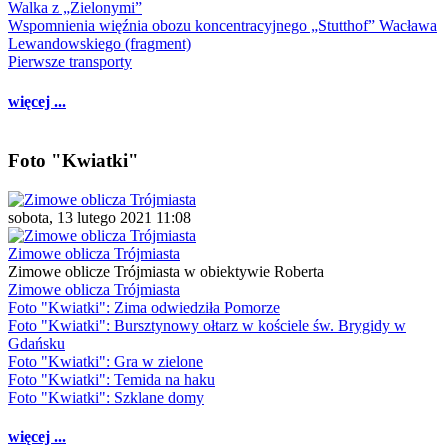
Walka z „Zielonymi”
Wspomnienia więźnia obozu koncentracyjnego „Stutthof” Wacława
Lewandowskiego (fragment)
Pierwsze transporty
więcej ...
Foto "Kwiatki"
sobota, 13 lutego 2021 11:08
Zimowe oblicza Trójmiasta
Zimowe oblicze Trójmiasta w obiektywie Roberta
Zimowe oblicza Trójmiasta
Foto "Kwiatki": Zima odwiedziła Pomorze
Foto "Kwiatki": Bursztynowy ołtarz w kościele św. Brygidy w
Gdańsku
Foto "Kwiatki": Gra w zielone
Foto "Kwiatki": Temida na haku
Foto "Kwiatki": Szklane domy
więcej ...