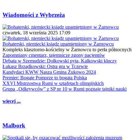
Wiadomości z Wybrzeża
czwartek, 18 września 2025 17:09
Bohaterski, niemiecki ksiądz upamiętniony w Żarnowcu
Kompleks klasztorno-kościelny w Żarnowcu to perła północnych
Zapomniany cmentarz, tajemnicze zgony pacjentów
Debata w Szemudzie: Dołkowski pyta, Kalkowski kluczy
Łukasz Brządkowski: Ostra gra w Tczewie
Kandydaci KWW Nasza Gmina Żukowo 2024
Premier: Bogate Pomorze to bogata Polska
XXVI Mistrzostwa Rumi w sztafetach olimpijskich
Grupa „Odkrywców” z SP nr 10 w Rumi poznaje tajniki nauki
więcej ...
Malbork