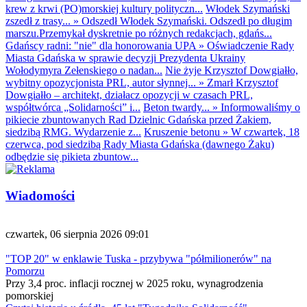
krew z krwi (PO)morskiej kultury polityczn...
Włodek Szymański
zszedł z trasy...
»
Odszedł Włodek Szymański. Odszedł po długim
marszu.Przemykał dyskretnie po różnych redakcjach, gdańs...
Gdańscy radni: "nie" dla honorowania UPA
»
Oświadczenie Rady
Miasta Gdańska w sprawie decyzji Prezydenta Ukrainy
Wołodymyra Zełenskiego o nadan...
Nie żyje Krzysztof Dowgiałło,
wybitny opozycjonista PRL, autor słynnej...
»
Zmarł Krzysztof
Dowgiałło – architekt, działacz opozycji w czasach PRL,
współtwórca „Solidarności” i...
Beton twardy...
»
Informowaliśmy o
pikiecie zbuntowanych Rad Dzielnic Gdańska przed Żakiem,
siedzibą RMG. Wydarzenie z...
Kruszenie betonu
»
W czwartek, 18
czerwca, pod siedzibą Rady Miasta Gdańska (dawnego Żaku)
odbędzie się pikieta zbuntow...
Wiadomości
czwartek, 06 sierpnia 2026 09:01
"TOP 20" w enklawie Tuska - przybywa "półmilionerów" na
Pomorzu
Przy 3,4 proc. inflacji rocznej w 2025 roku, wynagrodzenia
pomorskiej