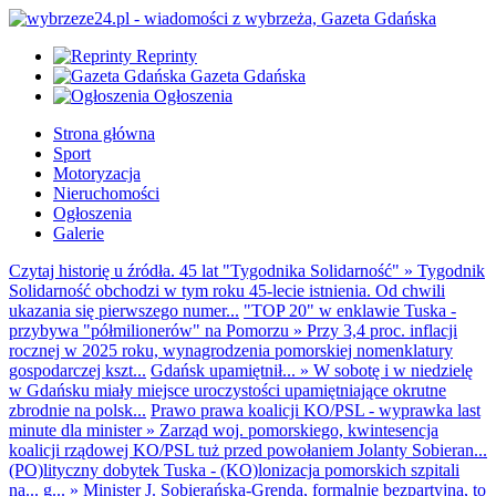
Reprinty
Gazeta Gdańska
Ogłoszenia
Strona główna
Sport
Motoryzacja
Nieruchomości
Ogłoszenia
Galerie
Czytaj historię u źródła. 45 lat "Tygodnika Solidarność"
»
Tygodnik
Solidarność obchodzi w tym roku 45-lecie istnienia. Od chwili
ukazania się pierwszego numer...
"TOP 20" w enklawie Tuska -
przybywa "półmilionerów" na Pomorzu
»
Przy 3,4 proc. inflacji
rocznej w 2025 roku, wynagrodzenia pomorskiej nomenklatury
gospodarczej kszt...
Gdańsk upamiętnił...
»
W sobotę i w niedzielę
w Gdańsku miały miejsce uroczystości upamiętniające okrutne
zbrodnie na polsk...
Prawo prawa koalicji KO/PSL - wyprawka last
minute dla minister
»
Zarząd woj. pomorskiego, kwintesencja
koalicji rządowej KO/PSL tuż przed powołaniem Jolanty Sobieran...
(PO)lityczny dobytek Tuska - (KO)lonizacja pomorskich szpitali
na... g...
»
Minister J. Sobierańska-Grenda, formalnie bezpartyjna, to