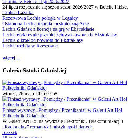
Terminarz Betclic I ligi 2026/2027
24 lipca rozpocznie się sezon sezon 2026/2027 w Betclic I lidze.
Tablica Łazarka
Rezerwowa Lechia poległa w Legnicy
Osłabiona Lechia ukarała nieskuteczną Arkę
Lechia Gdańsk z licencją na grę w Ekstraklasie
Lechia efektownie przypieczętowała awans do Ekstraklasy
Lechia o krok od powrotu do Ekstraklasy
Lechia rozbita w Rzeszowie
więcej ...
Galeria Sztuki Gdańskiej
wtorek, 26 maja 2026 07:58
Finisaż wystawy „Pomiędzy / Przenikania” w Galerii Art Hol
Politechniki Gdańskiej
W Galerii Art Hol na Wydziale Elektroniki, Telekomunikacji i
„Racjonalny” romantyk i mistyk epoki danych
Staszek
Hierofonia w sztuce