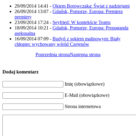
29/09/2014 14:41
-
Okiem Borowczaka: Świat z nadziejami
26/09/2014 13:07
-
Gdańsk, Pomorze, Europa: Premiera
premiery
23/09/2014 17:24
-
Seyfried: W kontekście Teatru
18/09/2014 10:21
-
Gdańsk, Pomorze, Europa: Propaganda
aseksualna
16/09/2014 07:09
-
Budyń z sokiem malinowym: Biały
chłopiec wychowany wśród Czejenów
Poprzednia strona
Następna strona
Dodaj komentarz
Imię (obowiązkowe)
E-Mail (obowiązkowe)
Strona internetowa