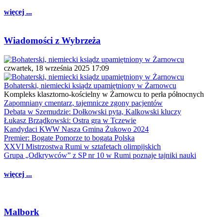
więcej ...
Wiadomości z Wybrzeża
czwartek, 18 września 2025 17:09
Bohaterski, niemiecki ksiądz upamiętniony w Żarnowcu
Kompleks klasztorno-kościelny w Żarnowcu to perła północnych
Zapomniany cmentarz, tajemnicze zgony pacjentów
Debata w Szemudzie: Dołkowski pyta, Kalkowski kluczy
Łukasz Brządkowski: Ostra gra w Tczewie
Kandydaci KWW Nasza Gmina Żukowo 2024
Premier: Bogate Pomorze to bogata Polska
XXVI Mistrzostwa Rumi w sztafetach olimpijskich
Grupa „Odkrywców” z SP nr 10 w Rumi poznaje tajniki nauki
więcej ...
Malbork