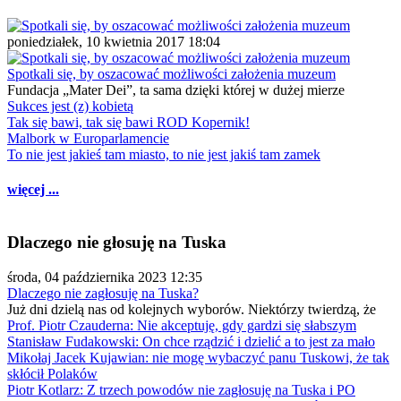
poniedziałek, 10 kwietnia 2017 18:04
Spotkali się, by oszacować możliwości założenia muzeum
Fundacja „Mater Dei”, ta sama dzięki której w dużej mierze
Sukces jest (z) kobietą
Tak się bawi, tak się bawi ROD Kopernik!
Malbork w Europarlamencie
To nie jest jakieś tam miasto, to nie jest jakiś tam zamek
więcej ...
Dlaczego nie głosuję na Tuska
środa, 04 października 2023 12:35
Dlaczego nie zagłosuję na Tuska?
Już dni dzielą nas od kolejnych wyborów. Niektórzy twierdzą, że
Prof. Piotr Czauderna: Nie akceptuję, gdy gardzi się słabszym
Stanisław Fudakowski: On chce rządzić i dzielić a to jest za mało
Mikołaj Jacek Kujawian: nie mogę wybaczyć panu Tuskowi, że tak
skłócił Polaków
Piotr Kotlarz: Z trzech powodów nie zagłosuję na Tuska i PO