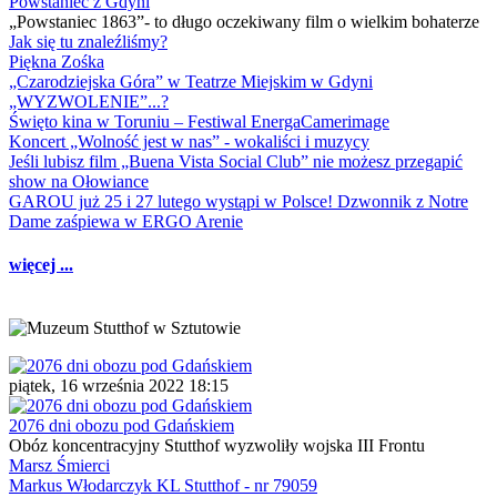
Powstaniec z Gdyni
„Powstaniec 1863”- to długo oczekiwany film o wielkim bohaterze
Jak się tu znaleźliśmy?
Piękna Zośka
„Czarodziejska Góra” w Teatrze Miejskim w Gdyni
„WYZWOLENIE”...?
Święto kina w Toruniu – Festiwal EnergaCamerimage
Koncert „Wolność jest w nas” - wokaliści i muzycy
Jeśli lubisz film „Buena Vista Social Club” nie możesz przegapić
show na Ołowiance
GAROU już 25 i 27 lutego wystąpi w Polsce! Dzwonnik z Notre
Dame zaśpiewa w ERGO Arenie
więcej ...
piątek, 16 września 2022 18:15
2076 dni obozu pod Gdańskiem
Obóz koncentracyjny Stutthof wyzwoliły wojska III Frontu
Marsz Śmierci
Markus Włodarczyk KL Stutthof - nr 79059