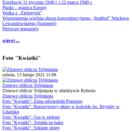
Egzekucje 11 stycznia 1940 r. i 22 marca 1940 r.
Piaski – granica Europy
Walka z „Zielonymi”
Wspomnienia więźnia obozu koncentracyjnego „Stutthof” Wacława
Lewandowskiego (fragment)
Pierwsze transporty
więcej ...
Foto "Kwiatki"
sobota, 13 lutego 2021 11:08
Zimowe oblicza Trójmiasta
Zimowe oblicze Trójmiasta w obiektywie Roberta
Zimowe oblicza Trójmiasta
Foto "Kwiatki": Zima odwiedziła Pomorze
Foto "Kwiatki": Bursztynowy ołtarz w kościele św. Brygidy w
Gdańsku
Foto "Kwiatki": Gra w zielone
Foto "Kwiatki": Temida na haku
Foto "Kwiatki": Szklane domy