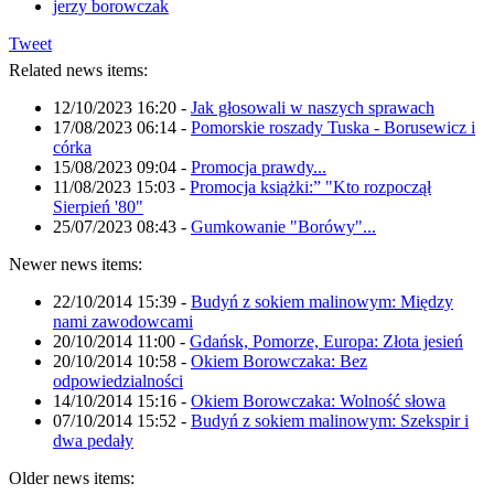
jerzy borowczak
Tweet
Related news items:
12/10/2023 16:20
-
Jak głosowali w naszych sprawach
17/08/2023 06:14
-
Pomorskie roszady Tuska - Borusewicz i
córka
15/08/2023 09:04
-
Promocja prawdy...
11/08/2023 15:03
-
Promocja książki:” "Kto rozpoczął
Sierpień '80"
25/07/2023 08:43
-
Gumkowanie "Borówy"...
Newer news items:
22/10/2014 15:39
-
Budyń z sokiem malinowym: Między
nami zawodowcami
20/10/2014 11:00
-
Gdańsk, Pomorze, Europa: Złota jesień
20/10/2014 10:58
-
Okiem Borowczaka: Bez
odpowiedzialności
14/10/2014 15:16
-
Okiem Borowczaka: Wolność słowa
07/10/2014 15:52
-
Budyń z sokiem malinowym: Szekspir i
dwa pedały
Older news items: