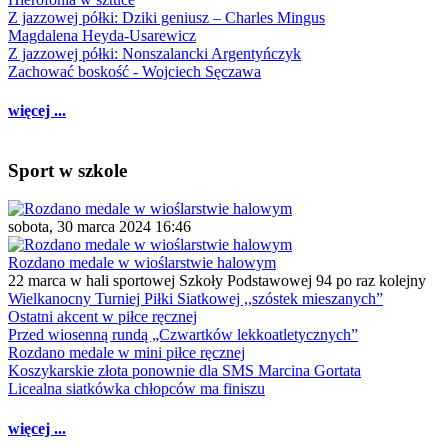
Z jazzowej półki: Dziki geniusz – Charles Mingus
Magdalena Heyda-Usarewicz
Z jazzowej półki: Nonszalancki Argentyńczyk
Zachować boskość - Wojciech Sęczawa
więcej ...
Sport w szkole
sobota, 30 marca 2024 16:46
Rozdano medale w wioślarstwie halowym
22 marca w hali sportowej Szkoły Podstawowej 94 po raz kolejny
Wielkanocny Turniej Piłki Siatkowej ,,szóstek mieszanych”
Ostatni akcent w piłce ręcznej
Przed wiosenną rundą „Czwartków lekkoatletycznych”
Rozdano medale w mini piłce ręcznej
Koszykarskie złota ponownie dla SMS Marcina Gortata
Licealna siatkówka chłopców ma finiszu
więcej ...