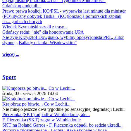
Czytaj historię u źródła. 45 lat "Tygodnika Solidarność"
Gdańsk upamiętnił...
Prawo prawa koalicji KO/PSL - wyprawka last minute dla minister
(PO)lityczny dobytek Tuska - (KO)lonizacja pomorskich szpitali
na... garbach chorych
Włodek Szymański zszedł z trasy...
Gdańscy radni: "nie" dla honorowania UPA
Nie żyje Krzysztof Dowgiałło, wybitny opozycjonista PRL, autor
słynnej „Ballady o Janku Wiśniewskim”
więcej ...
Sport
środa, 03 czerwca 2026 14:04
Krajobraz po bitwie... Co w Lechii...
Nie minęło jeszcze dwa tygodnie po sensacyjnej degradacji Lechii
Pieczonka (SKT) odpadł w Wimbledonie, ale...
F. Pieczonka (SKT) zagra w Wimbledonie
SKT na Roland Garros - F. Pieczonka odpadł, bo sędzia ukradł...
Pomorze znokautowane - Lechia i Arka skopane w lidze