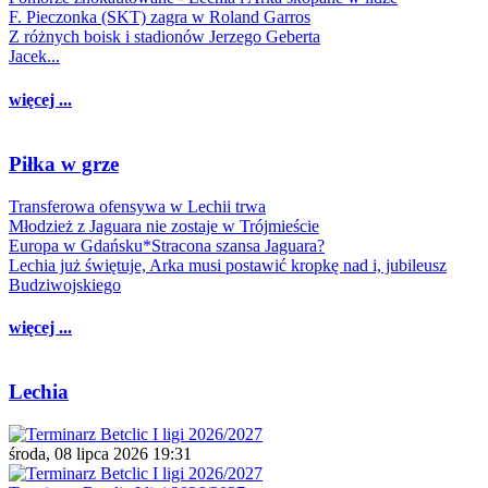
F. Pieczonka (SKT) zagra w Roland Garros
Z różnych boisk i stadionów Jerzego Geberta
Jacek...
więcej ...
Piłka w grze
Transferowa ofensywa w Lechii trwa
Młodzież z Jaguara nie zostaje w Trójmieście
Europa w Gdańsku*Stracona szansa Jaguara?
Lechia już świętuje, Arka musi postawić kropkę nad i, jubileusz
Budziwojskiego
więcej ...
Lechia
środa, 08 lipca 2026 19:31