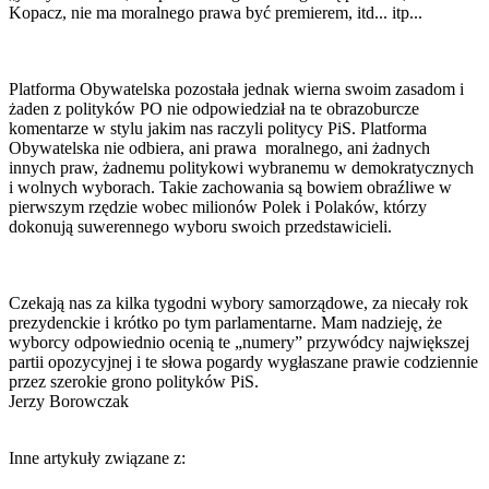
Kopacz, nie ma moralnego prawa być premierem, itd... itp...
Platforma Obywatelska pozostała jednak wierna swoim zasadom i
żaden z polityków PO nie odpowiedział na te obrazoburcze
komentarze w stylu jakim nas raczyli politycy PiS. Platforma
Obywatelska nie odbiera, ani prawa moralnego, ani żadnych
innych praw, żadnemu politykowi wybranemu w demokratycznych
i wolnych wyborach. Takie zachowania są bowiem obraźliwe w
pierwszym rzędzie wobec milionów Polek i Polaków, którzy
dokonują suwerennego wyboru swoich przedstawicieli.
Czekają nas za kilka tygodni wybory samorządowe, za niecały rok
prezydenckie i krótko po tym parlamentarne. Mam nadzieję, że
wyborcy odpowiednio ocenią te „numery” przywódcy największej
partii opozycyjnej i te słowa pogardy wygłaszane prawie codziennie
przez szerokie grono polityków PiS.
Jerzy Borowczak
Inne artykuły związane z: