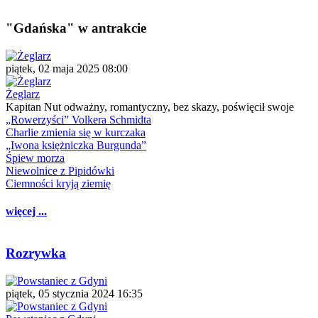
"Gdańska" w antrakcie
piątek, 02 maja 2025 08:00
Żeglarz
Kapitan Nut odważny, romantyczny, bez skazy, poświęcił swoje
„Rowerzyści” Volkera Schmidta
Charlie zmienia się w kurczaka
„Iwona księżniczka Burgunda”
Śpiew morza
Niewolnice z Pipidówki
Ciemności kryją ziemię
więcej ...
Rozrywka
piątek, 05 stycznia 2024 16:35