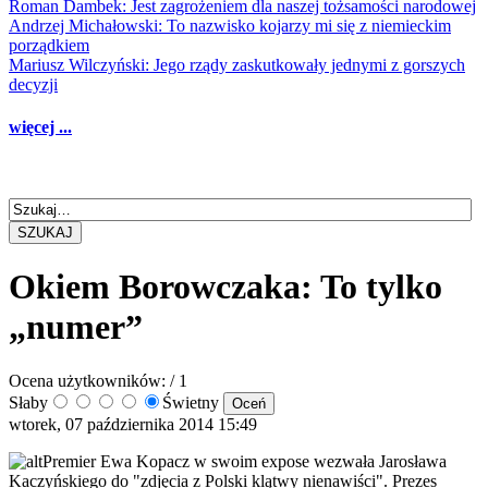
Roman Dambek: Jest zagrożeniem dla naszej tożsamości narodowej
Andrzej Michałowski: To nazwisko kojarzy mi się z niemieckim
porządkiem
Mariusz Wilczyński: Jego rządy zaskutkowały jednymi z gorszych
decyzji
więcej ...
SZUKAJ
Okiem Borowczaka: To tylko
„numer”
Ocena użytkowników:
/ 1
Słaby
Świetny
wtorek, 07 października 2014 15:49
Premier Ewa Kopacz w swoim expose wezwała Jarosława
Kaczyńskiego do "zdjęcia z Polski klątwy nienawiści". Prezes