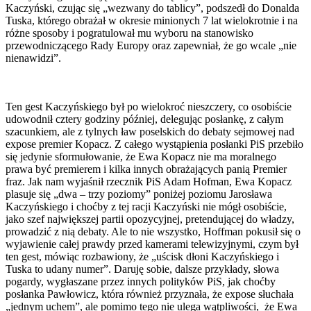
Kaczyński, czując się „wezwany do tablicy”, podszedł do Donalda
Tuska, którego obrażał w okresie minionych 7 lat wielokrotnie i na
różne sposoby i pogratulował mu wyboru na stanowisko
przewodniczącego Rady Europy oraz zapewniał, że go wcale „nie
nienawidzi”.
Ten gest Kaczyńskiego był po wielokroć nieszczery, co osobiście
udowodnił cztery godziny później, delegując posłankę, z całym
szacunkiem, ale z tylnych ław poselskich do debaty sejmowej nad
expose premier Kopacz. Z całego wystąpienia posłanki PiS przebiło
się jedynie sformułowanie, że Ewa Kopacz nie ma moralnego
prawa być premierem i kilka innych obrażających panią Premier
fraz. Jak nam wyjaśnił rzecznik PiS Adam Hofman, Ewa Kopacz
plasuje się „dwa – trzy poziomy” poniżej poziomu Jarosława
Kaczyńskiego i choćby z tej racji Kaczyński nie mógł osobiście,
jako szef największej partii opozycyjnej, pretendującej do władzy,
prowadzić z nią debaty. Ale to nie wszystko, Hoffman pokusił się o
wyjawienie całej prawdy przed kamerami telewizyjnymi, czym był
ten gest, mówiąc rozbawiony, że „uścisk dłoni Kaczyńskiego i
Tuska to udany numer”. Daruję sobie, dalsze przykłady, słowa
pogardy, wygłaszane przez innych polityków PiS, jak choćby
posłanka Pawłowicz, która również przyznała, że expose słuchała
„jednym uchem”, ale pomimo tego nie ulega wątpliwości, że Ewa