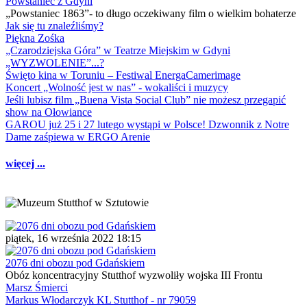
Powstaniec z Gdyni
„Powstaniec 1863”- to długo oczekiwany film o wielkim bohaterze
Jak się tu znaleźliśmy?
Piękna Zośka
„Czarodziejska Góra” w Teatrze Miejskim w Gdyni
„WYZWOLENIE”...?
Święto kina w Toruniu – Festiwal EnergaCamerimage
Koncert „Wolność jest w nas” - wokaliści i muzycy
Jeśli lubisz film „Buena Vista Social Club” nie możesz przegapić
show na Ołowiance
GAROU już 25 i 27 lutego wystąpi w Polsce! Dzwonnik z Notre
Dame zaśpiewa w ERGO Arenie
więcej ...
piątek, 16 września 2022 18:15
2076 dni obozu pod Gdańskiem
Obóz koncentracyjny Stutthof wyzwoliły wojska III Frontu
Marsz Śmierci
Markus Włodarczyk KL Stutthof - nr 79059