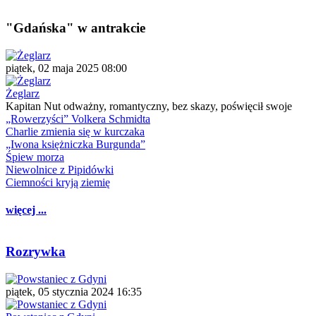
"Gdańska" w antrakcie
piątek, 02 maja 2025 08:00
Żeglarz
Kapitan Nut odważny, romantyczny, bez skazy, poświęcił swoje
„Rowerzyści” Volkera Schmidta
Charlie zmienia się w kurczaka
„Iwona księżniczka Burgunda”
Śpiew morza
Niewolnice z Pipidówki
Ciemności kryją ziemię
więcej ...
Rozrywka
piątek, 05 stycznia 2024 16:35