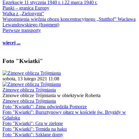
Egzekucje 11 stycznia 1940 r. i 22 marca 1940 r.
Piaski – granica Europy
Walka z „Zielonymi”
Wspomnienia więźnia obozu koncentracyjnego „Stutthof” Wacława
Lewandowskiego (fragment)
Pierwsze transporty
więcej ...
Foto "Kwiatki"
sobota, 13 lutego 2021 11:08
Zimowe oblicza Trójmiasta
Zimowe oblicze Trójmiasta w obiektywie Roberta
Zimowe oblicza Trójmiasta
Foto "Kwiatki": Zima odwiedziła Pomorze
Foto "Kwiatki": Bursztynowy ołtarz w kościele św. Brygidy w
Gdańsku
Foto "Kwiatki": Gra w zielone
Foto "Kwiatki": Temida na haku
Foto "Kwiatki": Szklane domy