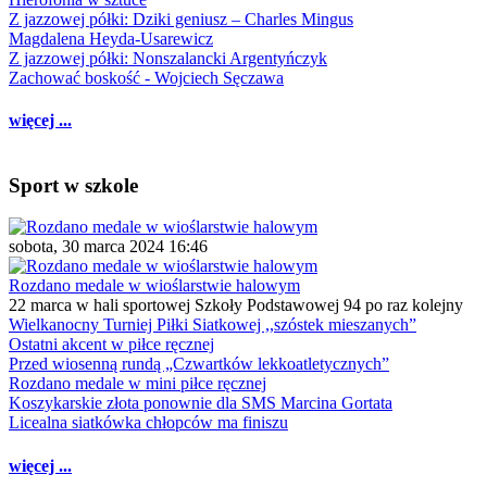
Z jazzowej półki: Dziki geniusz – Charles Mingus
Magdalena Heyda-Usarewicz
Z jazzowej półki: Nonszalancki Argentyńczyk
Zachować boskość - Wojciech Sęczawa
więcej ...
Sport w szkole
sobota, 30 marca 2024 16:46
Rozdano medale w wioślarstwie halowym
22 marca w hali sportowej Szkoły Podstawowej 94 po raz kolejny
Wielkanocny Turniej Piłki Siatkowej ,,szóstek mieszanych”
Ostatni akcent w piłce ręcznej
Przed wiosenną rundą „Czwartków lekkoatletycznych”
Rozdano medale w mini piłce ręcznej
Koszykarskie złota ponownie dla SMS Marcina Gortata
Licealna siatkówka chłopców ma finiszu
więcej ...