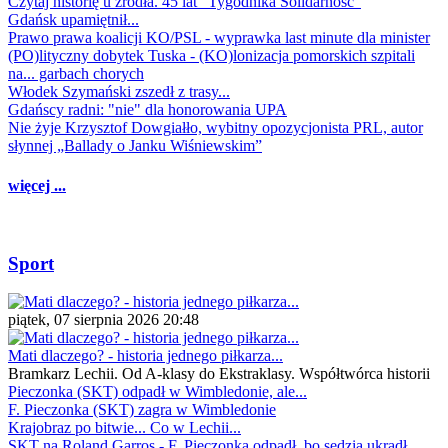
Czytaj historię u źródła. 45 lat "Tygodnika Solidarność"
Gdańsk upamiętnił...
Prawo prawa koalicji KO/PSL - wyprawka last minute dla minister
(PO)lityczny dobytek Tuska - (KO)lonizacja pomorskich szpitali
na... garbach chorych
Włodek Szymański zszedł z trasy...
Gdańscy radni: "nie" dla honorowania UPA
Nie żyje Krzysztof Dowgiałło, wybitny opozycjonista PRL, autor
słynnej „Ballady o Janku Wiśniewskim”
więcej ...
Sport
piątek, 07 sierpnia 2026 20:48
Mati dlaczego? - historia jednego piłkarza...
Bramkarz Lechii. Od A-klasy do Ekstraklasy. Współtwórca historii
Pieczonka (SKT) odpadł w Wimbledonie, ale...
F. Pieczonka (SKT) zagra w Wimbledonie
Krajobraz po bitwie... Co w Lechii...
SKT na Roland Garros - F. Pieczonka odpadł, bo sędzia ukradł...