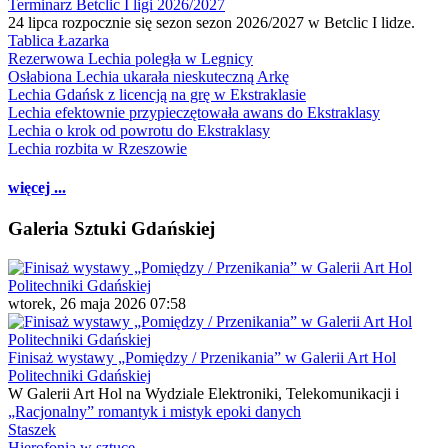
Terminarz Betclic I ligi 2026/2027
24 lipca rozpocznie się sezon sezon 2026/2027 w Betclic I lidze.
Tablica Łazarka
Rezerwowa Lechia poległa w Legnicy
Osłabiona Lechia ukarała nieskuteczną Arkę
Lechia Gdańsk z licencją na grę w Ekstraklasie
Lechia efektownie przypieczętowała awans do Ekstraklasy
Lechia o krok od powrotu do Ekstraklasy
Lechia rozbita w Rzeszowie
więcej ...
Galeria Sztuki Gdańskiej
wtorek, 26 maja 2026 07:58
Finisaż wystawy „Pomiędzy / Przenikania” w Galerii Art Hol
Politechniki Gdańskiej
W Galerii Art Hol na Wydziale Elektroniki, Telekomunikacji i
„Racjonalny” romantyk i mistyk epoki danych
Staszek
Hierofonia w sztuce