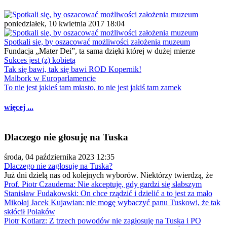
poniedziałek, 10 kwietnia 2017 18:04
Spotkali się, by oszacować możliwości założenia muzeum
Fundacja „Mater Dei”, ta sama dzięki której w dużej mierze
Sukces jest (z) kobietą
Tak się bawi, tak się bawi ROD Kopernik!
Malbork w Europarlamencie
To nie jest jakieś tam miasto, to nie jest jakiś tam zamek
więcej ...
Dlaczego nie głosuję na Tuska
środa, 04 października 2023 12:35
Dlaczego nie zagłosuję na Tuska?
Już dni dzielą nas od kolejnych wyborów. Niektórzy twierdzą, że
Prof. Piotr Czauderna: Nie akceptuję, gdy gardzi się słabszym
Stanisław Fudakowski: On chce rządzić i dzielić a to jest za mało
Mikołaj Jacek Kujawian: nie mogę wybaczyć panu Tuskowi, że tak
skłócił Polaków
Piotr Kotlarz: Z trzech powodów nie zagłosuję na Tuska i PO