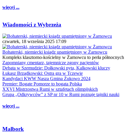
więcej ...
Wiadomości z Wybrzeża
czwartek, 18 września 2025 17:09
Bohaterski, niemiecki ksiądz upamiętniony w Żarnowcu
Kompleks klasztorno-kościelny w Żarnowcu to perła północnych
Zapomniany cmentarz, tajemnicze zgony pacjentów
Debata w Szemudzie: Dołkowski pyta, Kalkowski kluczy
Łukasz Brządkowski: Ostra gra w Tczewie
Kandydaci KWW Nasza Gmina Żukowo 2024
Premier: Bogate Pomorze to bogata Polska
XXVI Mistrzostwa Rumi w sztafetach olimpijskich
Grupa „Odkrywców” z SP nr 10 w Rumi poznaje tajniki nauki
więcej ...
Malbork