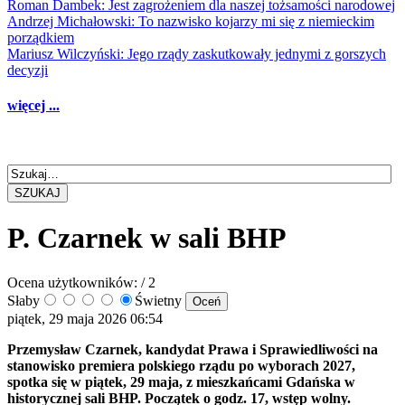
Roman Dambek: Jest zagrożeniem dla naszej tożsamości narodowej
Andrzej Michałowski: To nazwisko kojarzy mi się z niemieckim
porządkiem
Mariusz Wilczyński: Jego rządy zaskutkowały jednymi z gorszych
decyzji
więcej ...
SZUKAJ
P. Czarnek w sali BHP
Ocena użytkowników:
/ 2
Słaby
Świetny
piątek, 29 maja 2026 06:54
Przemysław Czarnek, kandydat Prawa i Sprawiedliwości na
stanowisko premiera polskiego rządu po wyborach 2027,
spotka się w piątek, 29 maja, z mieszkańcami Gdańska w
historycznej sali BHP. Początek o godz. 17, wstęp wolny.