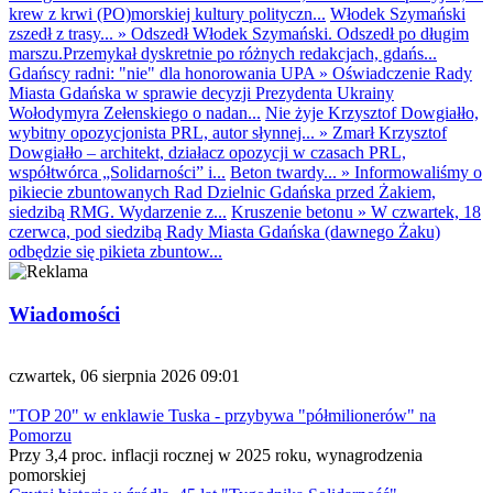
krew z krwi (PO)morskiej kultury polityczn...
Włodek Szymański
zszedł z trasy...
»
Odszedł Włodek Szymański. Odszedł po długim
marszu.Przemykał dyskretnie po różnych redakcjach, gdańs...
Gdańscy radni: "nie" dla honorowania UPA
»
Oświadczenie Rady
Miasta Gdańska w sprawie decyzji Prezydenta Ukrainy
Wołodymyra Zełenskiego o nadan...
Nie żyje Krzysztof Dowgiałło,
wybitny opozycjonista PRL, autor słynnej...
»
Zmarł Krzysztof
Dowgiałło – architekt, działacz opozycji w czasach PRL,
współtwórca „Solidarności” i...
Beton twardy...
»
Informowaliśmy o
pikiecie zbuntowanych Rad Dzielnic Gdańska przed Żakiem,
siedzibą RMG. Wydarzenie z...
Kruszenie betonu
»
W czwartek, 18
czerwca, pod siedzibą Rady Miasta Gdańska (dawnego Żaku)
odbędzie się pikieta zbuntow...
Wiadomości
czwartek, 06 sierpnia 2026 09:01
"TOP 20" w enklawie Tuska - przybywa "półmilionerów" na
Pomorzu
Przy 3,4 proc. inflacji rocznej w 2025 roku, wynagrodzenia
pomorskiej