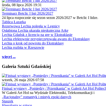
środa, 08 lipca 2026 19:31
Terminarz Betclic I ligi 2026/2027
24 lipca rozpocznie się sezon sezon 2026/2027 w Betclic I lidze.
Tablica Łazarka
Rezerwowa Lechia poległa w Legnicy
Osłabiona Lechia ukarała nieskuteczną Arkę
Lechia Gdańsk z licencją na grę w Ekstraklasie
Lechia efektownie przypieczętowała awans do Ekstraklasy
Lechia o krok od powrotu do Ekstraklasy
Lechia rozbita w Rzeszowie
więcej ...
Galeria Sztuki Gdańskiej
wtorek, 26 maja 2026 07:58
Finisaż wystawy „Pomiędzy / Przenikania” w Galerii Art Hol Politec
W Galerii Art Hol na Wydziale Elektroniki, Telekomunikacji i
„Racjonalny” romantyk i mistyk epoki danych
Staszek
Hierofonia w sztuce