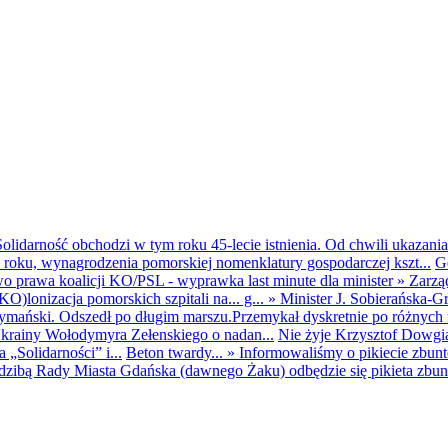
olidarność obchodzi w tym roku 45-lecie istnienia. Od chwili ukazania
25 roku, wynagrodzenia pomorskiej nomenklatury gospodarczej kszt...
G
o prawa koalicji KO/PSL - wyprawka last minute dla minister
»
Zarzą
O)lonizacja pomorskich szpitali na... g...
»
Minister J. Sobierańska-G
mański. Odszedł po długim marszu.Przemykał dyskretnie po różnych r
krainy Wołodymyra Zełenskiego o nadan...
Nie żyje Krzysztof Dowgiał
„Solidarności” i...
Beton twardy...
»
Informowaliśmy o pikiecie zbu
dzibą Rady Miasta Gdańska (dawnego Żaku) odbędzie się pikieta zbun