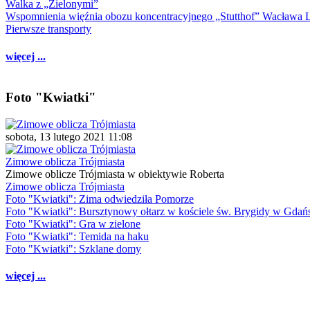
Walka z „Zielonymi”
Wspomnienia więźnia obozu koncentracyjnego „Stutthof” Wacława 
Pierwsze transporty
więcej ...
Foto "Kwiatki"
sobota, 13 lutego 2021 11:08
Zimowe oblicza Trójmiasta
Zimowe oblicze Trójmiasta w obiektywie Roberta
Zimowe oblicza Trójmiasta
Foto "Kwiatki": Zima odwiedziła Pomorze
Foto "Kwiatki": Bursztynowy ołtarz w kościele św. Brygidy w Gdań
Foto "Kwiatki": Gra w zielone
Foto "Kwiatki": Temida na haku
Foto "Kwiatki": Szklane domy
więcej ...