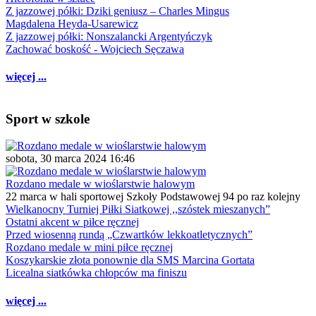
Z jazzowej półki: Dziki geniusz – Charles Mingus
Magdalena Heyda-Usarewicz
Z jazzowej półki: Nonszalancki Argentyńczyk
Zachować boskość - Wojciech Sęczawa
więcej ...
Sport w szkole
sobota, 30 marca 2024 16:46
Rozdano medale w wioślarstwie halowym
22 marca w hali sportowej Szkoły Podstawowej 94 po raz kolejny
Wielkanocny Turniej Piłki Siatkowej ,,szóstek mieszanych”
Ostatni akcent w piłce ręcznej
Przed wiosenną rundą „Czwartków lekkoatletycznych”
Rozdano medale w mini piłce ręcznej
Koszykarskie złota ponownie dla SMS Marcina Gortata
Licealna siatkówka chłopców ma finiszu
więcej ...