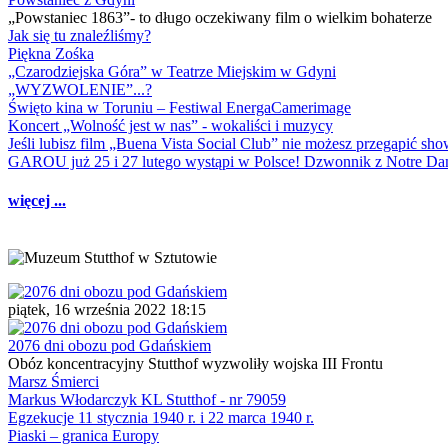
„Powstaniec 1863”- to długo oczekiwany film o wielkim bohaterze
Jak się tu znaleźliśmy?
Piękna Zośka
„Czarodziejska Góra” w Teatrze Miejskim w Gdyni
„WYZWOLENIE”...?
Święto kina w Toruniu – Festiwal EnergaCamerimage
Koncert „Wolność jest w nas” - wokaliści i muzycy
Jeśli lubisz film „Buena Vista Social Club” nie możesz przegapić s
GAROU już 25 i 27 lutego wystąpi w Polsce! Dzwonnik z Notre 
więcej ...
piątek, 16 września 2022 18:15
2076 dni obozu pod Gdańskiem
Obóz koncentracyjny Stutthof wyzwoliły wojska III Frontu
Marsz Śmierci
Markus Włodarczyk KL Stutthof - nr 79059
Egzekucje 11 stycznia 1940 r. i 22 marca 1940 r.
Piaski – granica Europy