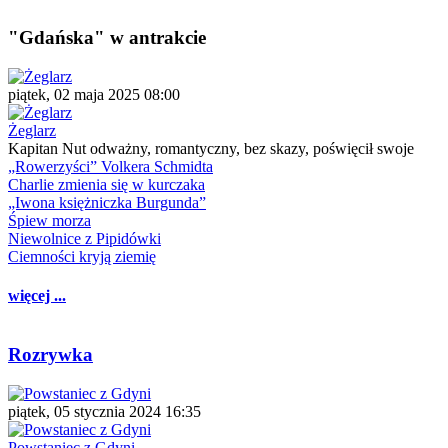
"Gdańska" w antrakcie
piątek, 02 maja 2025 08:00
Żeglarz
Kapitan Nut odważny, romantyczny, bez skazy, poświęcił swoje
„Rowerzyści” Volkera Schmidta
Charlie zmienia się w kurczaka
„Iwona księżniczka Burgunda”
Śpiew morza
Niewolnice z Pipidówki
Ciemności kryją ziemię
więcej ...
Rozrywka
piątek, 05 stycznia 2024 16:35
Powstaniec z Gdyni