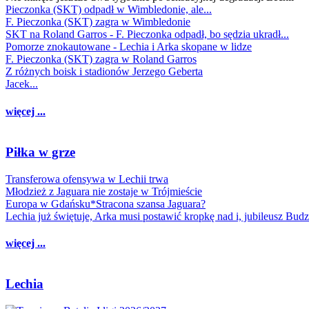
Pieczonka (SKT) odpadł w Wimbledonie, ale...
F. Pieczonka (SKT) zagra w Wimbledonie
SKT na Roland Garros - F. Pieczonka odpadł, bo sędzia ukradł...
Pomorze znokautowane - Lechia i Arka skopane w lidze
F. Pieczonka (SKT) zagra w Roland Garros
Z różnych boisk i stadionów Jerzego Geberta
Jacek...
więcej ...
Piłka w grze
Transferowa ofensywa w Lechii trwa
Młodzież z Jaguara nie zostaje w Trójmieście
Europa w Gdańsku*Stracona szansa Jaguara?
Lechia już świętuje, Arka musi postawić kropkę nad i, jubileusz Bud
więcej ...
Lechia