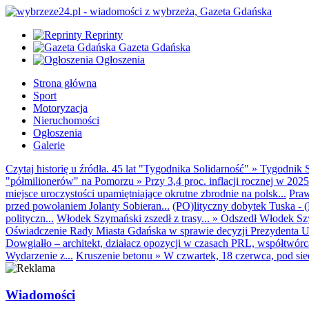
Reprinty
Gazeta Gdańska
Ogłoszenia
Strona główna
Sport
Motoryzacja
Nieruchomości
Ogłoszenia
Galerie
Czytaj historię u źródła. 45 lat "Tygodnika Solidarność"
»
Tygodnik S
"półmilionerów" na Pomorzu
»
Przy 3,4 proc. inflacji rocznej w 20
miejsce uroczystości upamiętniające okrutne zbrodnie na polsk...
Praw
przed powołaniem Jolanty Sobieran...
(PO)lityczny dobytek Tuska - (K
polityczn...
Włodek Szymański zszedł z trasy...
»
Odszedł Włodek Szy
Oświadczenie Rady Miasta Gdańska w sprawie decyzji Prezydenta U
Dowgiałło – architekt, działacz opozycji w czasach PRL, współtwórca 
Wydarzenie z...
Kruszenie betonu
»
W czwartek, 18 czerwca, pod sie
Wiadomości