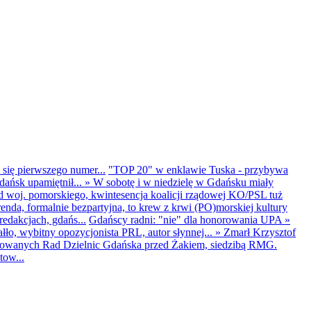
 się pierwszego numer...
"TOP 20" w enklawie Tuska - przybywa
dańsk upamiętnił...
»
W sobotę i w niedzielę w Gdańsku miały
d woj. pomorskiego, kwintesencja koalicji rządowej KO/PSL tuż
renda, formalnie bezpartyjna, to krew z krwi (PO)morskiej kultury
edakcjach, gdańs...
Gdańscy radni: "nie" dla honorowania UPA
»
ło, wybitny opozycjonista PRL, autor słynnej...
»
Zmarł Krzysztof
ntowanych Rad Dzielnic Gdańska przed Żakiem, siedzibą RMG.
tow...