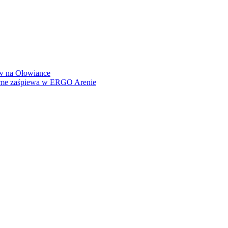
how na Ołowiance
Dame zaśpiewa w ERGO Arenie