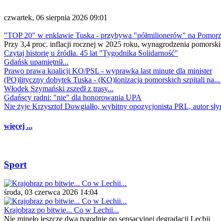
czwartek, 06 sierpnia 2026 09:01
"TOP 20" w enklawie Tuska - przybywa "półmilionerów" na Pomor
Przy 3,4 proc. inflacji rocznej w 2025 roku, wynagrodzenia pomorski
Czytaj historię u źródła. 45 lat "Tygodnika Solidarność"
Gdańsk upamiętnił...
Prawo prawa koalicji KO/PSL - wyprawka last minute dla minister
(PO)lityczny dobytek Tuska - (KO)lonizacja pomorskich szpitali na..
Włodek Szymański zszedł z trasy...
Gdańscy radni: "nie" dla honorowania UPA
Nie żyje Krzysztof Dowgiałło, wybitny opozycjonista PRL, autor sł
więcej ...
Sport
środa, 03 czerwca 2026 14:04
Krajobraz po bitwie... Co w Lechii...
Nie minęło jeszcze dwa tygodnie po sensacyjnej degradacji Lechii