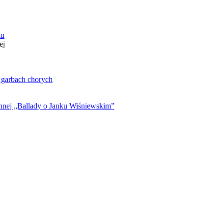
zu
ej
. garbach chorych
ynnej „Ballady o Janku Wiśniewskim”