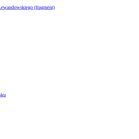
Lewandowskiego (fragment)
sku