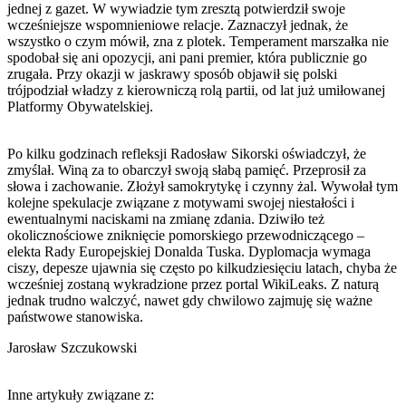
jednej z gazet. W wywiadzie tym zresztą potwierdził swoje
wcześniejsze wspomnieniowe relacje. Zaznaczył jednak, że
wszystko o czym mówił, zna z plotek. Temperament marszałka nie
spodobał się ani opozycji, ani pani premier, która publicznie go
zrugała. Przy okazji w jaskrawy sposób objawił się polski
trójpodział władzy z kierowniczą rolą partii, od lat już umiłowanej
Platformy Obywatelskiej.
Po kilku godzinach refleksji Radosław Sikorski oświadczył, że
zmyślał. Winą za to obarczył swoją słabą pamięć. Przeprosił za
słowa i zachowanie. Złożył samokrytykę i czynny żal. Wywołał tym
kolejne spekulacje związane z motywami swojej niestałości i
ewentualnymi naciskami na zmianę zdania. Dziwiło też
okolicznościowe zniknięcie pomorskiego przewodniczącego –
elekta Rady Europejskiej Donalda Tuska. Dyplomacja wymaga
ciszy, depesze ujawnia się często po kilkudziesięciu latach, chyba że
wcześniej zostaną wykradzione przez portal WikiLeaks. Z naturą
jednak trudno walczyć, nawet gdy chwilowo zajmuję się ważne
państwowe stanowiska.
Jarosław Szczukowski
Inne artykuły związane z: