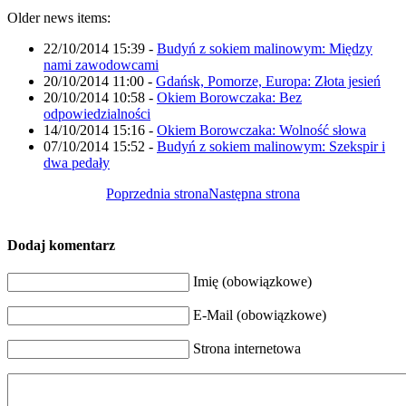
Older news items:
22/10/2014 15:39
-
Budyń z sokiem malinowym: Między
nami zawodowcami
20/10/2014 11:00
-
Gdańsk, Pomorze, Europa: Złota jesień
20/10/2014 10:58
-
Okiem Borowczaka: Bez
odpowiedzialności
14/10/2014 15:16
-
Okiem Borowczaka: Wolność słowa
07/10/2014 15:52
-
Budyń z sokiem malinowym: Szekspir i
dwa pedały
Poprzednia strona
Następna strona
Dodaj komentarz
Imię (obowiązkowe)
E-Mail (obowiązkowe)
Strona internetowa