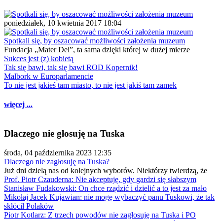
poniedziałek, 10 kwietnia 2017 18:04
Spotkali się, by oszacować możliwości założenia muzeum
Fundacja „Mater Dei”, ta sama dzięki której w dużej mierze
Sukces jest (z) kobietą
Tak się bawi, tak się bawi ROD Kopernik!
Malbork w Europarlamencie
To nie jest jakieś tam miasto, to nie jest jakiś tam zamek
więcej ...
Dlaczego nie głosuję na Tuska
środa, 04 października 2023 12:35
Dlaczego nie zagłosuję na Tuska?
Już dni dzielą nas od kolejnych wyborów. Niektórzy twierdzą, że
Prof. Piotr Czauderna: Nie akceptuję, gdy gardzi się słabszym
Stanisław Fudakowski: On chce rządzić i dzielić a to jest za mało
Mikołaj Jacek Kujawian: nie mogę wybaczyć panu Tuskowi, że tak
skłócił Polaków
Piotr Kotlarz: Z trzech powodów nie zagłosuję na Tuska i PO