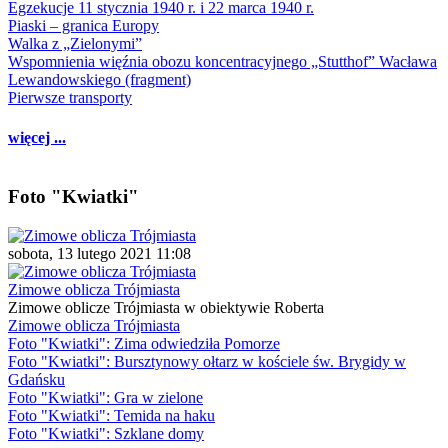
Egzekucje 11 stycznia 1940 r. i 22 marca 1940 r.
Piaski – granica Europy
Walka z „Zielonymi”
Wspomnienia więźnia obozu koncentracyjnego „Stutthof” Wacława
Lewandowskiego (fragment)
Pierwsze transporty
więcej ...
Foto "Kwiatki"
sobota, 13 lutego 2021 11:08
Zimowe oblicza Trójmiasta
Zimowe oblicze Trójmiasta w obiektywie Roberta
Zimowe oblicza Trójmiasta
Foto "Kwiatki": Zima odwiedziła Pomorze
Foto "Kwiatki": Bursztynowy ołtarz w kościele św. Brygidy w
Gdańsku
Foto "Kwiatki": Gra w zielone
Foto "Kwiatki": Temida na haku
Foto "Kwiatki": Szklane domy