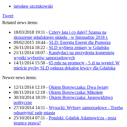
jarosław szczukowski
Tweet
Related news items:
18/03/2018 19:11
-
Cztery lata i co dalej? Szansa na
skruszenie gdańskiego układu - w listopadzie 2018 r.
09/02/2015 18:44
-
SLD: Energia Energi dla Pomorza
26/11/2014 18:22
-
SLD wybiera zmiany w Gdańsku
21/11/2014 18:07
-
Kandydaci na prezydenta komentują
wyniki wyborów samorządowych
14/11/2014 15:58
-
65 mln na promocję - 5 zł na węgiel: W
mieście pychy SLD ogłasza dekalog lewicy dla Gdańska
Newer news items:
12/11/2014 12:19
-
Okiem Borowczaka: Dwa światy
06/11/2014 12:18
-
Okiem Borowczaka: Mikołaje
30/10/2014 18:19
-
Okiem Borowczaka: Jasnowidztwo
polityczne
27/10/2014 14:11
-
Wysocki: Wybory samorządowe - Trzeba
odpartyjnić radę miasta
25/10/2014 07:11
-
Potulski: Gdańsk Adamowicza - poza
granicą prawa?