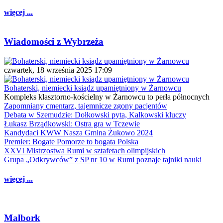
więcej ...
Wiadomości z Wybrzeża
czwartek, 18 września 2025 17:09
Bohaterski, niemiecki ksiądz upamiętniony w Żarnowcu
Kompleks klasztorno-kościelny w Żarnowcu to perła północnych
Zapomniany cmentarz, tajemnicze zgony pacjentów
Debata w Szemudzie: Dołkowski pyta, Kalkowski kluczy
Łukasz Brządkowski: Ostra gra w Tczewie
Kandydaci KWW Nasza Gmina Żukowo 2024
Premier: Bogate Pomorze to bogata Polska
XXVI Mistrzostwa Rumi w sztafetach olimpijskich
Grupa „Odkrywców” z SP nr 10 w Rumi poznaje tajniki nauki
więcej ...
Malbork