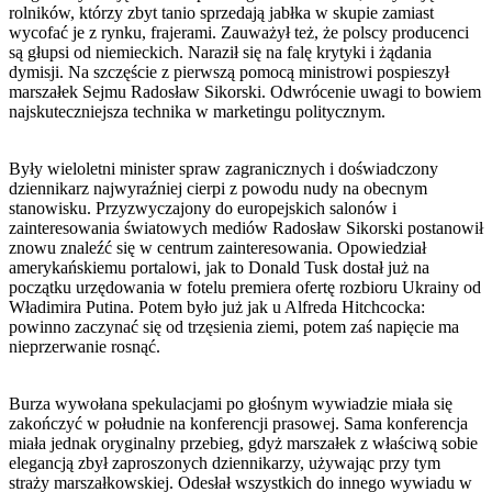
rolników, którzy zbyt tanio sprzedają jabłka w skupie zamiast
wycofać je z rynku, frajerami. Zauważył też, że polscy producenci
są głupsi od niemieckich. Naraził się na falę krytyki i żądania
dymisji. Na szczęście z pierwszą pomocą ministrowi pospieszył
marszałek Sejmu Radosław Sikorski. Odwrócenie uwagi to bowiem
najskuteczniejsza technika w marketingu politycznym.
Były wieloletni minister spraw zagranicznych i doświadczony
dziennikarz najwyraźniej cierpi z powodu nudy na obecnym
stanowisku. Przyzwyczajony do europejskich salonów i
zainteresowania światowych mediów Radosław Sikorski postanowił
znowu znaleźć się w centrum zainteresowania. Opowiedział
amerykańskiemu portalowi, jak to Donald Tusk dostał już na
początku urzędowania w fotelu premiera ofertę rozbioru Ukrainy od
Władimira Putina. Potem było już jak u Alfreda Hitchcocka:
powinno zaczynać się od trzęsienia ziemi, potem zaś napięcie ma
nieprzerwanie rosnąć.
Burza wywołana spekulacjami po głośnym wywiadzie miała się
zakończyć w południe na konferencji prasowej. Sama konferencja
miała jednak oryginalny przebieg, gdyż marszałek z właściwą sobie
elegancją zbył zaproszonych dziennikarzy, używając przy tym
straży marszałkowskiej. Odesłał wszystkich do innego wywiadu w