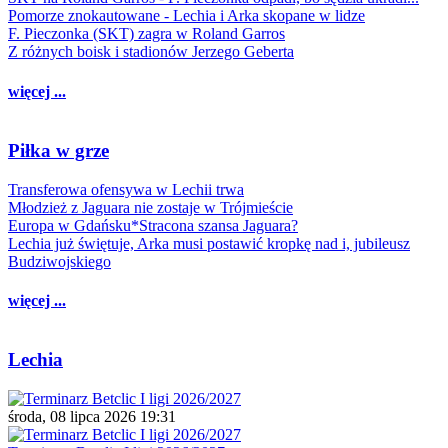
Pomorze znokautowane - Lechia i Arka skopane w lidze
F. Pieczonka (SKT) zagra w Roland Garros
Z różnych boisk i stadionów Jerzego Geberta
więcej ...
Piłka w grze
Transferowa ofensywa w Lechii trwa
Młodzież z Jaguara nie zostaje w Trójmieście
Europa w Gdańsku*Stracona szansa Jaguara?
Lechia już świętuje, Arka musi postawić kropkę nad i, jubileusz
Budziwojskiego
więcej ...
Lechia
środa, 08 lipca 2026 19:31