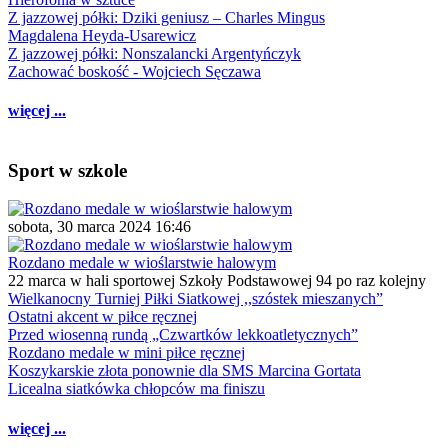
Z jazzowej półki: Dziki geniusz – Charles Mingus
Magdalena Heyda-Usarewicz
Z jazzowej półki: Nonszalancki Argentyńczyk
Zachować boskość - Wojciech Sęczawa
więcej ...
Sport w szkole
sobota, 30 marca 2024 16:46
Rozdano medale w wioślarstwie halowym
22 marca w hali sportowej Szkoły Podstawowej 94 po raz kolejny
Wielkanocny Turniej Piłki Siatkowej ,,szóstek mieszanych”
Ostatni akcent w piłce ręcznej
Przed wiosenną rundą „Czwartków lekkoatletycznych”
Rozdano medale w mini piłce ręcznej
Koszykarskie złota ponownie dla SMS Marcina Gortata
Licealna siatkówka chłopców ma finiszu
więcej ...