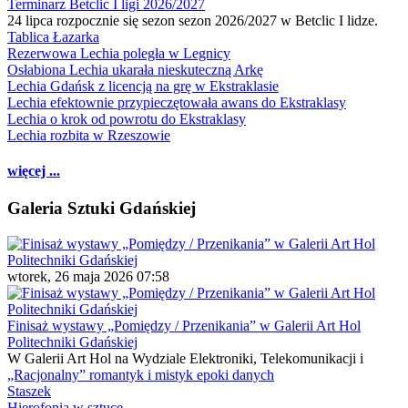
Terminarz Betclic I ligi 2026/2027
24 lipca rozpocznie się sezon sezon 2026/2027 w Betclic I lidze.
Tablica Łazarka
Rezerwowa Lechia poległa w Legnicy
Osłabiona Lechia ukarała nieskuteczną Arkę
Lechia Gdańsk z licencją na grę w Ekstraklasie
Lechia efektownie przypieczętowała awans do Ekstraklasy
Lechia o krok od powrotu do Ekstraklasy
Lechia rozbita w Rzeszowie
więcej ...
Galeria Sztuki Gdańskiej
wtorek, 26 maja 2026 07:58
Finisaż wystawy „Pomiędzy / Przenikania” w Galerii Art Hol
Politechniki Gdańskiej
W Galerii Art Hol na Wydziale Elektroniki, Telekomunikacji i
„Racjonalny” romantyk i mistyk epoki danych
Staszek
Hierofonia w sztuce