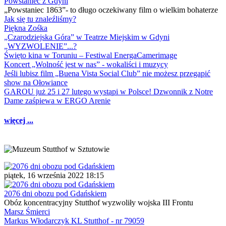
Powstaniec z Gdyni
„Powstaniec 1863”- to długo oczekiwany film o wielkim bohaterze
Jak się tu znaleźliśmy?
Piękna Zośka
„Czarodziejska Góra” w Teatrze Miejskim w Gdyni
„WYZWOLENIE”...?
Święto kina w Toruniu – Festiwal EnergaCamerimage
Koncert „Wolność jest w nas” - wokaliści i muzycy
Jeśli lubisz film „Buena Vista Social Club” nie możesz przegapić
show na Ołowiance
GAROU już 25 i 27 lutego wystąpi w Polsce! Dzwonnik z Notre
Dame zaśpiewa w ERGO Arenie
więcej ...
piątek, 16 września 2022 18:15
2076 dni obozu pod Gdańskiem
Obóz koncentracyjny Stutthof wyzwoliły wojska III Frontu
Marsz Śmierci
Markus Włodarczyk KL Stutthof - nr 79059