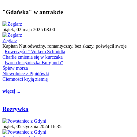
"Gdańska" w antrakcie
piątek, 02 maja 2025 08:00
Żeglarz
Kapitan Nut odważny, romantyczny, bez skazy, poświęcił swoje
„Rowerzyści” Volkera Schmidta
Charlie zmienia się w kurczaka
„Iwona księżniczka Burgunda”
Śpiew morza
Niewolnice z Pipidówki
Ciemności kryją ziemię
więcej ...
Rozrywka
piątek, 05 stycznia 2024 16:35