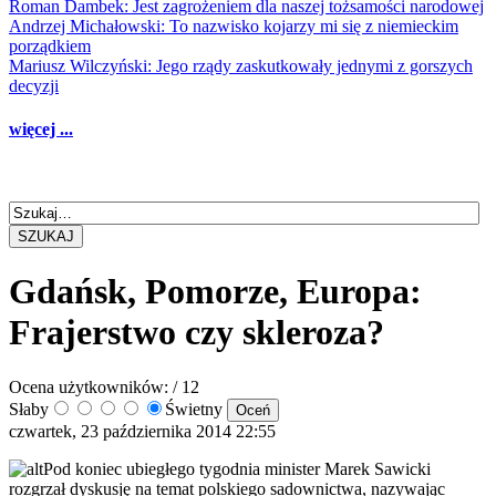
Roman Dambek: Jest zagrożeniem dla naszej tożsamości narodowej
Andrzej Michałowski: To nazwisko kojarzy mi się z niemieckim
porządkiem
Mariusz Wilczyński: Jego rządy zaskutkowały jednymi z gorszych
decyzji
więcej ...
SZUKAJ
Gdańsk, Pomorze, Europa:
Frajerstwo czy skleroza?
Ocena użytkowników:
/ 12
Słaby
Świetny
czwartek, 23 października 2014 22:55
Pod koniec ubiegłego tygodnia minister Marek Sawicki
rozgrzał dyskusję na temat polskiego sadownictwa, nazywając