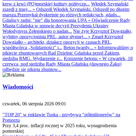
krew z krwi (PO)morskiej kultury polityczn...
Włodek Szymański
zszedł z trasy...
»
Odszedł Włodek Szymański. Odszedł po długim
marszu.Przemykał dyskretnie po różnych redakcjach, gdańs...
Gdańscy radni: "nie" dla honorowania UPA
»
Oświadczenie Rady
Miasta Gdańska w sprawie decyzji Prezydenta Ukrainy
Wołodymyra Zełenskiego o nadan...
Nie żyje Krzysztof Dowgiałło,
wybitny opozycjonista PRL, autor słynnej...
»
Zmarł Krzysztof
Dowgiałło – architekt, działacz opozycji w czasach PRL,
współtwórca „Solidarności” i...
Beton twardy...
»
Informowaliśmy o
pikiecie zbuntowanych Rad Dzielnic Gdańska przed Żakiem,
siedzibą RMG. Wydarzenie z...
Kruszenie betonu
»
W czwartek, 18
czerwca, pod siedzibą Rady Miasta Gdańska (dawnego Żaku)
odbędzie się pikieta zbuntow...
Wiadomości
czwartek, 06 sierpnia 2026 09:01
"TOP 20" w enklawie Tuska - przybywa "półmilionerów" na
Pomorzu
Przy 3,4 proc. inflacji rocznej w 2025 roku, wynagrodzenia
pomorskiej