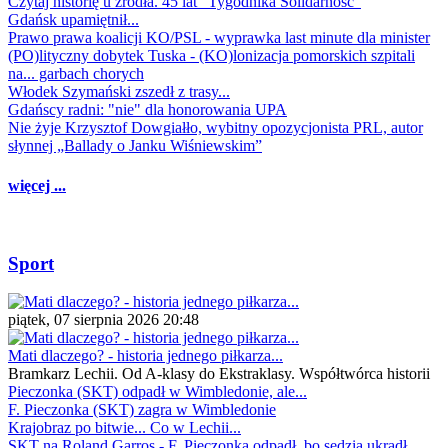
Czytaj historię u źródła. 45 lat "Tygodnika Solidarność"
Gdańsk upamiętnił...
Prawo prawa koalicji KO/PSL - wyprawka last minute dla minister
(PO)lityczny dobytek Tuska - (KO)lonizacja pomorskich szpitali
na... garbach chorych
Włodek Szymański zszedł z trasy...
Gdańscy radni: "nie" dla honorowania UPA
Nie żyje Krzysztof Dowgiałło, wybitny opozycjonista PRL, autor
słynnej „Ballady o Janku Wiśniewskim”
więcej ...
Sport
piątek, 07 sierpnia 2026 20:48
Mati dlaczego? - historia jednego piłkarza...
Bramkarz Lechii. Od A-klasy do Ekstraklasy. Współtwórca historii
Pieczonka (SKT) odpadł w Wimbledonie, ale...
F. Pieczonka (SKT) zagra w Wimbledonie
Krajobraz po bitwie... Co w Lechii...
SKT na Roland Garros - F. Pieczonka odpadł, bo sędzia ukradł...