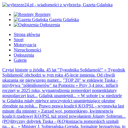
Reprinty
Gazeta Gdańska
Ogłoszenia
Strona główna
Sport
Motoryzacja
Nieruchomości
Ogłoszenia
Galerie
Czytaj historię u źródła. 45 lat "Tygodnika Solidarność"
»
Tygodnik
Solidarność obchodzi w tym roku 45-lecie istnienia. Od chwili
ukazania się pierwszego numer...
"TOP 20" w enklawie Tuska -
przybywa "półmilionerów" na Pomorzu
»
Przy 3,4 proc. inflacji
rocznej w 2025 roku, wynagrodzenia pomorskiej nomenklatury
gospodarczej kszt...
Gdańsk upamiętnił...
»
W sobotę i w niedzielę
w Gdańsku miały miejsce uroczystości upamiętniające okrutne
zbrodnie na polsk...
Prawo prawa koalicji KO/PSL - wyprawka last
minute dla minister
»
Zarząd woj. pomorskiego, kwintesencja
koalicji rządowej KO/PSL tuż przed powołaniem Jolanty Sobieran...
(PO)lityczny dobytek Tuska - (KO)lonizacja pomorskich szpitali
na... g...
»
Minister J. Sobierańska-Grenda, formalnie bezpartyjna, to