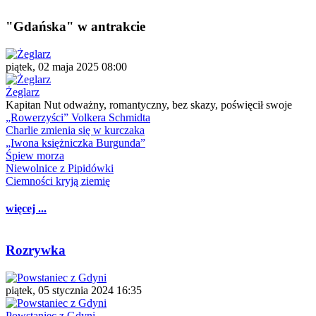
"Gdańska" w antrakcie
piątek, 02 maja 2025 08:00
Żeglarz
Kapitan Nut odważny, romantyczny, bez skazy, poświęcił swoje
„Rowerzyści” Volkera Schmidta
Charlie zmienia się w kurczaka
„Iwona księżniczka Burgunda”
Śpiew morza
Niewolnice z Pipidówki
Ciemności kryją ziemię
więcej ...
Rozrywka
piątek, 05 stycznia 2024 16:35
Powstaniec z Gdyni