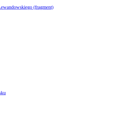
Lewandowskiego (fragment)
sku