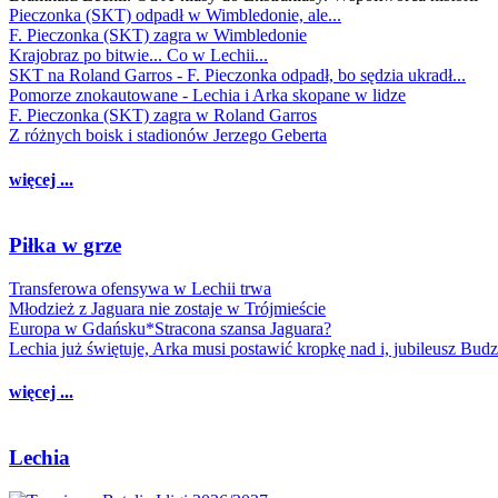
Pieczonka (SKT) odpadł w Wimbledonie, ale...
F. Pieczonka (SKT) zagra w Wimbledonie
Krajobraz po bitwie... Co w Lechii...
SKT na Roland Garros - F. Pieczonka odpadł, bo sędzia ukradł...
Pomorze znokautowane - Lechia i Arka skopane w lidze
F. Pieczonka (SKT) zagra w Roland Garros
Z różnych boisk i stadionów Jerzego Geberta
więcej ...
Piłka w grze
Transferowa ofensywa w Lechii trwa
Młodzież z Jaguara nie zostaje w Trójmieście
Europa w Gdańsku*Stracona szansa Jaguara?
Lechia już świętuje, Arka musi postawić kropkę nad i, jubileusz Bud
więcej ...
Lechia