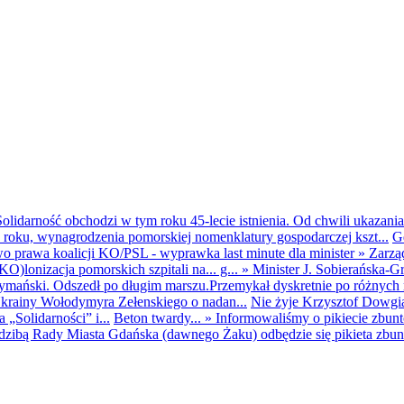
olidarność obchodzi w tym roku 45-lecie istnienia. Od chwili ukazania
25 roku, wynagrodzenia pomorskiej nomenklatury gospodarczej kszt...
G
o prawa koalicji KO/PSL - wyprawka last minute dla minister
»
Zarzą
O)lonizacja pomorskich szpitali na... g...
»
Minister J. Sobierańska-G
mański. Odszedł po długim marszu.Przemykał dyskretnie po różnych r
krainy Wołodymyra Zełenskiego o nadan...
Nie żyje Krzysztof Dowgiał
„Solidarności” i...
Beton twardy...
»
Informowaliśmy o pikiecie zbu
dzibą Rady Miasta Gdańska (dawnego Żaku) odbędzie się pikieta zbun