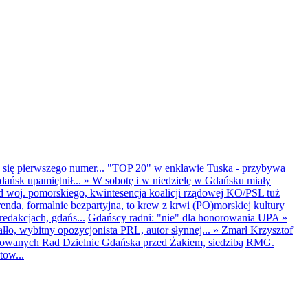
 się pierwszego numer...
"TOP 20" w enklawie Tuska - przybywa
dańsk upamiętnił...
»
W sobotę i w niedzielę w Gdańsku miały
d woj. pomorskiego, kwintesencja koalicji rządowej KO/PSL tuż
renda, formalnie bezpartyjna, to krew z krwi (PO)morskiej kultury
edakcjach, gdańs...
Gdańscy radni: "nie" dla honorowania UPA
»
ło, wybitny opozycjonista PRL, autor słynnej...
»
Zmarł Krzysztof
ntowanych Rad Dzielnic Gdańska przed Żakiem, siedzibą RMG.
tow...