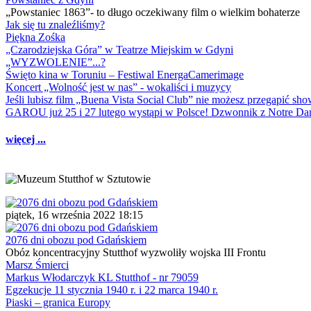
„Powstaniec 1863”- to długo oczekiwany film o wielkim bohaterze
Jak się tu znaleźliśmy?
Piękna Zośka
„Czarodziejska Góra” w Teatrze Miejskim w Gdyni
„WYZWOLENIE”...?
Święto kina w Toruniu – Festiwal EnergaCamerimage
Koncert „Wolność jest w nas” - wokaliści i muzycy
Jeśli lubisz film „Buena Vista Social Club” nie możesz przegapić s
GAROU już 25 i 27 lutego wystąpi w Polsce! Dzwonnik z Notre 
więcej ...
piątek, 16 września 2022 18:15
2076 dni obozu pod Gdańskiem
Obóz koncentracyjny Stutthof wyzwoliły wojska III Frontu
Marsz Śmierci
Markus Włodarczyk KL Stutthof - nr 79059
Egzekucje 11 stycznia 1940 r. i 22 marca 1940 r.
Piaski – granica Europy