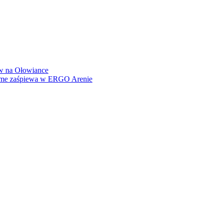
how na Ołowiance
Dame zaśpiewa w ERGO Arenie