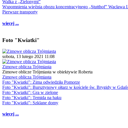
Walka z „Zielonymi”
Wspomnienia więźnia obozu koncentracyjnego „Stutthof” Wacława 
Pierwsze transporty
więcej ...
Foto "Kwiatki"
sobota, 13 lutego 2021 11:08
Zimowe oblicza Trójmiasta
Zimowe oblicze Trójmiasta w obiektywie Roberta
Zimowe oblicza Trójmiasta
Foto "Kwiatki": Zima odwiedziła Pomorze
Foto "Kwiatki": Bursztynowy ołtarz w kościele św. Brygidy w Gdań
Foto "Kwiatki": Gra w zielone
Foto "Kwiatki": Temida na haku
Foto "Kwiatki": Szklane domy
więcej ...