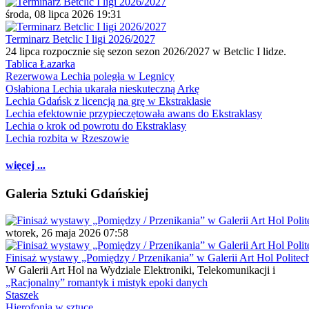
środa, 08 lipca 2026 19:31
Terminarz Betclic I ligi 2026/2027
24 lipca rozpocznie się sezon sezon 2026/2027 w Betclic I lidze.
Tablica Łazarka
Rezerwowa Lechia poległa w Legnicy
Osłabiona Lechia ukarała nieskuteczną Arkę
Lechia Gdańsk z licencją na grę w Ekstraklasie
Lechia efektownie przypieczętowała awans do Ekstraklasy
Lechia o krok od powrotu do Ekstraklasy
Lechia rozbita w Rzeszowie
więcej ...
Galeria Sztuki Gdańskiej
wtorek, 26 maja 2026 07:58
Finisaż wystawy „Pomiędzy / Przenikania” w Galerii Art Hol Politec
W Galerii Art Hol na Wydziale Elektroniki, Telekomunikacji i
„Racjonalny” romantyk i mistyk epoki danych
Staszek
Hierofonia w sztuce