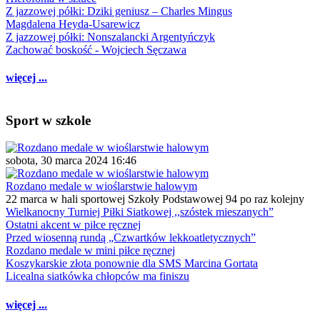
Z jazzowej półki: Dziki geniusz – Charles Mingus
Magdalena Heyda-Usarewicz
Z jazzowej półki: Nonszalancki Argentyńczyk
Zachować boskość - Wojciech Sęczawa
więcej ...
Sport w szkole
sobota, 30 marca 2024 16:46
Rozdano medale w wioślarstwie halowym
22 marca w hali sportowej Szkoły Podstawowej 94 po raz kolejny
Wielkanocny Turniej Piłki Siatkowej ,,szóstek mieszanych”
Ostatni akcent w piłce ręcznej
Przed wiosenną rundą „Czwartków lekkoatletycznych”
Rozdano medale w mini piłce ręcznej
Koszykarskie złota ponownie dla SMS Marcina Gortata
Licealna siatkówka chłopców ma finiszu
więcej ...