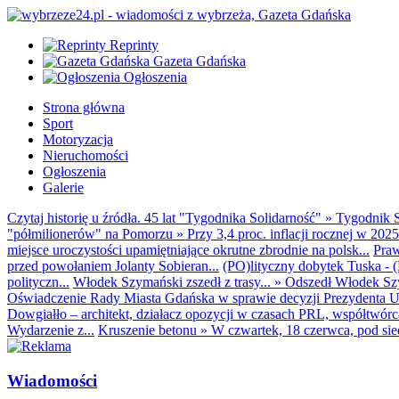
Reprinty
Gazeta Gdańska
Ogłoszenia
Strona główna
Sport
Motoryzacja
Nieruchomości
Ogłoszenia
Galerie
Czytaj historię u źródła. 45 lat "Tygodnika Solidarność"
»
Tygodnik S
"półmilionerów" na Pomorzu
»
Przy 3,4 proc. inflacji rocznej w 20
miejsce uroczystości upamiętniające okrutne zbrodnie na polsk...
Praw
przed powołaniem Jolanty Sobieran...
(PO)lityczny dobytek Tuska - (K
polityczn...
Włodek Szymański zszedł z trasy...
»
Odszedł Włodek Szy
Oświadczenie Rady Miasta Gdańska w sprawie decyzji Prezydenta U
Dowgiałło – architekt, działacz opozycji w czasach PRL, współtwórca 
Wydarzenie z...
Kruszenie betonu
»
W czwartek, 18 czerwca, pod sie
Wiadomości