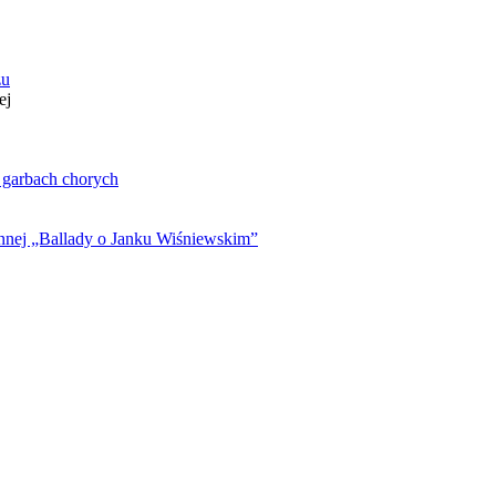
zu
ej
. garbach chorych
ynnej „Ballady o Janku Wiśniewskim”