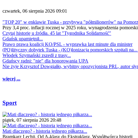
czwartek, 06 sierpnia 2026 09:01
"TOP 20" w enklawie Tuska - przybywa "półmilionerów" na Pomor
Przy 3,4 proc. inflacji rocznej w 2025 roku, wynagrodzenia pomorski
Czytaj historię u źródła. 45 lat "Tygodnika Solidarność"
Gdańsk upamiętnił...
Prawo prawa koalicji KO/PSL - wyprawka last minute dla minister
(PO)lityczny dobytek Tuska - (KO)lonizacja pomorskich szpitali na..
Włodek Szymański zszedł z trasy...
Gdańscy radni: "nie" dla honorowania UPA
Nie żyje Krzysztof Dowgiałło, wybitny opozycjonista PRL, autor sł
więcej ...
Sport
piątek, 07 sierpnia 2026 20:48
Mati dlaczego? - historia jednego piłkarza...
Bramkarz Lechii. Od A-klasy do Ekstraklasy. Współtwórca historii