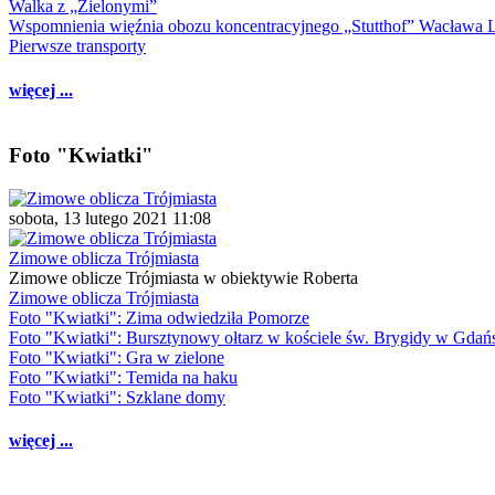
Walka z „Zielonymi”
Wspomnienia więźnia obozu koncentracyjnego „Stutthof” Wacława 
Pierwsze transporty
więcej ...
Foto "Kwiatki"
sobota, 13 lutego 2021 11:08
Zimowe oblicza Trójmiasta
Zimowe oblicze Trójmiasta w obiektywie Roberta
Zimowe oblicza Trójmiasta
Foto "Kwiatki": Zima odwiedziła Pomorze
Foto "Kwiatki": Bursztynowy ołtarz w kościele św. Brygidy w Gdań
Foto "Kwiatki": Gra w zielone
Foto "Kwiatki": Temida na haku
Foto "Kwiatki": Szklane domy
więcej ...