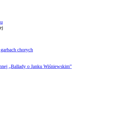
zu
ej
. garbach chorych
ynnej „Ballady o Janku Wiśniewskim”