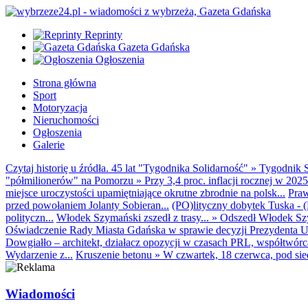
Reprinty
Gazeta Gdańska
Ogłoszenia
Strona główna
Sport
Motoryzacja
Nieruchomości
Ogłoszenia
Galerie
Czytaj historię u źródła. 45 lat "Tygodnika Solidarność"
»
Tygodnik S
"półmilionerów" na Pomorzu
»
Przy 3,4 proc. inflacji rocznej w 20
miejsce uroczystości upamiętniające okrutne zbrodnie na polsk...
Praw
przed powołaniem Jolanty Sobieran...
(PO)lityczny dobytek Tuska - (K
polityczn...
Włodek Szymański zszedł z trasy...
»
Odszedł Włodek Szy
Oświadczenie Rady Miasta Gdańska w sprawie decyzji Prezydenta U
Dowgiałło – architekt, działacz opozycji w czasach PRL, współtwórca 
Wydarzenie z...
Kruszenie betonu
»
W czwartek, 18 czerwca, pod sie
Wiadomości