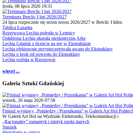
środa, 08 lipca 2026 19:31
Terminarz Betclic I ligi 2026/2027
24 lipca rozpocznie się sezon sezon 2026/2027 w Betclic I lidze.
Tablica Łazarka
Rezerwowa Lechia poległa w Legnicy
Osłabiona Lechia ukarała nieskuteczną Arkę
Lechia Gdańsk z licencją na grę w Ekstraklasie
Lechia efektownie przypieczętowała awans do Ekstraklasy
Lechia o krok od powrotu do Ekstraklasy
Lechia rozbita w Rzeszowie
więcej ...
Galeria Sztuki Gdańskiej
wtorek, 26 maja 2026 07:58
Finisaż wystawy „Pomiędzy / Przenikania” w Galerii Art Hol Politec
W Galerii Art Hol na Wydziale Elektroniki, Telekomunikacji i
„Racjonalny” romantyk i mistyk epoki danych
Staszek
Hierofonia w sztuce