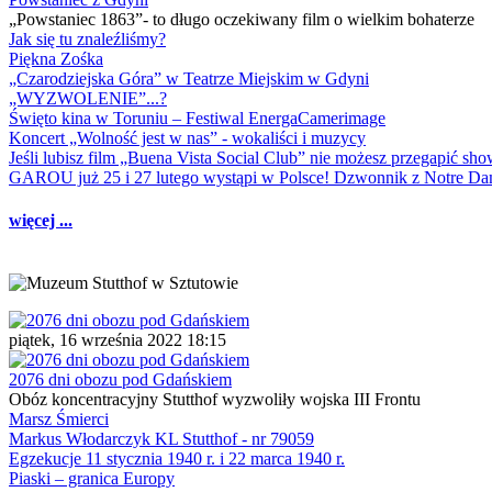
„Powstaniec 1863”- to długo oczekiwany film o wielkim bohaterze
Jak się tu znaleźliśmy?
Piękna Zośka
„Czarodziejska Góra” w Teatrze Miejskim w Gdyni
„WYZWOLENIE”...?
Święto kina w Toruniu – Festiwal EnergaCamerimage
Koncert „Wolność jest w nas” - wokaliści i muzycy
Jeśli lubisz film „Buena Vista Social Club” nie możesz przegapić s
GAROU już 25 i 27 lutego wystąpi w Polsce! Dzwonnik z Notre 
więcej ...
piątek, 16 września 2022 18:15
2076 dni obozu pod Gdańskiem
Obóz koncentracyjny Stutthof wyzwoliły wojska III Frontu
Marsz Śmierci
Markus Włodarczyk KL Stutthof - nr 79059
Egzekucje 11 stycznia 1940 r. i 22 marca 1940 r.
Piaski – granica Europy