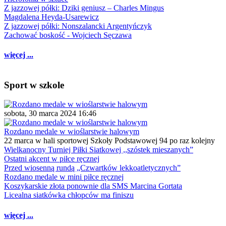
Z jazzowej półki: Dziki geniusz – Charles Mingus
Magdalena Heyda-Usarewicz
Z jazzowej półki: Nonszalancki Argentyńczyk
Zachować boskość - Wojciech Sęczawa
więcej ...
Sport w szkole
sobota, 30 marca 2024 16:46
Rozdano medale w wioślarstwie halowym
22 marca w hali sportowej Szkoły Podstawowej 94 po raz kolejny
Wielkanocny Turniej Piłki Siatkowej ,,szóstek mieszanych”
Ostatni akcent w piłce ręcznej
Przed wiosenną rundą „Czwartków lekkoatletycznych”
Rozdano medale w mini piłce ręcznej
Koszykarskie złota ponownie dla SMS Marcina Gortata
Licealna siatkówka chłopców ma finiszu
więcej ...