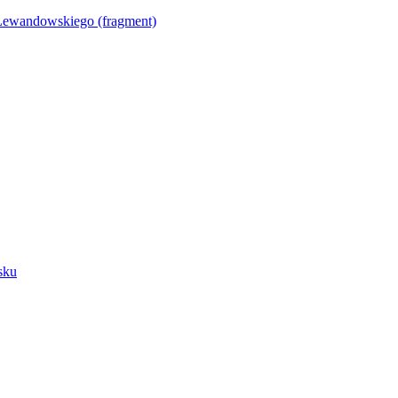
Lewandowskiego (fragment)
sku