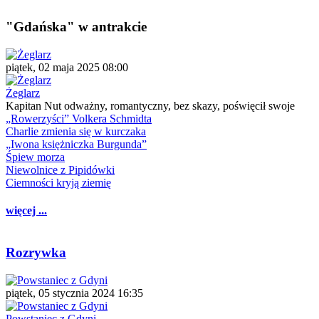
"Gdańska" w antrakcie
piątek, 02 maja 2025 08:00
Żeglarz
Kapitan Nut odważny, romantyczny, bez skazy, poświęcił swoje
„Rowerzyści” Volkera Schmidta
Charlie zmienia się w kurczaka
„Iwona księżniczka Burgunda”
Śpiew morza
Niewolnice z Pipidówki
Ciemności kryją ziemię
więcej ...
Rozrywka
piątek, 05 stycznia 2024 16:35
Powstaniec z Gdyni