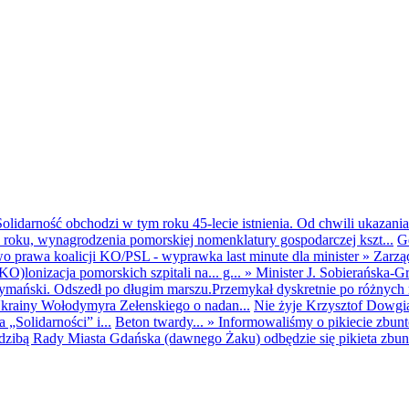
olidarność obchodzi w tym roku 45-lecie istnienia. Od chwili ukazania
25 roku, wynagrodzenia pomorskiej nomenklatury gospodarczej kszt...
G
o prawa koalicji KO/PSL - wyprawka last minute dla minister
»
Zarzą
O)lonizacja pomorskich szpitali na... g...
»
Minister J. Sobierańska-G
mański. Odszedł po długim marszu.Przemykał dyskretnie po różnych r
krainy Wołodymyra Zełenskiego o nadan...
Nie żyje Krzysztof Dowgiał
„Solidarności” i...
Beton twardy...
»
Informowaliśmy o pikiecie zbu
dzibą Rady Miasta Gdańska (dawnego Żaku) odbędzie się pikieta zbun