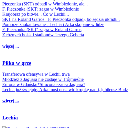
Pieczonka (SKT) odpadł w Wimbledonie, ale...
F. Pieczonka (SKT) zagra w Wimbledonie
Krajobraz po bitwie... Co w Lechii...
SKT na Roland Garros - F. Pieczonka odpadł, bo sędzia ukradł...
Pomorze znokautowane - Lechia i Arka skopane w lidze
F. Pieczonka (SKT) zagra w Roland Garros
Z różnych boisk i stadionów Jerzego Geberta
więcej ...
Piłka w grze
Transferowa ofensywa w Lechii trwa
Młodzież z Jaguara nie zostaje w Trójmieście
Europa w Gdańsku*Stracona szansa Jaguara?
Lechia już świętuje, Arka musi postawić kropkę nad i, jubileusz Bud
więcej ...
Lechia