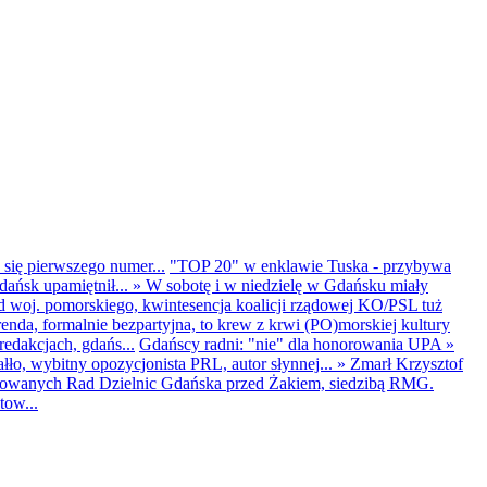
 się pierwszego numer...
"TOP 20" w enklawie Tuska - przybywa
dańsk upamiętnił...
»
W sobotę i w niedzielę w Gdańsku miały
d woj. pomorskiego, kwintesencja koalicji rządowej KO/PSL tuż
renda, formalnie bezpartyjna, to krew z krwi (PO)morskiej kultury
edakcjach, gdańs...
Gdańscy radni: "nie" dla honorowania UPA
»
ło, wybitny opozycjonista PRL, autor słynnej...
»
Zmarł Krzysztof
ntowanych Rad Dzielnic Gdańska przed Żakiem, siedzibą RMG.
tow...