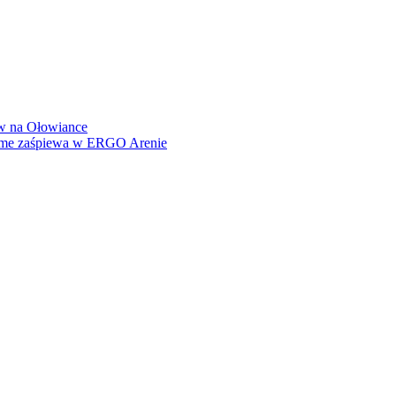
how na Ołowiance
Dame zaśpiewa w ERGO Arenie