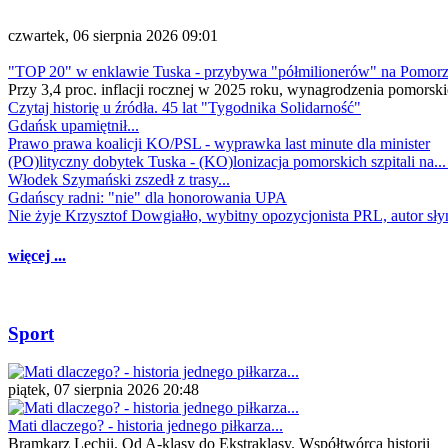
czwartek, 06 sierpnia 2026 09:01
"TOP 20" w enklawie Tuska - przybywa "półmilionerów" na Pomor
Przy 3,4 proc. inflacji rocznej w 2025 roku, wynagrodzenia pomorski
Czytaj historię u źródła. 45 lat "Tygodnika Solidarność"
Gdańsk upamiętnił...
Prawo prawa koalicji KO/PSL - wyprawka last minute dla minister
(PO)lityczny dobytek Tuska - (KO)lonizacja pomorskich szpitali na..
Włodek Szymański zszedł z trasy...
Gdańscy radni: "nie" dla honorowania UPA
Nie żyje Krzysztof Dowgiałło, wybitny opozycjonista PRL, autor sł
więcej ...
Sport
piątek, 07 sierpnia 2026 20:48
Mati dlaczego? - historia jednego piłkarza...
Bramkarz Lechii. Od A-klasy do Ekstraklasy. Współtwórca historii