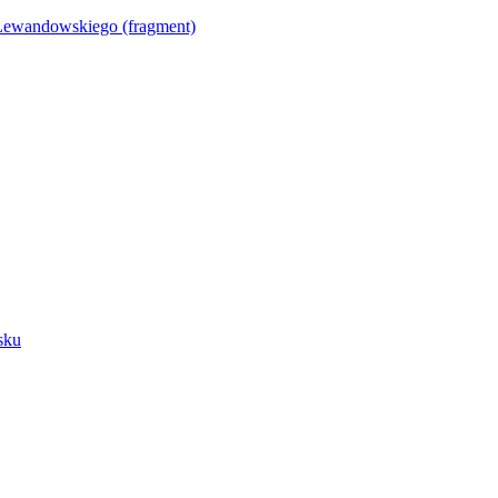
Lewandowskiego (fragment)
sku