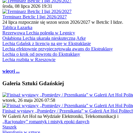
środa, 08 lipca 2026 19:31
Terminarz Betclic I ligi 2026/2027
24 lipca rozpocznie się sezon sezon 2026/2027 w Betclic I lidze.
Tablica Łazarka
Rezerwowa Lechia poległa w Legnicy
Osłabiona Lechia ukarała nieskuteczną Arkę
Lechia Gdańsk z licencją na grę w Ekstraklasie
Lechia efektownie przypieczętowała awans do Ekstraklasy
Lechia o krok od powrotu do Ekstraklasy
Lechia rozbita w Rzeszowie
więcej ...
Galeria Sztuki Gdańskiej
wtorek, 26 maja 2026 07:58
Finisaż wystawy „Pomiędzy / Przenikania” w Galerii Art Hol Politec
W Galerii Art Hol na Wydziale Elektroniki, Telekomunikacji i
„Racjonalny” romantyk i mistyk epoki danych
Staszek
Hierofonia w sztuce