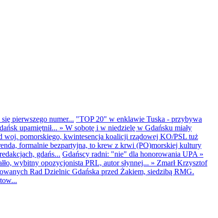
 się pierwszego numer...
"TOP 20" w enklawie Tuska - przybywa
dańsk upamiętnił...
»
W sobotę i w niedzielę w Gdańsku miały
d woj. pomorskiego, kwintesencja koalicji rządowej KO/PSL tuż
renda, formalnie bezpartyjna, to krew z krwi (PO)morskiej kultury
edakcjach, gdańs...
Gdańscy radni: "nie" dla honorowania UPA
»
ło, wybitny opozycjonista PRL, autor słynnej...
»
Zmarł Krzysztof
ntowanych Rad Dzielnic Gdańska przed Żakiem, siedzibą RMG.
tow...