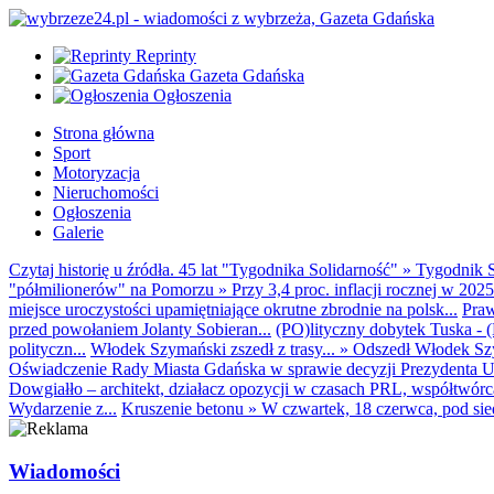
Reprinty
Gazeta Gdańska
Ogłoszenia
Strona główna
Sport
Motoryzacja
Nieruchomości
Ogłoszenia
Galerie
Czytaj historię u źródła. 45 lat "Tygodnika Solidarność"
»
Tygodnik S
"półmilionerów" na Pomorzu
»
Przy 3,4 proc. inflacji rocznej w 20
miejsce uroczystości upamiętniające okrutne zbrodnie na polsk...
Praw
przed powołaniem Jolanty Sobieran...
(PO)lityczny dobytek Tuska - (K
polityczn...
Włodek Szymański zszedł z trasy...
»
Odszedł Włodek Szy
Oświadczenie Rady Miasta Gdańska w sprawie decyzji Prezydenta U
Dowgiałło – architekt, działacz opozycji w czasach PRL, współtwórca 
Wydarzenie z...
Kruszenie betonu
»
W czwartek, 18 czerwca, pod sie
Wiadomości