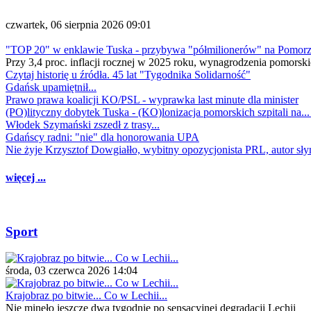
czwartek, 06 sierpnia 2026 09:01
"TOP 20" w enklawie Tuska - przybywa "półmilionerów" na Pomor
Przy 3,4 proc. inflacji rocznej w 2025 roku, wynagrodzenia pomorski
Czytaj historię u źródła. 45 lat "Tygodnika Solidarność"
Gdańsk upamiętnił...
Prawo prawa koalicji KO/PSL - wyprawka last minute dla minister
(PO)lityczny dobytek Tuska - (KO)lonizacja pomorskich szpitali na..
Włodek Szymański zszedł z trasy...
Gdańscy radni: "nie" dla honorowania UPA
Nie żyje Krzysztof Dowgiałło, wybitny opozycjonista PRL, autor sł
więcej ...
Sport
środa, 03 czerwca 2026 14:04
Krajobraz po bitwie... Co w Lechii...
Nie minęło jeszcze dwa tygodnie po sensacyjnej degradacji Lechii