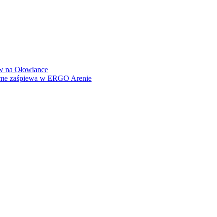
how na Ołowiance
Dame zaśpiewa w ERGO Arenie