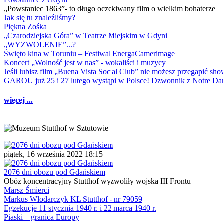
„Powstaniec 1863”- to długo oczekiwany film o wielkim bohaterze
Jak się tu znaleźliśmy?
Piękna Zośka
„Czarodziejska Góra” w Teatrze Miejskim w Gdyni
„WYZWOLENIE”...?
Święto kina w Toruniu – Festiwal EnergaCamerimage
Koncert „Wolność jest w nas” - wokaliści i muzycy
Jeśli lubisz film „Buena Vista Social Club” nie możesz przegapić s
GAROU już 25 i 27 lutego wystąpi w Polsce! Dzwonnik z Notre 
więcej ...
piątek, 16 września 2022 18:15
2076 dni obozu pod Gdańskiem
Obóz koncentracyjny Stutthof wyzwoliły wojska III Frontu
Marsz Śmierci
Markus Włodarczyk KL Stutthof - nr 79059
Egzekucje 11 stycznia 1940 r. i 22 marca 1940 r.
Piaski – granica Europy