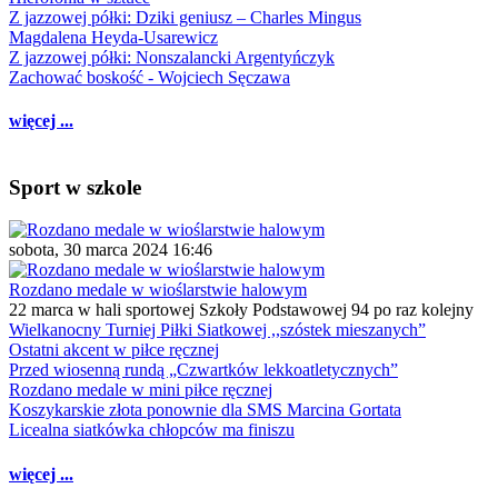
Z jazzowej półki: Dziki geniusz – Charles Mingus
Magdalena Heyda-Usarewicz
Z jazzowej półki: Nonszalancki Argentyńczyk
Zachować boskość - Wojciech Sęczawa
więcej ...
Sport w szkole
sobota, 30 marca 2024 16:46
Rozdano medale w wioślarstwie halowym
22 marca w hali sportowej Szkoły Podstawowej 94 po raz kolejny
Wielkanocny Turniej Piłki Siatkowej ,,szóstek mieszanych”
Ostatni akcent w piłce ręcznej
Przed wiosenną rundą „Czwartków lekkoatletycznych”
Rozdano medale w mini piłce ręcznej
Koszykarskie złota ponownie dla SMS Marcina Gortata
Licealna siatkówka chłopców ma finiszu
więcej ...