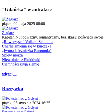
"Gdańska" w antrakcie
piątek, 02 maja 2025 08:00
Żeglarz
Kapitan Nut odważny, romantyczny, bez skazy, poświęcił swoje
„Rowerzyści” Volkera Schmidta
Charlie zmienia się w kurczaka
„Iwona księżniczka Burgunda”
Śpiew morza
Niewolnice z Pipidówki
Ciemności kryją ziemię
więcej ...
Rozrywka
piątek, 05 stycznia 2024 16:35
Powstaniec z Gdyni