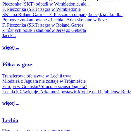
Pieczonka (SKT) odpadł w Wimbledonie, ale...
F. Pieczonka (SKT) zagra w Wimbledonie
SKT na Roland Garros - F. Pieczonka odpadł, bo sędzia ukradł...
Pomorze znokautowane - Lechia i Arka skopane w lidze
F. Pieczonka (SKT) zagra w Roland Garros
Z różnych boisk i stadionów Jerzego Geberta
Jacek...
więcej ...
Piłka w grze
Transferowa ofensywa w Lechii trwa
Młodzież z Jaguara nie zostaje w Trójmieście
Europa w Gdańsku*Stracona szansa Jaguara?
Lechia już świętuje, Arka musi postawić kropkę nad i, jubileusz Bud
więcej ...
Lechia