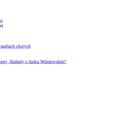
zu
ej
. garbach chorych
ynnej „Ballady o Janku Wiśniewskim”