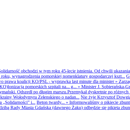
olidarność obchodzi w tym roku 45-lecie istnienia. Od chwili ukazania
25 roku, wynagrodzenia pomorskiej nomenklatury gospodarczej kszt...
G
o prawa koalicji KO/PSL - wyprawka last minute dla minister
»
Zarzą
O)lonizacja pomorskich szpitali na... g...
»
Minister J. Sobierańska-G
mański. Odszedł po długim marszu.Przemykał dyskretnie po różnych r
krainy Wołodymyra Zełenskiego o nadan...
Nie żyje Krzysztof Dowgiał
„Solidarności” i...
Beton twardy...
»
Informowaliśmy o pikiecie zbu
dzibą Rady Miasta Gdańska (dawnego Żaku) odbędzie się pikieta zbun