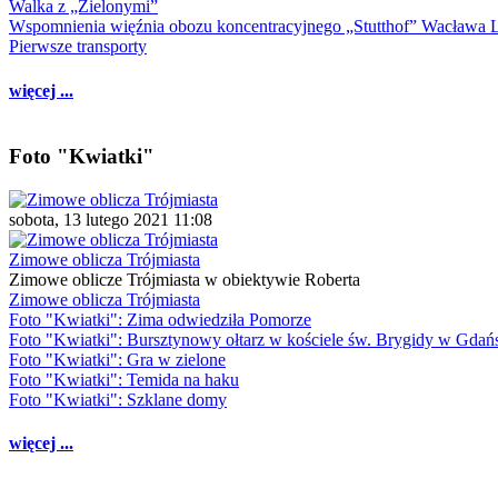
Walka z „Zielonymi”
Wspomnienia więźnia obozu koncentracyjnego „Stutthof” Wacława 
Pierwsze transporty
więcej ...
Foto "Kwiatki"
sobota, 13 lutego 2021 11:08
Zimowe oblicza Trójmiasta
Zimowe oblicze Trójmiasta w obiektywie Roberta
Zimowe oblicza Trójmiasta
Foto "Kwiatki": Zima odwiedziła Pomorze
Foto "Kwiatki": Bursztynowy ołtarz w kościele św. Brygidy w Gdań
Foto "Kwiatki": Gra w zielone
Foto "Kwiatki": Temida na haku
Foto "Kwiatki": Szklane domy
więcej ...