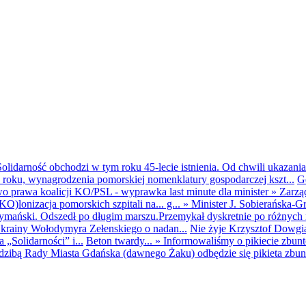
olidarność obchodzi w tym roku 45-lecie istnienia. Od chwili ukazania
25 roku, wynagrodzenia pomorskiej nomenklatury gospodarczej kszt...
G
o prawa koalicji KO/PSL - wyprawka last minute dla minister
»
Zarzą
O)lonizacja pomorskich szpitali na... g...
»
Minister J. Sobierańska-G
mański. Odszedł po długim marszu.Przemykał dyskretnie po różnych r
krainy Wołodymyra Zełenskiego o nadan...
Nie żyje Krzysztof Dowgiał
„Solidarności” i...
Beton twardy...
»
Informowaliśmy o pikiecie zbu
dzibą Rady Miasta Gdańska (dawnego Żaku) odbędzie się pikieta zbun