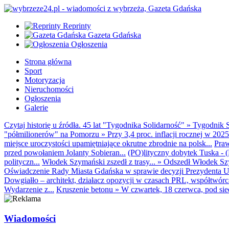
Reprinty
Gazeta Gdańska
Ogłoszenia
Strona główna
Sport
Motoryzacja
Nieruchomości
Ogłoszenia
Galerie
Czytaj historię u źródła. 45 lat "Tygodnika Solidarność"
»
Tygodnik S
"półmilionerów" na Pomorzu
»
Przy 3,4 proc. inflacji rocznej w 20
miejsce uroczystości upamiętniające okrutne zbrodnie na polsk...
Praw
przed powołaniem Jolanty Sobieran...
(PO)lityczny dobytek Tuska - (K
polityczn...
Włodek Szymański zszedł z trasy...
»
Odszedł Włodek Szy
Oświadczenie Rady Miasta Gdańska w sprawie decyzji Prezydenta U
Dowgiałło – architekt, działacz opozycji w czasach PRL, współtwórca 
Wydarzenie z...
Kruszenie betonu
»
W czwartek, 18 czerwca, pod sie
Wiadomości