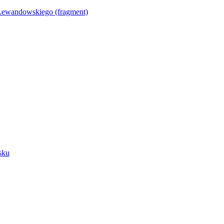
Lewandowskiego (fragment)
sku