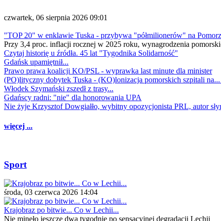
czwartek, 06 sierpnia 2026 09:01
"TOP 20" w enklawie Tuska - przybywa "półmilionerów" na Pomor
Przy 3,4 proc. inflacji rocznej w 2025 roku, wynagrodzenia pomorski
Czytaj historię u źródła. 45 lat "Tygodnika Solidarność"
Gdańsk upamiętnił...
Prawo prawa koalicji KO/PSL - wyprawka last minute dla minister
(PO)lityczny dobytek Tuska - (KO)lonizacja pomorskich szpitali na..
Włodek Szymański zszedł z trasy...
Gdańscy radni: "nie" dla honorowania UPA
Nie żyje Krzysztof Dowgiałło, wybitny opozycjonista PRL, autor sł
więcej ...
Sport
środa, 03 czerwca 2026 14:04
Krajobraz po bitwie... Co w Lechii...
Nie minęło jeszcze dwa tygodnie po sensacyjnej degradacji Lechii