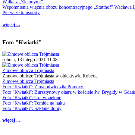
Walka z „Zielonymi”
Wspomnienia więźnia obozu koncentracyjnego „Stutthof” Wacława 
Pierwsze transporty
więcej ...
Foto "Kwiatki"
sobota, 13 lutego 2021 11:08
Zimowe oblicza Trójmiasta
Zimowe oblicze Trójmiasta w obiektywie Roberta
Zimowe oblicza Trójmiasta
Foto "Kwiatki": Zima odwiedziła Pomorze
Foto "Kwiatki": Bursztynowy ołtarz w kościele św. Brygidy w Gdań
Foto "Kwiatki": Gra w zielone
Foto "Kwiatki": Temida na haku
Foto "Kwiatki": Szklane domy
więcej ...