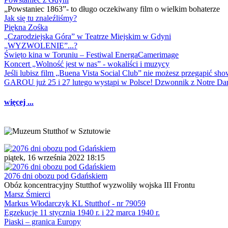
„Powstaniec 1863”- to długo oczekiwany film o wielkim bohaterze
Jak się tu znaleźliśmy?
Piękna Zośka
„Czarodziejska Góra” w Teatrze Miejskim w Gdyni
„WYZWOLENIE”...?
Święto kina w Toruniu – Festiwal EnergaCamerimage
Koncert „Wolność jest w nas” - wokaliści i muzycy
Jeśli lubisz film „Buena Vista Social Club” nie możesz przegapić s
GAROU już 25 i 27 lutego wystąpi w Polsce! Dzwonnik z Notre 
więcej ...
piątek, 16 września 2022 18:15
2076 dni obozu pod Gdańskiem
Obóz koncentracyjny Stutthof wyzwoliły wojska III Frontu
Marsz Śmierci
Markus Włodarczyk KL Stutthof - nr 79059
Egzekucje 11 stycznia 1940 r. i 22 marca 1940 r.
Piaski – granica Europy