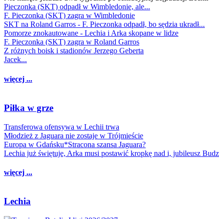
Pieczonka (SKT) odpadł w Wimbledonie, ale...
F. Pieczonka (SKT) zagra w Wimbledonie
SKT na Roland Garros - F. Pieczonka odpadł, bo sędzia ukradł...
Pomorze znokautowane - Lechia i Arka skopane w lidze
F. Pieczonka (SKT) zagra w Roland Garros
Z różnych boisk i stadionów Jerzego Geberta
Jacek...
więcej ...
Piłka w grze
Transferowa ofensywa w Lechii trwa
Młodzież z Jaguara nie zostaje w Trójmieście
Europa w Gdańsku*Stracona szansa Jaguara?
Lechia już świętuje, Arka musi postawić kropkę nad i, jubileusz Bud
więcej ...
Lechia