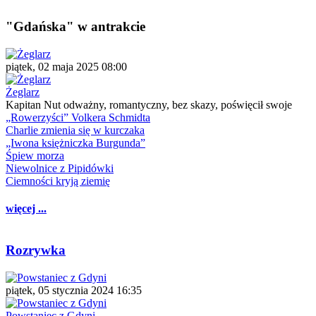
"Gdańska" w antrakcie
piątek, 02 maja 2025 08:00
Żeglarz
Kapitan Nut odważny, romantyczny, bez skazy, poświęcił swoje
„Rowerzyści” Volkera Schmidta
Charlie zmienia się w kurczaka
„Iwona księżniczka Burgunda”
Śpiew morza
Niewolnice z Pipidówki
Ciemności kryją ziemię
więcej ...
Rozrywka
piątek, 05 stycznia 2024 16:35
Powstaniec z Gdyni