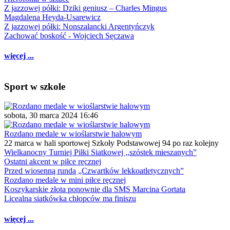
Z jazzowej półki: Dziki geniusz – Charles Mingus
Magdalena Heyda-Usarewicz
Z jazzowej półki: Nonszalancki Argentyńczyk
Zachować boskość - Wojciech Sęczawa
więcej ...
Sport w szkole
sobota, 30 marca 2024 16:46
Rozdano medale w wioślarstwie halowym
22 marca w hali sportowej Szkoły Podstawowej 94 po raz kolejny
Wielkanocny Turniej Piłki Siatkowej ,,szóstek mieszanych”
Ostatni akcent w piłce ręcznej
Przed wiosenną rundą „Czwartków lekkoatletycznych”
Rozdano medale w mini piłce ręcznej
Koszykarskie złota ponownie dla SMS Marcina Gortata
Licealna siatkówka chłopców ma finiszu
więcej ...