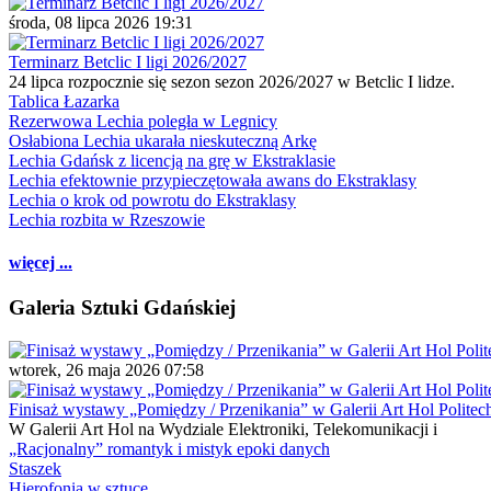
środa, 08 lipca 2026 19:31
Terminarz Betclic I ligi 2026/2027
24 lipca rozpocznie się sezon sezon 2026/2027 w Betclic I lidze.
Tablica Łazarka
Rezerwowa Lechia poległa w Legnicy
Osłabiona Lechia ukarała nieskuteczną Arkę
Lechia Gdańsk z licencją na grę w Ekstraklasie
Lechia efektownie przypieczętowała awans do Ekstraklasy
Lechia o krok od powrotu do Ekstraklasy
Lechia rozbita w Rzeszowie
więcej ...
Galeria Sztuki Gdańskiej
wtorek, 26 maja 2026 07:58
Finisaż wystawy „Pomiędzy / Przenikania” w Galerii Art Hol Politec
W Galerii Art Hol na Wydziale Elektroniki, Telekomunikacji i
„Racjonalny” romantyk i mistyk epoki danych
Staszek
Hierofonia w sztuce