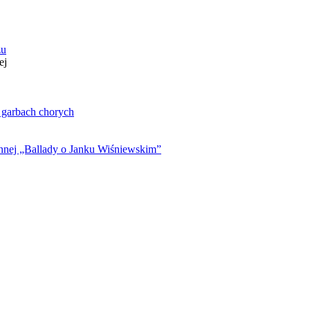
zu
ej
. garbach chorych
ynnej „Ballady o Janku Wiśniewskim”