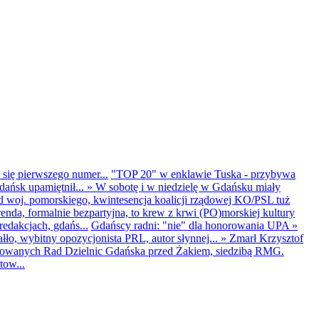
 się pierwszego numer...
"TOP 20" w enklawie Tuska - przybywa
dańsk upamiętnił...
»
W sobotę i w niedzielę w Gdańsku miały
d woj. pomorskiego, kwintesencja koalicji rządowej KO/PSL tuż
renda, formalnie bezpartyjna, to krew z krwi (PO)morskiej kultury
edakcjach, gdańs...
Gdańscy radni: "nie" dla honorowania UPA
»
ło, wybitny opozycjonista PRL, autor słynnej...
»
Zmarł Krzysztof
ntowanych Rad Dzielnic Gdańska przed Żakiem, siedzibą RMG.
tow...