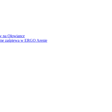
how na Ołowiance
Dame zaśpiewa w ERGO Arenie