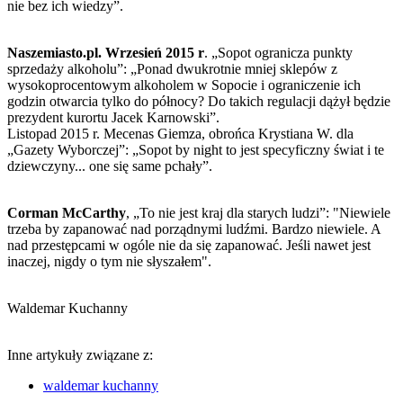
nie bez ich wiedzy”.
Naszemiasto.pl. Wrzesień 2015 r
. „Sopot ogranicza punkty
sprzedaży alkoholu”: „Ponad dwukrotnie mniej sklepów z
wysokoprocentowym alkoholem w Sopocie i ograniczenie ich
godzin otwarcia tylko do północy? Do takich regulacji dążył będzie
prezydent kurortu Jacek Karnowski”.
Listopad 2015 r. Mecenas Giemza, obrońca Krystiana W. dla
„Gazety Wyborczej”: „Sopot by night to jest specyficzny świat i te
dziewczyny... one się same pchały”.
Corman McCarthy
, „To nie jest kraj dla starych ludzi”: "Niewiele
trzeba by zapanować nad porządnymi ludźmi. Bardzo niewiele. A
nad przestępcami w ogóle nie da się zapanować. Jeśli nawet jest
inaczej, nigdy o tym nie słyszałem".
Waldemar Kuchanny
Inne artykuły związane z:
waldemar kuchanny