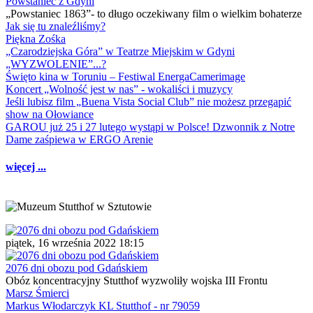
Powstaniec z Gdyni
„Powstaniec 1863”- to długo oczekiwany film o wielkim bohaterze
Jak się tu znaleźliśmy?
Piękna Zośka
„Czarodziejska Góra” w Teatrze Miejskim w Gdyni
„WYZWOLENIE”...?
Święto kina w Toruniu – Festiwal EnergaCamerimage
Koncert „Wolność jest w nas” - wokaliści i muzycy
Jeśli lubisz film „Buena Vista Social Club” nie możesz przegapić
show na Ołowiance
GAROU już 25 i 27 lutego wystąpi w Polsce! Dzwonnik z Notre
Dame zaśpiewa w ERGO Arenie
więcej ...
piątek, 16 września 2022 18:15
2076 dni obozu pod Gdańskiem
Obóz koncentracyjny Stutthof wyzwoliły wojska III Frontu
Marsz Śmierci
Markus Włodarczyk KL Stutthof - nr 79059