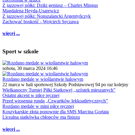
Z jazzowej półki: Dziki geniusz – Charles Mingus
Magdalena Heyda-Usarewicz
Z jazzowej półki: Nonszalancki Argentyńczyk
Zachować boskość - Wojciech Sęczawa
więcej ...
Sport w szkole
sobota, 30 marca 2024 16:46
Rozdano medale w wioślarstwie halowym
22 marca w hali sportowej Szkoły Podstawowej 94 po raz kolejny
Wielkanocny Turniej Piłki Siatkowej ,,szóstek mieszanych”
Ostatni akcent w piłce ręcznej
Przed wiosenną rundą „Czwartków lekkoatletycznych”
Rozdano medale w mini piłce ręcznej
Koszykarskie złota ponownie dla SMS Marcina Gortata
Licealna siatkówka chłopców ma finiszu
więcej ...