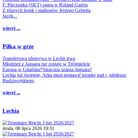
F. Pieczonka (SKT) zagra w Roland Garros
Z różnych boisk i stadionów Jerzego Geberta
Jacek...
więcej ...
Piłka w grze
Transferowa ofensywa w Lechii trwa
Młodzież z Jaguara nie zostaje w Trójmieście
Europa w Gdańsku*Stracona szansa Jaguara?
Lechia już świętuje, Arka musi postawić kropkę nad i, jubileusz
Budziwojskiego
więcej ...
Lechia
środa, 08 lipca 2026 19:31