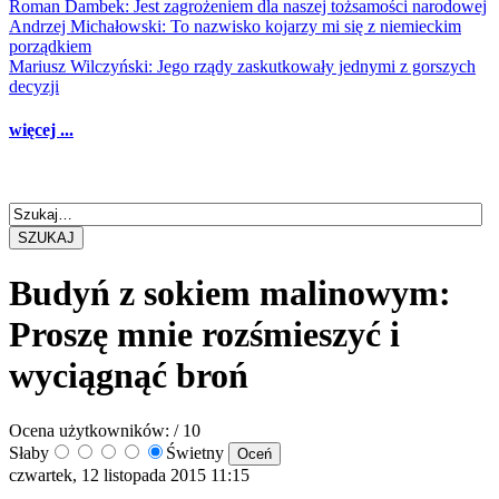
Roman Dambek: Jest zagrożeniem dla naszej tożsamości narodowej
Andrzej Michałowski: To nazwisko kojarzy mi się z niemieckim
porządkiem
Mariusz Wilczyński: Jego rządy zaskutkowały jednymi z gorszych
decyzji
więcej ...
SZUKAJ
Budyń z sokiem malinowym:
Proszę mnie rozśmieszyć i
wyciągnąć broń
Ocena użytkowników:
/ 10
Słaby
Świetny
czwartek, 12 listopada 2015 11:15