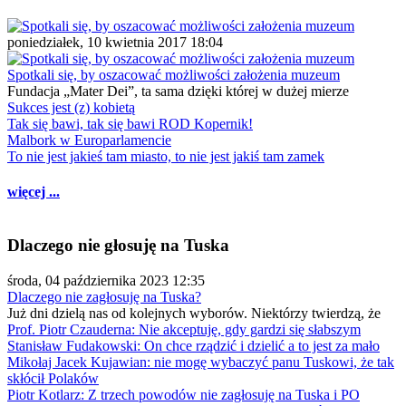
poniedziałek, 10 kwietnia 2017 18:04
Spotkali się, by oszacować możliwości założenia muzeum
Fundacja „Mater Dei”, ta sama dzięki której w dużej mierze
Sukces jest (z) kobietą
Tak się bawi, tak się bawi ROD Kopernik!
Malbork w Europarlamencie
To nie jest jakieś tam miasto, to nie jest jakiś tam zamek
więcej ...
Dlaczego nie głosuję na Tuska
środa, 04 października 2023 12:35
Dlaczego nie zagłosuję na Tuska?
Już dni dzielą nas od kolejnych wyborów. Niektórzy twierdzą, że
Prof. Piotr Czauderna: Nie akceptuję, gdy gardzi się słabszym
Stanisław Fudakowski: On chce rządzić i dzielić a to jest za mało
Mikołaj Jacek Kujawian: nie mogę wybaczyć panu Tuskowi, że tak
skłócił Polaków
Piotr Kotlarz: Z trzech powodów nie zagłosuję na Tuska i PO