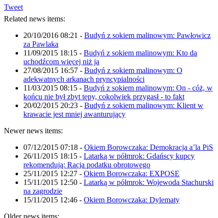
Tweet
Related news items:
20/10/2016 08:21
-
Budyń z sokiem malinowym: Pawłowicz
za Pawlaka
11/09/2015 18:15
-
Budyń z sokiem malinowym: Kto da
uchodźcom więcej niż ja
27/08/2015 16:57
-
Budyń z sokiem malinowym: O
adekwatnych arkanach pryncypialności
11/03/2015 08:15
-
Budyń z sokiem malinowym: On - cóż, w
końcu nie był zbyt tępy, cokolwiek przygasł - to fakt
20/02/2015 20:23
-
Budyń z sokiem malinowym: Klient w
krawacie jest mniej awanturujący
Newer news items:
07/12/2015 07:18
-
Okiem Borowczaka: Demokracja a’la PiS
26/11/2015 18:15
-
Latarką w półmrok: Gdańscy kupcy
rekomendują: Racja podatku obrotowego
25/11/2015 12:27
-
Okiem Borowczaka: EXPOSE
15/11/2015 12:50
-
Latarką w półmrok: Wojewoda Stachurski
na zagrodzie
15/11/2015 12:46
-
Okiem Borowczaka: Dylematy
Older news items: