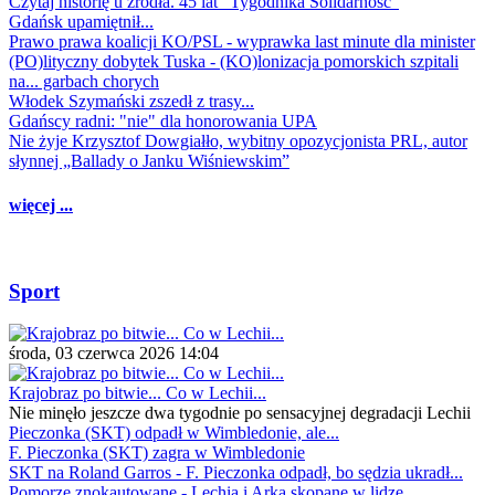
Czytaj historię u źródła. 45 lat "Tygodnika Solidarność"
Gdańsk upamiętnił...
Prawo prawa koalicji KO/PSL - wyprawka last minute dla minister
(PO)lityczny dobytek Tuska - (KO)lonizacja pomorskich szpitali
na... garbach chorych
Włodek Szymański zszedł z trasy...
Gdańscy radni: "nie" dla honorowania UPA
Nie żyje Krzysztof Dowgiałło, wybitny opozycjonista PRL, autor
słynnej „Ballady o Janku Wiśniewskim”
więcej ...
Sport
środa, 03 czerwca 2026 14:04
Krajobraz po bitwie... Co w Lechii...
Nie minęło jeszcze dwa tygodnie po sensacyjnej degradacji Lechii
Pieczonka (SKT) odpadł w Wimbledonie, ale...
F. Pieczonka (SKT) zagra w Wimbledonie
SKT na Roland Garros - F. Pieczonka odpadł, bo sędzia ukradł...
Pomorze znokautowane - Lechia i Arka skopane w lidze