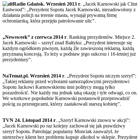
Radio Gdańsk. Wrzesień 2013 r
. „Jacek Karnowski jak Clint
Eastwood”: „Prezydent Sopotu Jacek Karnowski, niezadowolony z
działania policji na terenie miasta, wynajął prywatną firmę
ochroniarską, która przejęła patrolowanie ulic”.
„Newsweek” z czerwca 2014 r
. Ranking prezydentów. Miejsce 2.
Jacek Karnowski – szeryf znad Bałtyku: „Prezydent interesuje się
każdym ogródkiem piwnym, każdą źle zawieszoną reklamą, każdą
przyznaną koncesją. To leży u podstaw jego sukcesu i 16-letniej już
prezydentury”.
NaTemat.pl. Wrzesień 2014 r
. „Prezydent Sopotu niczym szeryf”:
„Takiej reklamy przed wyborami samorządowymi prezydentowi
Sopotu Jackowi Karnowskiemu inni politycy mogą tylko
pozazdrościć. Nie każdy ma jednak taką okazję i tyle odwagi, co on.
We wtorkowe popołudnie Karnowski postanowił przeprowadzić
pościg za przestępcami, którzy zaatakowali starszą kobietę”.
TVN 24. Listopad 2014
r
. „Szeryf Karnowski znowu w akcji”:
„Jacek Karnowski po raz kolejny zachował się jak prawdziwy
szeryf Sopotu. Patrolując popularny Monciak zauważył, że
nietrzeźwy klient bez problemu kupuje alkohol w sklepie. Prezydent