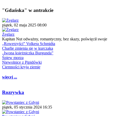
"Gdańska" w antrakcie
piątek, 02 maja 2025 08:00
Żeglarz
Kapitan Nut odważny, romantyczny, bez skazy, poświęcił swoje
„Rowerzyści” Volkera Schmidta
Charlie zmienia się w kurczaka
„Iwona księżniczka Burgunda”
Śpiew morza
Niewolnice z Pipidówki
Ciemności kryją ziemię
więcej ...
Rozrywka
piątek, 05 stycznia 2024 16:35