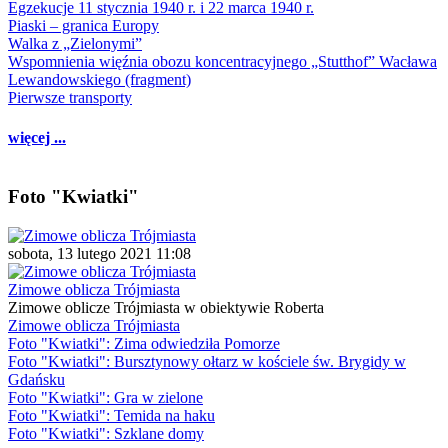
Egzekucje 11 stycznia 1940 r. i 22 marca 1940 r.
Piaski – granica Europy
Walka z „Zielonymi”
Wspomnienia więźnia obozu koncentracyjnego „Stutthof” Wacława
Lewandowskiego (fragment)
Pierwsze transporty
więcej ...
Foto "Kwiatki"
sobota, 13 lutego 2021 11:08
Zimowe oblicza Trójmiasta
Zimowe oblicze Trójmiasta w obiektywie Roberta
Zimowe oblicza Trójmiasta
Foto "Kwiatki": Zima odwiedziła Pomorze
Foto "Kwiatki": Bursztynowy ołtarz w kościele św. Brygidy w
Gdańsku
Foto "Kwiatki": Gra w zielone
Foto "Kwiatki": Temida na haku
Foto "Kwiatki": Szklane domy