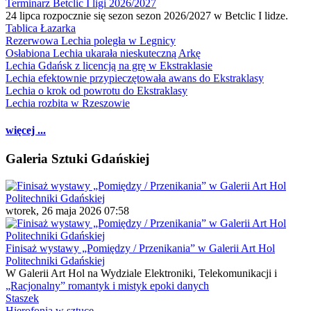
Terminarz Betclic I ligi 2026/2027
24 lipca rozpocznie się sezon sezon 2026/2027 w Betclic I lidze.
Tablica Łazarka
Rezerwowa Lechia poległa w Legnicy
Osłabiona Lechia ukarała nieskuteczną Arkę
Lechia Gdańsk z licencją na grę w Ekstraklasie
Lechia efektownie przypieczętowała awans do Ekstraklasy
Lechia o krok od powrotu do Ekstraklasy
Lechia rozbita w Rzeszowie
więcej ...
Galeria Sztuki Gdańskiej
wtorek, 26 maja 2026 07:58
Finisaż wystawy „Pomiędzy / Przenikania” w Galerii Art Hol
Politechniki Gdańskiej
W Galerii Art Hol na Wydziale Elektroniki, Telekomunikacji i
„Racjonalny” romantyk i mistyk epoki danych
Staszek
Hierofonia w sztuce