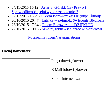
04/11/2015 15:12
-
Artur S. Górski: Czy Prawo i
Sprawiedliwość spełni wyborcze obietnice?
02/11/2015 15:29
-
Okiem Borowczaka: Dziękuję i ślubuję
26/10/2015 20:47
-
Latarką w półmrok: Święcenia Biedronia
23/10/2015 17:34
-
Okiem Borowczaka: DZIĘKUJE
22/10/2015 19:13
-
Szkolny rebus - sąd przeciw pionierowi
Poprzednia strona
Następna strona
Dodaj komentarz
Imię (obowiązkowe)
E-Mail (obowiązkowe)
Strona internetowa