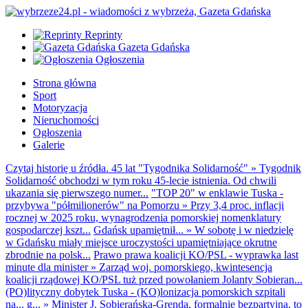
Reprinty
Gazeta Gdańska
Ogłoszenia
Strona główna
Sport
Motoryzacja
Nieruchomości
Ogłoszenia
Galerie
Czytaj historię u źródła. 45 lat "Tygodnika Solidarność"
»
Tygodnik
Solidarność obchodzi w tym roku 45-lecie istnienia. Od chwili
ukazania się pierwszego numer...
"TOP 20" w enklawie Tuska -
przybywa "półmilionerów" na Pomorzu
»
Przy 3,4 proc. inflacji
rocznej w 2025 roku, wynagrodzenia pomorskiej nomenklatury
gospodarczej kszt...
Gdańsk upamiętnił...
»
W sobotę i w niedzielę
w Gdańsku miały miejsce uroczystości upamiętniające okrutne
zbrodnie na polsk...
Prawo prawa koalicji KO/PSL - wyprawka last
minute dla minister
»
Zarząd woj. pomorskiego, kwintesencja
koalicji rządowej KO/PSL tuż przed powołaniem Jolanty Sobieran...
(PO)lityczny dobytek Tuska - (KO)lonizacja pomorskich szpitali
na... g...
»
Minister J. Sobierańska-Grenda, formalnie bezpartyjna, to