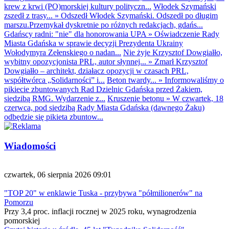
krew z krwi (PO)morskiej kultury polityczn...
Włodek Szymański
zszedł z trasy...
»
Odszedł Włodek Szymański. Odszedł po długim
marszu.Przemykał dyskretnie po różnych redakcjach, gdańs...
Gdańscy radni: "nie" dla honorowania UPA
»
Oświadczenie Rady
Miasta Gdańska w sprawie decyzji Prezydenta Ukrainy
Wołodymyra Zełenskiego o nadan...
Nie żyje Krzysztof Dowgiałło,
wybitny opozycjonista PRL, autor słynnej...
»
Zmarł Krzysztof
Dowgiałło – architekt, działacz opozycji w czasach PRL,
współtwórca „Solidarności” i...
Beton twardy...
»
Informowaliśmy o
pikiecie zbuntowanych Rad Dzielnic Gdańska przed Żakiem,
siedzibą RMG. Wydarzenie z...
Kruszenie betonu
»
W czwartek, 18
czerwca, pod siedzibą Rady Miasta Gdańska (dawnego Żaku)
odbędzie się pikieta zbuntow...
Wiadomości
czwartek, 06 sierpnia 2026 09:01
"TOP 20" w enklawie Tuska - przybywa "półmilionerów" na
Pomorzu
Przy 3,4 proc. inflacji rocznej w 2025 roku, wynagrodzenia
pomorskiej