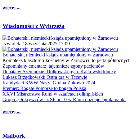
więcej ...
Wiadomości z Wybrzeża
czwartek, 18 września 2025 17:09
Bohaterski, niemiecki ksiądz upamiętniony w Żarnowcu
Kompleks klasztorno-kościelny w Żarnowcu to perła północnych
Zapomniany cmentarz, tajemnicze zgony pacjentów
Debata w Szemudzie: Dołkowski pyta, Kalkowski kluczy
Łukasz Brządkowski: Ostra gra w Tczewie
Kandydaci KWW Nasza Gmina Żukowo 2024
Premier: Bogate Pomorze to bogata Polska
XXVI Mistrzostwa Rumi w sztafetach olimpijskich
Grupa „Odkrywców” z SP nr 10 w Rumi poznaje tajniki nauki
więcej ...
Malbork