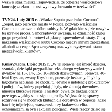
wezwał straż miejską i zapowiedział, że odbierze właścicielowi
koncesję za złamanie ustawy o wychowaniu w trzeźwości”
TVN24. Luty 2015 r
. „Władze Sopotu przeciwko Cocomo”:
„Sopot, jako pierwsze miasto w Polsce, pozwało właściciela
Cocomo o naruszenie dóbr osobistych. W gdańskim sądzie ruszył w
tej sprawie proces. Samorządowcy uważają, że działalność klubu
go-go przyniosła kurortowi złą sławę i spowodowała straty. Chcą
nakazania właścicielowi klubu Cocomo między innymi zaprzestania
alkoholi za cenę rażąco zawyżoną oraz wykorzystywania stanu
nietrzeźwości klientów".
Kulisy24.com. Lipiec 2015 r
. „W tej sprawie jest śmierć dziecka,
szantaże, dziesiątki przypadków seksualnego wykorzystywanie i
gwałtów na 13-, 14-, 15-, 16-letnich dziewczynach. Sprawca, 40-
letni Krystian, zwany Krystkiem, pozostaje bezkarny. I byłoby
łagodnym napisanie, że chodzi tu jedynie o indolencję prokuratorów
i policjantów, którzy popełniają błędy, nie zbierają dowodów,
ignorują kluczowe relacje. I niestety, bywa, że traktują ofiary
przestępstw jakby same się o to prosiły. Większość tej sprawy
rozgrywa się w modnych klubach dla dorosłych w Sopocie, gdzie
bawi się trójmiejska, warszawska czy krakowska elita, a
ochroniarzami są byli i aktualni policjanci. Wiele rzeczy działo się