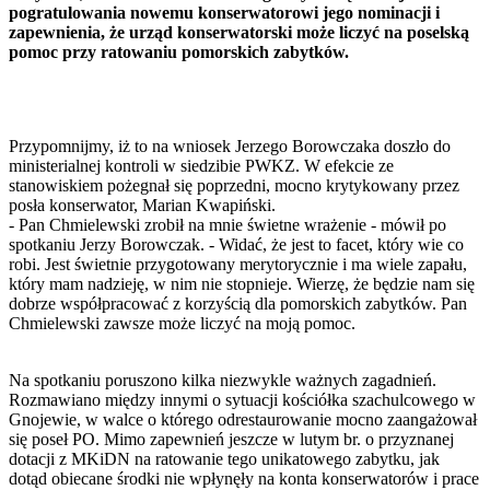
pogratulowania nowemu konserwatorowi jego nominacji i
zapewnienia, że urząd konserwatorski może liczyć na poselską
pomoc przy ratowaniu pomorskich zabytków.
Przypomnijmy, iż to na wniosek Jerzego Borowczaka doszło do
ministerialnej kontroli w siedzibie PWKZ. W efekcie ze
stanowiskiem pożegnał się poprzedni, mocno krytykowany przez
posła konserwator, Marian Kwapiński.
- Pan Chmielewski zrobił na mnie świetne wrażenie - mówił po
spotkaniu Jerzy Borowczak. - Widać, że jest to facet, który wie co
robi. Jest świetnie przygotowany merytorycznie i ma wiele zapału,
który mam nadzieję, w nim nie stopnieje. Wierzę, że będzie nam się
dobrze współpracować z korzyścią dla pomorskich zabytków. Pan
Chmielewski zawsze może liczyć na moją pomoc.
Na spotkaniu poruszono kilka niezwykle ważnych zagadnień.
Rozmawiano między innymi o sytuacji kościółka szachulcowego w
Gnojewie, w walce o którego odrestaurowanie mocno zaangażował
się poseł PO. Mimo zapewnień jeszcze w lutym br. o przyznanej
dotacji z MKiDN na ratowanie tego unikatowego zabytku, jak
dotąd obiecane środki nie wpłynęły na konta konserwatorów i prace