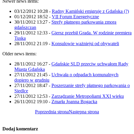
Newer news items:
03/12/2012 10:28
-
Radny Kamiński emigruje z Gdańska (?)
01/12/2012 18:52
-
VII Forum Energetyczne
30/11/2012 13:27
-
Strefy płatnego parkowania zmorą
gdańszczan
29/11/2012 12:33
-
Giersz przebił Grada. W rodzinie premiera
Tuska
28/11/2012 21:19
-
Konsulowie ważniejsi od obywateli
Older news items:
28/11/2012 16:27
-
Gdańskie SLD przeciw uchwałom Rady
Miasta Gdańska
27/11/2012 21:45
-
Uchwała o odpadach komunalnych
dopiero w grudniu
27/11/2012 18:47
-
Poszerzanie strefy płatnego parkowania o
Siedlce
27/11/2012 12:53
-
Zarządzanie Metropoliami XXI wieku
26/11/2012 19:10
-
Zmarła Joanna Bogacka
Poprzednia strona
Następna strona
Dodaj komentarz