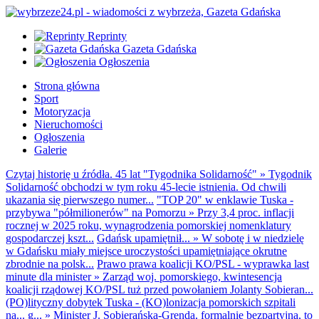
Reprinty
Gazeta Gdańska
Ogłoszenia
Strona główna
Sport
Motoryzacja
Nieruchomości
Ogłoszenia
Galerie
Czytaj historię u źródła. 45 lat "Tygodnika Solidarność"
»
Tygodnik
Solidarność obchodzi w tym roku 45-lecie istnienia. Od chwili
ukazania się pierwszego numer...
"TOP 20" w enklawie Tuska -
przybywa "półmilionerów" na Pomorzu
»
Przy 3,4 proc. inflacji
rocznej w 2025 roku, wynagrodzenia pomorskiej nomenklatury
gospodarczej kszt...
Gdańsk upamiętnił...
»
W sobotę i w niedzielę
w Gdańsku miały miejsce uroczystości upamiętniające okrutne
zbrodnie na polsk...
Prawo prawa koalicji KO/PSL - wyprawka last
minute dla minister
»
Zarząd woj. pomorskiego, kwintesencja
koalicji rządowej KO/PSL tuż przed powołaniem Jolanty Sobieran...
(PO)lityczny dobytek Tuska - (KO)lonizacja pomorskich szpitali
na... g...
»
Minister J. Sobierańska-Grenda, formalnie bezpartyjna, to