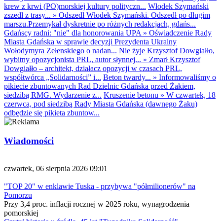
krew z krwi (PO)morskiej kultury polityczn...
Włodek Szymański
zszedł z trasy...
»
Odszedł Włodek Szymański. Odszedł po długim
marszu.Przemykał dyskretnie po różnych redakcjach, gdańs...
Gdańscy radni: "nie" dla honorowania UPA
»
Oświadczenie Rady
Miasta Gdańska w sprawie decyzji Prezydenta Ukrainy
Wołodymyra Zełenskiego o nadan...
Nie żyje Krzysztof Dowgiałło,
wybitny opozycjonista PRL, autor słynnej...
»
Zmarł Krzysztof
Dowgiałło – architekt, działacz opozycji w czasach PRL,
współtwórca „Solidarności” i...
Beton twardy...
»
Informowaliśmy o
pikiecie zbuntowanych Rad Dzielnic Gdańska przed Żakiem,
siedzibą RMG. Wydarzenie z...
Kruszenie betonu
»
W czwartek, 18
czerwca, pod siedzibą Rady Miasta Gdańska (dawnego Żaku)
odbędzie się pikieta zbuntow...
Wiadomości
czwartek, 06 sierpnia 2026 09:01
"TOP 20" w enklawie Tuska - przybywa "półmilionerów" na
Pomorzu
Przy 3,4 proc. inflacji rocznej w 2025 roku, wynagrodzenia
pomorskiej