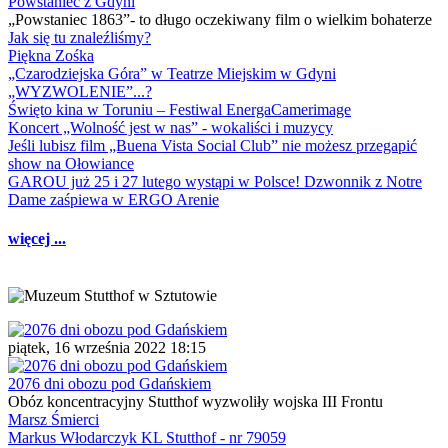
Powstaniec z Gdyni
„Powstaniec 1863”- to długo oczekiwany film o wielkim bohaterze
Jak się tu znaleźliśmy?
Piękna Zośka
„Czarodziejska Góra” w Teatrze Miejskim w Gdyni
„WYZWOLENIE”...?
Święto kina w Toruniu – Festiwal EnergaCamerimage
Koncert „Wolność jest w nas” - wokaliści i muzycy
Jeśli lubisz film „Buena Vista Social Club” nie możesz przegapić
show na Ołowiance
GAROU już 25 i 27 lutego wystąpi w Polsce! Dzwonnik z Notre
Dame zaśpiewa w ERGO Arenie
więcej ...
piątek, 16 września 2022 18:15
2076 dni obozu pod Gdańskiem
Obóz koncentracyjny Stutthof wyzwoliły wojska III Frontu
Marsz Śmierci
Markus Włodarczyk KL Stutthof - nr 79059