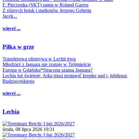
F. Pieczonka (SKT) zagra w Roland Garros
Z różnych boisk i stadionów Jerzego Geberta
Jacek...
więcej ...
Piłka w grze
Transferowa ofensywa w Lechii trwa
Młodzież z Jaguara nie zostaje w Trójmieście
Europa w Gdańsku*Stracona szansa Jaguara?
Lechia już świętuje, Arka musi postawić kropkę nad i, jubileusz
Budziwojskiego
więcej ...
Lechia
środa, 08 lipca 2026 19:31