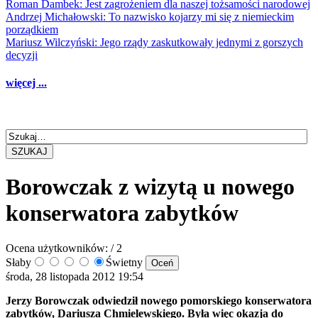
Roman Dambek: Jest zagrożeniem dla naszej tożsamości narodowej
Andrzej Michałowski: To nazwisko kojarzy mi się z niemieckim
porządkiem
Mariusz Wilczyński: Jego rządy zaskutkowały jednymi z gorszych
decyzji
więcej ...
SZUKAJ
Borowczak z wizytą u nowego
konserwatora zabytków
Ocena użytkowników:
/ 2
Słaby
Świetny
środa, 28 listopada 2012 19:54
Jerzy Borowczak odwiedził nowego pomorskiego konserwatora
zabytków, Dariusza Chmielewskiego. Była więc okazja do