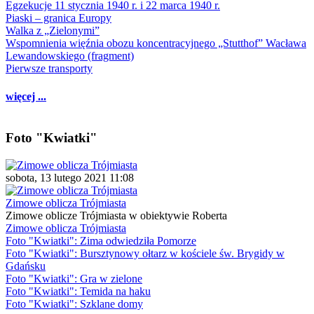
Egzekucje 11 stycznia 1940 r. i 22 marca 1940 r.
Piaski – granica Europy
Walka z „Zielonymi”
Wspomnienia więźnia obozu koncentracyjnego „Stutthof” Wacława
Lewandowskiego (fragment)
Pierwsze transporty
więcej ...
Foto "Kwiatki"
sobota, 13 lutego 2021 11:08
Zimowe oblicza Trójmiasta
Zimowe oblicze Trójmiasta w obiektywie Roberta
Zimowe oblicza Trójmiasta
Foto "Kwiatki": Zima odwiedziła Pomorze
Foto "Kwiatki": Bursztynowy ołtarz w kościele św. Brygidy w
Gdańsku
Foto "Kwiatki": Gra w zielone
Foto "Kwiatki": Temida na haku
Foto "Kwiatki": Szklane domy