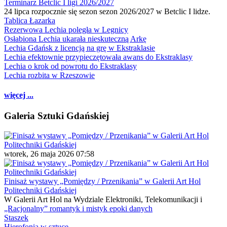
Terminarz Betclic I ligi 2026/2027
24 lipca rozpocznie się sezon sezon 2026/2027 w Betclic I lidze.
Tablica Łazarka
Rezerwowa Lechia poległa w Legnicy
Osłabiona Lechia ukarała nieskuteczną Arkę
Lechia Gdańsk z licencją na grę w Ekstraklasie
Lechia efektownie przypieczętowała awans do Ekstraklasy
Lechia o krok od powrotu do Ekstraklasy
Lechia rozbita w Rzeszowie
więcej ...
Galeria Sztuki Gdańskiej
wtorek, 26 maja 2026 07:58
Finisaż wystawy „Pomiędzy / Przenikania” w Galerii Art Hol
Politechniki Gdańskiej
W Galerii Art Hol na Wydziale Elektroniki, Telekomunikacji i
„Racjonalny” romantyk i mistyk epoki danych
Staszek
Hierofonia w sztuce