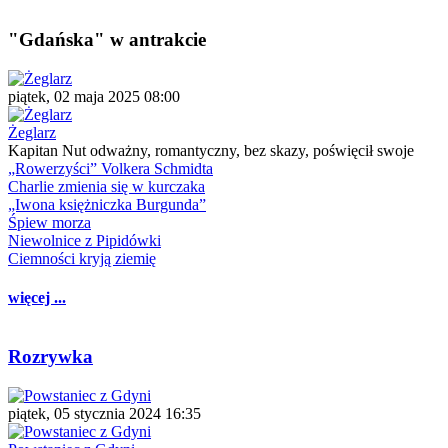
"Gdańska" w antrakcie
piątek, 02 maja 2025 08:00
Żeglarz
Kapitan Nut odważny, romantyczny, bez skazy, poświęcił swoje
„Rowerzyści” Volkera Schmidta
Charlie zmienia się w kurczaka
„Iwona księżniczka Burgunda”
Śpiew morza
Niewolnice z Pipidówki
Ciemności kryją ziemię
więcej ...
Rozrywka
piątek, 05 stycznia 2024 16:35