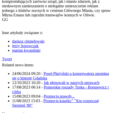
kompromitujących zarówno urząd, jak i miasto zdarzeń, jak z
niedawnym zamieszaniem o nielegalne umieszczenie reklam
jednego z klubów nocnych w centrum Głównego Miasta, czy spraw
Młyna Emaus lub zajezdni tramwajów konnych w Oliwie.
GG
Inne artykuły związane z:
dariusz chmielewski
jerzy borowczak
marian kwapiński
Tweet
Related news items:
24/06/2024 09:20
-
Poseł Płażyński u konserwatora upomina
się o historię Gdańska
12/10/2023 16:20
-
Jak głosowali w naszych sprawach
17/08/2023 06:14
-
Pomorskie roszady Tuska - Borusewicz i
córka
15/08/2023 09:04
-
Promocja prawdy...
11/08/2023 15:03
-
Promocja książki:” "Kto rozpoczął
Sierpień '80"