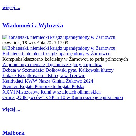
więcej ...
Wiadomości z Wybrzeża
czwartek, 18 września 2025 17:09
Bohaterski, niemiecki ksiądz upamiętniony w Żarnowcu
Kompleks klasztorno-kościelny w Żarnowcu to perła północnych
Zapomniany cmentarz, tajemnicze zgony pacjentów
Debata w Szemudzie: Dołkowski pyta, Kalkowski kluczy
Łukasz Brządkowski: Ostra gra w Tczewie
Kandydaci KWW Nasza Gmina Żukowo 2024
Premier: Bogate Pomorze to bogata Polska
XXVI Mistrzostwa Rumi w sztafetach olimpijskich
Grupa „Odkrywców” z SP nr 10 w Rumi poznaje tajniki nauki
więcej ...
Malbork