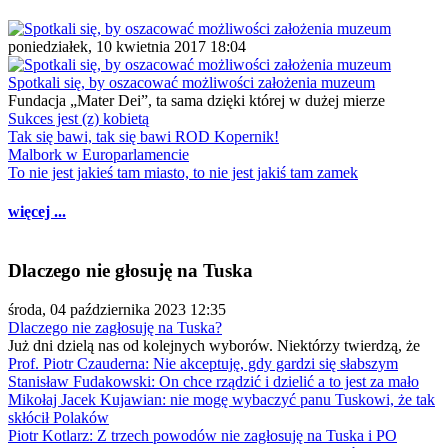
poniedziałek, 10 kwietnia 2017 18:04
Spotkali się, by oszacować możliwości założenia muzeum
Fundacja „Mater Dei”, ta sama dzięki której w dużej mierze
Sukces jest (z) kobietą
Tak się bawi, tak się bawi ROD Kopernik!
Malbork w Europarlamencie
To nie jest jakieś tam miasto, to nie jest jakiś tam zamek
więcej ...
Dlaczego nie głosuję na Tuska
środa, 04 października 2023 12:35
Dlaczego nie zagłosuję na Tuska?
Już dni dzielą nas od kolejnych wyborów. Niektórzy twierdzą, że
Prof. Piotr Czauderna: Nie akceptuję, gdy gardzi się słabszym
Stanisław Fudakowski: On chce rządzić i dzielić a to jest za mało
Mikołaj Jacek Kujawian: nie mogę wybaczyć panu Tuskowi, że tak
skłócił Polaków
Piotr Kotlarz: Z trzech powodów nie zagłosuję na Tuska i PO