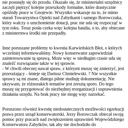
nie posunęły się do przodu. Okazało się, że ministerialni urzędnicy
zaczęli piętrzyć kolejne przeszkody formalne, które drastycznie
opóźniły prace w Gnojewie. Wszystko wskazuje na to, że mimo
starań Towarzystwa Opieki nad Zabytkami i samego Borowczaka,
który walczy o uruchomienie dotacji, prac nie uda się rozpocząć w
tym roku. Teraz posła czeka więc kolejna batalia, o to, aby obiecane
z ministerstwa środki nie przepadły.
Inne poruszane problemy to kwestia Karwieńskich Błot, o których
wcześniej informowaliśmy. Nowy konserwator zapowiedział
zainteresowanie tą sprawą. Może więc w niedługim czasie uda się
znaleźć rozwiązanie także w tej sprawie.
- W chwili obecnej nawał spraw, z którymi muszę się zmierzyć, jest
przerażający - śmieje się Dariusz Chmielewski. ? Nie wszystkie
sprawy są mi znane, dlatego pilnie studiuję dokumentację. Nie
ukrywam, że różnorakich tematów jest zresztą sporo. Do tego
muszę się przygotować do niezbędnej reorganizacji i usprawnienia
działania urzędu. Na brak pracy nie mogę więc narzekać.
Poruszono również kwestię niedostatecznych możliwości egzekucji
prawa przez urząd konserwatorski. Jerzy Borowczak obiecał swoją
pomoc przy pracach nad zwiększeniem uprawnień Wojewódzkiego
Konserwatora Zabytków, tak aby nie dochodziło do