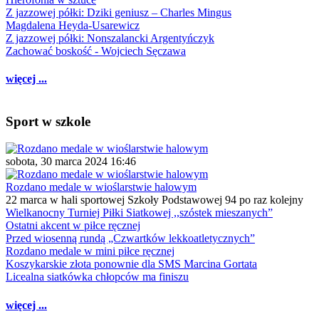
Z jazzowej półki: Dziki geniusz – Charles Mingus
Magdalena Heyda-Usarewicz
Z jazzowej półki: Nonszalancki Argentyńczyk
Zachować boskość - Wojciech Sęczawa
więcej ...
Sport w szkole
sobota, 30 marca 2024 16:46
Rozdano medale w wioślarstwie halowym
22 marca w hali sportowej Szkoły Podstawowej 94 po raz kolejny
Wielkanocny Turniej Piłki Siatkowej ,,szóstek mieszanych”
Ostatni akcent w piłce ręcznej
Przed wiosenną rundą „Czwartków lekkoatletycznych”
Rozdano medale w mini piłce ręcznej
Koszykarskie złota ponownie dla SMS Marcina Gortata
Licealna siatkówka chłopców ma finiszu
więcej ...