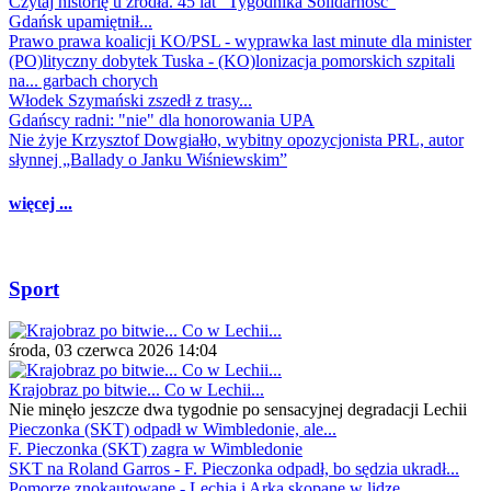
Czytaj historię u źródła. 45 lat "Tygodnika Solidarność"
Gdańsk upamiętnił...
Prawo prawa koalicji KO/PSL - wyprawka last minute dla minister
(PO)lityczny dobytek Tuska - (KO)lonizacja pomorskich szpitali
na... garbach chorych
Włodek Szymański zszedł z trasy...
Gdańscy radni: "nie" dla honorowania UPA
Nie żyje Krzysztof Dowgiałło, wybitny opozycjonista PRL, autor
słynnej „Ballady o Janku Wiśniewskim”
więcej ...
Sport
środa, 03 czerwca 2026 14:04
Krajobraz po bitwie... Co w Lechii...
Nie minęło jeszcze dwa tygodnie po sensacyjnej degradacji Lechii
Pieczonka (SKT) odpadł w Wimbledonie, ale...
F. Pieczonka (SKT) zagra w Wimbledonie
SKT na Roland Garros - F. Pieczonka odpadł, bo sędzia ukradł...
Pomorze znokautowane - Lechia i Arka skopane w lidze