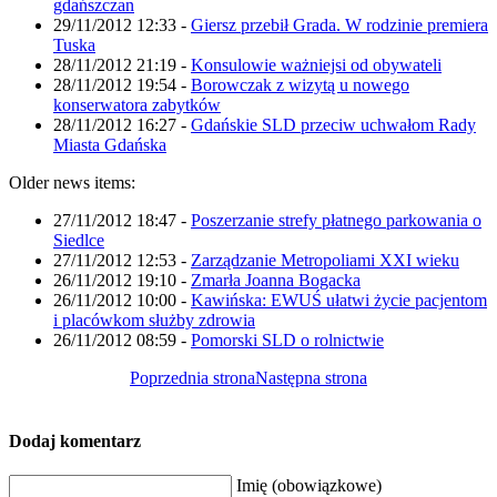
gdańszczan
29/11/2012 12:33
-
Giersz przebił Grada. W rodzinie premiera
Tuska
28/11/2012 21:19
-
Konsulowie ważniejsi od obywateli
28/11/2012 19:54
-
Borowczak z wizytą u nowego
konserwatora zabytków
28/11/2012 16:27
-
Gdańskie SLD przeciw uchwałom Rady
Miasta Gdańska
Older news items:
27/11/2012 18:47
-
Poszerzanie strefy płatnego parkowania o
Siedlce
27/11/2012 12:53
-
Zarządzanie Metropoliami XXI wieku
26/11/2012 19:10
-
Zmarła Joanna Bogacka
26/11/2012 10:00
-
Kawińska: EWUŚ ułatwi życie pacjentom
i placówkom służby zdrowia
26/11/2012 08:59
-
Pomorski SLD o rolnictwie
Poprzednia strona
Następna strona
Dodaj komentarz
Imię (obowiązkowe)