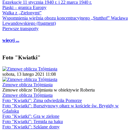
Egzekucje 11 stycznia 1940 r. i 22 marca 1940 r.
Piaski – granica Europy
Walka z „Zielonymi”
Wspomnienia więźnia obozu koncentracyjnego „Stutthof” Wacława
Lewandowskiego (fragment)
Pierwsze transporty
więcej ...
Foto "Kwiatki"
sobota, 13 lutego 2021 11:08
Zimowe oblicza Trójmiasta
Zimowe oblicze Trójmiasta w obiektywie Roberta
Zimowe oblicza Trójmiasta
Foto "Kwiatki": Zima odwiedziła Pomorze
Foto "Kwiatki": Bursztynowy ołtarz w kościele św. Brygidy w
Gdańsku
Foto "Kwiatki": Gra w zielone
Foto "Kwiatki": Temida na haku
Foto "Kwiatki": Szklane domy