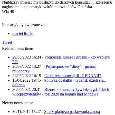
Najbliższy miesiąc ma posłużyć do dalszych konsultacji i szerszemu
nagłośnieniu tej tematyki wśród mieszkańców Gdańska.
Wła-49
Inne artykuły związane z:
maciej lisicki
Tweet
Related news items:
29/03/2023 16:34
-
Pomorskie grosze i grosiki - kto wspierał
PO
26/08/2022 13:27
-
(Po)sierpniowe "diety" - gminni
milionerzy
29/05/2022 14:19
-
Gdzie jest tramwaj dla GEDANII?
11/04/2022 19:45
-
Polityka dostatku - Gdańsk dzieli się...
dobrem
30/05/2021 20:31
-
Biznes komunalny żywiołem gdańskich
wiceprezydentów - rok 2020 na bogato nad Motławą
Newer news items:
30/11/2012 13:27
-
Strefy płatnego parkowania zmorą