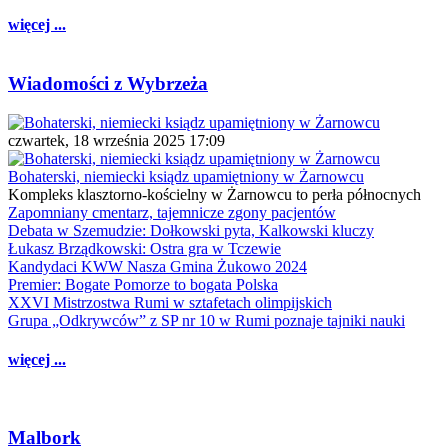
więcej ...
Wiadomości z Wybrzeża
czwartek, 18 września 2025 17:09
Bohaterski, niemiecki ksiądz upamiętniony w Żarnowcu
Kompleks klasztorno-kościelny w Żarnowcu to perła północnych
Zapomniany cmentarz, tajemnicze zgony pacjentów
Debata w Szemudzie: Dołkowski pyta, Kalkowski kluczy
Łukasz Brządkowski: Ostra gra w Tczewie
Kandydaci KWW Nasza Gmina Żukowo 2024
Premier: Bogate Pomorze to bogata Polska
XXVI Mistrzostwa Rumi w sztafetach olimpijskich
Grupa „Odkrywców” z SP nr 10 w Rumi poznaje tajniki nauki
więcej ...
Malbork