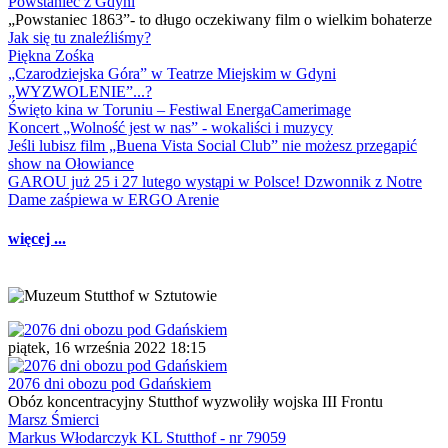
Powstaniec z Gdyni
„Powstaniec 1863”- to długo oczekiwany film o wielkim bohaterze
Jak się tu znaleźliśmy?
Piękna Zośka
„Czarodziejska Góra” w Teatrze Miejskim w Gdyni
„WYZWOLENIE”...?
Święto kina w Toruniu – Festiwal EnergaCamerimage
Koncert „Wolność jest w nas” - wokaliści i muzycy
Jeśli lubisz film „Buena Vista Social Club” nie możesz przegapić
show na Ołowiance
GAROU już 25 i 27 lutego wystąpi w Polsce! Dzwonnik z Notre
Dame zaśpiewa w ERGO Arenie
więcej ...
piątek, 16 września 2022 18:15
2076 dni obozu pod Gdańskiem
Obóz koncentracyjny Stutthof wyzwoliły wojska III Frontu
Marsz Śmierci
Markus Włodarczyk KL Stutthof - nr 79059