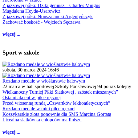
Z jazzowej półki: Dziki geniusz – Charles Mingus
Magdalena Heyda-Usarewicz
Z jazzowej półki: Nonszalancki Argentyńczyk
Zachować boskość - Wojciech Sęczawa
więcej ...
Sport w szkole
sobota, 30 marca 2024 16:46
Rozdano medale w wioślarstwie halowym
22 marca w hali sportowej Szkoły Podstawowej 94 po raz kolejny
Wielkanocny Turniej Piłki Siatkowej ,,szóstek mieszanych”
Ostatni akcent w piłce ręcznej
Przed wiosenną rundą „Czwartków lekkoatletycznych”
Rozdano medale w mini piłce ręcznej
Koszykarskie złota ponownie dla SMS Marcina Gortata
Licealna siatkówka chłopców ma finiszu
więcej ...