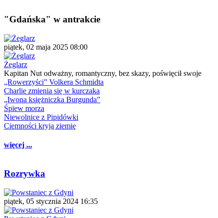
"Gdańska" w antrakcie
piątek, 02 maja 2025 08:00
Żeglarz
Kapitan Nut odważny, romantyczny, bez skazy, poświęcił swoje
„Rowerzyści” Volkera Schmidta
Charlie zmienia się w kurczaka
„Iwona księżniczka Burgunda”
Śpiew morza
Niewolnice z Pipidówki
Ciemności kryją ziemię
więcej ...
Rozrywka
piątek, 05 stycznia 2024 16:35