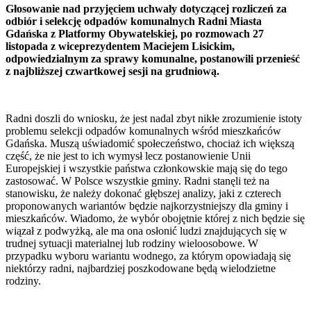
Głosowanie nad przyjęciem uchwały dotyczącej rozliczeń za
odbiór i selekcję odpadów komunalnych Radni Miasta
Gdańska z Platformy Obywatelskiej, po rozmowach 27
listopada z wiceprezydentem Maciejem Lisickim,
odpowiedzialnym za sprawy komunalne, postanowili przenieść
z najbliższej czwartkowej sesji na grudniową.
Radni doszli do wniosku, że jest nadal zbyt nikłe zrozumienie istoty
problemu selekcji odpadów komunalnych wśród mieszkańców
Gdańska. Muszą uświadomić społeczeństwo, chociaż ich większą
część, że nie jest to ich wymysł lecz postanowienie Unii
Europejskiej i wszystkie państwa członkowskie mają się do tego
zastosować. W Polsce wszystkie gminy. Radni stanęli też na
stanowisku, że należy dokonać głębszej analizy, jaki z czterech
proponowanych wariantów będzie najkorzystniejszy dla gminy i
mieszkańców. Wiadomo, że wybór obojętnie której z nich będzie się
wiązał z podwyżką, ale ma ona osłonić ludzi znajdujących się w
trudnej sytuacji materialnej lub rodziny wieloosobowe. W
przypadku wyboru wariantu wodnego, za którym opowiadają się
niektórzy radni, najbardziej poszkodowane będą wielodzietne
rodziny.