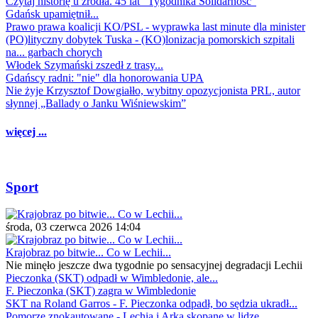
Czytaj historię u źródła. 45 lat "Tygodnika Solidarność"
Gdańsk upamiętnił...
Prawo prawa koalicji KO/PSL - wyprawka last minute dla minister
(PO)lityczny dobytek Tuska - (KO)lonizacja pomorskich szpitali
na... garbach chorych
Włodek Szymański zszedł z trasy...
Gdańscy radni: "nie" dla honorowania UPA
Nie żyje Krzysztof Dowgiałło, wybitny opozycjonista PRL, autor
słynnej „Ballady o Janku Wiśniewskim”
więcej ...
Sport
środa, 03 czerwca 2026 14:04
Krajobraz po bitwie... Co w Lechii...
Nie minęło jeszcze dwa tygodnie po sensacyjnej degradacji Lechii
Pieczonka (SKT) odpadł w Wimbledonie, ale...
F. Pieczonka (SKT) zagra w Wimbledonie
SKT na Roland Garros - F. Pieczonka odpadł, bo sędzia ukradł...
Pomorze znokautowane - Lechia i Arka skopane w lidze