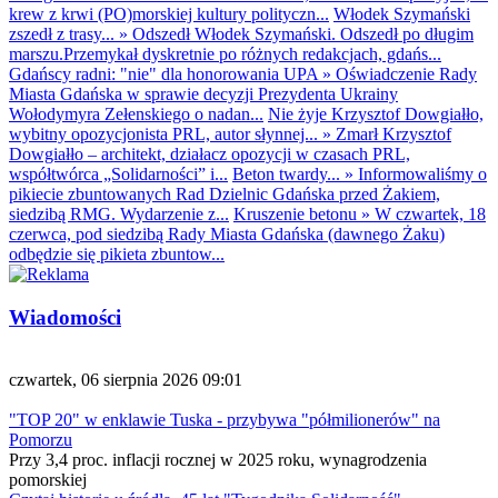
krew z krwi (PO)morskiej kultury polityczn...
Włodek Szymański
zszedł z trasy...
»
Odszedł Włodek Szymański. Odszedł po długim
marszu.Przemykał dyskretnie po różnych redakcjach, gdańs...
Gdańscy radni: "nie" dla honorowania UPA
»
Oświadczenie Rady
Miasta Gdańska w sprawie decyzji Prezydenta Ukrainy
Wołodymyra Zełenskiego o nadan...
Nie żyje Krzysztof Dowgiałło,
wybitny opozycjonista PRL, autor słynnej...
»
Zmarł Krzysztof
Dowgiałło – architekt, działacz opozycji w czasach PRL,
współtwórca „Solidarności” i...
Beton twardy...
»
Informowaliśmy o
pikiecie zbuntowanych Rad Dzielnic Gdańska przed Żakiem,
siedzibą RMG. Wydarzenie z...
Kruszenie betonu
»
W czwartek, 18
czerwca, pod siedzibą Rady Miasta Gdańska (dawnego Żaku)
odbędzie się pikieta zbuntow...
Wiadomości
czwartek, 06 sierpnia 2026 09:01
"TOP 20" w enklawie Tuska - przybywa "półmilionerów" na
Pomorzu
Przy 3,4 proc. inflacji rocznej w 2025 roku, wynagrodzenia
pomorskiej