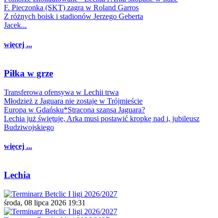
F. Pieczonka (SKT) zagra w Roland Garros
Z różnych boisk i stadionów Jerzego Geberta
Jacek...
więcej ...
Piłka w grze
Transferowa ofensywa w Lechii trwa
Młodzież z Jaguara nie zostaje w Trójmieście
Europa w Gdańsku*Stracona szansa Jaguara?
Lechia już świętuje, Arka musi postawić kropkę nad i, jubileusz
Budziwojskiego
więcej ...
Lechia
środa, 08 lipca 2026 19:31