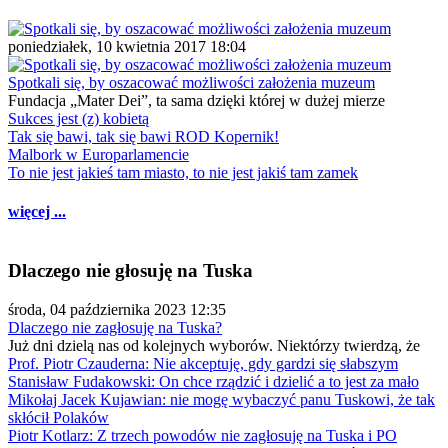
poniedziałek, 10 kwietnia 2017 18:04
Spotkali się, by oszacować możliwości założenia muzeum
Fundacja „Mater Dei”, ta sama dzięki której w dużej mierze
Sukces jest (z) kobietą
Tak się bawi, tak się bawi ROD Kopernik!
Malbork w Europarlamencie
To nie jest jakieś tam miasto, to nie jest jakiś tam zamek
więcej ...
Dlaczego nie głosuję na Tuska
środa, 04 października 2023 12:35
Dlaczego nie zagłosuję na Tuska?
Już dni dzielą nas od kolejnych wyborów. Niektórzy twierdzą, że
Prof. Piotr Czauderna: Nie akceptuję, gdy gardzi się słabszym
Stanisław Fudakowski: On chce rządzić i dzielić a to jest za mało
Mikołaj Jacek Kujawian: nie mogę wybaczyć panu Tuskowi, że tak
skłócił Polaków
Piotr Kotlarz: Z trzech powodów nie zagłosuję na Tuska i PO