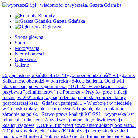
Reprinty
Gazeta Gdańska
Ogłoszenia
Strona główna
Sport
Motoryzacja
Nieruchomości
Ogłoszenia
Galerie
Czytaj historię u źródła. 45 lat "Tygodnika Solidarność"
»
Tygodnik
Solidarność obchodzi w tym roku 45-lecie istnienia. Od chwili
ukazania się pierwszego numer...
"TOP 20" w enklawie Tuska -
przybywa "półmilionerów" na Pomorzu
»
Przy 3,4 proc. inflacji
rocznej w 2025 roku, wynagrodzenia pomorskiej nomenklatury
gospodarczej kszt...
Gdańsk upamiętnił...
»
W sobotę i w niedzielę
w Gdańsku miały miejsce uroczystości upamiętniające okrutne
zbrodnie na polsk...
Prawo prawa koalicji KO/PSL - wyprawka last
minute dla minister
»
Zarząd woj. pomorskiego, kwintesencja
koalicji rządowej KO/PSL tuż przed powołaniem Jolanty Sobieran...
(PO)lityczny dobytek Tuska - (KO)lonizacja pomorskich szpitali
na... g...
»
Minister J. Sobierańska-Grenda, formalnie bezpartyjna, to