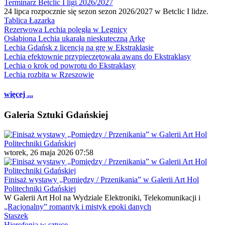
Terminarz Betclic I ligi 2026/2027
24 lipca rozpocznie się sezon sezon 2026/2027 w Betclic I lidze.
Tablica Łazarka
Rezerwowa Lechia poległa w Legnicy
Osłabiona Lechia ukarała nieskuteczną Arkę
Lechia Gdańsk z licencją na grę w Ekstraklasie
Lechia efektownie przypieczętowała awans do Ekstraklasy
Lechia o krok od powrotu do Ekstraklasy
Lechia rozbita w Rzeszowie
więcej ...
Galeria Sztuki Gdańskiej
wtorek, 26 maja 2026 07:58
Finisaż wystawy „Pomiędzy / Przenikania” w Galerii Art Hol
Politechniki Gdańskiej
W Galerii Art Hol na Wydziale Elektroniki, Telekomunikacji i
„Racjonalny” romantyk i mistyk epoki danych
Staszek
Hierofonia w sztuce