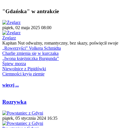
"Gdańska" w antrakcie
piątek, 02 maja 2025 08:00
Żeglarz
Kapitan Nut odważny, romantyczny, bez skazy, poświęcił swoje
„Rowerzyści” Volkera Schmidta
Charlie zmienia się w kurczaka
„Iwona księżniczka Burgunda”
Śpiew morza
Niewolnice z Pipidówki
Ciemności kryją ziemię
więcej ...
Rozrywka
piątek, 05 stycznia 2024 16:35