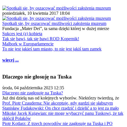
poniedziałek, 10 kwietnia 2017 18:04
Spotkali się, by oszacować możliwości założenia muzeum
Fundacja „Mater Dei”, ta sama dzięki której w dużej mierze
Sukces jest (z) kobietą
Tak się bawi, tak się bawi ROD Kopernik!
Malbork w Europarlamencie
To nie jest jakieś tam miasto, to nie jest jakiś tam zamek
więcej ...
Dlaczego nie głosuję na Tuska
środa, 04 października 2023 12:35
Dlaczego nie zagłosuję na Tuska?
Już dni dzielą nas od kolejnych wyborów. Niektórzy twierdzą, że
Prof. Piotr Czauderna: Nie akceptuję, gdy gardzi się słabszym
Stanisław Fudakowski: On chce rządzić i dzielić a to jest za mało
Mikołaj Jacek Kujawian: nie mogę wybaczyć panu Tuskowi, że tak
skłócił Polaków
Piotr Kotlarz: Z trzech powodów nie zagłosuję na Tuska i PO