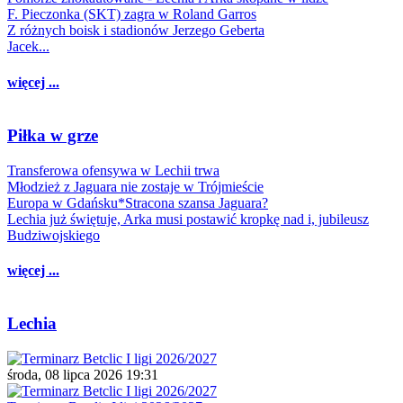
F. Pieczonka (SKT) zagra w Roland Garros
Z różnych boisk i stadionów Jerzego Geberta
Jacek...
więcej ...
Piłka w grze
Transferowa ofensywa w Lechii trwa
Młodzież z Jaguara nie zostaje w Trójmieście
Europa w Gdańsku*Stracona szansa Jaguara?
Lechia już świętuje, Arka musi postawić kropkę nad i, jubileusz
Budziwojskiego
więcej ...
Lechia
środa, 08 lipca 2026 19:31