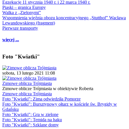
Egzekucje 11 stycznia 1940 r. i 22 marca 1940 r.
Piaski – granica Europy
Walka z „Zielonymi”
Wspomnienia więźnia obozu koncentracyjnego „Stutthof” Wacława
Lewandowskiego (fragment)
Pierwsze transporty
więcej ...
Foto "Kwiatki"
sobota, 13 lutego 2021 11:08
Zimowe oblicza Trójmiasta
Zimowe oblicze Trójmiasta w obiektywie Roberta
Zimowe oblicza Trójmiasta
Foto "Kwiatki": Zima odwiedziła Pomorze
Foto "Kwiatki": Bursztynowy ołtarz w kościele św. Brygidy w
Gdańsku
Foto "Kwiatki": Gra w zielone
Foto "Kwiatki": Temida na haku
Foto "Kwiatki": Szklane domy