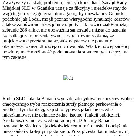
Zważywszy na skalę problemu, ten tryb konsultacji Zarząd Rady
Miejskiej SLD w Gdańsku uznaje za fikcyjny i nieadekwatny do
wagi tego rozstrzygnięcia i domaga się, by mieszkańcy Gdańska,
podobnie jak Łodzi, mogli poznać wiarygodne symulacje kosztów,
a także zamówione przez gminę raporty. Jak powiedział Formela,
zebranie 286 ankiet nie upoważnia samorządu miasta do uznania
konsultacji za reprezentatywne. Jest on również zdania, że
projektowane przetargi na wywóz odpadów nie powinny
obejmować okresu dłuższego niż dwa lata. Władze nowej kadencji
powinny mieć możliwość podejmowania suwerennych decyzji w
tym zakresie.
Radna SLD Jolanta Banach wyraziła zdecydowany sprzeciw wobec
chaotycznego trybu rozszerzania strefy płatnego parkowania o
Siedlce. Tym bardziej, że jest to typowe, gdańskie osiedle
mieszkaniowe, nie pełniące żadnej istotnej funkcji publicznej.
Niedopuszczalne jest według radnej SLD Jolanty Banach
uznawanie Siedlec za jakiekolwiek centrum Gdańska i obciążanie
mieszkańców kolejnym podatkiem. Poza przesłankami fiskalnymi,