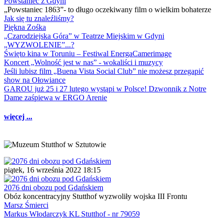
Powstaniec z Gdyni
„Powstaniec 1863”- to długo oczekiwany film o wielkim bohaterze
Jak się tu znaleźliśmy?
Piękna Zośka
„Czarodziejska Góra” w Teatrze Miejskim w Gdyni
„WYZWOLENIE”...?
Święto kina w Toruniu – Festiwal EnergaCamerimage
Koncert „Wolność jest w nas” - wokaliści i muzycy
Jeśli lubisz film „Buena Vista Social Club” nie możesz przegapić
show na Ołowiance
GAROU już 25 i 27 lutego wystąpi w Polsce! Dzwonnik z Notre
Dame zaśpiewa w ERGO Arenie
więcej ...
piątek, 16 września 2022 18:15
2076 dni obozu pod Gdańskiem
Obóz koncentracyjny Stutthof wyzwoliły wojska III Frontu
Marsz Śmierci
Markus Włodarczyk KL Stutthof - nr 79059