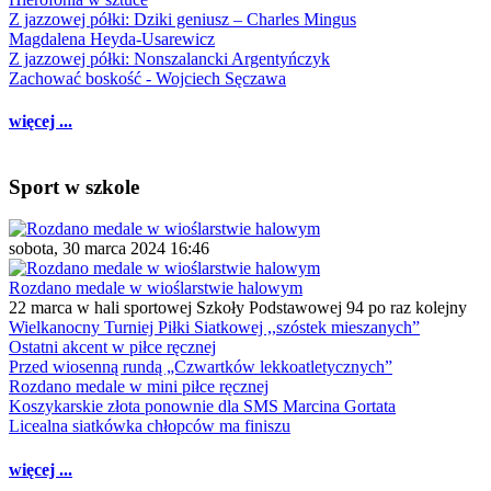
Z jazzowej półki: Dziki geniusz – Charles Mingus
Magdalena Heyda-Usarewicz
Z jazzowej półki: Nonszalancki Argentyńczyk
Zachować boskość - Wojciech Sęczawa
więcej ...
Sport w szkole
sobota, 30 marca 2024 16:46
Rozdano medale w wioślarstwie halowym
22 marca w hali sportowej Szkoły Podstawowej 94 po raz kolejny
Wielkanocny Turniej Piłki Siatkowej ,,szóstek mieszanych”
Ostatni akcent w piłce ręcznej
Przed wiosenną rundą „Czwartków lekkoatletycznych”
Rozdano medale w mini piłce ręcznej
Koszykarskie złota ponownie dla SMS Marcina Gortata
Licealna siatkówka chłopców ma finiszu
więcej ...