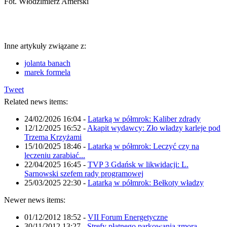
Fot. Włodzimierz Amerski
Inne artykuły związane z:
jolanta banach
marek formela
Tweet
Related news items:
24/02/2026 16:04
-
Latarką w półmrok: Kaliber zdrady
12/12/2025 16:52
-
Akapit wydawcy: Zło władzy karleje pod
Trzema Krzyżami
15/10/2025 18:46
-
Latarką w półmrok: Leczyć czy na
leczeniu zarabiać...
22/04/2025 16:45
-
TVP 3 Gdańsk w likwidacji: L.
Sarnowski szefem rady programowej
25/03/2025 22:30
-
Latarką w półmrok: Bełkoty władzy
Newer news items:
01/12/2012 18:52
-
VII Forum Energetyczne
30/11/2012 13:27
-
Strefy płatnego parkowania zmorą