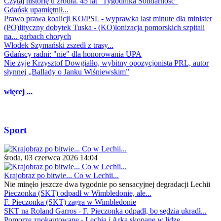
Czytaj historię u źródła. 45 lat "Tygodnika Solidarność"
Gdańsk upamiętnił...
Prawo prawa koalicji KO/PSL - wyprawka last minute dla minister
(PO)lityczny dobytek Tuska - (KO)lonizacja pomorskich szpitali
na... garbach chorych
Włodek Szymański zszedł z trasy...
Gdańscy radni: "nie" dla honorowania UPA
Nie żyje Krzysztof Dowgiałło, wybitny opozycjonista PRL, autor
słynnej „Ballady o Janku Wiśniewskim”
więcej ...
Sport
środa, 03 czerwca 2026 14:04
Krajobraz po bitwie... Co w Lechii...
Nie minęło jeszcze dwa tygodnie po sensacyjnej degradacji Lechii
Pieczonka (SKT) odpadł w Wimbledonie, ale...
F. Pieczonka (SKT) zagra w Wimbledonie
SKT na Roland Garros - F. Pieczonka odpadł, bo sędzia ukradł...
Pomorze znokautowane - Lechia i Arka skopane w lidze