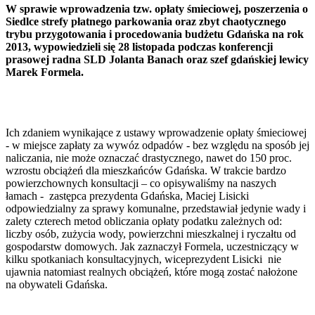
W sprawie wprowadzenia tzw. opłaty śmieciowej, poszerzenia o
Siedlce strefy płatnego parkowania oraz zbyt chaotycznego
trybu przygotowania i procedowania budżetu Gdańska na rok
2013, wypowiedzieli się 28 listopada podczas konferencji
prasowej radna SLD Jolanta Banach oraz szef gdańskiej lewicy
Marek Formela.
Ich zdaniem wynikające z ustawy wprowadzenie opłaty śmieciowej
- w miejsce zapłaty za wywóz odpadów - bez względu na sposób jej
naliczania, nie może oznaczać drastycznego, nawet do 150 proc.
wzrostu obciążeń dla mieszkańców Gdańska. W trakcie bardzo
powierzchownych konsultacji – co opisywaliśmy na naszych
łamach - zastępca prezydenta Gdańska, Maciej Lisicki
odpowiedzialny za sprawy komunalne, przedstawiał jedynie wady i
zalety czterech metod obliczania opłaty podatku zależnych od:
liczby osób, zużycia wody, powierzchni mieszkalnej i ryczałtu od
gospodarstw domowych. Jak zaznaczył Formela, uczestniczący w
kilku spotkaniach konsultacyjnych, wiceprezydent Lisicki nie
ujawnia natomiast realnych obciążeń, które mogą zostać nałożone
na obywateli Gdańska.