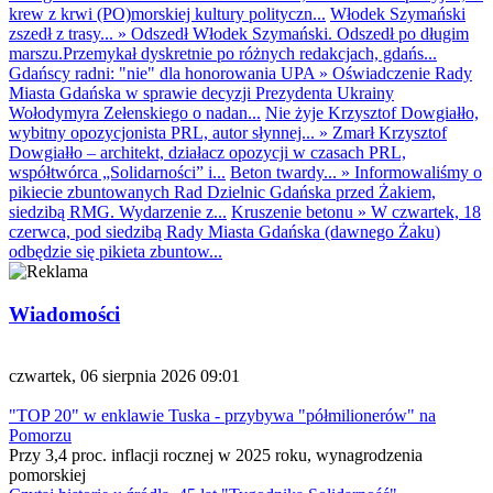
krew z krwi (PO)morskiej kultury polityczn...
Włodek Szymański
zszedł z trasy...
»
Odszedł Włodek Szymański. Odszedł po długim
marszu.Przemykał dyskretnie po różnych redakcjach, gdańs...
Gdańscy radni: "nie" dla honorowania UPA
»
Oświadczenie Rady
Miasta Gdańska w sprawie decyzji Prezydenta Ukrainy
Wołodymyra Zełenskiego o nadan...
Nie żyje Krzysztof Dowgiałło,
wybitny opozycjonista PRL, autor słynnej...
»
Zmarł Krzysztof
Dowgiałło – architekt, działacz opozycji w czasach PRL,
współtwórca „Solidarności” i...
Beton twardy...
»
Informowaliśmy o
pikiecie zbuntowanych Rad Dzielnic Gdańska przed Żakiem,
siedzibą RMG. Wydarzenie z...
Kruszenie betonu
»
W czwartek, 18
czerwca, pod siedzibą Rady Miasta Gdańska (dawnego Żaku)
odbędzie się pikieta zbuntow...
Wiadomości
czwartek, 06 sierpnia 2026 09:01
"TOP 20" w enklawie Tuska - przybywa "półmilionerów" na
Pomorzu
Przy 3,4 proc. inflacji rocznej w 2025 roku, wynagrodzenia
pomorskiej