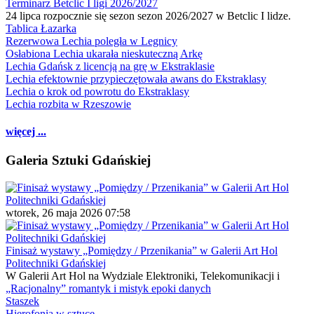
Terminarz Betclic I ligi 2026/2027
24 lipca rozpocznie się sezon sezon 2026/2027 w Betclic I lidze.
Tablica Łazarka
Rezerwowa Lechia poległa w Legnicy
Osłabiona Lechia ukarała nieskuteczną Arkę
Lechia Gdańsk z licencją na grę w Ekstraklasie
Lechia efektownie przypieczętowała awans do Ekstraklasy
Lechia o krok od powrotu do Ekstraklasy
Lechia rozbita w Rzeszowie
więcej ...
Galeria Sztuki Gdańskiej
wtorek, 26 maja 2026 07:58
Finisaż wystawy „Pomiędzy / Przenikania” w Galerii Art Hol
Politechniki Gdańskiej
W Galerii Art Hol na Wydziale Elektroniki, Telekomunikacji i
„Racjonalny” romantyk i mistyk epoki danych
Staszek
Hierofonia w sztuce