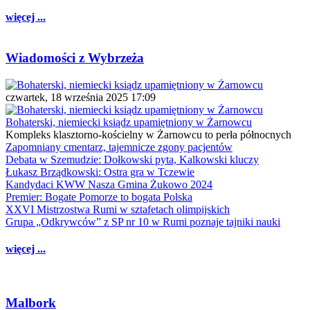
więcej ...
Wiadomości z Wybrzeża
czwartek, 18 września 2025 17:09
Bohaterski, niemiecki ksiądz upamiętniony w Żarnowcu
Kompleks klasztorno-kościelny w Żarnowcu to perła północnych
Zapomniany cmentarz, tajemnicze zgony pacjentów
Debata w Szemudzie: Dołkowski pyta, Kalkowski kluczy
Łukasz Brządkowski: Ostra gra w Tczewie
Kandydaci KWW Nasza Gmina Żukowo 2024
Premier: Bogate Pomorze to bogata Polska
XXVI Mistrzostwa Rumi w sztafetach olimpijskich
Grupa „Odkrywców” z SP nr 10 w Rumi poznaje tajniki nauki
więcej ...
Malbork