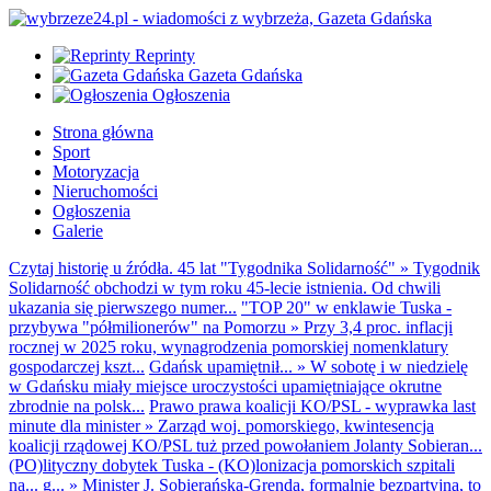
Reprinty
Gazeta Gdańska
Ogłoszenia
Strona główna
Sport
Motoryzacja
Nieruchomości
Ogłoszenia
Galerie
Czytaj historię u źródła. 45 lat "Tygodnika Solidarność"
»
Tygodnik
Solidarność obchodzi w tym roku 45-lecie istnienia. Od chwili
ukazania się pierwszego numer...
"TOP 20" w enklawie Tuska -
przybywa "półmilionerów" na Pomorzu
»
Przy 3,4 proc. inflacji
rocznej w 2025 roku, wynagrodzenia pomorskiej nomenklatury
gospodarczej kszt...
Gdańsk upamiętnił...
»
W sobotę i w niedzielę
w Gdańsku miały miejsce uroczystości upamiętniające okrutne
zbrodnie na polsk...
Prawo prawa koalicji KO/PSL - wyprawka last
minute dla minister
»
Zarząd woj. pomorskiego, kwintesencja
koalicji rządowej KO/PSL tuż przed powołaniem Jolanty Sobieran...
(PO)lityczny dobytek Tuska - (KO)lonizacja pomorskich szpitali
na... g...
»
Minister J. Sobierańska-Grenda, formalnie bezpartyjna, to