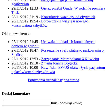
gdańszczan
29/11/2012 12:33
-
Giersz przebił Grada. W rodzinie premiera
Tuska
28/11/2012 21:19
-
Konsulowie ważniejsi od obywateli
28/11/2012 19:54
-
Borowczak z wizytą u nowego
konserwatora zabytków
Older news items:
27/11/2012 21:45
-
Uchwała o odpadach komunalnych
dopiero w grudniu
27/11/2012 18:47
-
Poszerzanie strefy płatnego parkowania o
Siedlce
27/11/2012 12:53
-
Zarządzanie Metropoliami XXI wieku
26/11/2012 19:10
-
Zmarła Joanna Bogacka
26/11/2012 10:00
-
Kawińska: EWUŚ ułatwi życie pacjentom
i placówkom służby zdrowia
Poprzednia strona
Następna strona
Dodaj komentarz
Imię (obowiązkowe)