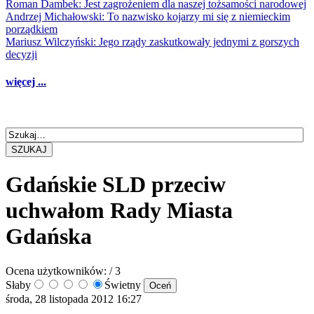
Roman Dambek: Jest zagrożeniem dla naszej tożsamości narodowej
Andrzej Michałowski: To nazwisko kojarzy mi się z niemieckim
porządkiem
Mariusz Wilczyński: Jego rządy zaskutkowały jednymi z gorszych
decyzji
więcej ...
SZUKAJ
Gdańskie SLD przeciw
uchwałom Rady Miasta
Gdańska
Ocena użytkowników:
/ 3
Słaby
Świetny
środa, 28 listopada 2012 16:27