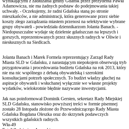
wynikającymi z zadłużania gminy Gdańsk przez prezydenta Pawła
Adamowicza, nie ma żadnych podstaw do podejmowania takiej
uchwały. - Oczekujemy, że radni Gdańska staną po stronie
mieszkańców, a nie administracji, która generowane przez siebie
koszty złego zarządzania miastem przenosi na selektywnie wybrane
grupy obywateli - powiedziała dziennikarzom Jolanta Banach. -
Niedopuszczalne wydaje się dzielenie gdańszczan na lepszych i
gorszych, reprezentowanych przez słusznych radnych w Oliwie i
niesłusznych na Siedlcach.
Jolanta Banach i Marek Formela reprezentujący Zarząd Rady
Miasta SLD w Gdańsku, z narastającym niepokojem obserwują tryb
przygotowania i procedowania budżetu Gdańska na rok 2013, który
nie ma nic wspólnego z debatą obywatelską i szerokimi
konsultacjami potrzeb społecznych. To budżet władzy głuchej na
aspiracje obywateli i wsłuchanej wyłącznie we własne projekty
wydatków, wielokrotnie błędnie nazywane inwestycjami.
Jak nas poinformował Dominik Gersten, sekretarz Rady Miejskiej
SLD Gdańsku, stanowisko powyższej treści w formie pisemnej
zostało 28 listopada złożone do Przewodniczącego Rady Miasta
Gdańska Bogdana Oleszka oraz do skrzynek podawczych
wszystkich gdańskich radnych.
Wła-49