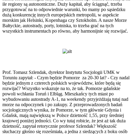
ile regiony są autonomiczne. Duży kapitał, aby ściągnąć, trzeba
przygotować na to odpowiednie warunki, bo mamy po sąsiedzku
dużą konkurencję innych europejskich metropolii, w aspekcie
morskim jak Helsinki, Kopenhaga czy Sztokholm. A nasze Morze
Bałtyckie, autostrady, porty, lotniska, to trzeba grać na tych
wszystkich instrumentach po równo, aby harmonijnie się rozwijać.
Prof. Tomasz Szlendak, dyrektor Instytutu Socjologii UMK w
Toruniu zapytał: - Czym będzie Pomorze za 20-30 lat? - Czy nadal
będzie jednym z czterech polskich województw, które będą się
rozwijać? Wszystko wskazuje na to, że tak. Pomorze gdańskie
powoli wchłania Toruń i Elbląg. Mieszkańcy tych miast po
wybudowaniu autostrady A-1, na weekendy przyjeżdżają tutaj nad
morze na odpoczynek i po zakupy. Z przeprowadzonych badań
socjologicznych wynika, że Pomorze, w tym głównie Gdynia i
Gdańsk, mają największą w Polsce dzietność 1,55, przy średniej
krajowej poniżej jedności. Co wy tutaj robicie, że jest aż tak duża
dzietność, zapytał retorycznie profesor Szlendak? Większość
słuchaczy głośno się roześmiała, a jedna z siedzących z boku osób