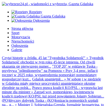
Reprinty
Gazeta Gdańska
Ogłoszenia
Strona główna
Sport
Motoryzacja
Nieruchomości
Ogłoszenia
Galerie
Czytaj historię u źródła. 45 lat "Tygodnika Solidarność"
»
Tygodnik
Solidarność obchodzi w tym roku 45-lecie istnienia. Od chwili
ukazania się pierwszego numer...
"TOP 20" w enklawie Tuska -
przybywa "półmilionerów" na Pomorzu
»
Przy 3,4 proc. inflacji
rocznej w 2025 roku, wynagrodzenia pomorskiej nomenklatury
gospodarczej kszt...
Gdańsk upamiętnił...
»
W sobotę i w niedzielę
w Gdańsku miały miejsce uroczystości upamiętniające okrutne
zbrodnie na polsk...
Prawo prawa koalicji KO/PSL - wyprawka last
minute dla minister
»
Zarząd woj. pomorskiego, kwintesencja
koalicji rządowej KO/PSL tuż przed powołaniem Jolanty Sobieran...
(PO)lityczny dobytek Tuska - (KO)lonizacja pomorskich szpitali
na... g...
»
Minister J. Sobierańska-Grenda, formalnie bezpartyjna, to