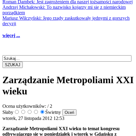
Roman Dambek: Jest zagrożeniem dla naszej tożsamości narodowej
Andrzej Michałowski: To nazwisko kojarzy mi się z niemieckim
porządkiem
Mariusz Wilczyński: Jego rządy zaskutkowały jednymi z gorszych
decyzji
więcej ...
SZUKAJ
Zarządzanie Metropoliami XXI
wieku
Ocena użytkowników:
/ 2
Słaby
Świetny
wtorek, 27 listopada 2012 12:53
Zarządzanie Metropoliami XXI wieku to temat kongresu
odbywającego się w poniedziałek i wtorek w Gdańsku z