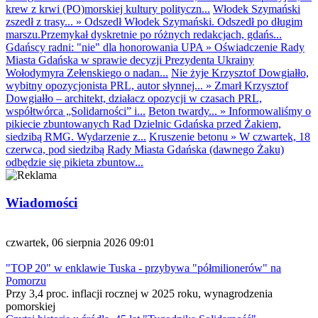
krew z krwi (PO)morskiej kultury polityczn...
Włodek Szymański
zszedł z trasy...
»
Odszedł Włodek Szymański. Odszedł po długim
marszu.Przemykał dyskretnie po różnych redakcjach, gdańs...
Gdańscy radni: "nie" dla honorowania UPA
»
Oświadczenie Rady
Miasta Gdańska w sprawie decyzji Prezydenta Ukrainy
Wołodymyra Zełenskiego o nadan...
Nie żyje Krzysztof Dowgiałło,
wybitny opozycjonista PRL, autor słynnej...
»
Zmarł Krzysztof
Dowgiałło – architekt, działacz opozycji w czasach PRL,
współtwórca „Solidarności” i...
Beton twardy...
»
Informowaliśmy o
pikiecie zbuntowanych Rad Dzielnic Gdańska przed Żakiem,
siedzibą RMG. Wydarzenie z...
Kruszenie betonu
»
W czwartek, 18
czerwca, pod siedzibą Rady Miasta Gdańska (dawnego Żaku)
odbędzie się pikieta zbuntow...
Wiadomości
czwartek, 06 sierpnia 2026 09:01
"TOP 20" w enklawie Tuska - przybywa "półmilionerów" na
Pomorzu
Przy 3,4 proc. inflacji rocznej w 2025 roku, wynagrodzenia
pomorskiej