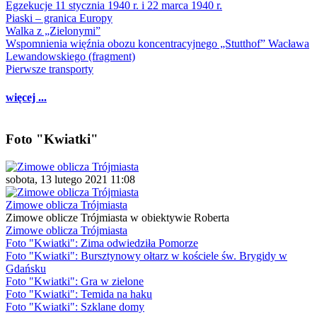
Egzekucje 11 stycznia 1940 r. i 22 marca 1940 r.
Piaski – granica Europy
Walka z „Zielonymi”
Wspomnienia więźnia obozu koncentracyjnego „Stutthof” Wacława
Lewandowskiego (fragment)
Pierwsze transporty
więcej ...
Foto "Kwiatki"
sobota, 13 lutego 2021 11:08
Zimowe oblicza Trójmiasta
Zimowe oblicze Trójmiasta w obiektywie Roberta
Zimowe oblicza Trójmiasta
Foto "Kwiatki": Zima odwiedziła Pomorze
Foto "Kwiatki": Bursztynowy ołtarz w kościele św. Brygidy w
Gdańsku
Foto "Kwiatki": Gra w zielone
Foto "Kwiatki": Temida na haku
Foto "Kwiatki": Szklane domy