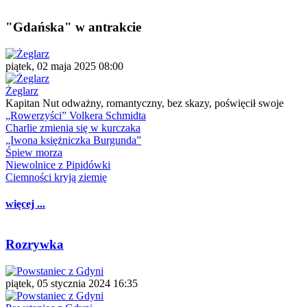
"Gdańska" w antrakcie
piątek, 02 maja 2025 08:00
Żeglarz
Kapitan Nut odważny, romantyczny, bez skazy, poświęcił swoje
„Rowerzyści” Volkera Schmidta
Charlie zmienia się w kurczaka
„Iwona księżniczka Burgunda”
Śpiew morza
Niewolnice z Pipidówki
Ciemności kryją ziemię
więcej ...
Rozrywka
piątek, 05 stycznia 2024 16:35