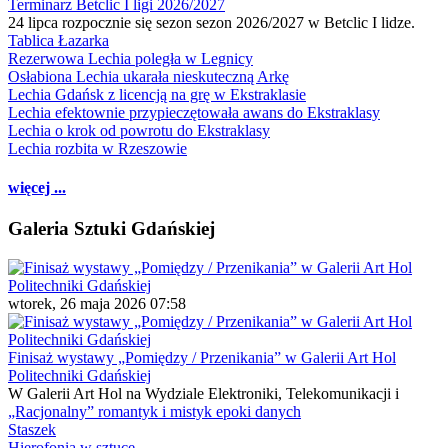
Terminarz Betclic I ligi 2026/2027
24 lipca rozpocznie się sezon sezon 2026/2027 w Betclic I lidze.
Tablica Łazarka
Rezerwowa Lechia poległa w Legnicy
Osłabiona Lechia ukarała nieskuteczną Arkę
Lechia Gdańsk z licencją na grę w Ekstraklasie
Lechia efektownie przypieczętowała awans do Ekstraklasy
Lechia o krok od powrotu do Ekstraklasy
Lechia rozbita w Rzeszowie
więcej ...
Galeria Sztuki Gdańskiej
wtorek, 26 maja 2026 07:58
Finisaż wystawy „Pomiędzy / Przenikania” w Galerii Art Hol
Politechniki Gdańskiej
W Galerii Art Hol na Wydziale Elektroniki, Telekomunikacji i
„Racjonalny” romantyk i mistyk epoki danych
Staszek
Hierofonia w sztuce