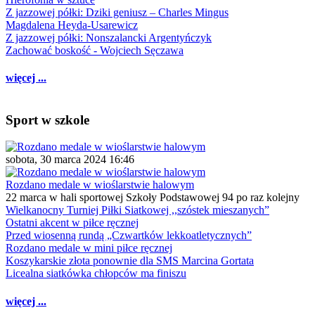
Z jazzowej półki: Dziki geniusz – Charles Mingus
Magdalena Heyda-Usarewicz
Z jazzowej półki: Nonszalancki Argentyńczyk
Zachować boskość - Wojciech Sęczawa
więcej ...
Sport w szkole
sobota, 30 marca 2024 16:46
Rozdano medale w wioślarstwie halowym
22 marca w hali sportowej Szkoły Podstawowej 94 po raz kolejny
Wielkanocny Turniej Piłki Siatkowej ,,szóstek mieszanych”
Ostatni akcent w piłce ręcznej
Przed wiosenną rundą „Czwartków lekkoatletycznych”
Rozdano medale w mini piłce ręcznej
Koszykarskie złota ponownie dla SMS Marcina Gortata
Licealna siatkówka chłopców ma finiszu
więcej ...