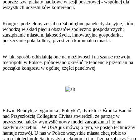
poprzez tzw. plakaty naukowe w sesji posterowej - wspólnej dla
wszystkich uczestników konferencji.
Kongres podzielony został na 34 odrębne panele dyskusyjne, które
wchodzą w skład pięciu obszarów społeczno-gospodarczych:
zarządzanie miastem, jakość życia, innowacyjna gospodarka,
poszerzanie pola kultury, przestrzeń komunalna miasta.
W jaki sposób oddziałują one na możliwości i na szanse rozwoju
metropolii w Polsce, próbowano określić te tendencje przemian na
początku kongresu w ogólnej części panelowej.
Edwin Bendyk, z tygodnika „Polityka”, dyrektor Ośrodka Badań
nad Przyszłością Collegium Civitas stwierdził, że patrząc w
przyszłość należy wymyślić nowy model zarządzania i to na
każdym szczeblu. - W USA już mówią o tym, że postęp techniczny
hamuje rozwój. U nas w Polsce wszystkie miasta chcą robić to
samo, biotechnologia, turystyka, ekonomia itp. Trzeba zobaczyć, na