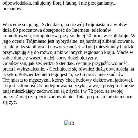
odpowiedziała, miłujemy florę i faunę, i nie przeganiamy...
bocianów.
W ocenie socjologa Szlendaka, na rozwój Trójmiasta ma wpływ
duża 80 procentowa dostępność do Internetu, telefonów
komórkowych, komputerów, przy średniej 50 proc. w skali kraju. W
jego ocenie Trójmiasto jest hybrydalne, najbardziej zliberalizowane,
to taki miks stabilności i nowoczesności. - Tutaj mieszkańcy bardziej
przywiązują się do rozwoju niż w innych regionach kraju. Macie w
sobie dumę z waszej małej, sorry dużej ojczyzny.
Gdańszczan, jak stwierdził Szlendak, cechuje przyjaźń, wolność,
praca i wykształcenie. - Cechujecie się również dużą otwartością na
ryzyko. Potwierdzeniem tego jest to, że 66 proc. mieszkańców
Trójmiasta to mężczyźni, którzy chcą budowy elektrowni jądrowej.
To jest skłonność do podejmowania ryzyka, a więc postępu. Ludzie
tutaj mieszkający zadowoleni są z życia i w 72 proc. ze swojej
pracy. Z niej czerpiecie zadowolenie. Tutaj po prostu ludziom chce
się żyć.