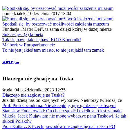
poniedziałek, 10 kwietnia 2017 18:04
Spotkali się, by oszacować możliwości założenia muzeum
Fundacja „Mater Dei”, ta sama dzięki której w dużej mierze
Sukces jest (z) kobietą
Tak się bawi, tak się bawi ROD Kopernik!
Malbork w Europarlamencie
To nie jest jakieś tam miasto, to nie jest jakiś tam zamek
więcej ...
Dlaczego nie głosuję na Tuska
środa, 04 października 2023 12:35
Dlaczego nie zagłosuję na Tuska?
Już dni dzielą nas od kolejnych wyborów. Niektórzy twierdzą, że
Prof. Piotr Czauderna: Nie akceptuję, gdy gardzi się słabszym
Stanisław Fudakowski: On chce rządzić i dzielić a to jest za mało
Mikołaj Jacek Kujawian: nie mogę wybaczyć panu Tuskowi, że tak
skłócił Polaków
Piotr Kotlarz: Z trzech powodów nie zagłosuję na Tuska i PO