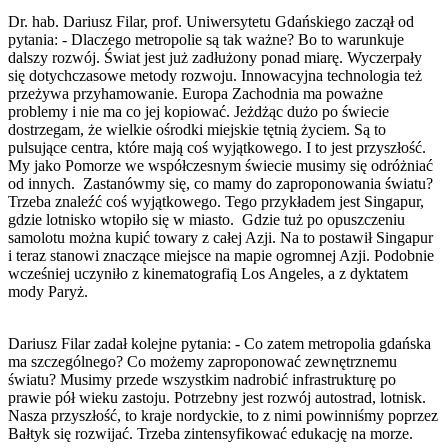
Dr. hab. Dariusz Filar, prof. Uniwersytetu Gdańskiego zaczął od
pytania: - Dlaczego metropolie są tak ważne? Bo to warunkuje
dalszy rozwój. Świat jest już zadłużony ponad miarę. Wyczerpały
się dotychczasowe metody rozwoju. Innowacyjna technologia też
przeżywa przyhamowanie. Europa Zachodnia ma poważne
problemy i nie ma co jej kopiować. Jeżdżąc dużo po świecie
dostrzegam, że wielkie ośrodki miejskie tętnią życiem. Są to
pulsujące centra, które mają coś wyjątkowego. I to jest przyszłość.
My jako Pomorze we współczesnym świecie musimy się odróżniać
od innych. Zastanówmy się, co mamy do zaproponowania światu?
Trzeba znaleźć coś wyjątkowego. Tego przykładem jest Singapur,
gdzie lotnisko wtopiło się w miasto. Gdzie tuż po opuszczeniu
samolotu można kupić towary z całej Azji. Na to postawił Singapur
i teraz stanowi znaczące miejsce na mapie ogromnej Azji. Podobnie
wcześniej uczyniło z kinematografią Los Angeles, a z dyktatem
mody Paryż.
Dariusz Filar zadał kolejne pytania: - Co zatem metropolia gdańska
ma szczególnego? Co możemy zaproponować zewnętrznemu
światu? Musimy przede wszystkim nadrobić infrastrukturę po
prawie pół wieku zastoju. Potrzebny jest rozwój autostrad, lotnisk.
Nasza przyszłość, to kraje nordyckie, to z nimi powinniśmy poprzez
Bałtyk się rozwijać. Trzeba zintensyfikować edukację na morze.