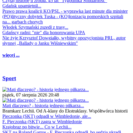
Czytaj historię u źródła. 45 lat "Tygodnika Solidarność"
Gdańsk upamiętnił...
Prawo prawa koalicji KO/PSL - wyprawka last minute dla minister
(PO)lityczny dobytek Tuska - (KO)lonizacja pomorskich szpitali
na... garbach chorych
Włodek Szymański zszedł z trasy...
Gdańscy radni: "nie" dla honorowania UPA
Nie żyje Krzysztof Dowgiałło, wybitny opozycjonista PRL, autor
słynnej „Ballady o Janku Wiśniewskim”
więcej ...
Sport
piątek, 07 sierpnia 2026 20:48
Mati dlaczego? - historia jednego piłkarza...
Bramkarz Lechii. Od A-klasy do Ekstraklasy. Współtwórca historii
Pieczonka (SKT) odpadł w Wimbledonie, ale...
F. Pieczonka (SKT) zagra w Wimbledonie
Krajobraz po bitwie... Co w Lechii...
SKT na Roland Garros - F. Pieczonka odpadł, bo sędzia ukradł...