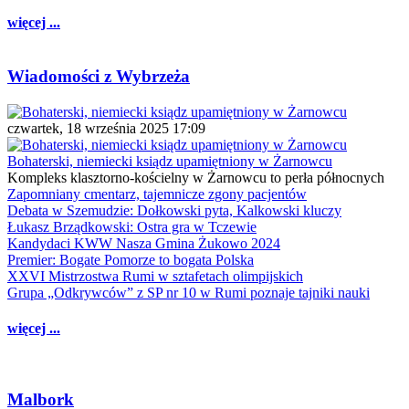
więcej ...
Wiadomości z Wybrzeża
czwartek, 18 września 2025 17:09
Bohaterski, niemiecki ksiądz upamiętniony w Żarnowcu
Kompleks klasztorno-kościelny w Żarnowcu to perła północnych
Zapomniany cmentarz, tajemnicze zgony pacjentów
Debata w Szemudzie: Dołkowski pyta, Kalkowski kluczy
Łukasz Brządkowski: Ostra gra w Tczewie
Kandydaci KWW Nasza Gmina Żukowo 2024
Premier: Bogate Pomorze to bogata Polska
XXVI Mistrzostwa Rumi w sztafetach olimpijskich
Grupa „Odkrywców” z SP nr 10 w Rumi poznaje tajniki nauki
więcej ...
Malbork