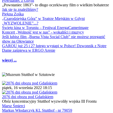
Powstaniec z Gdyni
„Powstaniec 1863”- to długo oczekiwany film o wielkim bohaterze
Jak się tu znaleźliśmy?
Piękna Zośka
„Czarodziejska Góra” w Teatrze Miejskim w Gdyni
„WYZWOLENIE”...?
Święto kina w Toruniu – Festiwal EnergaCamerimage
Koncert „Wolność jest w nas” - wokaliści i muzycy
Jeśli lubisz film „Buena Vista Social Club” nie możesz przegapić
show na Ołowiance
GAROU już 25 i 27 lutego wystąpi w Polsce! Dzwonnik z Notre
Dame zaśpiewa w ERGO Arenie
więcej ...
piątek, 16 września 2022 18:15
2076 dni obozu pod Gdańskiem
Obóz koncentracyjny Stutthof wyzwoliły wojska III Frontu
Marsz Śmierci
Markus Włodarczyk KL Stutthof - nr 79059