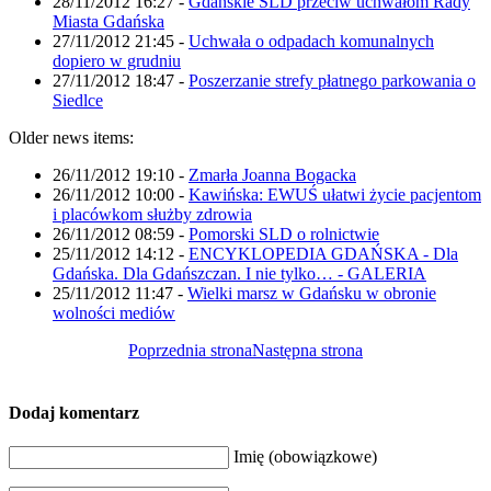
28/11/2012 16:27
-
Gdańskie SLD przeciw uchwałom Rady
Miasta Gdańska
27/11/2012 21:45
-
Uchwała o odpadach komunalnych
dopiero w grudniu
27/11/2012 18:47
-
Poszerzanie strefy płatnego parkowania o
Siedlce
Older news items:
26/11/2012 19:10
-
Zmarła Joanna Bogacka
26/11/2012 10:00
-
Kawińska: EWUŚ ułatwi życie pacjentom
i placówkom służby zdrowia
26/11/2012 08:59
-
Pomorski SLD o rolnictwie
25/11/2012 14:12
-
ENCYKLOPEDIA GDAŃSKA - Dla
Gdańska. Dla Gdańszczan. I nie tylko… - GALERIA
25/11/2012 11:47
-
Wielki marsz w Gdańsku w obronie
wolności mediów
Poprzednia strona
Następna strona
Dodaj komentarz
Imię (obowiązkowe)