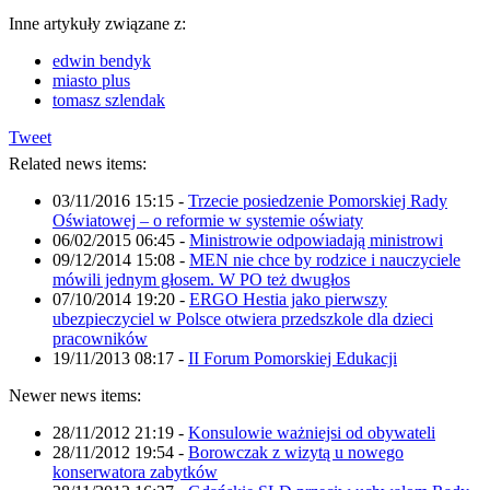
Inne artykuły związane z:
edwin bendyk
miasto plus
tomasz szlendak
Tweet
Related news items:
03/11/2016 15:15
-
Trzecie posiedzenie Pomorskiej Rady
Oświatowej – o reformie w systemie oświaty
06/02/2015 06:45
-
Ministrowie odpowiadają ministrowi
09/12/2014 15:08
-
MEN nie chce by rodzice i nauczyciele
mówili jednym głosem. W PO też dwugłos
07/10/2014 19:20
-
ERGO Hestia jako pierwszy
ubezpieczyciel w Polsce otwiera przedszkole dla dzieci
pracowników
19/11/2013 08:17
-
II Forum Pomorskiej Edukacji
Newer news items:
28/11/2012 21:19
-
Konsulowie ważniejsi od obywateli
28/11/2012 19:54
-
Borowczak z wizytą u nowego
konserwatora zabytków