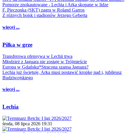
Pomorze znokautowane - Lechia i Arka skopane w lidze
F. Pieczonka (SKT) zagra w Roland Garros
Z różnych boisk i stadionów Jerzego Geberta
więcej ...
Piłka w grze
Transferowa ofensywa w Lechii trwa
Młodzież z Jaguara nie zostaje w Trójmieście
Europa w Gdańsku*Stracona szansa Jaguara?
Lechia już świętuje, Arka musi postawić kropkę nad i, jubileusz
Budziwojskiego
więcej ...
Lechia
środa, 08 lipca 2026 19:31