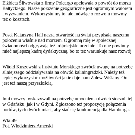
Elżbieta Śliwowska z firmy Polcargo apelowała o powrót do morza
Bałtyckiego. Nasze położenie geograficzne jest ogromnym walorem
i wyzwaniem. Wykorzystujmy to, ale mówiąc o rozwoju mówmy
też o kosztach.
Poseł Katarzyna Hall naszą otwartość na świat przypisała naszemu
położeniu właśnie nad morzem. Ogromną rolę w społecznej
świadomości odgrywają też trójmiejskie uczelnie. To one powinny
mieć najlepszą kadrę dydaktyczną, bo to też warunkuje nasz rozwój.
Witold Kuszewski z Instytutu Morskiego zwrócił uwagę na potrzebę
silniejszego oddziaływania na obwód kaliningradzki. Należy też
lepiej wykorzystać możliwości jakie daje nam Zalew Wiślany. On
jest też naszą przyszłością.
Inni mówcy wskazywali na potrzebę umocnienia dwóch stoczni, tej
w Gdańsku, jak i w Gdyni. Zgłoszono też propozycję połączenia
portów, tych dwóch miast, aby stać się konkurencją dla Hamburga.
Wła-49
Fot. Włodzimierz Amerski