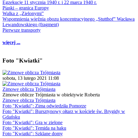
Egzekucje 11 stycznia 1940 r. i 22 marca 1940 r.
Piaski – granica Europy
Walka z „Zielonymi”
Wspomnienia więźnia obozu koncentracyjnego „Stutthof” Wacława
Lewandowskiego (fragment)
Pierwsze transporty
więcej ...
Foto "Kwiatki"
sobota, 13 lutego 2021 11:08
Zimowe oblicza Trójmiasta
Zimowe oblicze Trójmiasta w obiektywie Roberta
Zimowe oblicza Trójmiasta
Foto "Kwiatki": Zima odwiedziła Pomorze
Foto "Kwiatki": Bursztynowy ołtarz w kościele św. Brygidy w
Gdańsku
Foto "Kwiatki": Gra w zielone
Foto "Kwiatki": Temida na haku
Foto "Kwiatki": Szklane domy