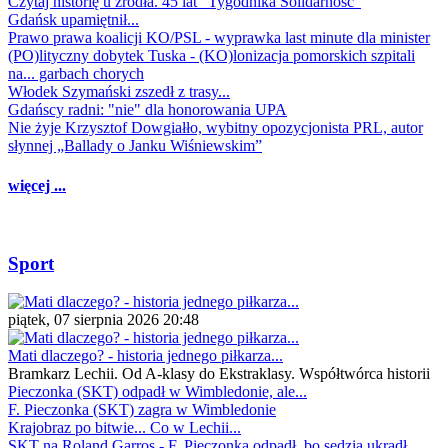
Czytaj historię u źródła. 45 lat "Tygodnika Solidarność"
Gdańsk upamiętnił...
Prawo prawa koalicji KO/PSL - wyprawka last minute dla minister
(PO)lityczny dobytek Tuska - (KO)lonizacja pomorskich szpitali
na... garbach chorych
Włodek Szymański zszedł z trasy...
Gdańscy radni: "nie" dla honorowania UPA
Nie żyje Krzysztof Dowgiałło, wybitny opozycjonista PRL, autor
słynnej „Ballady o Janku Wiśniewskim”
więcej ...
Sport
piątek, 07 sierpnia 2026 20:48
Mati dlaczego? - historia jednego piłkarza...
Bramkarz Lechii. Od A-klasy do Ekstraklasy. Współtwórca historii
Pieczonka (SKT) odpadł w Wimbledonie, ale...
F. Pieczonka (SKT) zagra w Wimbledonie
Krajobraz po bitwie... Co w Lechii...
SKT na Roland Garros - F. Pieczonka odpadł, bo sędzia ukradł...