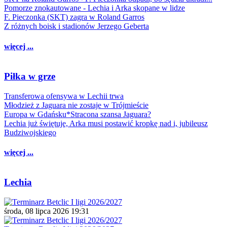
Pomorze znokautowane - Lechia i Arka skopane w lidze
F. Pieczonka (SKT) zagra w Roland Garros
Z różnych boisk i stadionów Jerzego Geberta
więcej ...
Piłka w grze
Transferowa ofensywa w Lechii trwa
Młodzież z Jaguara nie zostaje w Trójmieście
Europa w Gdańsku*Stracona szansa Jaguara?
Lechia już świętuje, Arka musi postawić kropkę nad i, jubileusz
Budziwojskiego
więcej ...
Lechia
środa, 08 lipca 2026 19:31