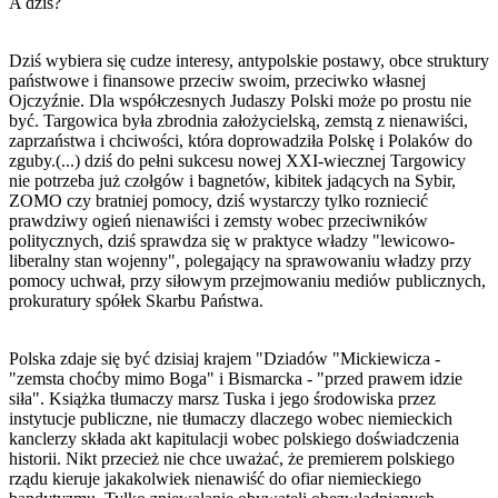
A dziś?
Dziś wybiera się cudze interesy, antypolskie postawy, obce struktury
państwowe i finansowe przeciw swoim, przeciwko własnej
Ojczyźnie. Dla współczesnych Judaszy Polski może po prostu nie
być. Targowica była zbrodnia założycielską, zemstą z nienawiści,
zaprzaństwa i chciwości, która doprowadziła Polskę i Polaków do
zguby.(...) dziś do pełni sukcesu nowej XXI-wiecznej Targowicy
nie potrzeba już czołgów i bagnetów, kibitek jadących na Sybir,
ZOMO czy bratniej pomocy, dziś wystarczy tylko rozniecić
prawdziwy ogień nienawiści i zemsty wobec przeciwników
politycznych, dziś sprawdza się w praktyce władzy "lewicowo-
liberalny stan wojenny", polegający na sprawowaniu władzy przy
pomocy uchwał, przy siłowym przejmowaniu mediów publicznych,
prokuratury spółek Skarbu Państwa.
Polska zdaje się być dzisiaj krajem "Dziadów "Mickiewicza -
"zemsta choćby mimo Boga" i Bismarcka - "przed prawem idzie
siła". Książka tłumaczy marsz Tuska i jego środowiska przez
instytucje publiczne, nie tłumaczy dlaczego wobec niemieckich
kanclerzy składa akt kapitulacji wobec polskiego doświadczenia
historii. Nikt przecież nie chce uważać, że premierem polskiego
rządu kieruje jakakolwiek nienawiść do ofiar niemieckiego