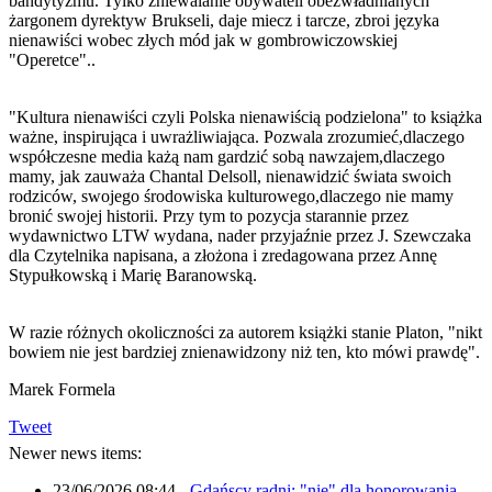
bandytyzmu. Tylko zniewalanie obywateli obezwładnianych
żargonem dyrektyw Brukseli, daje miecz i tarcze, zbroi języka
nienawiści wobec złych mód jak w gombrowiczowskiej
"Operetce"..
"Kultura nienawiści czyli Polska nienawiścią podzielona" to książka
ważne, inspirująca i uwrażliwiająca. Pozwala zrozumieć,dlaczego
współczesne media każą nam gardzić sobą nawzajem,dlaczego
mamy, jak zauważa Chantal Delsoll, nienawidzić świata swoich
rodziców, swojego środowiska kulturowego,dlaczego nie mamy
bronić swojej historii. Przy tym to pozycja starannie przez
wydawnictwo LTW wydana, nader przyjaźnie przez J. Szewczaka
dla Czytelnika napisana, a złożona i zredagowana przez Annę
Stypułkowską i Marię Baranowską.
W razie różnych okoliczności za autorem książki stanie Platon, "nikt
bowiem nie jest bardziej znienawidzony niż ten, kto mówi prawdę".
Marek Formela
Tweet
Newer news items:
23/06/2026 08:44
-
Gdańscy radni: "nie" dla honorowania