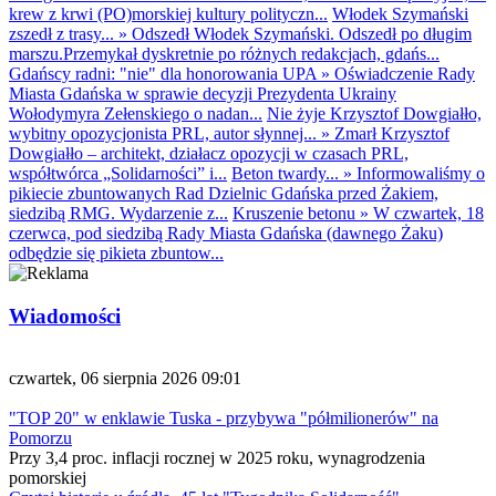
krew z krwi (PO)morskiej kultury polityczn...
Włodek Szymański
zszedł z trasy...
»
Odszedł Włodek Szymański. Odszedł po długim
marszu.Przemykał dyskretnie po różnych redakcjach, gdańs...
Gdańscy radni: "nie" dla honorowania UPA
»
Oświadczenie Rady
Miasta Gdańska w sprawie decyzji Prezydenta Ukrainy
Wołodymyra Zełenskiego o nadan...
Nie żyje Krzysztof Dowgiałło,
wybitny opozycjonista PRL, autor słynnej...
»
Zmarł Krzysztof
Dowgiałło – architekt, działacz opozycji w czasach PRL,
współtwórca „Solidarności” i...
Beton twardy...
»
Informowaliśmy o
pikiecie zbuntowanych Rad Dzielnic Gdańska przed Żakiem,
siedzibą RMG. Wydarzenie z...
Kruszenie betonu
»
W czwartek, 18
czerwca, pod siedzibą Rady Miasta Gdańska (dawnego Żaku)
odbędzie się pikieta zbuntow...
Wiadomości
czwartek, 06 sierpnia 2026 09:01
"TOP 20" w enklawie Tuska - przybywa "półmilionerów" na
Pomorzu
Przy 3,4 proc. inflacji rocznej w 2025 roku, wynagrodzenia
pomorskiej