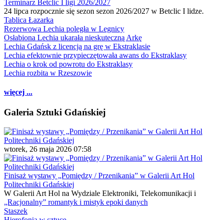
Terminarz Betclic I ligi 2026/2027
24 lipca rozpocznie się sezon sezon 2026/2027 w Betclic I lidze.
Tablica Łazarka
Rezerwowa Lechia poległa w Legnicy
Osłabiona Lechia ukarała nieskuteczną Arkę
Lechia Gdańsk z licencją na grę w Ekstraklasie
Lechia efektownie przypieczętowała awans do Ekstraklasy
Lechia o krok od powrotu do Ekstraklasy
Lechia rozbita w Rzeszowie
więcej ...
Galeria Sztuki Gdańskiej
wtorek, 26 maja 2026 07:58
Finisaż wystawy „Pomiędzy / Przenikania” w Galerii Art Hol
Politechniki Gdańskiej
W Galerii Art Hol na Wydziale Elektroniki, Telekomunikacji i
„Racjonalny” romantyk i mistyk epoki danych
Staszek
Hierofonia w sztuce