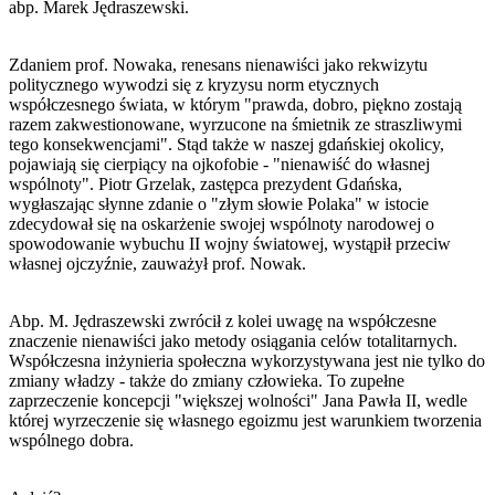
abp. Marek Jędraszewski.
Zdaniem prof. Nowaka, renesans nienawiści jako rekwizytu
politycznego wywodzi się z kryzysu norm etycznych
współczesnego świata, w którym "prawda, dobro, piękno zostają
razem zakwestionowane, wyrzucone na śmietnik ze straszliwymi
tego konsekwencjami". Stąd także w naszej gdańskiej okolicy,
pojawiają się cierpiący na ojkofobie - "nienawiść do własnej
wspólnoty". Piotr Grzelak, zastępca prezydent Gdańska,
wygłaszając słynne zdanie o "złym słowie Polaka" w istocie
zdecydował się na oskarżenie swojej wspólnoty narodowej o
spowodowanie wybuchu II wojny światowej, wystąpił przeciw
własnej ojczyźnie, zauważył prof. Nowak.
Abp. M. Jędraszewski zwrócił z kolei uwagę na współczesne
znaczenie nienawiści jako metody osiągania celów totalitarnych.
Współczesna inżynieria społeczna wykorzystywana jest nie tylko do
zmiany władzy - także do zmiany człowieka. To zupełne
zaprzeczenie koncepcji "większej wolności" Jana Pawła II, wedle
której wyrzeczenie się własnego egoizmu jest warunkiem tworzenia
wspólnego dobra.