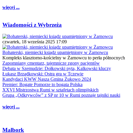
więcej ...
Wiadomości z Wybrzeża
czwartek, 18 września 2025 17:09
Bohaterski, niemiecki ksiądz upamiętniony w Żarnowcu
Kompleks klasztorno-kościelny w Żarnowcu to perła północnych
Zapomniany cmentarz, tajemnicze zgony pacjentów
Debata w Szemudzie: Dołkowski pyta, Kalkowski kluczy
Łukasz Brządkowski: Ostra gra w Tczewie
Kandydaci KWW Nasza Gmina Żukowo 2024
Premier: Bogate Pomorze to bogata Polska
XXVI Mistrzostwa Rumi w sztafetach olimpijskich
Grupa „Odkrywców” z SP nr 10 w Rumi poznaje tajniki nauki
więcej ...
Malbork