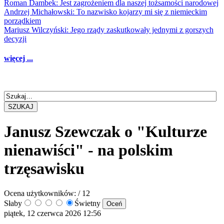
Roman Dambek: Jest zagrożeniem dla naszej tożsamości narodowej
Andrzej Michałowski: To nazwisko kojarzy mi się z niemieckim
porządkiem
Mariusz Wilczyński: Jego rządy zaskutkowały jednymi z gorszych
decyzji
więcej ...
SZUKAJ
Janusz Szewczak o "Kulturze
nienawiści" - na polskim
trzęsawisku
Ocena użytkowników:
/ 12
Słaby
Świetny
piątek, 12 czerwca 2026 12:56