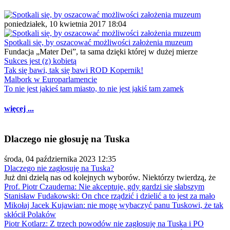
poniedziałek, 10 kwietnia 2017 18:04
Spotkali się, by oszacować możliwości założenia muzeum
Fundacja „Mater Dei”, ta sama dzięki której w dużej mierze
Sukces jest (z) kobietą
Tak się bawi, tak się bawi ROD Kopernik!
Malbork w Europarlamencie
To nie jest jakieś tam miasto, to nie jest jakiś tam zamek
więcej ...
Dlaczego nie głosuję na Tuska
środa, 04 października 2023 12:35
Dlaczego nie zagłosuję na Tuska?
Już dni dzielą nas od kolejnych wyborów. Niektórzy twierdzą, że
Prof. Piotr Czauderna: Nie akceptuję, gdy gardzi się słabszym
Stanisław Fudakowski: On chce rządzić i dzielić a to jest za mało
Mikołaj Jacek Kujawian: nie mogę wybaczyć panu Tuskowi, że tak
skłócił Polaków
Piotr Kotlarz: Z trzech powodów nie zagłosuję na Tuska i PO