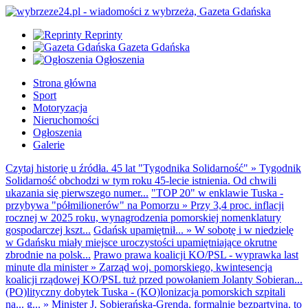
Reprinty
Gazeta Gdańska
Ogłoszenia
Strona główna
Sport
Motoryzacja
Nieruchomości
Ogłoszenia
Galerie
Czytaj historię u źródła. 45 lat "Tygodnika Solidarność"
»
Tygodnik
Solidarność obchodzi w tym roku 45-lecie istnienia. Od chwili
ukazania się pierwszego numer...
"TOP 20" w enklawie Tuska -
przybywa "półmilionerów" na Pomorzu
»
Przy 3,4 proc. inflacji
rocznej w 2025 roku, wynagrodzenia pomorskiej nomenklatury
gospodarczej kszt...
Gdańsk upamiętnił...
»
W sobotę i w niedzielę
w Gdańsku miały miejsce uroczystości upamiętniające okrutne
zbrodnie na polsk...
Prawo prawa koalicji KO/PSL - wyprawka last
minute dla minister
»
Zarząd woj. pomorskiego, kwintesencja
koalicji rządowej KO/PSL tuż przed powołaniem Jolanty Sobieran...
(PO)lityczny dobytek Tuska - (KO)lonizacja pomorskich szpitali
na... g...
»
Minister J. Sobierańska-Grenda, formalnie bezpartyjna, to