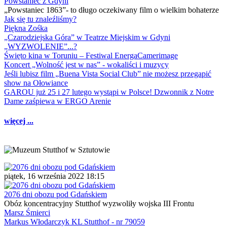
Powstaniec z Gdyni
„Powstaniec 1863”- to długo oczekiwany film o wielkim bohaterze
Jak się tu znaleźliśmy?
Piękna Zośka
„Czarodziejska Góra” w Teatrze Miejskim w Gdyni
„WYZWOLENIE”...?
Święto kina w Toruniu – Festiwal EnergaCamerimage
Koncert „Wolność jest w nas” - wokaliści i muzycy
Jeśli lubisz film „Buena Vista Social Club” nie możesz przegapić
show na Ołowiance
GAROU już 25 i 27 lutego wystąpi w Polsce! Dzwonnik z Notre
Dame zaśpiewa w ERGO Arenie
więcej ...
piątek, 16 września 2022 18:15
2076 dni obozu pod Gdańskiem
Obóz koncentracyjny Stutthof wyzwoliły wojska III Frontu
Marsz Śmierci
Markus Włodarczyk KL Stutthof - nr 79059