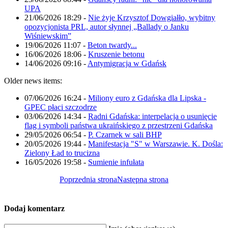
UPA
21/06/2026 18:29
-
Nie żyje Krzysztof Dowgiałło, wybitny
opozycjonista PRL, autor słynnej „Ballady o Janku
Wiśniewskim”
19/06/2026 11:07
-
Beton twardy...
16/06/2026 18:06
-
Kruszenie betonu
14/06/2026 09:16
-
Antymigracja w Gdańsk
Older news items:
07/06/2026 16:24
-
Miliony euro z Gdańska dla Lipska -
GPEC płaci szczodrze
03/06/2026 14:34
-
Radni Gdańska: interpelacja o usunięcie
flag i symboli państwa ukraińskiego z przestrzeni Gdańska
29/05/2026 06:54
-
P. Czarnek w sali BHP
20/05/2026 19:44
-
Manifestacja "S" w Warszawie. K. Dośla:
Zielony Ład to trucizna
16/05/2026 19:58
-
Sumienie infułata
Poprzednia strona
Następna strona
Dodaj komentarz