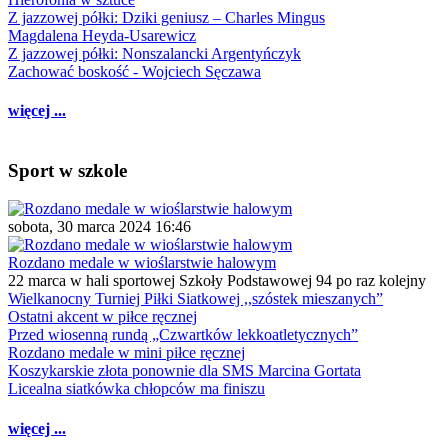
Z jazzowej półki: Dziki geniusz – Charles Mingus
Magdalena Heyda-Usarewicz
Z jazzowej półki: Nonszalancki Argentyńczyk
Zachować boskość - Wojciech Sęczawa
więcej ...
Sport w szkole
sobota, 30 marca 2024 16:46
Rozdano medale w wioślarstwie halowym
22 marca w hali sportowej Szkoły Podstawowej 94 po raz kolejny
Wielkanocny Turniej Piłki Siatkowej ,,szóstek mieszanych”
Ostatni akcent w piłce ręcznej
Przed wiosenną rundą „Czwartków lekkoatletycznych”
Rozdano medale w mini piłce ręcznej
Koszykarskie złota ponownie dla SMS Marcina Gortata
Licealna siatkówka chłopców ma finiszu
więcej ...