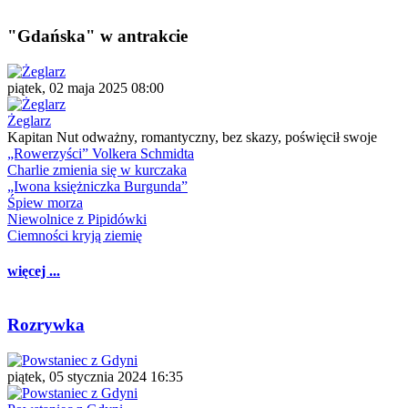
"Gdańska" w antrakcie
piątek, 02 maja 2025 08:00
Żeglarz
Kapitan Nut odważny, romantyczny, bez skazy, poświęcił swoje
„Rowerzyści” Volkera Schmidta
Charlie zmienia się w kurczaka
„Iwona księżniczka Burgunda”
Śpiew morza
Niewolnice z Pipidówki
Ciemności kryją ziemię
więcej ...
Rozrywka
piątek, 05 stycznia 2024 16:35