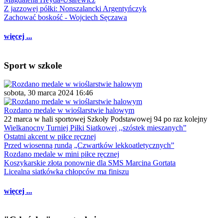
Z jazzowej półki: Nonszalancki Argentyńczyk
Zachować boskość - Wojciech Sęczawa
więcej ...
Sport w szkole
sobota, 30 marca 2024 16:46
Rozdano medale w wioślarstwie halowym
22 marca w hali sportowej Szkoły Podstawowej 94 po raz kolejny
Wielkanocny Turniej Piłki Siatkowej ,,szóstek mieszanych”
Ostatni akcent w piłce ręcznej
Przed wiosenną rundą „Czwartków lekkoatletycznych”
Rozdano medale w mini piłce ręcznej
Koszykarskie złota ponownie dla SMS Marcina Gortata
Licealna siatkówka chłopców ma finiszu
więcej ...