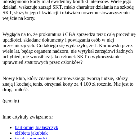
udostępniono korty miał ewidentny konflikt interesów. Wiele jego
działań, wskazuje zarząd SKT, miało charakter działania na szkodę
SKT, służyło jego likwidacji i ułatwiało nowemu stowarzyszeniu
wejście na korty.
Wygląda na to, że prokuratura i CBA sprawdza teraz całą procedurę
upadłości, składane dokumenty i powiązania osób w niej
uczestniczących. Co takiego się wydarzyło, że J. Karnowski przez
wiele lat, będąc organem nadzoru, nie wytykał zarządowi żadnych
uchybień, nie wnosił też jako członek SKT o wykorzystanie
uprawnień statutowych przez członków?
Nowy klub, który zdaniem Karnowskiego tworzą ludzie, którzy
znają i kochają tenis, otrzymał korty za 4 100 zł rocznie. Nie jest to
droga miłość.
(gem,tg)
Inne artykuły związane z:
bartłomiej białaszczyk
elżbieta jakubiak
jacek karnowski