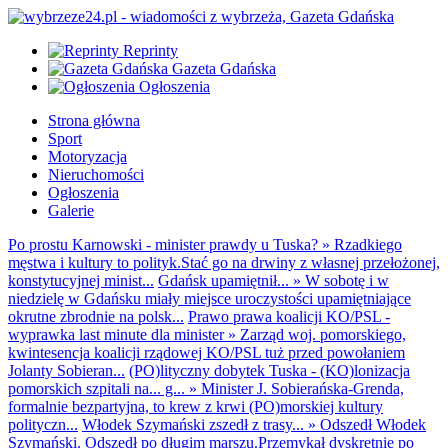
Reprinty
Gazeta Gdańska
Ogłoszenia
Strona główna
Sport
Motoryzacja
Nieruchomości
Ogłoszenia
Galerie
Po prostu Karnowski - minister prawdy u Tuska?
»
Rzadkiego
męstwa i kultury to polityk.Stać go na drwiny z własnej przełożonej,
konstytucyjnej minist...
Gdańsk upamiętnił...
»
W sobotę i w
niedzielę w Gdańsku miały miejsce uroczystości upamiętniające
okrutne zbrodnie na polsk...
Prawo prawa koalicji KO/PSL -
wyprawka last minute dla minister
»
Zarząd woj. pomorskiego,
kwintesencja koalicji rządowej KO/PSL tuż przed powołaniem
Jolanty Sobieran...
(PO)lityczny dobytek Tuska - (KO)lonizacja
pomorskich szpitali na... g...
»
Minister J. Sobierańska-Grenda,
formalnie bezpartyjna, to krew z krwi (PO)morskiej kultury
polityczn...
Włodek Szymański zszedł z trasy...
»
Odszedł Włodek
Szymański. Odszedł po długim marszu.Przemykał dyskretnie po