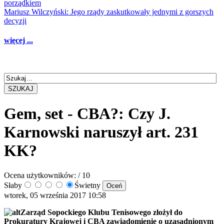
porządkiem
Mariusz Wilczyński: Jego rządy zaskutkowały jednymi z gorszych
decyzji
więcej ...
SZUKAJ
Gem, set - CBA?: Czy J.
Karnowski naruszył art. 231
KK?
Ocena użytkowników:
/ 10
Słaby
Świetny
wtorek, 05 września 2017 10:58
Zarząd Sopockiego Klubu Tenisowego złożył do
Prokuratury Krajowej i CBA zawiadomienie o uzasadnionym