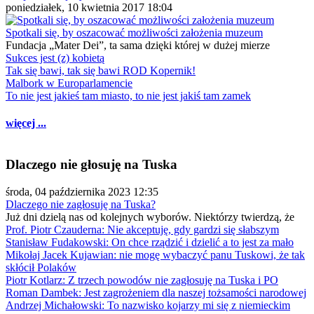
poniedziałek, 10 kwietnia 2017 18:04
Spotkali się, by oszacować możliwości założenia muzeum
Fundacja „Mater Dei”, ta sama dzięki której w dużej mierze
Sukces jest (z) kobietą
Tak się bawi, tak się bawi ROD Kopernik!
Malbork w Europarlamencie
To nie jest jakieś tam miasto, to nie jest jakiś tam zamek
więcej ...
Dlaczego nie głosuję na Tuska
środa, 04 października 2023 12:35
Dlaczego nie zagłosuję na Tuska?
Już dni dzielą nas od kolejnych wyborów. Niektórzy twierdzą, że
Prof. Piotr Czauderna: Nie akceptuję, gdy gardzi się słabszym
Stanisław Fudakowski: On chce rządzić i dzielić a to jest za mało
Mikołaj Jacek Kujawian: nie mogę wybaczyć panu Tuskowi, że tak
skłócił Polaków
Piotr Kotlarz: Z trzech powodów nie zagłosuję na Tuska i PO
Roman Dambek: Jest zagrożeniem dla naszej tożsamości narodowej
Andrzej Michałowski: To nazwisko kojarzy mi się z niemieckim