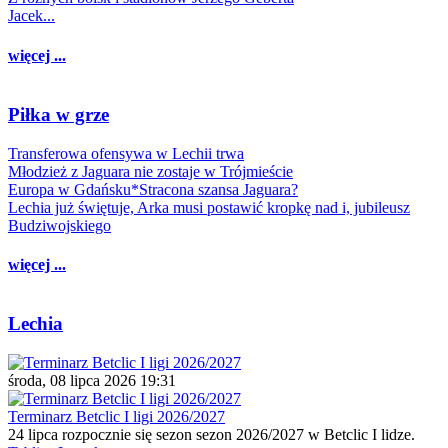
Jacek...
więcej ...
Piłka w grze
Transferowa ofensywa w Lechii trwa
Młodzież z Jaguara nie zostaje w Trójmieście
Europa w Gdańsku*Stracona szansa Jaguara?
Lechia już świętuje, Arka musi postawić kropkę nad i, jubileusz
Budziwojskiego
więcej ...
Lechia
środa, 08 lipca 2026 19:31
Terminarz Betclic I ligi 2026/2027
24 lipca rozpocznie się sezon sezon 2026/2027 w Betclic I lidze.