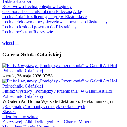
Tablica Łazarka
Rezerwowa Lechia poległa w Legnicy
Osłabiona Lechia ukarała nieskuteczną Arkę
Lechia Gdańsk z licencją na grę w Ekstraklasie
Lechia efektownie przypieczętowała awans do Ekstraklasy
Lechia o krok od powrotu do Ekstraklasy
Lechia rozbita w Rzeszowie
więcej ...
Galeria Sztuki Gdańskiej
wtorek, 26 maja 2026 07:58
Finisaż wystawy „Pomiędzy / Przenikania” w Galerii Art Hol
Politechniki Gdańskiej
W Galerii Art Hol na Wydziale Elektroniki, Telekomunikacji i
„Racjonalny” romantyk i mistyk epoki danych
Staszek
Hierofonia w sztuce
Z jazzowej półki: Dziki geniusz – Charles Mingus
Magdalena Heyda-Usarewicz