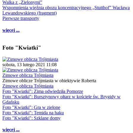
Walka z „Zielonymi”
Wspomnienia więźnia obozu koncentracyjnego „Stutthof” Wacława
Lewandowskiego (fragment)
Pierwsze transporty
więcej ...
Foto "Kwiatki"
sobota, 13 lutego 2021 11:08
Zimowe oblicza Trójmiasta
Zimowe oblicze Trójmiasta w obiektywie Roberta
Zimowe oblicza Trójmiasta
Foto "Kwiatki": Zima odwiedziła Pomorze
Foto "Kwiatki": Bursztynowy ołtarz w kościele św. Brygidy w
Gdańsku
Foto "Kwiatki": Gra w zielone
Foto "Kwiatki": Temida na haku
Foto "Kwiatki": Szklane domy
więcej ...