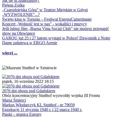
Jak się tu znaleźliśmy?
Piękna Zośka
„Czarodziejska Góra” w Teatrze Miejskim w Gdyni
„WYZWOLENIE”...?
Święto kina w Toruniu – Festiwal EnergaCamerimage
Koncert „Wolność jest w nas” - wokaliści i muzycy
Jeśli lubisz film „Buena Vista Social Club” nie możesz przegapić
show na Ołowiance
GAROU już 25 i 27 lutego wystąpi w Polsce! Dzwonnik z Notre
Dame zaśpiewa w ERGO Arenie
więcej ...
piątek, 16 września 2022 18:15
2076 dni obozu pod Gdańskiem
Obóz koncentracyjny Stutthof wyzwoliły wojska III Frontu
Marsz Śmierci
Markus Włodarczyk KL Stutthof - nr 79059
Egzekucje 11 stycznia 1940 r. i 22 marca 1940 r.
Piaski – granica Europy