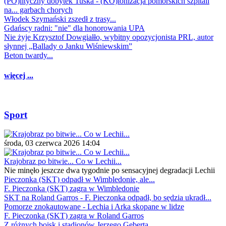
(PO)lityczny dobytek Tuska - (KO)lonizacja pomorskich szpitali
na... garbach chorych
Włodek Szymański zszedł z trasy...
Gdańscy radni: "nie" dla honorowania UPA
Nie żyje Krzysztof Dowgiałło, wybitny opozycjonista PRL, autor
słynnej „Ballady o Janku Wiśniewskim”
Beton twardy...
więcej ...
Sport
środa, 03 czerwca 2026 14:04
Krajobraz po bitwie... Co w Lechii...
Nie minęło jeszcze dwa tygodnie po sensacyjnej degradacji Lechii
Pieczonka (SKT) odpadł w Wimbledonie, ale...
F. Pieczonka (SKT) zagra w Wimbledonie
SKT na Roland Garros - F. Pieczonka odpadł, bo sędzia ukradł...
Pomorze znokautowane - Lechia i Arka skopane w lidze
F. Pieczonka (SKT) zagra w Roland Garros
Z różnych boisk i stadionów Jerzego Geberta