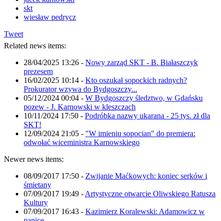
skt
wiesław pedrycz
Tweet
Related news items:
28/04/2025 13:26
-
Nowy zarząd SKT - B. Białaszczyk
prezesem
16/02/2025 10:14
-
Kto oszukał sopockich radnych?
Prokurator wzywa do Bydgoszczy...
05/12/2024 00:04
-
W Bydgoszczy śledztwo, w Gdańsku
pozew - J. Karnowski w kleszczach
10/11/2024 17:50
-
Podróbka nazwy ukarana - 25 tys. zł dla
SKT!
12/09/2024 21:05
-
"W imieniu sopocian" do premiera:
odwołać wiceministra Karnowskiego
Newer news items:
08/09/2017 17:50
-
Zwijanie Maćkowych: koniec serków i
śmietany
07/09/2017 19:49
-
Artystyczne otwarcie Oliwskiego Ratusza
Kultury
07/09/2017 16:43
-
Kazimierz Koralewski: Adamowicz w
panice