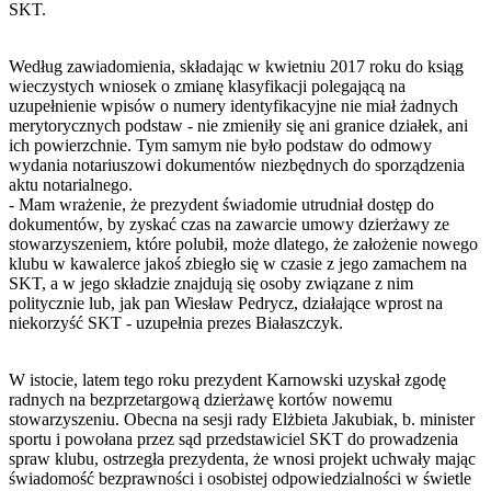
SKT.
Według zawiadomienia, składając w kwietniu 2017 roku do ksiąg
wieczystych wniosek o zmianę klasyfikacji polegającą na
uzupełnienie wpisów o numery identyfikacyjne nie miał żadnych
merytorycznych podstaw - nie zmieniły się ani granice działek, ani
ich powierzchnie. Tym samym nie było podstaw do odmowy
wydania notariuszowi dokumentów niezbędnych do sporządzenia
aktu notarialnego.
- Mam wrażenie, że prezydent świadomie utrudniał dostęp do
dokumentów, by zyskać czas na zawarcie umowy dzierżawy ze
stowarzyszeniem, które polubił, może dlatego, że założenie nowego
klubu w kawalerce jakoś zbiegło się w czasie z jego zamachem na
SKT, a w jego składzie znajdują się osoby związane z nim
politycznie lub, jak pan Wiesław Pedrycz, działające wprost na
niekorzyść SKT - uzupełnia prezes Białaszczyk.
W istocie, latem tego roku prezydent Karnowski uzyskał zgodę
radnych na bezprzetargową dzierżawę kortów nowemu
stowarzyszeniu. Obecna na sesji rady Elżbieta Jakubiak, b. minister
sportu i powołana przez sąd przedstawiciel SKT do prowadzenia
spraw klubu, ostrzegła prezydenta, że wnosi projekt uchwały mając
świadomość bezprawności i osobistej odpowiedzialności w świetle