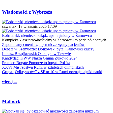
Wiadomości z Wybrzeża
czwartek, 18 września 2025 17:09
Bohaterski, niemiecki ksiądz upamiętniony w Żarnowcu
Kompleks klasztorno-kościelny w Żarnowcu to perła północnych
Zapomniany cmentarz, tajemnicze zgony pacjentów
Debata w Szemudzie: Dołkowski pyta, Kalkowski kluczy
Łukasz Brządkowski: Ostra gra w Tczewie
Kandydaci KWW Nasza Gmina Żukowo 2024
Premier: Bogate Pomorze to bogata Polska
XXVI Mistrzostwa Rumi w sztafetach olimpijskich
Grupa „Odkrywców” z SP nr 10 w Rumi poznaje tajniki nauki
więcej ...
Malbork