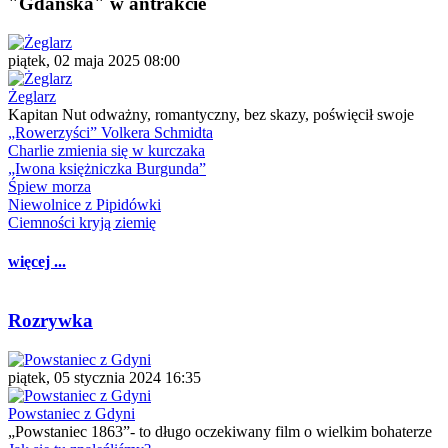
"Gdańska" w antrakcie
piątek, 02 maja 2025 08:00
Żeglarz
Kapitan Nut odważny, romantyczny, bez skazy, poświęcił swoje
„Rowerzyści” Volkera Schmidta
Charlie zmienia się w kurczaka
„Iwona księżniczka Burgunda”
Śpiew morza
Niewolnice z Pipidówki
Ciemności kryją ziemię
więcej ...
Rozrywka
piątek, 05 stycznia 2024 16:35
Powstaniec z Gdyni
„Powstaniec 1863”- to długo oczekiwany film o wielkim bohaterze