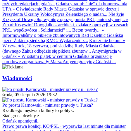
różnych redakcjach, gdańs...
Gdańscy radni: "nie" dla honorowania
UPA
»
Oświadczenie Rady Miasta Gdańska w sprawie decyzji
Prezydenta Ukrainy Wołodymyra Zełenskiego o nadan...
Nie żyje
Krzysztof Dowgiałło, wybitny opozycjonista PRL, autor słynnej...
»
Zmarł Krzysztof Dowgiałło – architekt, działacz opozycji w czasach
PRL, współtwórca „Solidarności” i...
Beton twardy...
»
Informowaliśmy o pikiecie zbuntowanych Rad Dzielnic Gdańska
przed Żakiem, siedzibą RMG. Wydarzenie z...
Kruszenie betonu
»
W czwartek, 18 czerwca, pod siedzibą Rady Miasta Gdańska
(dawnego Żaku) odbędzie się pikieta zbuntow...
Antymigracja w
Gdańsk
»
W ostatni piątek w centrum Gdańska organizacje
narodowe zorganizowały Marsz Antyemigracyjny.Gdański ...
Wiadomości
środa, 05 sierpnia 2026 19:32
Po prostu Karnowski - minister prawdy u Tuska?
Rzadkiego męstwa i kultury to polityk.
Stać go na drwiny z
Gdańsk upamiętnił...
Prawo prawa koalicji KO/PSL - wyprawka last minute dla minister