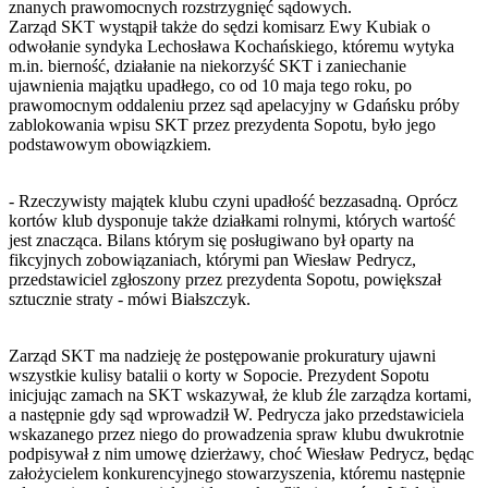
znanych prawomocnych rozstrzygnięć sądowych.
Zarząd SKT wystąpił także do sędzi komisarz Ewy Kubiak o
odwołanie syndyka Lechosława Kochańskiego, któremu wytyka
m.in. bierność, działanie na niekorzyść SKT i zaniechanie
ujawnienia majątku upadłego, co od 10 maja tego roku, po
prawomocnym oddaleniu przez sąd apelacyjny w Gdańsku próby
zablokowania wpisu SKT przez prezydenta Sopotu, było jego
podstawowym obowiązkiem.
- Rzeczywisty majątek klubu czyni upadłość bezzasadną. Oprócz
kortów klub dysponuje także działkami rolnymi, których wartość
jest znacząca. Bilans którym się posługiwano był oparty na
fikcyjnych zobowiązaniach, którymi pan Wiesław Pedrycz,
przedstawiciel zgłoszony przez prezydenta Sopotu, powiększał
sztucznie straty - mówi Białszczyk.
Zarząd SKT ma nadzieję że postępowanie prokuratury ujawni
wszystkie kulisy batalii o korty w Sopocie. Prezydent Sopotu
inicjując zamach na SKT wskazywał, że klub źle zarządza kortami,
a następnie gdy sąd wprowadził W. Pedrycza jako przedstawiciela
wskazanego przez niego do prowadzenia spraw klubu dwukrotnie
podpisywał z nim umowę dzierżawy, choć Wiesław Pedrycz, będąc
założycielem konkurencyjnego stowarzyszenia, któremu następnie