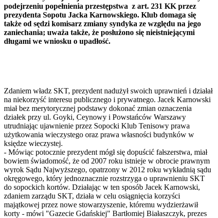
podejrzeniu popełnienia przestępstwa z art. 231 KK przez
prezydenta Sopotu Jacka Karnowskiego. Klub domaga się
także od sędzi komisarz zmiany syndyka ze względu na jego
zaniechania; uważa także, że posłużono się nieistniejącymi
długami we wniosku o upadłość.
Zdaniem władz SKT, prezydent nadużył swoich uprawnień i działał
na niekorzyść interesu publicznego i prywatnego. Jacek Karnowski
miał bez merytorycznej podstawy dokonać zmian oznaczenia
działek przy ul. Goyki, Ceynowy i Powstańców Warszawy
utrudniając ujawnienie przez Sopocki Klub Tenisowy prawa
użytkowania wieczystego oraz prawa własności budynków w
księdze wieczystej.
- Mówiąc potocznie prezydent mógł się dopuścić fałszerstwa, miał
bowiem świadomość, że od 2007 roku istnieje w obrocie prawnym
wyrok Sądu Najwyższego, opatrzony w 2012 roku wykładnią sądu
okręgowego, który jednoznacznie rozstrzyga o uprawnieniu SKT
do sopockich kortów. Działając w ten sposób Jacek Karnowski,
zdaniem zarządu SKT, działa w celu osiągnięcia korzyści
majątkowej przez nowe stowarzyszenie, któremu wydzierżawił
korty - mówi "Gazecie Gdańskiej" Bartłomiej Białaszczyk, prezes