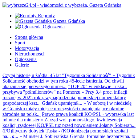
Reprinty
Gazeta Gdańska
Ogłoszenia
Strona główna
Sport
Motoryzacja
Nieruchomości
Ogłoszenia
Galerie
Czytaj historię u źródła. 45 lat "Tygodnika Solidarność"
»
Tygodnik
Solidarność obchodzi w tym roku 45-lecie istnienia. Od chwili
ukazania się pierwszego numer...
"TOP 20" w enklawie Tuska -
przybywa "półmilionerów" na Pomorzu
»
Przy 3,4 proc. inflacji
rocznej w 2025 roku, wynagrodzenia pomorskiej nomenklatury
gospodarczej kszt...
Gdańsk upamiętnił...
»
W sobotę i w niedzielę
w Gdańsku miały miejsce uroczystości upamiętniające okrutne
zbrodnie na polsk...
Prawo prawa koalicji KO/PSL - wyprawka last
minute dla minister
»
Zarząd woj. pomorskiego, kwintesencja
koalicji rządowej KO/PSL tuż przed powołaniem Jolanty Sobieran...
(PO)lityczny dobytek Tuska - (KO)lonizacja pomorskich szpitali
na... g...
»
Minister J. Sobierańska-Grenda, formalnie bezpartyjna, to