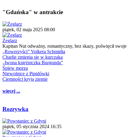
"Gdańska" w antrakcie
piątek, 02 maja 2025 08:00
Żeglarz
Kapitan Nut odważny, romantyczny, bez skazy, poświęcił swoje
„Rowerzyści” Volkera Schmidta
Charlie zmienia się w kurczaka
„Iwona księżniczka Burgunda”
Śpiew morza
Niewolnice z Pipidówki
Ciemności kryją ziemię
więcej ...
Rozrywka
piątek, 05 stycznia 2024 16:35