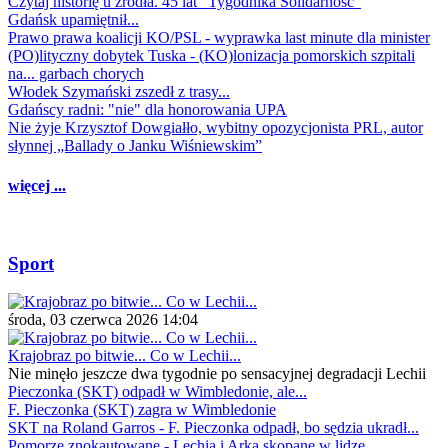
Czytaj historię u źródła. 45 lat "Tygodnika Solidarność"
Gdańsk upamiętnił...
Prawo prawa koalicji KO/PSL - wyprawka last minute dla minister
(PO)lityczny dobytek Tuska - (KO)lonizacja pomorskich szpitali
na... garbach chorych
Włodek Szymański zszedł z trasy...
Gdańscy radni: "nie" dla honorowania UPA
Nie żyje Krzysztof Dowgiałło, wybitny opozycjonista PRL, autor
słynnej „Ballady o Janku Wiśniewskim”
więcej ...
Sport
środa, 03 czerwca 2026 14:04
Krajobraz po bitwie... Co w Lechii...
Nie minęło jeszcze dwa tygodnie po sensacyjnej degradacji Lechii
Pieczonka (SKT) odpadł w Wimbledonie, ale...
F. Pieczonka (SKT) zagra w Wimbledonie
SKT na Roland Garros - F. Pieczonka odpadł, bo sędzia ukradł...
Pomorze znokautowane - Lechia i Arka skopane w lidze