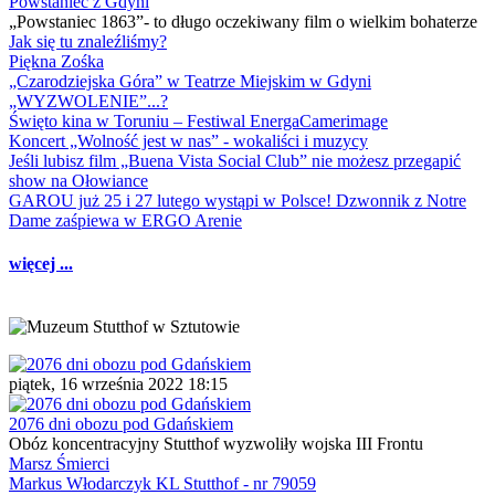
Powstaniec z Gdyni
„Powstaniec 1863”- to długo oczekiwany film o wielkim bohaterze
Jak się tu znaleźliśmy?
Piękna Zośka
„Czarodziejska Góra” w Teatrze Miejskim w Gdyni
„WYZWOLENIE”...?
Święto kina w Toruniu – Festiwal EnergaCamerimage
Koncert „Wolność jest w nas” - wokaliści i muzycy
Jeśli lubisz film „Buena Vista Social Club” nie możesz przegapić
show na Ołowiance
GAROU już 25 i 27 lutego wystąpi w Polsce! Dzwonnik z Notre
Dame zaśpiewa w ERGO Arenie
więcej ...
piątek, 16 września 2022 18:15
2076 dni obozu pod Gdańskiem
Obóz koncentracyjny Stutthof wyzwoliły wojska III Frontu
Marsz Śmierci
Markus Włodarczyk KL Stutthof - nr 79059