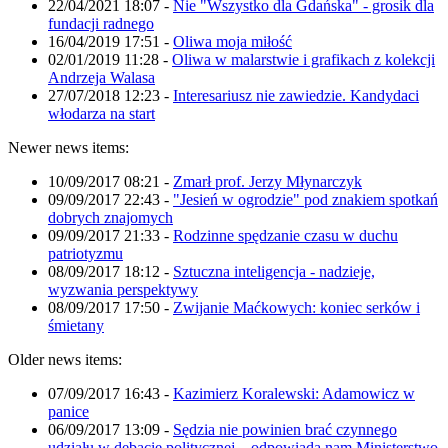
22/04/2021 18:07
-
Nie "Wszystko dla Gdańska" - grosik dla
fundacji radnego
16/04/2019 17:51
-
Oliwa moja miłość
02/01/2019 11:28
-
Oliwa w malarstwie i grafikach z kolekcji
Andrzeja Walasa
27/07/2018 12:23
-
Interesariusz nie zawiedzie. Kandydaci
włodarza na start
Newer news items:
10/09/2017 08:21
-
Zmarł prof. Jerzy Młynarczyk
09/09/2017 22:43
-
"Jesień w ogrodzie" pod znakiem spotkań
dobrych znajomych
09/09/2017 21:33
-
Rodzinne spędzanie czasu w duchu
patriotyzmu
08/09/2017 18:12
-
Sztuczna inteligencja - nadzieje,
wyzwania perspektywy
08/09/2017 17:50
-
Zwijanie Maćkowych: koniec serków i
śmietany
Older news items:
07/09/2017 16:43
-
Kazimierz Koralewski: Adamowicz w
panice
06/09/2017 13:09
-
Sędzia nie powinien brać czynnego
udziału w debacie politycznej – odpowiada nam Ministerstwo