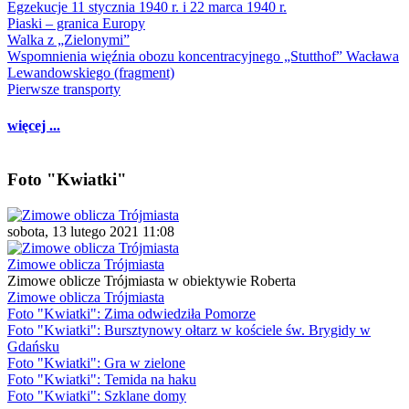
Egzekucje 11 stycznia 1940 r. i 22 marca 1940 r.
Piaski – granica Europy
Walka z „Zielonymi”
Wspomnienia więźnia obozu koncentracyjnego „Stutthof” Wacława
Lewandowskiego (fragment)
Pierwsze transporty
więcej ...
Foto "Kwiatki"
sobota, 13 lutego 2021 11:08
Zimowe oblicza Trójmiasta
Zimowe oblicze Trójmiasta w obiektywie Roberta
Zimowe oblicza Trójmiasta
Foto "Kwiatki": Zima odwiedziła Pomorze
Foto "Kwiatki": Bursztynowy ołtarz w kościele św. Brygidy w
Gdańsku
Foto "Kwiatki": Gra w zielone
Foto "Kwiatki": Temida na haku
Foto "Kwiatki": Szklane domy