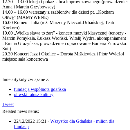
12.30 – 13.00 lekcja i pokaz tańca improwizowanego (prowadzenie:
Anna i Marcin Grzybowscy)
14.00 – 16.00 warsztaty z szablonów dla dzieci pt. „Kocham
Oliwę” (MAMYWENE)
16.00 Romeo i Julia (reż. Marzeny Nieczui-Urbańskiej, Teatr
Korkoro)
19.00 „Wielka sława to żart” - koncert muzyki klasycznej (tenorzy -
Marcin Pomykała, Łukasz Wroński, Witalij Wydra, akompaniament
- Emilia Grażyńska, prowadzenie i opracowanie Barbara Żurowska-
Sutt)
20.30 Koncert Jazz i Okolice – Dorota Miśkiewicz i Piotr Wyleżoł
miejsce: sala koncertowa
Inne artykuły związane z:
fundacja wspólnota gdańska
oliwski ratusz kultury
Tweet
Related news items:
22/12/2022 15:21
-
Wszystko dla Gdańska - milion dla
fundacji