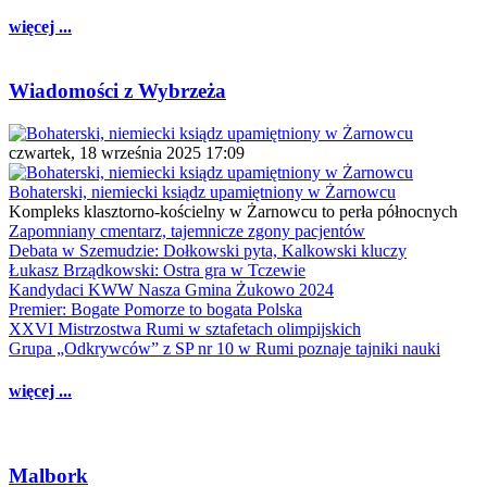
więcej ...
Wiadomości z Wybrzeża
czwartek, 18 września 2025 17:09
Bohaterski, niemiecki ksiądz upamiętniony w Żarnowcu
Kompleks klasztorno-kościelny w Żarnowcu to perła północnych
Zapomniany cmentarz, tajemnicze zgony pacjentów
Debata w Szemudzie: Dołkowski pyta, Kalkowski kluczy
Łukasz Brządkowski: Ostra gra w Tczewie
Kandydaci KWW Nasza Gmina Żukowo 2024
Premier: Bogate Pomorze to bogata Polska
XXVI Mistrzostwa Rumi w sztafetach olimpijskich
Grupa „Odkrywców” z SP nr 10 w Rumi poznaje tajniki nauki
więcej ...
Malbork