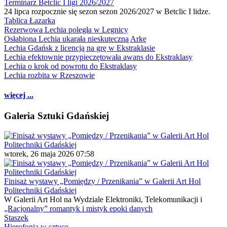
Terminarz Betclic I ligi 2026/2027
24 lipca rozpocznie się sezon sezon 2026/2027 w Betclic I lidze.
Tablica Łazarka
Rezerwowa Lechia poległa w Legnicy
Osłabiona Lechia ukarała nieskuteczną Arkę
Lechia Gdańsk z licencją na grę w Ekstraklasie
Lechia efektownie przypieczętowała awans do Ekstraklasy
Lechia o krok od powrotu do Ekstraklasy
Lechia rozbita w Rzeszowie
więcej ...
Galeria Sztuki Gdańskiej
wtorek, 26 maja 2026 07:58
Finisaż wystawy „Pomiędzy / Przenikania” w Galerii Art Hol
Politechniki Gdańskiej
W Galerii Art Hol na Wydziale Elektroniki, Telekomunikacji i
„Racjonalny” romantyk i mistyk epoki danych
Staszek
Hierofonia w sztuce