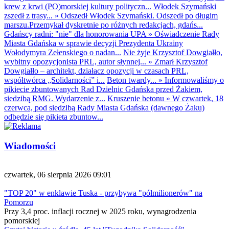
krew z krwi (PO)morskiej kultury polityczn...
Włodek Szymański
zszedł z trasy...
»
Odszedł Włodek Szymański. Odszedł po długim
marszu.Przemykał dyskretnie po różnych redakcjach, gdańs...
Gdańscy radni: "nie" dla honorowania UPA
»
Oświadczenie Rady
Miasta Gdańska w sprawie decyzji Prezydenta Ukrainy
Wołodymyra Zełenskiego o nadan...
Nie żyje Krzysztof Dowgiałło,
wybitny opozycjonista PRL, autor słynnej...
»
Zmarł Krzysztof
Dowgiałło – architekt, działacz opozycji w czasach PRL,
współtwórca „Solidarności” i...
Beton twardy...
»
Informowaliśmy o
pikiecie zbuntowanych Rad Dzielnic Gdańska przed Żakiem,
siedzibą RMG. Wydarzenie z...
Kruszenie betonu
»
W czwartek, 18
czerwca, pod siedzibą Rady Miasta Gdańska (dawnego Żaku)
odbędzie się pikieta zbuntow...
Wiadomości
czwartek, 06 sierpnia 2026 09:01
"TOP 20" w enklawie Tuska - przybywa "półmilionerów" na
Pomorzu
Przy 3,4 proc. inflacji rocznej w 2025 roku, wynagrodzenia
pomorskiej