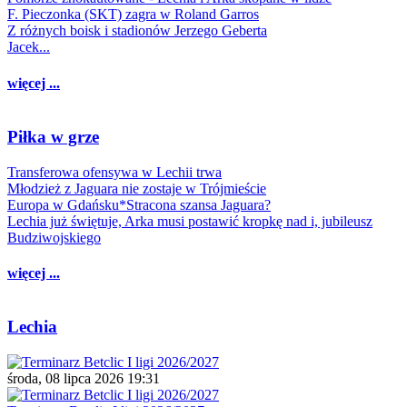
F. Pieczonka (SKT) zagra w Roland Garros
Z różnych boisk i stadionów Jerzego Geberta
Jacek...
więcej ...
Piłka w grze
Transferowa ofensywa w Lechii trwa
Młodzież z Jaguara nie zostaje w Trójmieście
Europa w Gdańsku*Stracona szansa Jaguara?
Lechia już świętuje, Arka musi postawić kropkę nad i, jubileusz
Budziwojskiego
więcej ...
Lechia
środa, 08 lipca 2026 19:31