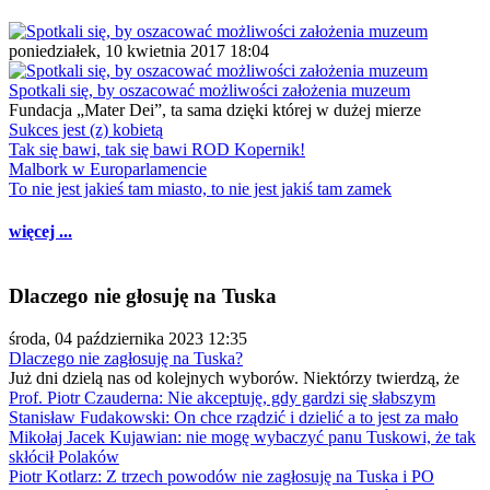
poniedziałek, 10 kwietnia 2017 18:04
Spotkali się, by oszacować możliwości założenia muzeum
Fundacja „Mater Dei”, ta sama dzięki której w dużej mierze
Sukces jest (z) kobietą
Tak się bawi, tak się bawi ROD Kopernik!
Malbork w Europarlamencie
To nie jest jakieś tam miasto, to nie jest jakiś tam zamek
więcej ...
Dlaczego nie głosuję na Tuska
środa, 04 października 2023 12:35
Dlaczego nie zagłosuję na Tuska?
Już dni dzielą nas od kolejnych wyborów. Niektórzy twierdzą, że
Prof. Piotr Czauderna: Nie akceptuję, gdy gardzi się słabszym
Stanisław Fudakowski: On chce rządzić i dzielić a to jest za mało
Mikołaj Jacek Kujawian: nie mogę wybaczyć panu Tuskowi, że tak
skłócił Polaków
Piotr Kotlarz: Z trzech powodów nie zagłosuję na Tuska i PO