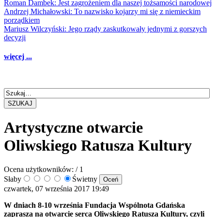
Roman Dambek: Jest zagrożeniem dla naszej tożsamości narodowej
Andrzej Michałowski: To nazwisko kojarzy mi się z niemieckim
porządkiem
Mariusz Wilczyński: Jego rządy zaskutkowały jednymi z gorszych
decyzji
więcej ...
SZUKAJ
Artystyczne otwarcie
Oliwskiego Ratusza Kultury
Ocena użytkowników:
/ 1
Słaby
Świetny
czwartek, 07 września 2017 19:49
W dniach 8-10 września Fundacja Wspólnota Gdańska
zaprasza na otwarcie serca Oliwskiego Ratusza Kultury, czyli