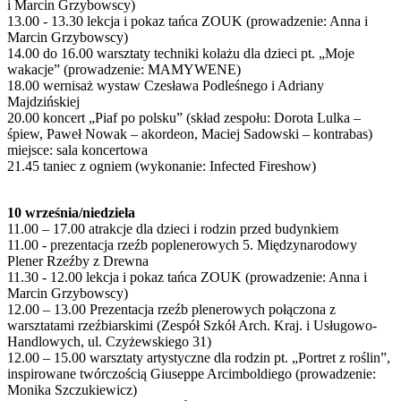
i Marcin Grzybowscy)
13.00 - 13.30 lekcja i pokaz tańca ZOUK (prowadzenie: Anna i
Marcin Grzybowscy)
14.00 do 16.00 warsztaty techniki kolażu dla dzieci pt. „Moje
wakacje” (prowadzenie: MAMYWENE)
18.00 wernisaż wystaw Czesława Podleśnego i Adriany
Majdzińskiej
20.00 koncert „Piaf po polsku” (skład zespołu: Dorota Lulka –
śpiew, Paweł Nowak – akordeon, Maciej Sadowski – kontrabas)
miejsce: sala koncertowa
21.45 taniec z ogniem (wykonanie: Infected Fireshow)
10 września/niedziela
11.00 – 17.00 atrakcje dla dzieci i rodzin przed budynkiem
11.00 - prezentacja rzeźb poplenerowych 5. Międzynarodowy
Plener Rzeźby z Drewna
11.30 - 12.00 lekcja i pokaz tańca ZOUK (prowadzenie: Anna i
Marcin Grzybowscy)
12.00 – 13.00 Prezentacja rzeźb plenerowych połączona z
warsztatami rzeźbiarskimi (Zespół Szkół Arch. Kraj. i Usługowo-
Handlowych, ul. Czyżewskiego 31)
12.00 – 15.00 warsztaty artystyczne dla rodzin pt. „Portret z roślin”,
inspirowane twórczością Giuseppe Arcimboldiego (prowadzenie:
Monika Szczukiewicz)