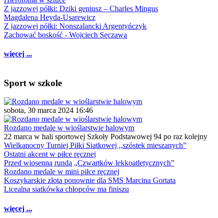
Z jazzowej półki: Dziki geniusz – Charles Mingus
Magdalena Heyda-Usarewicz
Z jazzowej półki: Nonszalancki Argentyńczyk
Zachować boskość - Wojciech Sęczawa
więcej ...
Sport w szkole
sobota, 30 marca 2024 16:46
Rozdano medale w wioślarstwie halowym
22 marca w hali sportowej Szkoły Podstawowej 94 po raz kolejny
Wielkanocny Turniej Piłki Siatkowej ,,szóstek mieszanych”
Ostatni akcent w piłce ręcznej
Przed wiosenną rundą „Czwartków lekkoatletycznych”
Rozdano medale w mini piłce ręcznej
Koszykarskie złota ponownie dla SMS Marcina Gortata
Licealna siatkówka chłopców ma finiszu
więcej ...