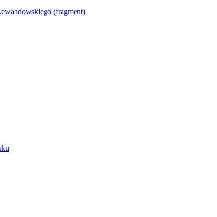
Lewandowskiego (fragment)
sku