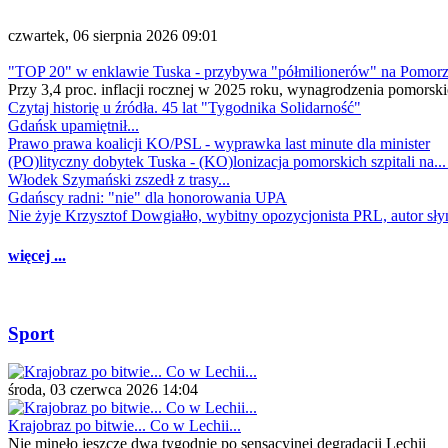
czwartek, 06 sierpnia 2026 09:01
"TOP 20" w enklawie Tuska - przybywa "półmilionerów" na Pomor
Przy 3,4 proc. inflacji rocznej w 2025 roku, wynagrodzenia pomorski
Czytaj historię u źródła. 45 lat "Tygodnika Solidarność"
Gdańsk upamiętnił...
Prawo prawa koalicji KO/PSL - wyprawka last minute dla minister
(PO)lityczny dobytek Tuska - (KO)lonizacja pomorskich szpitali na..
Włodek Szymański zszedł z trasy...
Gdańscy radni: "nie" dla honorowania UPA
Nie żyje Krzysztof Dowgiałło, wybitny opozycjonista PRL, autor sł
więcej ...
Sport
środa, 03 czerwca 2026 14:04
Krajobraz po bitwie... Co w Lechii...
Nie minęło jeszcze dwa tygodnie po sensacyjnej degradacji Lechii