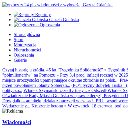
Reprinty
Gazeta Gdańska
Ogłoszenia
Strona główna
Sport
Motoryzacja
Nieruchomości
Ogłoszenia
Galerie
Czytaj historię u źródła. 45 lat "Tygodnika Solidarność"
»
Tygodnik S
"półmilionerów" na Pomorzu
»
Przy 3,4 proc. inflacji rocznej w 20
miejsce uroczystości upamiętniające okrutne zbrodnie na polsk...
Praw
przed powołaniem Jolanty Sobieran...
(PO)lityczny dobytek Tuska - (K
polityczn...
Włodek Szymański zszedł z trasy...
»
Odszedł Włodek Szy
Oświadczenie Rady Miasta Gdańska w sprawie decyzji Prezydenta U
Dowgiałło – architekt, działacz opozycji w czasach PRL, współtwórca 
Wydarzenie z...
Kruszenie betonu
»
W czwartek, 18 czerwca, pod sie
Wiadomości