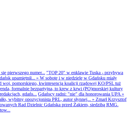
 się pierwszego numer...
"TOP 20" w enklawie Tuska - przybywa
dańsk upamiętnił...
»
W sobotę i w niedzielę w Gdańsku miały
d woj. pomorskiego, kwintesencja koalicji rządowej KO/PSL tuż
renda, formalnie bezpartyjna, to krew z krwi (PO)morskiej kultury
edakcjach, gdańs...
Gdańscy radni: "nie" dla honorowania UPA
»
ło, wybitny opozycjonista PRL, autor słynnej...
»
Zmarł Krzysztof
ntowanych Rad Dzielnic Gdańska przed Żakiem, siedzibą RMG.
tow...