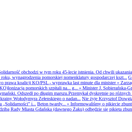
olidarność obchodzi w tym roku 45-lecie istnienia. Od chwili ukazania
25 roku, wynagrodzenia pomorskiej nomenklatury gospodarczej kszt...
G
o prawa koalicji KO/PSL - wyprawka last minute dla minister
»
Zarzą
O)lonizacja pomorskich szpitali na... g...
»
Minister J. Sobierańska-G
mański. Odszedł po długim marszu.Przemykał dyskretnie po różnych r
krainy Wołodymyra Zełenskiego o nadan...
Nie żyje Krzysztof Dowgiał
„Solidarności” i...
Beton twardy...
»
Informowaliśmy o pikiecie zbu
dzibą Rady Miasta Gdańska (dawnego Żaku) odbędzie się pikieta zbun