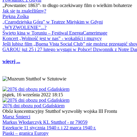
„Powstaniec 1863”- to długo oczekiwany film o wielkim bohaterze
Jak się tu znaleźliśmy?
Piękna Zośka
„Czarodziejska Góra” w Teatrze Miejskim w Gdyni
„WYZWOLENIE”...?
Święto kina w Toruniu – Festiwal EnergaCamerimage
Koncert „Wolność jest w nas” - wokaliści i muzycy
Jeśli lubisz film „Buena Vista Social Club” nie możesz przegapić s
GAROU już 25 i 27 lutego wystąpi w Polsce! Dzwonnik z Notre 
więcej ...
piątek, 16 września 2022 18:15
2076 dni obozu pod Gdańskiem
Obóz koncentracyjny Stutthof wyzwoliły wojska III Frontu
Marsz Śmierci
Markus Włodarczyk KL Stutthof - nr 79059
Egzekucje 11 stycznia 1940 r. i 22 marca 1940 r.
Piaski – granica Europy