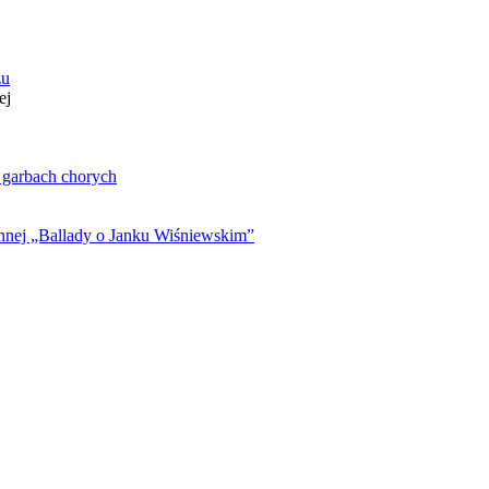
zu
ej
. garbach chorych
ynnej „Ballady o Janku Wiśniewskim”