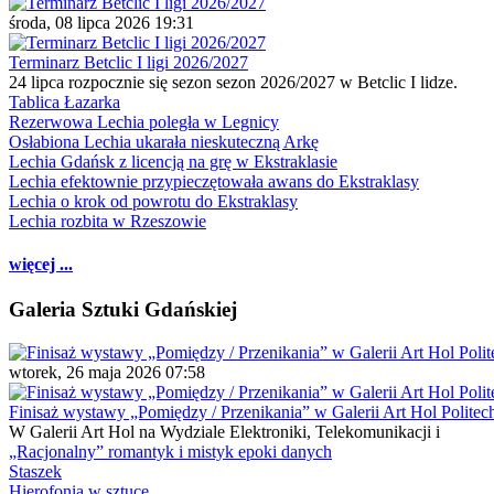
środa, 08 lipca 2026 19:31
Terminarz Betclic I ligi 2026/2027
24 lipca rozpocznie się sezon sezon 2026/2027 w Betclic I lidze.
Tablica Łazarka
Rezerwowa Lechia poległa w Legnicy
Osłabiona Lechia ukarała nieskuteczną Arkę
Lechia Gdańsk z licencją na grę w Ekstraklasie
Lechia efektownie przypieczętowała awans do Ekstraklasy
Lechia o krok od powrotu do Ekstraklasy
Lechia rozbita w Rzeszowie
więcej ...
Galeria Sztuki Gdańskiej
wtorek, 26 maja 2026 07:58
Finisaż wystawy „Pomiędzy / Przenikania” w Galerii Art Hol Politec
W Galerii Art Hol na Wydziale Elektroniki, Telekomunikacji i
„Racjonalny” romantyk i mistyk epoki danych
Staszek
Hierofonia w sztuce