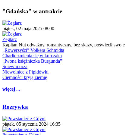
"Gdańska" w antrakcie
piątek, 02 maja 2025 08:00
Żeglarz
Kapitan Nut odważny, romantyczny, bez skazy, poświęcił swoje
„Rowerzyści” Volkera Schmidta
Charlie zmienia się w kurczaka
„Iwona księżniczka Burgunda”
Śpiew morza
Niewolnice z Pipidówki
Ciemności kryją ziemię
więcej ...
Rozrywka
piątek, 05 stycznia 2024 16:35
Powstaniec z Gdyni