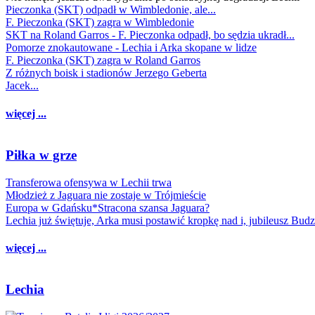
Pieczonka (SKT) odpadł w Wimbledonie, ale...
F. Pieczonka (SKT) zagra w Wimbledonie
SKT na Roland Garros - F. Pieczonka odpadł, bo sędzia ukradł...
Pomorze znokautowane - Lechia i Arka skopane w lidze
F. Pieczonka (SKT) zagra w Roland Garros
Z różnych boisk i stadionów Jerzego Geberta
Jacek...
więcej ...
Piłka w grze
Transferowa ofensywa w Lechii trwa
Młodzież z Jaguara nie zostaje w Trójmieście
Europa w Gdańsku*Stracona szansa Jaguara?
Lechia już świętuje, Arka musi postawić kropkę nad i, jubileusz Bud
więcej ...
Lechia