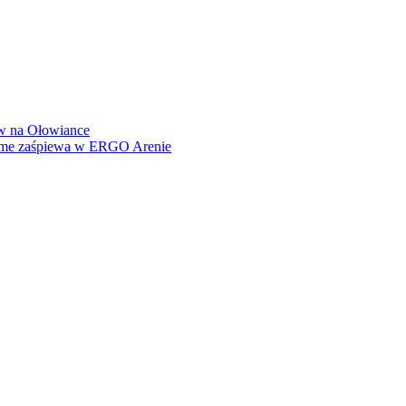
how na Ołowiance
Dame zaśpiewa w ERGO Arenie