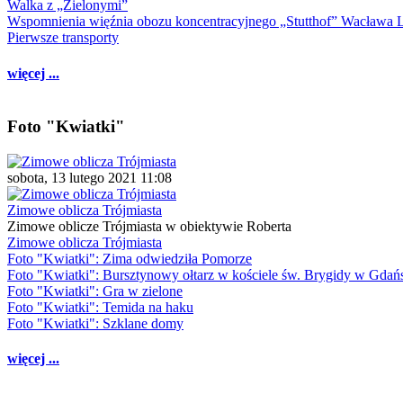
Walka z „Zielonymi”
Wspomnienia więźnia obozu koncentracyjnego „Stutthof” Wacława 
Pierwsze transporty
więcej ...
Foto "Kwiatki"
sobota, 13 lutego 2021 11:08
Zimowe oblicza Trójmiasta
Zimowe oblicze Trójmiasta w obiektywie Roberta
Zimowe oblicza Trójmiasta
Foto "Kwiatki": Zima odwiedziła Pomorze
Foto "Kwiatki": Bursztynowy ołtarz w kościele św. Brygidy w Gdań
Foto "Kwiatki": Gra w zielone
Foto "Kwiatki": Temida na haku
Foto "Kwiatki": Szklane domy
więcej ...