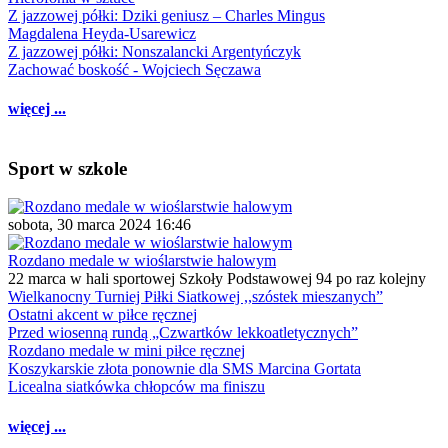
Z jazzowej półki: Dziki geniusz – Charles Mingus
Magdalena Heyda-Usarewicz
Z jazzowej półki: Nonszalancki Argentyńczyk
Zachować boskość - Wojciech Sęczawa
więcej ...
Sport w szkole
sobota, 30 marca 2024 16:46
Rozdano medale w wioślarstwie halowym
22 marca w hali sportowej Szkoły Podstawowej 94 po raz kolejny
Wielkanocny Turniej Piłki Siatkowej ,,szóstek mieszanych”
Ostatni akcent w piłce ręcznej
Przed wiosenną rundą „Czwartków lekkoatletycznych”
Rozdano medale w mini piłce ręcznej
Koszykarskie złota ponownie dla SMS Marcina Gortata
Licealna siatkówka chłopców ma finiszu
więcej ...