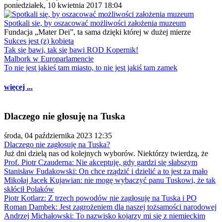
poniedziałek, 10 kwietnia 2017 18:04
Spotkali się, by oszacować możliwości założenia muzeum
Fundacja „Mater Dei”, ta sama dzięki której w dużej mierze
Sukces jest (z) kobietą
Tak się bawi, tak się bawi ROD Kopernik!
Malbork w Europarlamencie
To nie jest jakieś tam miasto, to nie jest jakiś tam zamek
więcej ...
Dlaczego nie głosuję na Tuska
środa, 04 października 2023 12:35
Dlaczego nie zagłosuję na Tuska?
Już dni dzielą nas od kolejnych wyborów. Niektórzy twierdzą, że
Prof. Piotr Czauderna: Nie akceptuję, gdy gardzi się słabszym
Stanisław Fudakowski: On chce rządzić i dzielić a to jest za mało
Mikołaj Jacek Kujawian: nie mogę wybaczyć panu Tuskowi, że tak
skłócił Polaków
Piotr Kotlarz: Z trzech powodów nie zagłosuję na Tuska i PO
Roman Dambek: Jest zagrożeniem dla naszej tożsamości narodowej
Andrzej Michałowski: To nazwisko kojarzy mi się z niemieckim