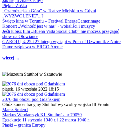
Jak się tu znaleźliśmy?
Piękna Zośka
„Czarodziejska Góra” w Teatrze Miejskim w Gdyni
„WYZWOLENIE”...?
Święto kina w Toruniu – Festiwal EnergaCamerimage
Koncert „Wolność jest w nas” - wokaliści i muzycy
Jeśli lubisz film „Buena Vista Social Club” nie możesz przegapić
show na Ołowiance
GAROU już 25 i 27 lutego wystąpi w Polsce! Dzwonnik z Notre
Dame zaśpiewa w ERGO Arenie
więcej ...
piątek, 16 września 2022 18:15
2076 dni obozu pod Gdańskiem
Obóz koncentracyjny Stutthof wyzwoliły wojska III Frontu
Marsz Śmierci
Markus Włodarczyk KL Stutthof - nr 79059
Egzekucje 11 stycznia 1940 r. i 22 marca 1940 r.
Piaski – granica Europy