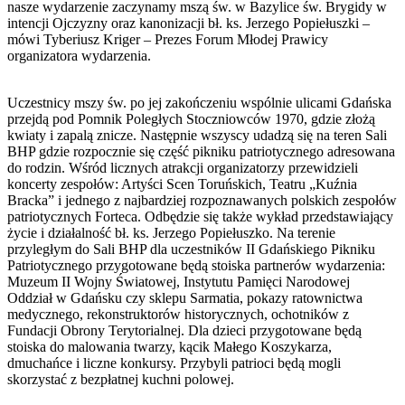
nasze wydarzenie zaczynamy mszą św. w Bazylice św. Brygidy w
intencji Ojczyzny oraz kanonizacji bł. ks. Jerzego Popiełuszki –
mówi Tyberiusz Kriger – Prezes Forum Młodej Prawicy
organizatora wydarzenia.
Uczestnicy mszy św. po jej zakończeniu wspólnie ulicami Gdańska
przejdą pod Pomnik Poległych Stoczniowców 1970, gdzie złożą
kwiaty i zapalą znicze. Następnie wszyscy udadzą się na teren Sali
BHP gdzie rozpocznie się część pikniku patriotycznego adresowana
do rodzin. Wśród licznych atrakcji organizatorzy przewidzieli
koncerty zespołów: Artyści Scen Toruńskich, Teatru „Kuźnia
Bracka” i jednego z najbardziej rozpoznawanych polskich zespołów
patriotycznych Forteca. Odbędzie się także wykład przedstawiający
życie i działalność bł. ks. Jerzego Popiełuszko. Na terenie
przyległym do Sali BHP dla uczestników II Gdańskiego Pikniku
Patriotycznego przygotowane będą stoiska partnerów wydarzenia:
Muzeum II Wojny Światowej, Instytutu Pamięci Narodowej
Oddział w Gdańsku czy sklepu Sarmatia, pokazy ratownictwa
medycznego, rekonstruktorów historycznych, ochotników z
Fundacji Obrony Terytorialnej. Dla dzieci przygotowane będą
stoiska do malowania twarzy, kącik Małego Koszykarza,
dmuchańce i liczne konkursy. Przybyli patrioci będą mogli
skorzystać z bezpłatnej kuchni polowej.