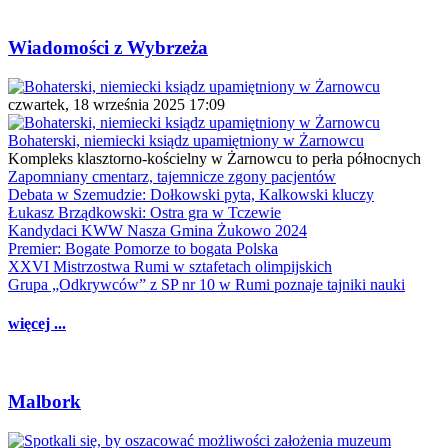
Wiadomości z Wybrzeża
czwartek, 18 września 2025 17:09
Bohaterski, niemiecki ksiądz upamiętniony w Żarnowcu
Kompleks klasztorno-kościelny w Żarnowcu to perła północnych
Zapomniany cmentarz, tajemnicze zgony pacjentów
Debata w Szemudzie: Dołkowski pyta, Kalkowski kluczy
Łukasz Brządkowski: Ostra gra w Tczewie
Kandydaci KWW Nasza Gmina Żukowo 2024
Premier: Bogate Pomorze to bogata Polska
XXVI Mistrzostwa Rumi w sztafetach olimpijskich
Grupa „Odkrywców” z SP nr 10 w Rumi poznaje tajniki nauki
więcej ...
Malbork