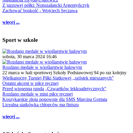
Z jazzowej półki: Nonszalancki Argentyńczyk
Zachować boskość - Wojciech Sęczawa
więcej ...
Sport w szkole
sobota, 30 marca 2024 16:46
Rozdano medale w wioślarstwie halowym
22 marca w hali sportowej Szkoły Podstawowej 94 po raz kolejny
Wielkanocny Turniej Piłki Siatkowej ,,szóstek mieszanych”
Ostatni akcent w piłce ręcznej
Przed wiosenną rundą „Czwartków lekkoatletycznych”
Rozdano medale w mini piłce ręcznej
Koszykarskie złota ponownie dla SMS Marcina Gortata
Licealna siatkówka chłopców ma finiszu
więcej ...