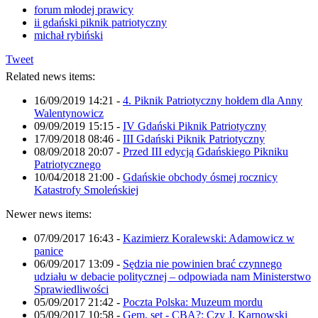
forum młodej prawicy
ii gdański piknik patriotyczny
michał rybiński
Tweet
Related news items:
16/09/2019 14:21
-
4. Piknik Patriotyczny hołdem dla Anny
Walentynowicz
09/09/2019 15:15
-
IV Gdański Piknik Patriotyczny
17/09/2018 08:46
-
III Gdański Piknik Patriotyczny
08/09/2018 20:07
-
Przed III edycją Gdańskiego Pikniku
Patriotycznego
10/04/2018 21:00
-
Gdańskie obchody ósmej rocznicy
Katastrofy Smoleńskiej
Newer news items:
07/09/2017 16:43
-
Kazimierz Koralewski: Adamowicz w
panice
06/09/2017 13:09
-
Sędzia nie powinien brać czynnego
udziału w debacie politycznej – odpowiada nam Ministerstwo
Sprawiedliwości
05/09/2017 21:42
-
Poczta Polska: Muzeum mordu
05/09/2017 10:58
-
Gem, set - CBA?: Czy J. Karnowski