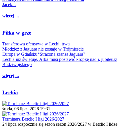
Jacek...
więcej ...
Piłka w grze
Transferowa ofensywa w Lechii trwa
Młodzież z Jaguara nie zostaje w Trójmieście
Europa w Gdańsku*Stracona szansa Jaguara?
Lechia już świętuje, Arka musi postawić kropkę nad i, jubileusz
Budziwojskiego
więcej ...
Lechia
środa, 08 lipca 2026 19:31
Terminarz Betclic I ligi 2026/2027
24 lipca rozpocznie się sezon sezon 2026/2027 w Betclic I lidze.