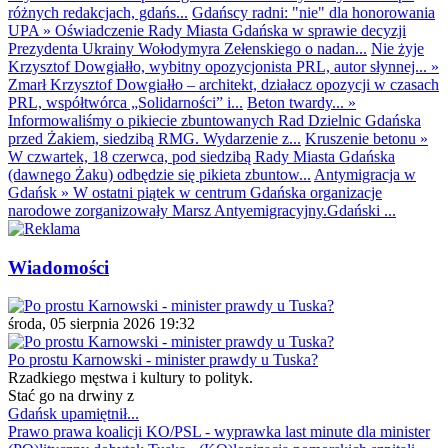
różnych redakcjach, gdańs...
Gdańscy radni: "nie" dla honorowania
UPA
»
Oświadczenie Rady Miasta Gdańska w sprawie decyzji
Prezydenta Ukrainy Wołodymyra Zełenskiego o nadan...
Nie żyje
Krzysztof Dowgiałło, wybitny opozycjonista PRL, autor słynnej...
»
Zmarł Krzysztof Dowgiałło – architekt, działacz opozycji w czasach
PRL, współtwórca „Solidarności” i...
Beton twardy...
»
Informowaliśmy o pikiecie zbuntowanych Rad Dzielnic Gdańska
przed Żakiem, siedzibą RMG. Wydarzenie z...
Kruszenie betonu
»
W czwartek, 18 czerwca, pod siedzibą Rady Miasta Gdańska
(dawnego Żaku) odbędzie się pikieta zbuntow...
Antymigracja w
Gdańsk
»
W ostatni piątek w centrum Gdańska organizacje
narodowe zorganizowały Marsz Antyemigracyjny.Gdański ...
Wiadomości
środa, 05 sierpnia 2026 19:32
Po prostu Karnowski - minister prawdy u Tuska?
Rzadkiego męstwa i kultury to polityk.
Stać go na drwiny z
Gdańsk upamiętnił...
Prawo prawa koalicji KO/PSL - wyprawka last minute dla minister