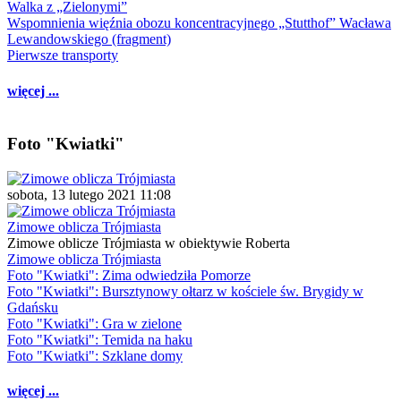
Walka z „Zielonymi”
Wspomnienia więźnia obozu koncentracyjnego „Stutthof” Wacława
Lewandowskiego (fragment)
Pierwsze transporty
więcej ...
Foto "Kwiatki"
sobota, 13 lutego 2021 11:08
Zimowe oblicza Trójmiasta
Zimowe oblicze Trójmiasta w obiektywie Roberta
Zimowe oblicza Trójmiasta
Foto "Kwiatki": Zima odwiedziła Pomorze
Foto "Kwiatki": Bursztynowy ołtarz w kościele św. Brygidy w
Gdańsku
Foto "Kwiatki": Gra w zielone
Foto "Kwiatki": Temida na haku
Foto "Kwiatki": Szklane domy
więcej ...