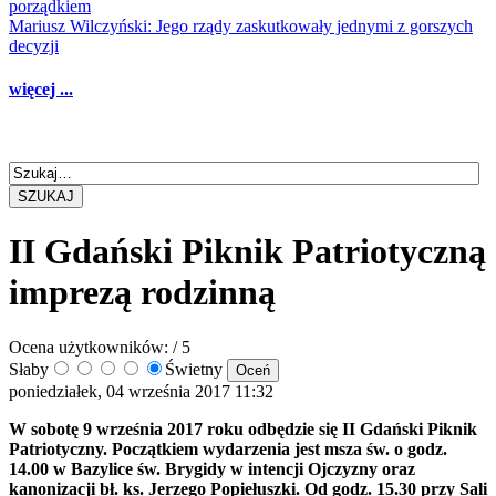
porządkiem
Mariusz Wilczyński: Jego rządy zaskutkowały jednymi z gorszych
decyzji
więcej ...
SZUKAJ
II Gdański Piknik Patriotyczną
imprezą rodzinną
Ocena użytkowników:
/ 5
Słaby
Świetny
poniedziałek, 04 września 2017 11:32
W sobotę 9 września 2017 roku odbędzie się II Gdański Piknik
Patriotyczny. Początkiem wydarzenia jest msza św. o godz.
14.00 w Bazylice św. Brygidy w intencji Ojczyzny oraz
kanonizacji bł. ks. Jerzego Popiełuszki. Od godz. 15.30 przy Sali