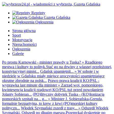
Reprinty
Gazeta Gdańska
Ogłoszenia
Strona główna
Sport
Motoryzacja
Nieruchomości
Ogłoszenia
Galerie
Po prostu Karnowski - minister prawdy u Tuska?
»
Rzadkiego
męstwa i kultury to polityk.Stać go na drwiny z własnej przełożonej,
konstytucyjnej minist...
Gdańsk upamiętnił...
»
W sobotę i w
niedzielę w Gdańsku miały miejsce uroczystości upamiętniające
okrutne zbrodnie na polsk...
Prawo prawa koalicji KO/PSL -
wyprawka last minute dla minister
»
Zarząd woj. pomorskiego,
kwintesencja koalicji rządowej KO/PSL tuż przed powołaniem
Jolanty Sobieran...
(PO)lityczny dobytek Tuska - (KO)lonizacja
pomorskich szpitali na... g...
»
Minister J. Sobierańska-Grenda,
formalnie bezpartyjna, to krew z krwi (PO)morskiej kultury
polityczn...
Włodek Szymański zszedł z trasy...
»
Odszedł Włodek
Szymański. Odszedł po długim marszu.Przemykał dyskretnie po