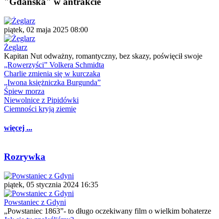
"Gdańska" w antrakcie
piątek, 02 maja 2025 08:00
Żeglarz
Kapitan Nut odważny, romantyczny, bez skazy, poświęcił swoje
„Rowerzyści” Volkera Schmidta
Charlie zmienia się w kurczaka
„Iwona księżniczka Burgunda”
Śpiew morza
Niewolnice z Pipidówki
Ciemności kryją ziemię
więcej ...
Rozrywka
piątek, 05 stycznia 2024 16:35
Powstaniec z Gdyni
„Powstaniec 1863”- to długo oczekiwany film o wielkim bohaterze