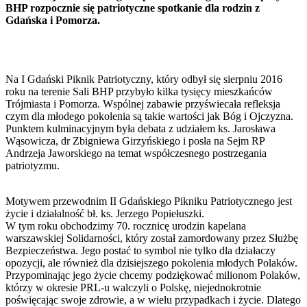
BHP rozpocznie się patriotyczne spotkanie dla rodzin z
Gdańska i Pomorza.
Na I Gdański Piknik Patriotyczny, który odbył się sierpniu 2016
roku na terenie Sali BHP przybyło kilka tysięcy mieszkańców
Trójmiasta i Pomorza. Wspólnej zabawie przyświecała refleksja
czym dla młodego pokolenia są takie wartości jak Bóg i Ojczyzna.
Punktem kulminacyjnym była debata z udziałem ks. Jarosława
Wąsowicza, dr Zbigniewa Girzyńskiego i posła na Sejm RP
Andrzeja Jaworskiego na temat współczesnego postrzegania
patriotyzmu.
Motywem przewodnim II Gdańskiego Pikniku Patriotycznego jest
życie i działalność bł. ks. Jerzego Popiełuszki.
W tym roku obchodzimy 70. rocznicę urodzin kapelana
warszawskiej Solidarności, który został zamordowany przez Służbę
Bezpieczeństwa. Jego postać to symbol nie tylko dla działaczy
opozycji, ale również dla dzisiejszego pokolenia młodych Polaków.
Przypominając jego życie chcemy podziękować milionom Polaków,
którzy w okresie PRL-u walczyli o Polskę, niejednokrotnie
poświęcając swoje zdrowie, a w wielu przypadkach i życie. Dlatego