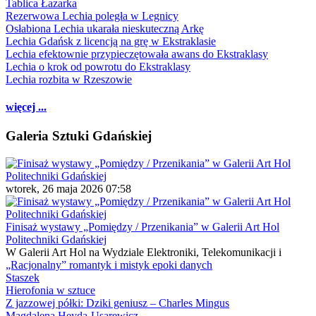
Tablica Łazarka
Rezerwowa Lechia poległa w Legnicy
Osłabiona Lechia ukarała nieskuteczną Arkę
Lechia Gdańsk z licencją na grę w Ekstraklasie
Lechia efektownie przypieczętowała awans do Ekstraklasy
Lechia o krok od powrotu do Ekstraklasy
Lechia rozbita w Rzeszowie
więcej ...
Galeria Sztuki Gdańskiej
wtorek, 26 maja 2026 07:58
Finisaż wystawy „Pomiędzy / Przenikania” w Galerii Art Hol
Politechniki Gdańskiej
W Galerii Art Hol na Wydziale Elektroniki, Telekomunikacji i
„Racjonalny” romantyk i mistyk epoki danych
Staszek
Hierofonia w sztuce
Z jazzowej półki: Dziki geniusz – Charles Mingus
Magdalena Heyda-Usarewicz