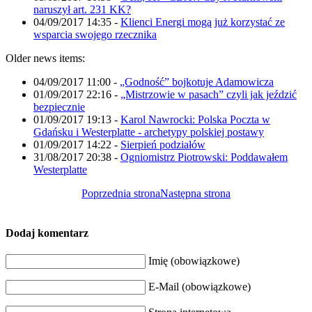
naruszył art. 231 KK?
04/09/2017 14:35
-
Klienci Energi mogą już korzystać ze
wsparcia swojego rzecznika
Older news items:
04/09/2017 11:00
-
„Godność” bojkotuje Adamowicza
01/09/2017 22:16
-
„Mistrzowie w pasach” czyli jak jeździć
bezpiecznie
01/09/2017 19:13
-
Karol Nawrocki: Polska Poczta w
Gdańsku i Westerplatte - archetypy polskiej postawy
01/09/2017 14:22
-
Sierpień podziałów
31/08/2017 20:38
-
Ogniomistrz Piotrowski: Poddawałem
Westerplatte
Poprzednia strona
Następna strona
Dodaj komentarz
Imię (obowiązkowe)
E-Mail (obowiązkowe)