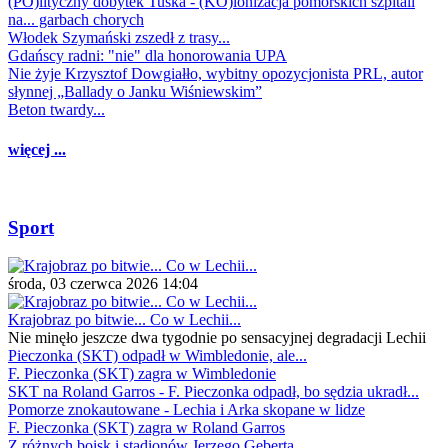
(PO)lityczny dobytek Tuska - (KO)lonizacja pomorskich szpitali
na... garbach chorych
Włodek Szymański zszedł z trasy...
Gdańscy radni: "nie" dla honorowania UPA
Nie żyje Krzysztof Dowgiałło, wybitny opozycjonista PRL, autor
słynnej „Ballady o Janku Wiśniewskim”
Beton twardy...
więcej ...
Sport
środa, 03 czerwca 2026 14:04
Krajobraz po bitwie... Co w Lechii...
Nie minęło jeszcze dwa tygodnie po sensacyjnej degradacji Lechii
Pieczonka (SKT) odpadł w Wimbledonie, ale...
F. Pieczonka (SKT) zagra w Wimbledonie
SKT na Roland Garros - F. Pieczonka odpadł, bo sędzia ukradł...
Pomorze znokautowane - Lechia i Arka skopane w lidze
F. Pieczonka (SKT) zagra w Roland Garros
Z różnych boisk i stadionów Jerzego Geberta