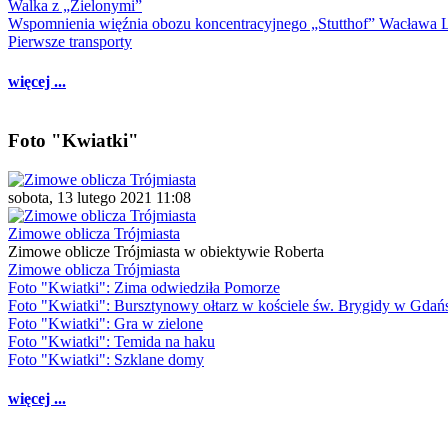
Walka z „Zielonymi”
Wspomnienia więźnia obozu koncentracyjnego „Stutthof” Wacława 
Pierwsze transporty
więcej ...
Foto "Kwiatki"
sobota, 13 lutego 2021 11:08
Zimowe oblicza Trójmiasta
Zimowe oblicze Trójmiasta w obiektywie Roberta
Zimowe oblicza Trójmiasta
Foto "Kwiatki": Zima odwiedziła Pomorze
Foto "Kwiatki": Bursztynowy ołtarz w kościele św. Brygidy w Gdań
Foto "Kwiatki": Gra w zielone
Foto "Kwiatki": Temida na haku
Foto "Kwiatki": Szklane domy
więcej ...