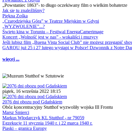
„Powstaniec 1863”- to długo oczekiwany film o wielkim bohaterze
Jak się tu znaleźliśmy?
Piękna Zośka
„Czarodziejska Góra” w Teatrze Miejskim w Gdyni
„WYZWOLENIE”...?
Święto kina w Toruniu – Festiwal EnergaCamerimage
Koncert „Wolność jest w nas” - wokaliści i muzycy
Jeśli lubisz film „Buena Vista Social Club” nie możesz przegapić s
GAROU już 25 i 27 lutego wystąpi w Polsce! Dzwonnik z Notre 
więcej ...
piątek, 16 września 2022 18:15
2076 dni obozu pod Gdańskiem
Obóz koncentracyjny Stutthof wyzwoliły wojska III Frontu
Marsz Śmierci
Markus Włodarczyk KL Stutthof - nr 79059
Egzekucje 11 stycznia 1940 r. i 22 marca 1940 r.
Piaski – granica Europy