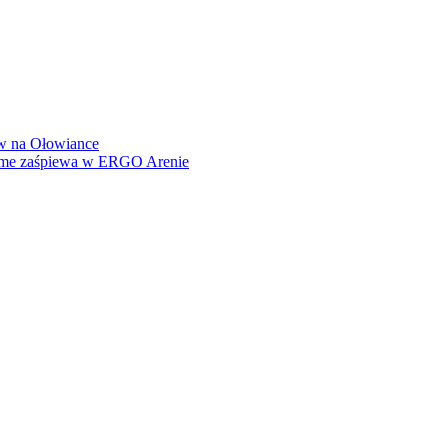
how na Ołowiance
Dame zaśpiewa w ERGO Arenie