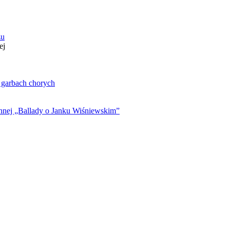
zu
ej
. garbach chorych
ynnej „Ballady o Janku Wiśniewskim”