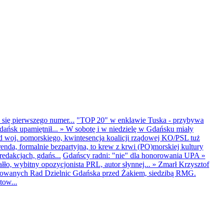
 się pierwszego numer...
"TOP 20" w enklawie Tuska - przybywa
dańsk upamiętnił...
»
W sobotę i w niedzielę w Gdańsku miały
d woj. pomorskiego, kwintesencja koalicji rządowej KO/PSL tuż
renda, formalnie bezpartyjna, to krew z krwi (PO)morskiej kultury
edakcjach, gdańs...
Gdańscy radni: "nie" dla honorowania UPA
»
ło, wybitny opozycjonista PRL, autor słynnej...
»
Zmarł Krzysztof
ntowanych Rad Dzielnic Gdańska przed Żakiem, siedzibą RMG.
tow...