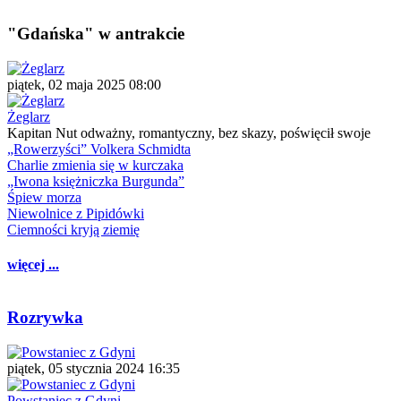
"Gdańska" w antrakcie
piątek, 02 maja 2025 08:00
Żeglarz
Kapitan Nut odważny, romantyczny, bez skazy, poświęcił swoje
„Rowerzyści” Volkera Schmidta
Charlie zmienia się w kurczaka
„Iwona księżniczka Burgunda”
Śpiew morza
Niewolnice z Pipidówki
Ciemności kryją ziemię
więcej ...
Rozrywka
piątek, 05 stycznia 2024 16:35
Powstaniec z Gdyni