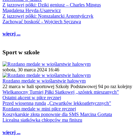
Z jazzowej półki: Dziki geniusz – Charles Mingus
Magdalena Heyda-Usarewicz
Z jazzowej półki: Nonszalancki Argentyńczyk
Zachować boskość - Wojciech Sęczawa
więcej ...
Sport w szkole
sobota, 30 marca 2024 16:46
Rozdano medale w wioślarstwie halowym
22 marca w hali sportowej Szkoły Podstawowej 94 po raz kolejny
Wielkanocny Turniej Piłki Siatkowej ,,szóstek mieszanych”
Ostatni akcent w piłce ręcznej
Przed wiosenną rundą „Czwartków lekkoatletycznych”
Rozdano medale w mini piłce ręcznej
Koszykarskie złota ponownie dla SMS Marcina Gortata
Licealna siatkówka chłopców ma finiszu
więcej ...