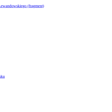
Lewandowskiego (fragment)
sku