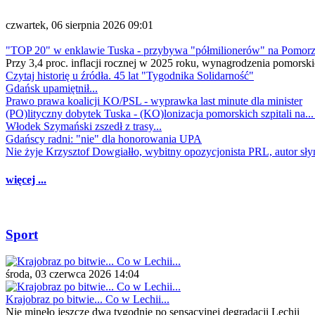
czwartek, 06 sierpnia 2026 09:01
"TOP 20" w enklawie Tuska - przybywa "półmilionerów" na Pomor
Przy 3,4 proc. inflacji rocznej w 2025 roku, wynagrodzenia pomorski
Czytaj historię u źródła. 45 lat "Tygodnika Solidarność"
Gdańsk upamiętnił...
Prawo prawa koalicji KO/PSL - wyprawka last minute dla minister
(PO)lityczny dobytek Tuska - (KO)lonizacja pomorskich szpitali na..
Włodek Szymański zszedł z trasy...
Gdańscy radni: "nie" dla honorowania UPA
Nie żyje Krzysztof Dowgiałło, wybitny opozycjonista PRL, autor sł
więcej ...
Sport
środa, 03 czerwca 2026 14:04
Krajobraz po bitwie... Co w Lechii...
Nie minęło jeszcze dwa tygodnie po sensacyjnej degradacji Lechii