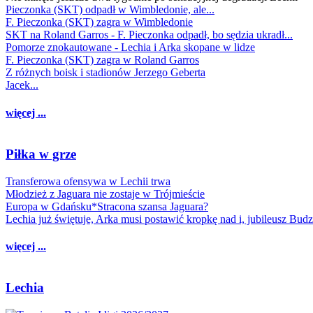
Pieczonka (SKT) odpadł w Wimbledonie, ale...
F. Pieczonka (SKT) zagra w Wimbledonie
SKT na Roland Garros - F. Pieczonka odpadł, bo sędzia ukradł...
Pomorze znokautowane - Lechia i Arka skopane w lidze
F. Pieczonka (SKT) zagra w Roland Garros
Z różnych boisk i stadionów Jerzego Geberta
Jacek...
więcej ...
Piłka w grze
Transferowa ofensywa w Lechii trwa
Młodzież z Jaguara nie zostaje w Trójmieście
Europa w Gdańsku*Stracona szansa Jaguara?
Lechia już świętuje, Arka musi postawić kropkę nad i, jubileusz Bud
więcej ...
Lechia