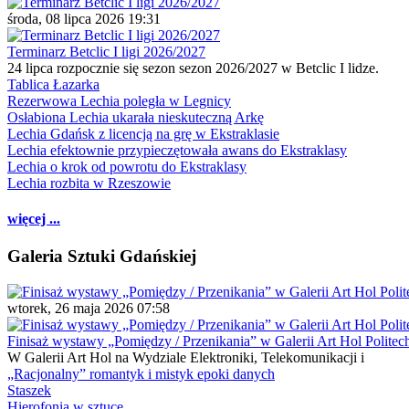
środa, 08 lipca 2026 19:31
Terminarz Betclic I ligi 2026/2027
24 lipca rozpocznie się sezon sezon 2026/2027 w Betclic I lidze.
Tablica Łazarka
Rezerwowa Lechia poległa w Legnicy
Osłabiona Lechia ukarała nieskuteczną Arkę
Lechia Gdańsk z licencją na grę w Ekstraklasie
Lechia efektownie przypieczętowała awans do Ekstraklasy
Lechia o krok od powrotu do Ekstraklasy
Lechia rozbita w Rzeszowie
więcej ...
Galeria Sztuki Gdańskiej
wtorek, 26 maja 2026 07:58
Finisaż wystawy „Pomiędzy / Przenikania” w Galerii Art Hol Politec
W Galerii Art Hol na Wydziale Elektroniki, Telekomunikacji i
„Racjonalny” romantyk i mistyk epoki danych
Staszek
Hierofonia w sztuce