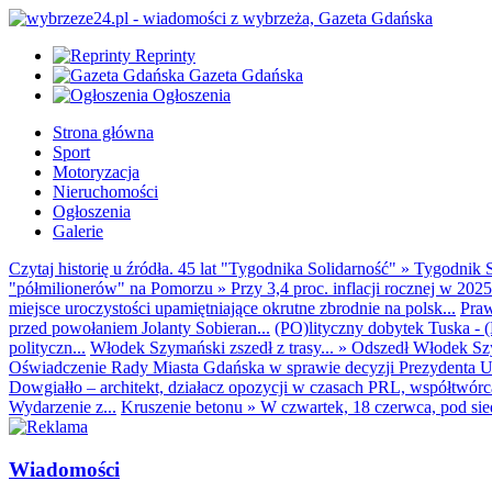
Reprinty
Gazeta Gdańska
Ogłoszenia
Strona główna
Sport
Motoryzacja
Nieruchomości
Ogłoszenia
Galerie
Czytaj historię u źródła. 45 lat "Tygodnika Solidarność"
»
Tygodnik S
"półmilionerów" na Pomorzu
»
Przy 3,4 proc. inflacji rocznej w 20
miejsce uroczystości upamiętniające okrutne zbrodnie na polsk...
Praw
przed powołaniem Jolanty Sobieran...
(PO)lityczny dobytek Tuska - (K
polityczn...
Włodek Szymański zszedł z trasy...
»
Odszedł Włodek Szy
Oświadczenie Rady Miasta Gdańska w sprawie decyzji Prezydenta U
Dowgiałło – architekt, działacz opozycji w czasach PRL, współtwórca 
Wydarzenie z...
Kruszenie betonu
»
W czwartek, 18 czerwca, pod sie
Wiadomości