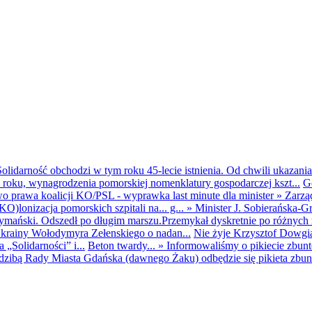
olidarność obchodzi w tym roku 45-lecie istnienia. Od chwili ukazania
25 roku, wynagrodzenia pomorskiej nomenklatury gospodarczej kszt...
G
o prawa koalicji KO/PSL - wyprawka last minute dla minister
»
Zarzą
O)lonizacja pomorskich szpitali na... g...
»
Minister J. Sobierańska-G
mański. Odszedł po długim marszu.Przemykał dyskretnie po różnych r
krainy Wołodymyra Zełenskiego o nadan...
Nie żyje Krzysztof Dowgiał
„Solidarności” i...
Beton twardy...
»
Informowaliśmy o pikiecie zbu
dzibą Rady Miasta Gdańska (dawnego Żaku) odbędzie się pikieta zbun