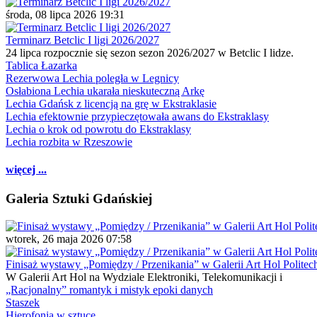
środa, 08 lipca 2026 19:31
Terminarz Betclic I ligi 2026/2027
24 lipca rozpocznie się sezon sezon 2026/2027 w Betclic I lidze.
Tablica Łazarka
Rezerwowa Lechia poległa w Legnicy
Osłabiona Lechia ukarała nieskuteczną Arkę
Lechia Gdańsk z licencją na grę w Ekstraklasie
Lechia efektownie przypieczętowała awans do Ekstraklasy
Lechia o krok od powrotu do Ekstraklasy
Lechia rozbita w Rzeszowie
więcej ...
Galeria Sztuki Gdańskiej
wtorek, 26 maja 2026 07:58
Finisaż wystawy „Pomiędzy / Przenikania” w Galerii Art Hol Politec
W Galerii Art Hol na Wydziale Elektroniki, Telekomunikacji i
„Racjonalny” romantyk i mistyk epoki danych
Staszek
Hierofonia w sztuce