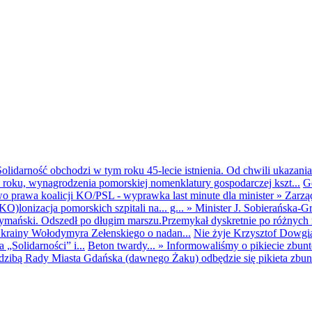
olidarność obchodzi w tym roku 45-lecie istnienia. Od chwili ukazania
25 roku, wynagrodzenia pomorskiej nomenklatury gospodarczej kszt...
G
o prawa koalicji KO/PSL - wyprawka last minute dla minister
»
Zarzą
O)lonizacja pomorskich szpitali na... g...
»
Minister J. Sobierańska-G
mański. Odszedł po długim marszu.Przemykał dyskretnie po różnych r
krainy Wołodymyra Zełenskiego o nadan...
Nie żyje Krzysztof Dowgiał
„Solidarności” i...
Beton twardy...
»
Informowaliśmy o pikiecie zbu
dzibą Rady Miasta Gdańska (dawnego Żaku) odbędzie się pikieta zbun