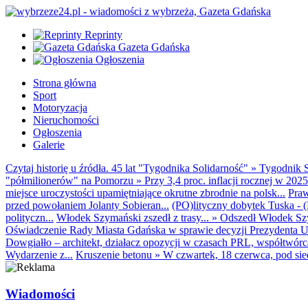
Reprinty
Gazeta Gdańska
Ogłoszenia
Strona główna
Sport
Motoryzacja
Nieruchomości
Ogłoszenia
Galerie
Czytaj historię u źródła. 45 lat "Tygodnika Solidarność"
»
Tygodnik S
"półmilionerów" na Pomorzu
»
Przy 3,4 proc. inflacji rocznej w 20
miejsce uroczystości upamiętniające okrutne zbrodnie na polsk...
Praw
przed powołaniem Jolanty Sobieran...
(PO)lityczny dobytek Tuska - (K
polityczn...
Włodek Szymański zszedł z trasy...
»
Odszedł Włodek Szy
Oświadczenie Rady Miasta Gdańska w sprawie decyzji Prezydenta U
Dowgiałło – architekt, działacz opozycji w czasach PRL, współtwórca 
Wydarzenie z...
Kruszenie betonu
»
W czwartek, 18 czerwca, pod sie
Wiadomości