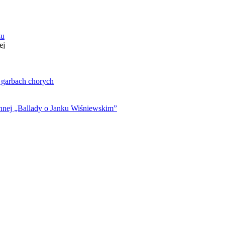
zu
ej
. garbach chorych
ynnej „Ballady o Janku Wiśniewskim”