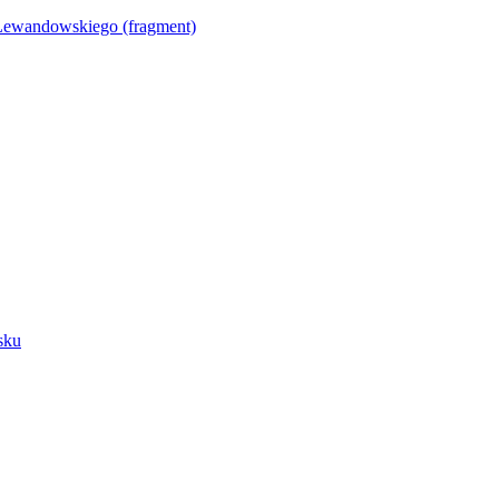
Lewandowskiego (fragment)
sku