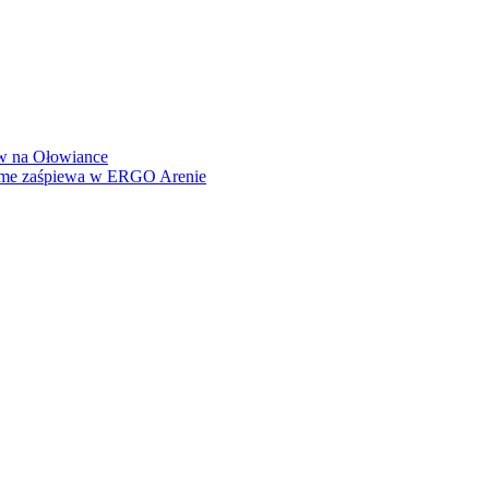
how na Ołowiance
Dame zaśpiewa w ERGO Arenie