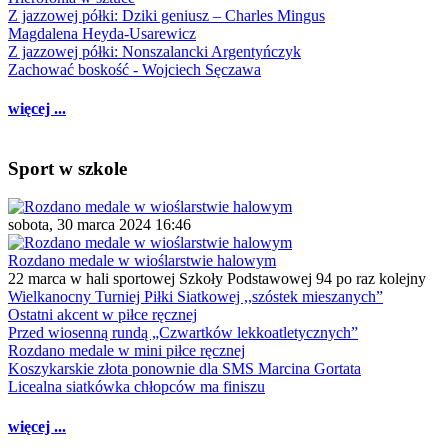
Z jazzowej półki: Dziki geniusz – Charles Mingus
Magdalena Heyda-Usarewicz
Z jazzowej półki: Nonszalancki Argentyńczyk
Zachować boskość - Wojciech Sęczawa
więcej ...
Sport w szkole
sobota, 30 marca 2024 16:46
Rozdano medale w wioślarstwie halowym
22 marca w hali sportowej Szkoły Podstawowej 94 po raz kolejny
Wielkanocny Turniej Piłki Siatkowej ,,szóstek mieszanych”
Ostatni akcent w piłce ręcznej
Przed wiosenną rundą „Czwartków lekkoatletycznych”
Rozdano medale w mini piłce ręcznej
Koszykarskie złota ponownie dla SMS Marcina Gortata
Licealna siatkówka chłopców ma finiszu
więcej ...