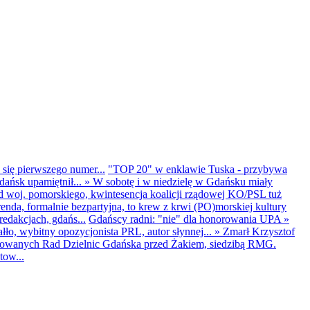
 się pierwszego numer...
"TOP 20" w enklawie Tuska - przybywa
dańsk upamiętnił...
»
W sobotę i w niedzielę w Gdańsku miały
d woj. pomorskiego, kwintesencja koalicji rządowej KO/PSL tuż
renda, formalnie bezpartyjna, to krew z krwi (PO)morskiej kultury
edakcjach, gdańs...
Gdańscy radni: "nie" dla honorowania UPA
»
ło, wybitny opozycjonista PRL, autor słynnej...
»
Zmarł Krzysztof
ntowanych Rad Dzielnic Gdańska przed Żakiem, siedzibą RMG.
tow...