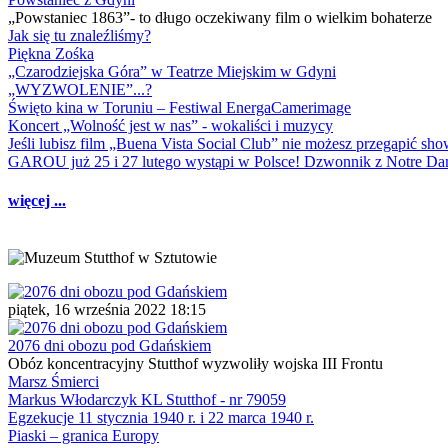
„Powstaniec 1863”- to długo oczekiwany film o wielkim bohaterze
Jak się tu znaleźliśmy?
Piękna Zośka
„Czarodziejska Góra” w Teatrze Miejskim w Gdyni
„WYZWOLENIE”...?
Święto kina w Toruniu – Festiwal EnergaCamerimage
Koncert „Wolność jest w nas” - wokaliści i muzycy
Jeśli lubisz film „Buena Vista Social Club” nie możesz przegapić s
GAROU już 25 i 27 lutego wystąpi w Polsce! Dzwonnik z Notre 
więcej ...
piątek, 16 września 2022 18:15
2076 dni obozu pod Gdańskiem
Obóz koncentracyjny Stutthof wyzwoliły wojska III Frontu
Marsz Śmierci
Markus Włodarczyk KL Stutthof - nr 79059
Egzekucje 11 stycznia 1940 r. i 22 marca 1940 r.
Piaski – granica Europy