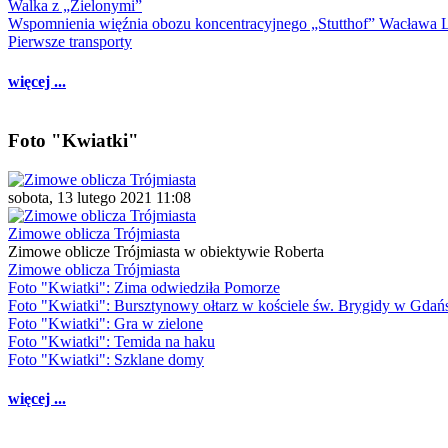
Walka z „Zielonymi”
Wspomnienia więźnia obozu koncentracyjnego „Stutthof” Wacława 
Pierwsze transporty
więcej ...
Foto "Kwiatki"
sobota, 13 lutego 2021 11:08
Zimowe oblicza Trójmiasta
Zimowe oblicze Trójmiasta w obiektywie Roberta
Zimowe oblicza Trójmiasta
Foto "Kwiatki": Zima odwiedziła Pomorze
Foto "Kwiatki": Bursztynowy ołtarz w kościele św. Brygidy w Gdań
Foto "Kwiatki": Gra w zielone
Foto "Kwiatki": Temida na haku
Foto "Kwiatki": Szklane domy
więcej ...