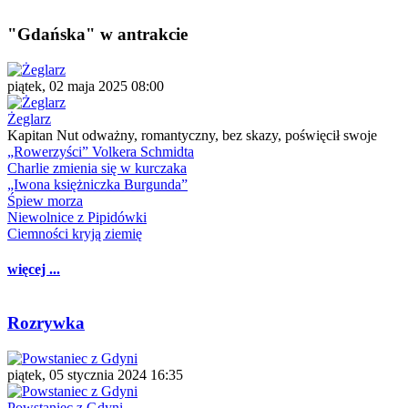
"Gdańska" w antrakcie
piątek, 02 maja 2025 08:00
Żeglarz
Kapitan Nut odważny, romantyczny, bez skazy, poświęcił swoje
„Rowerzyści” Volkera Schmidta
Charlie zmienia się w kurczaka
„Iwona księżniczka Burgunda”
Śpiew morza
Niewolnice z Pipidówki
Ciemności kryją ziemię
więcej ...
Rozrywka
piątek, 05 stycznia 2024 16:35
Powstaniec z Gdyni