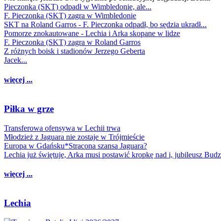
Pieczonka (SKT) odpadł w Wimbledonie, ale...
F. Pieczonka (SKT) zagra w Wimbledonie
SKT na Roland Garros - F. Pieczonka odpadł, bo sędzia ukradł...
Pomorze znokautowane - Lechia i Arka skopane w lidze
F. Pieczonka (SKT) zagra w Roland Garros
Z różnych boisk i stadionów Jerzego Geberta
Jacek...
więcej ...
Piłka w grze
Transferowa ofensywa w Lechii trwa
Młodzież z Jaguara nie zostaje w Trójmieście
Europa w Gdańsku*Stracona szansa Jaguara?
Lechia już świętuje, Arka musi postawić kropkę nad i, jubileusz Bud
więcej ...
Lechia