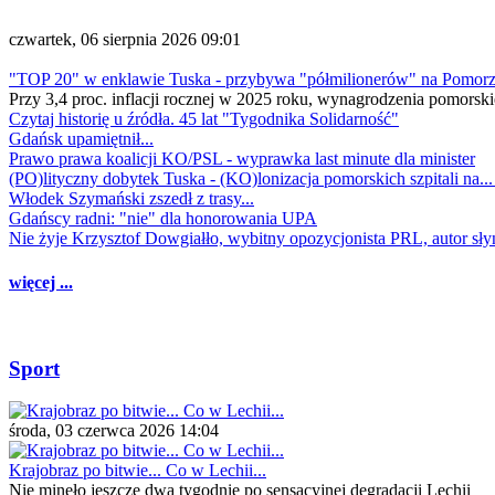
czwartek, 06 sierpnia 2026 09:01
"TOP 20" w enklawie Tuska - przybywa "półmilionerów" na Pomor
Przy 3,4 proc. inflacji rocznej w 2025 roku, wynagrodzenia pomorski
Czytaj historię u źródła. 45 lat "Tygodnika Solidarność"
Gdańsk upamiętnił...
Prawo prawa koalicji KO/PSL - wyprawka last minute dla minister
(PO)lityczny dobytek Tuska - (KO)lonizacja pomorskich szpitali na..
Włodek Szymański zszedł z trasy...
Gdańscy radni: "nie" dla honorowania UPA
Nie żyje Krzysztof Dowgiałło, wybitny opozycjonista PRL, autor sł
więcej ...
Sport
środa, 03 czerwca 2026 14:04
Krajobraz po bitwie... Co w Lechii...
Nie minęło jeszcze dwa tygodnie po sensacyjnej degradacji Lechii